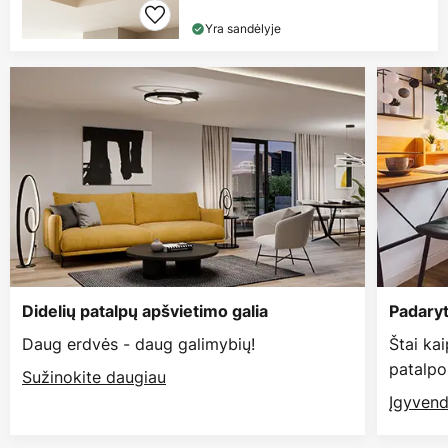
Yra sandėlyje
Didelių patalpų apšvietimo galia
Padaryt
Daug erdvės - daug galimybių!
Štai ka
patalpo
Sužinokite daugiau
Įgyvend