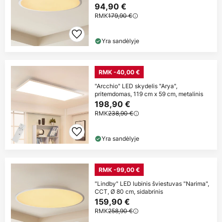
94,90 €
RMK
179,90 €
Yra sandėlyje
RMK -40,00 €
"Arcchio" LED skydelis "Arya",
pritemdomas, 119 cm x 59 cm, metalinis
198,90 €
RMK
238,90 €
Yra sandėlyje
RMK -99,00 €
"Lindby" LED lubinis šviestuvas "Narima",
CCT, Ø 80 cm, sidabrinis
159,90 €
RMK
258,90 €