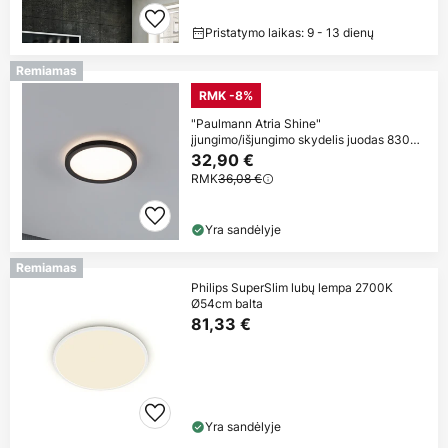
Pristatymo laikas: 9 - 13 dienų
Remiamas
RMK -8%
"Paulmann Atria Shine"
įjungimo/išjungimo skydelis juodas 830
Ø19cm
32,90 €
RMK
36,08 €
Yra sandėlyje
Remiamas
Philips SuperSlim lubų lempa 2700K
Ø54cm balta
81,33 €
Yra sandėlyje