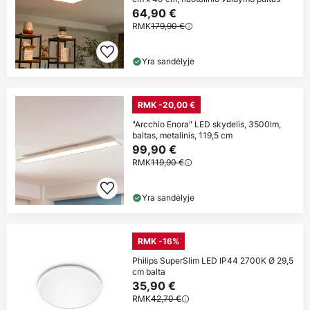
64,90 €
RMK
179,90 €
Yra sandėlyje
RMK -20,00 €
"Arcchio Enora" LED skydelis, 3500lm,
baltas, metalinis, 119,5 cm
99,90 €
RMK
119,90 €
Yra sandėlyje
RMK -16%
Philips SuperSlim LED IP44 2700K Ø 29,5
cm balta
35,90 €
RMK
42,70 €