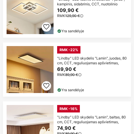
kampinis, sidabrinis, CCT, nuotolinio
109,90 €
RMK
129,90 €
Yra sandėlyje
RMK -22%
"Lindby" LED skydelis "Lamin", juodas, 80
cm, CCT, reguliuojamas apšvietimas,
69,90 €
RMK
89,90 €
Yra sandėlyje
RMK -16%
"Lindby" LED skydelis "Lamin", baltas, 80
cm, CCT, reguliuojamas apšvietimas,
74,90 €
RMK
89,90 €