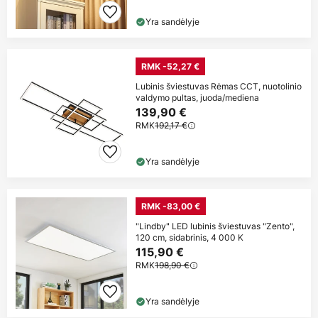
Yra sandėlyje
RMK -52,27 €
Lubinis šviestuvas Rėmas CCT, nuotolinio
valdymo pultas, juoda/mediena
139,90 €
RMK
192,17 €
Yra sandėlyje
RMK -83,00 €
"Lindby" LED lubinis šviestuvas "Zento",
120 cm, sidabrinis, 4 000 K
115,90 €
RMK
198,90 €
Yra sandėlyje