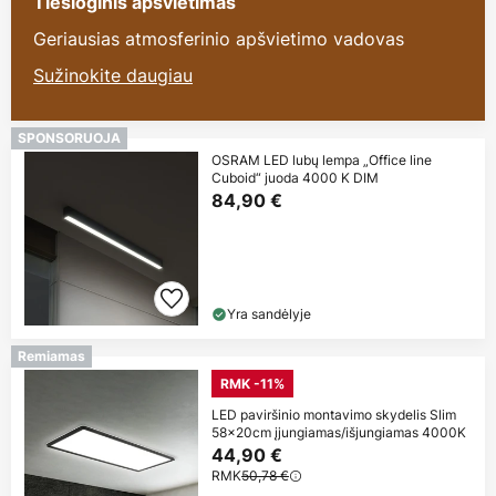
Tiesioginis apšvietimas
Geriausias atmosferinio apšvietimo vadovas
Sužinokite daugiau
SPONSORUOJA
OSRAM LED lubų lempa „Office line
Cuboid“ juoda 4000 K DIM
84,90 €
Yra sandėlyje
Remiamas
RMK -11%
LED paviršinio montavimo skydelis Slim
58x20cm įjungiamas/išjungiamas 4000K
44,90 €
RMK
50,78 €