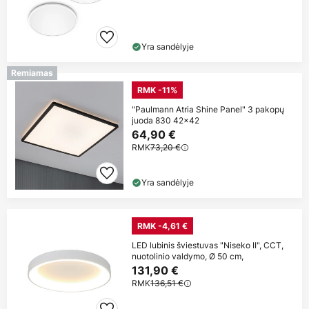
Yra sandėlyje
Remiamas
RMK -11%
"Paulmann Atria Shine Panel" 3 pakopų
juoda 830 42x42
64,90 €
RMK
73,20 €
Yra sandėlyje
RMK -4,61 €
LED lubinis šviestuvas "Niseko II", CCT,
nuotolinio valdymo, Ø 50 cm,
131,90 €
RMK
136,51 €