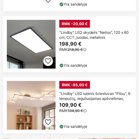
Yra sandėlyje
RMK -20,00 €
"Lindby" LED skydelis "Nelios", 120 x 60
cm, CCT, juodas, metalinis
198,90 €
RMK
218,90 €
Yra sandėlyje
RMK -85,00 €
"Lindby" LED lubinis šviestuvas "Pilou", 6
lempučių, reguliuojamas apšvietimas,
109,90 €
RMK
194,90 €
Yra sandėlyje