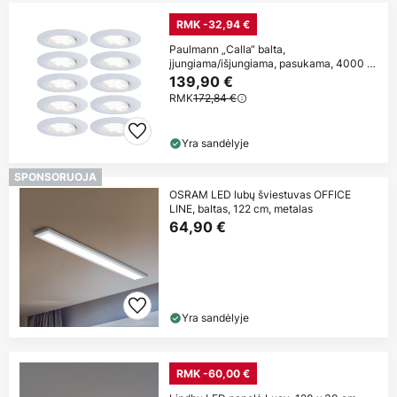
RMK -32,94 €
Paulmann „Calla“ balta,
įjungiama/išjungiama, pasukama, 4000 K,
skersmuo 9 cm,
139,90 €
RMK
172,84 €
Yra sandėlyje
SPONSORUOJA
OSRAM LED lubų šviestuvas OFFICE
LINE, baltas, 122 cm, metalas
64,90 €
Yra sandėlyje
RMK -60,00 €