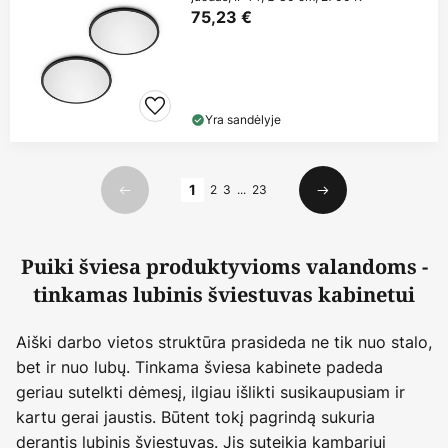
75,23 €
Yra sandėlyje
Puslapis
1
2
3
...
23
Ankstesnis
Kitas
Puiki šviesa produktyvioms valandoms -
tinkamas lubinis šviestuvas kabinetui
Aiški darbo vietos struktūra prasideda ne tik nuo stalo,
bet ir nuo lubų. Tinkama šviesa kabinete padeda
geriau sutelkti dėmesį, ilgiau išlikti susikaupusiam ir
kartu gerai jaustis. Būtent tokį pagrindą sukuria
derantis lubinis šviestuvas. Jis suteikia kambariui