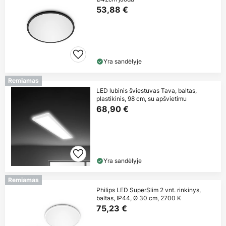
53,88 €
Yra sandėlyje
Remiamas
LED lubinis šviestuvas Tava, baltas,
plastikinis, 98 cm, su apšvietimu
68,90 €
Yra sandėlyje
Remiamas
Philips LED SuperSlim 2 vnt. rinkinys,
baltas, IP44, Ø 30 cm, 2700 K
75,23 €