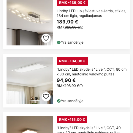
RMK -139,00 €
Lindby LED lubų šviestuvas Jarda, stiklas,
134 cm ilgio, reguliuojamas
189,90 €
RMK
328,90 €
Yra sandėlyje
RMK -104,00 €
"Lindby" LED skydelis "Livel", CCT, 80 cm
x 30 cm, nuotolinio valdymo pultas
94,90 €
RMK
198,90 €
Yra sandėlyje
RMK -115,00 €
"Lindby" LED skydelis "Livel", CCT, 40
cm x 40 cm, nuotolinio valdymo pultas