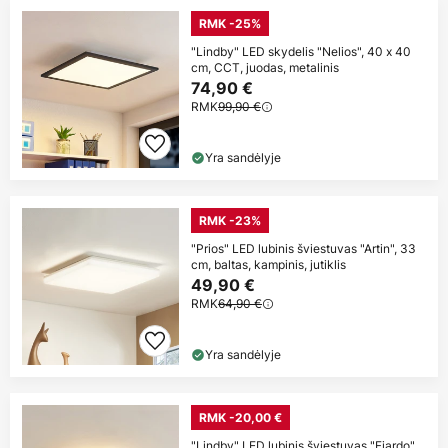
RMK -25%
"Lindby" LED skydelis "Nelios", 40 x 40
cm, CCT, juodas, metalinis
74,90 €
RMK
99,90 €
Yra sandėlyje
RMK -23%
"Prios" LED lubinis šviestuvas "Artin", 33
cm, baltas, kampinis, jutiklis
49,90 €
RMK
64,90 €
Yra sandėlyje
RMK -20,00 €
"Lindby" LED lubinis šviestuvas "Fjardo",