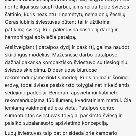
norite ilgai susikaupti darbui, jums reikia tokio šviesos
šaltinio, kuris neakintų ir nemėtytų nemalonių šešėlių.
Geras lubinis šviestuvas būtent tai ir užtikrina:
patikimą šviesą, kuri palengvina kasdienį darbą ir
harmoningai apšviečia patalpą.
Atsižvelgiant į patalpos dydį ir paskirtį, galima naudoti
skirtingus modelius. Mažesnėse darbo patalpose
dažnai pakanka kompaktiško šviestuvo su tiesioginiu
šviesos skleidimu. Didesniuose biuruose
rekomenduojame rinktis modelį, kuris apima ir šoninę
erdvę, todėl šviesa pasiskirsto tolygiai net ir keičiantis
sėdėjimo padėčiai. Bendram apšvietimui kabinete
rekomenduojama 150 liumenų kvadratiniam metrui. Čia
lemiamą vaidmenį atlieka vieta. Patalpos centre
sumontuotas šviestuvas tolygiai paskirsto šviesą ir
palaiko subalansuoto apšvietimo koncepciją.
Lubų šviestuvas taip pat prisideda prie kambario