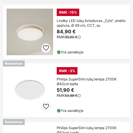
RMK -15%
Lindby LED lubų šviestuvas „Zylo“, smėlio
spalvos, Ø 49 cm, CCT, su
84,90 €
RMK
99,90 €
Yra sandėlyje
Remiamas
RMK -3%
Philips SuperSlim lubų lempa 2700K
Ø42cm balta
51,90 €
RMK
53,88 €
Yra sandėlyje
Remiamas
Philips SuperSlim lubų lempa 2700K
Ø42cm juoda