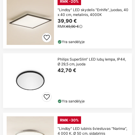
RMK -20%
"Lindby" LED skydelis "Enhife", juodas, 40
x 40 cm, metalinis, 4000K
39,90 €
RMK
49,90 €
Yra sandėlyje
Philips SuperSlim“ LED lubų lempa, IP44,
Ø 29,5 cm, juoda
42,70 €
Yra sandėlyje
RMK -30%
"Lindby" LED lubinis šviestuvas "Narima",
4 000 K, Ø 50 cm, sidabrinis