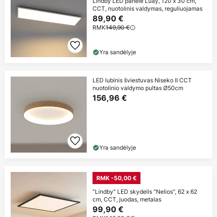
Lindby LED panelė Luay, 120 x 30 cm,
CCT, nuotolinis valdymas, reguliuojamas
89,90 €
RMK
149,90 €
Yra sandėlyje
LED lubinis šviestuvas Niseko II CCT
nuotolinio valdymo pultas Ø50cm
156,96 €
Yra sandėlyje
RMK -50,00 €
"Lindby" LED skydelis "Nelios", 62 x 62
cm, CCT, juodas, metalas
99,90 €