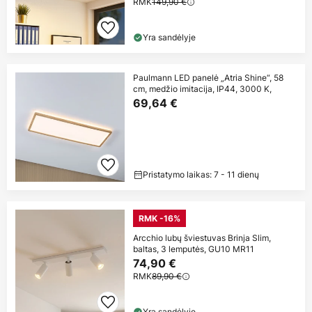
RMK
149,90 €
Yra sandėlyje
Paulmann LED panelė „Atria Shine“, 58
cm, medžio imitacija, IP44, 3000 K,
69,64 €
Pristatymo laikas: 7 - 11 dienų
RMK -16%
Arcchio lubų šviestuvas Brinja Slim,
baltas, 3 lemputės, GU10 MR11
74,90 €
RMK
89,90 €
Yra sandėlyje