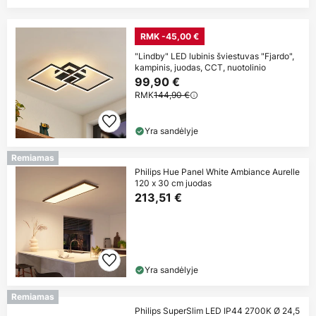
RMK -45,00 €
"Lindby" LED lubinis šviestuvas "Fjardo",
kampinis, juodas, CCT, nuotolinio
99,90 €
RMK
144,90 €
Yra sandėlyje
Remiamas
Philips Hue Panel White Ambiance Aurelle
120 x 30 cm juodas
213,51 €
Yra sandėlyje
Remiamas
Philips SuperSlim LED IP44 2700K Ø 24,5