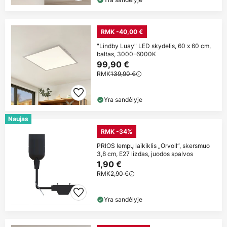
RMK -40,00 €
"Lindby Luay" LED skydelis, 60 x 60 cm,
baltas, 3000-6000K
99,90 €
RMK
139,90 €
Yra sandėlyje
Naujas
RMK -34%
PRIOS lempų laikiklis „Orvoll“, skersmuo
3,8 cm, E27 lizdas, juodos spalvos
1,90 €
RMK
2,90 €
Yra sandėlyje