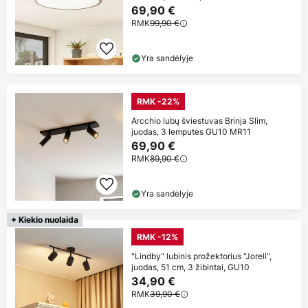
69,90 €
RMK
99,90 €
Yra sandėlyje
RMK -22%
Arcchio lubų šviestuvas Brinja Slim,
juodas, 3 lemputės GU10 MR11
69,90 €
RMK
89,90 €
Yra sandėlyje
+ Kiekio nuolaida
RMK -12%
"Lindby" lubinis prožektorius "Jorell",
juodas, 51 cm, 3 žibintai, GU10
34,90 €
RMK
39,90 €