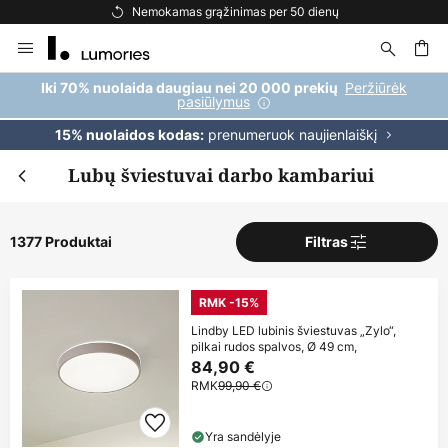
Nemokamas pristatymas užsakymams, viršijantiems 69 €
Skip
to
Content
ška
Peržiūrėk
Iki 70% nuolaida daugiau nei 20 000 prekių
pasiūlymus
prenumeruok naujienlaiškį
15% nuolaidos kodas:
Lubų šviestuvai darbo kambariui
1377 Produktai
Filtras
RMK -15%
Lindby LED lubinis šviestuvas „Zylo“,
pilkai rudos spalvos, Ø 49 cm,
84,90 €
RMK
99,90 €
Yra sandėlyje