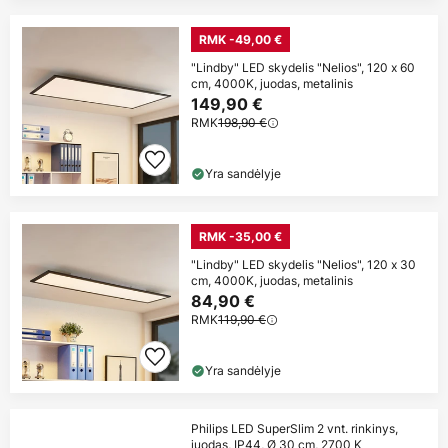
RMK -49,00 €
"Lindby" LED skydelis "Nelios", 120 x 60
cm, 4000K, juodas, metalinis
149,90 €
RMK
198,90 €
Yra sandėlyje
RMK -35,00 €
"Lindby" LED skydelis "Nelios", 120 x 30
cm, 4000K, juodas, metalinis
84,90 €
RMK
119,90 €
Yra sandėlyje
Philips LED SuperSlim 2 vnt. rinkinys,
juodas, IP44, Ø 30 cm, 2700 K