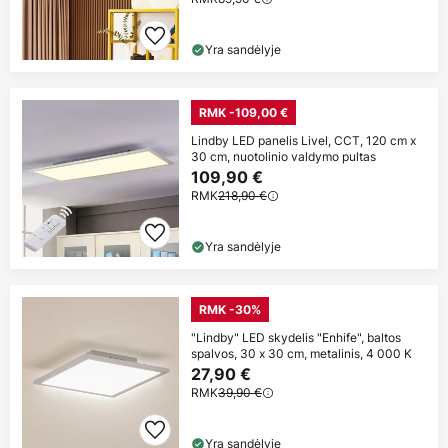
Yra sandėlyje
RMK -109,00 €
Lindby LED panelis Livel, CCT, 120 cm x
30 cm, nuotolinio valdymo pultas
109,90 €
RMK
218,90 €
Yra sandėlyje
RMK -30%
"Lindby" LED skydelis "Enhife", baltos
spalvos, 30 x 30 cm, metalinis, 4 000 K
27,90 €
RMK
39,90 €
Yra sandėlyje