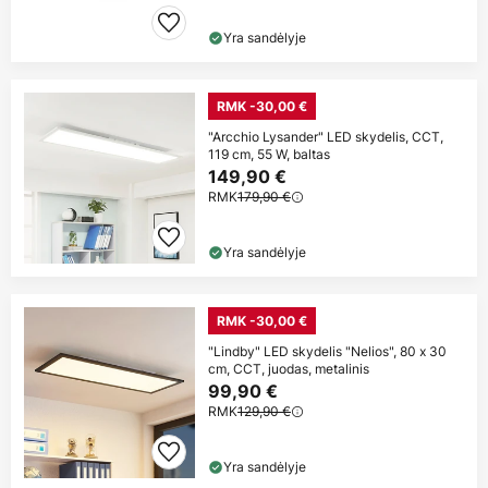
Yra sandėlyje
RMK -30,00 €
"Arcchio Lysander" LED skydelis, CCT,
119 cm, 55 W, baltas
149,90 €
RMK
179,90 €
Yra sandėlyje
RMK -30,00 €
"Lindby" LED skydelis "Nelios", 80 x 30
cm, CCT, juodas, metalinis
99,90 €
RMK
129,90 €
Yra sandėlyje