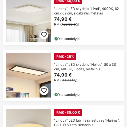
RMK -55,00 €
"Lindby" LED skydelis "Livel", 4000K, 62
cm x 62 cm, sidabrinis, metalas
74,90 €
RMK
129,90 €
Yra sandėlyje
RMK -25%
"Lindby" LED skydelis "Nelios", 80 x 30
cm, 4000K, juodas, metalinis
74,90 €
RMK
99,90 €
Yra sandėlyje
RMK -85,00 €
"Lindby" LED lubinis šviestuvas "Narima",
CCT, Ø 60 cm, sidabrinis