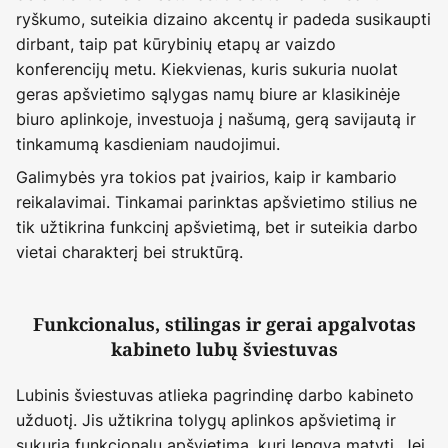
ryškumo, suteikia dizaino akcentų ir padeda susikaupti
dirbant, taip pat kūrybinių etapų ar vaizdo
konferencijų metu. Kiekvienas, kuris sukuria nuolat
geras apšvietimo sąlygas namų biure ar klasikinėje
biuro aplinkoje, investuoja į našumą, gerą savijautą ir
tinkamumą kasdieniam naudojimui.
Galimybės yra tokios pat įvairios, kaip ir kambario
reikalavimai. Tinkamai parinktas apšvietimo stilius ne
tik užtikrina funkcinį apšvietimą, bet ir suteikia darbo
vietai charakterį bei struktūrą.
Funkcionalus, stilingas ir gerai apgalvotas
kabineto lubų šviestuvas
Lubinis šviestuvas atlieka pagrindinę darbo kabineto
užduotį. Jis užtikrina tolygų aplinkos apšvietimą ir
sukuria funkcionalų apšvietimą, kurį lengva matyti. Jei