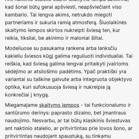
kad šonai būtų gerai apšviesti, neapšviečiant viso
kambario. Tai lengva akims, netrukdo miegoti
partneriams ir sukuria ramią atmosferą. Šiuolaikinės
skaitymo lempos skirtos nukreipti šviesą ten, kur
reikia, tiksliai, be akinimo ir maloniai šiltai.
Modeliuose su pasukama rankena arba lanksčiu
kakleliu šviesos kūgį galima reguliuoti individualiai. Tai
reiškia, kad šviesą galima lengvai pritaikyti įvairioms
sėdėjimo ar atsilošimo padėtims. Ypač praktiški yra
variantai su taškine galvute arba integruota objektyvo
optika, kuri sufokusuoja šviesą ir nukreipia ją
konkrečiai į knygą.
Miegamajame
skaitymo lempos
- tai funkcionalumo ir
santūrumo derinys: paprasto dizaino, bet įmantraus
naudojimo. Nesvarbu, ar tai būtų klasikinis šviestuvas
ant naktinio stalelio, ar pritvirtintas prie lovos šono, ar
pritvirtintas naudojant spaustuką, su tinkamu