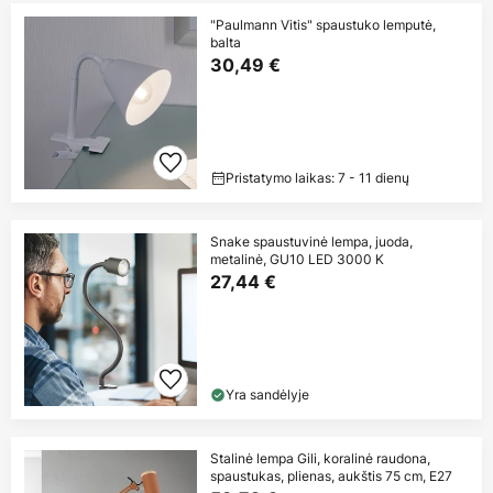
"Paulmann Vitis" spaustuko lemputė,
balta
30,49 €
Pristatymo laikas: 7 - 11 dienų
Snake spaustuvinė lempa, juoda,
metalinė, GU10 LED 3000 K
27,44 €
Yra sandėlyje
Stalinė lempa Gili, koralinė raudona,
spaustukas, plienas, aukštis 75 cm, E27