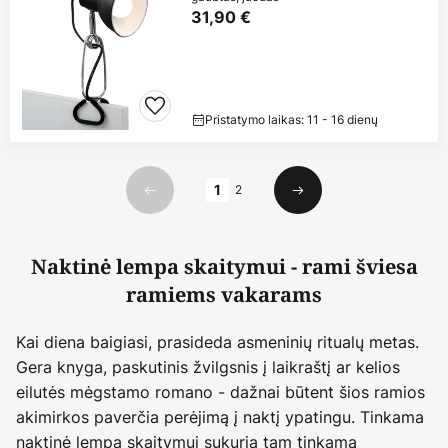
31,90 €
Pristatymo laikas: 11 - 16 dienų
Puslapis
1
2
Ankstesnis
Kitas
Naktinė lempa skaitymui - rami šviesa
ramiems vakarams
Kai diena baigiasi, prasideda asmeninių ritualų metas.
Gera knyga, paskutinis žvilgsnis į laikraštį ar kelios
eilutės mėgstamo romano - dažnai būtent šios ramios
akimirkos paverčia perėjimą į naktį ypatingu. Tinkama
naktinė lempa skaitymui sukuria tam tinkamą