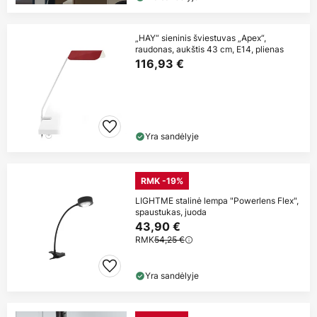
„HAY“ sieninis šviestuvas „Apex“,
raudonas, aukštis 43 cm, E14, plienas
116,93 €
Yra sandėlyje
RMK -19%
LIGHTME stalinė lempa "Powerlens Flex",
spaustukas, juoda
43,90 €
RMK
54,25 €
Yra sandėlyje