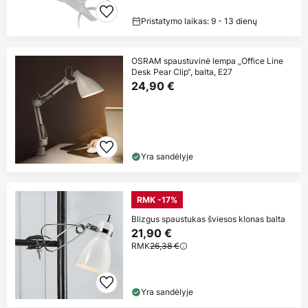
Pristatymo laikas: 9 - 13 dienų
OSRAM spaustuvinė lempa „Office Line
Desk Pear Clip“, balta, E27
24,90 €
Yra sandėlyje
RMK -17%
Blizgus spaustukas šviesos klonas balta
21,90 €
RMK
26,38 €
Yra sandėlyje