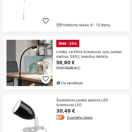
Pristatymo laikas: 8 - 12 dienų
RMK -25%
Lindby varžtinis šviestuvas Jyla, juodas
matinis, GX53, lankstus laikiklis
59,90 €
RMK
79,90 €
Yra sandėlyje
Šiuolaikinis juodos spalvos LED
šviestuvas LEO
30,49 €
Duomenų lapas