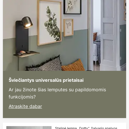
Šviečiantys universalūs prietaisai
Ar jau žinote šias lemputes su papildomomis
funkcijomis?
Atraskite dabar
Stalinė lempa „Dotty“, žalvario spalvos,