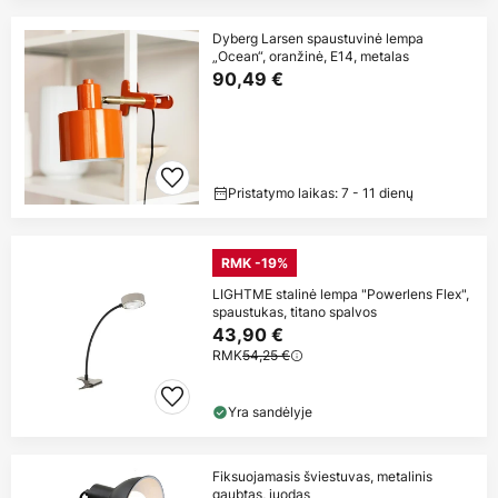
Dyberg Larsen spaustuvinė lempa
„Ocean“, oranžinė, E14, metalas
90,49 €
Pristatymo laikas: 7 - 11 dienų
RMK -19%
LIGHTME stalinė lempa "Powerlens Flex",
spaustukas, titano spalvos
43,90 €
RMK
54,25 €
Yra sandėlyje
Fiksuojamasis šviestuvas, metalinis
gaubtas, juodas