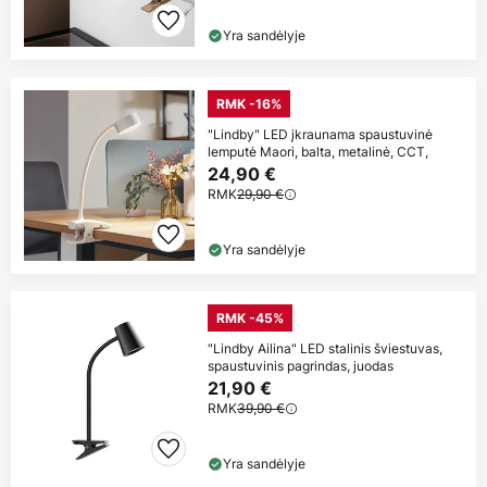
Yra sandėlyje
RMK -16%
"Lindby" LED įkraunama spaustuvinė
lemputė Maori, balta, metalinė, CCT,
24,90 €
RMK
29,90 €
Yra sandėlyje
RMK -45%
"Lindby Ailina" LED stalinis šviestuvas,
spaustuvinis pagrindas, juodas
21,90 €
RMK
39,90 €
Yra sandėlyje