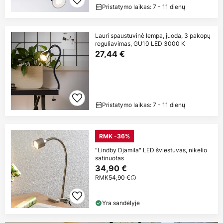
Pristatymo laikas: 7 - 11 dienų
Lauri spaustuvinė lempa, juoda, 3 pakopų
reguliavimas, GU10 LED 3000 K
27,44 €
Pristatymo laikas: 7 - 11 dienų
RMK -36%
"Lindby Djamila" LED šviestuvas, nikelio
satinuotas
34,90 €
RMK
54,90 €
Yra sandėlyje