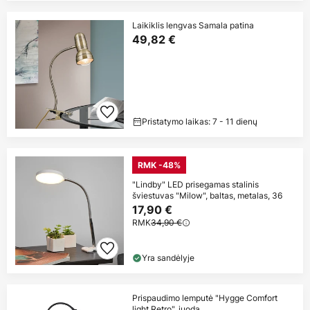
Laikiklis lengvas Samala patina
49,82 €
Pristatymo laikas: 7 - 11 dienų
RMK -48%
"Lindby" LED prisegamas stalinis
šviestuvas "Milow", baltas, metalas, 36
17,90 €
RMK
34,90 €
Yra sandėlyje
Prispaudimo lemputė "Hygge Comfort
light Retro", juoda