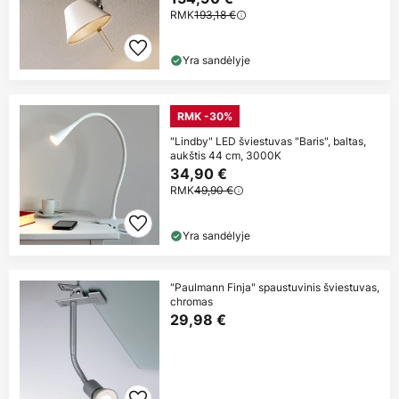
RMK
193,18 €
Yra sandėlyje
RMK -30%
"Lindby" LED šviestuvas "Baris", baltas,
aukštis 44 cm, 3000K
34,90 €
RMK
49,90 €
Yra sandėlyje
"Paulmann Finja" spaustuvinis šviestuvas,
chromas
29,98 €