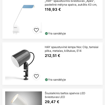
„HAY“ spaustuvinis šviestuvas „Apex“,
pastelinė mėlyna spalva, aukštis 43 cm,
116,93 €
Yra sandėlyje
HAY spaustuvinė lempa Noc Clip, tamsiai
pilka, metalas, kištukas, E14
212,51 €
Yra sandėlyje
Šiuolaikinis baltos spalvos LED
šviestuvas LEO
29,47 €