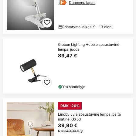
Duomenų lapas
Pristatymo laikas: 9 - 13 dienų
Globen Lighting Hubble spaustuvinė
lempa, juoda
89,47 €
Yra sandėlyje
RMK -20%
Lindby Jyla spaustuvinė lempa, balta
matinė, GX53
39,90 €
RMK
49,90 €