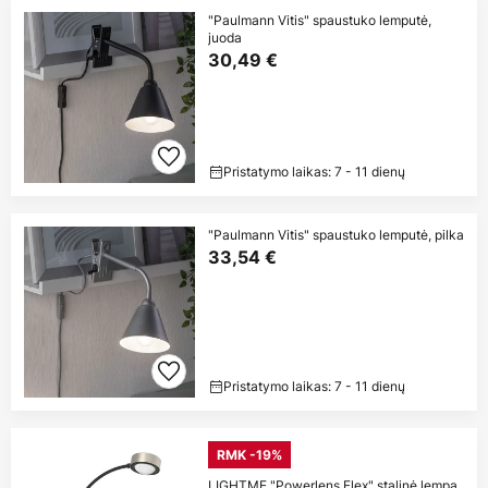
"Paulmann Vitis" spaustuko lemputė,
juoda
30,49 €
Pristatymo laikas: 7 - 11 dienų
"Paulmann Vitis" spaustuko lemputė, pilka
33,54 €
Pristatymo laikas: 7 - 11 dienų
RMK -19%
LIGHTME "Powerlens Flex" stalinė lempa,