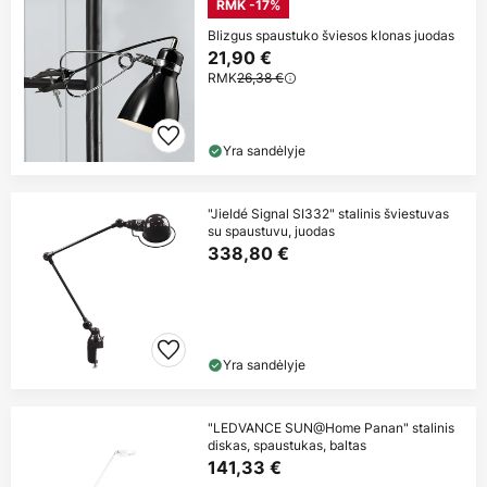
RMK -17%
Blizgus spaustuko šviesos klonas juodas
21,90 €
RMK
26,38 €
Yra sandėlyje
"Jieldé Signal SI332" stalinis šviestuvas
su spaustuvu, juodas
338,80 €
Yra sandėlyje
"LEDVANCE SUN@Home Panan" stalinis
diskas, spaustukas, baltas
141,33 €