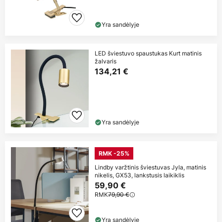
Yra sandėlyje
LED šviestuvo spaustukas Kurt matinis
žalvaris
134,21 €
Yra sandėlyje
RMK -25%
Lindby varžtinis šviestuvas Jyla, matinis
nikelis, GX53, lankstusis laikiklis
59,90 €
RMK
79,90 €
Yra sandėlyje