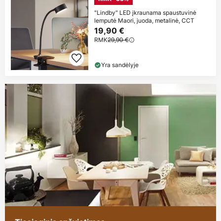
"Lindby" LED įkraunama spaustuvinė
lemputė Maori, juoda, metalinė, CCT
19,90 €
RMK
29,90 €
Yra sandėlyje