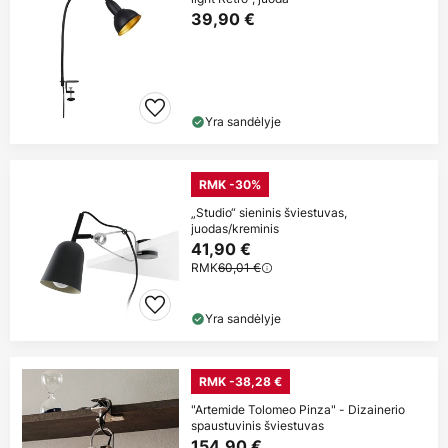
39,90 €
Yra sandėlyje
RMK -30%
„Studio“ sieninis šviestuvas,
juodas/kreminis
41,90 €
RMK
60,01 €
Yra sandėlyje
RMK -38,28 €
"Artemide Tolomeo Pinza" - Dizainerio
spaustuvinis šviestuvas
154,90 €