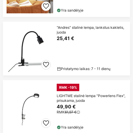
Yra sandėlyje
"Andres" stalinė lempa, lankstus kaklelis,
juoda
25,41 €
Pristatymo laikas: 7 - 11 dienų
RMK -19%
LIGHTME stalinė lempa "Powerlens Flex",
prisukama, juoda
49,90 €
RMK
61,97 €
Yra sandėlyje