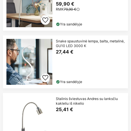
59,90 €
RMK
79,90 €
Yra sandėlyje
Snake spaustuvinė lempa, balta, metalinė,
GU10 LED 3000 K
27,44 €
Yra sandėlyje
Stalinis šviestuvas Andres su lanksčiu
kakleliu iš nikelio
25,41 €