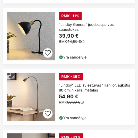
RMK -11%
"Lindby Genora" juodos spalvos
spaustukas
39,90 €
RMK
44,90 €
Yra sandėlyje
RMK -45%
"Lindby" LED šviestuvas "Hanilo", aukštis
80 cm, nikelis, metalas
54,90 €
RMK
99,90 €
Yra sandėlyje
RMK -33%