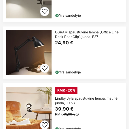
Yra sandėlyje
OSRAM spaustuvinė lempa „Office Line
Desk Pear Clip“, juoda, E27
24,90 €
Yra sandėlyje
RMK -20%
Lindby Jyla spaustuvinė lempa, matinė
juoda, GX53
39,90 €
RMK
49,90 €
Yra sandėlyje