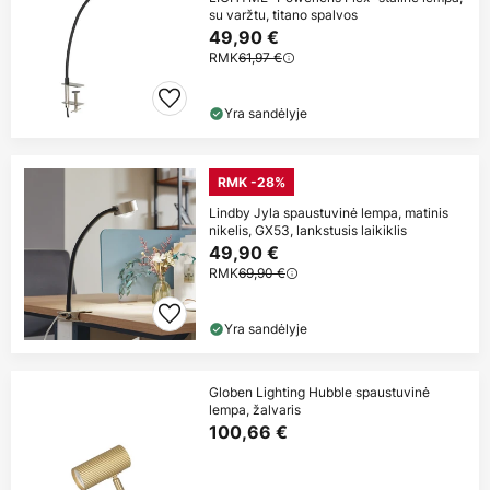
su varžtu, titano spalvos
49,90 €
RMK
61,97 €
Yra sandėlyje
RMK -28%
Lindby Jyla spaustuvinė lempa, matinis
nikelis, GX53, lankstusis laikiklis
49,90 €
RMK
69,90 €
Yra sandėlyje
Globen Lighting Hubble spaustuvinė
lempa, žalvaris
100,66 €