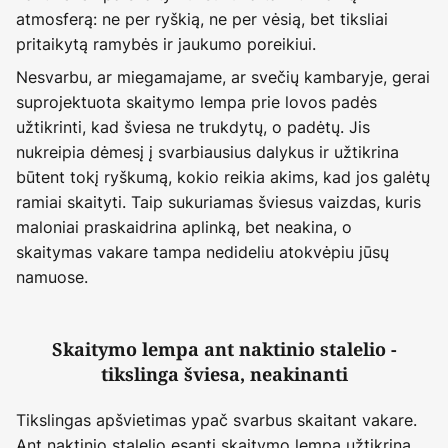
atmosferą: ne per ryškią, ne per vėsią, bet tiksliai
pritaikytą ramybės ir jaukumo poreikiui.
Nesvarbu, ar miegamajame, ar svečių kambaryje, gerai
suprojektuota skaitymo lempa prie lovos padės
užtikrinti, kad šviesa ne trukdytų, o padėtų. Jis
nukreipia dėmesį į svarbiausius dalykus ir užtikrina
būtent tokį ryškumą, kokio reikia akims, kad jos galėtų
ramiai skaityti. Taip sukuriamas šviesus vaizdas, kuris
maloniai praskaidrina aplinką, bet neakina, o
skaitymas vakare tampa nedideliu atokvėpiu jūsų
namuose.
Skaitymo lempa ant naktinio stalelio -
tikslinga šviesa, neakinanti
Tikslingas apšvietimas ypač svarbus skaitant vakare.
Ant naktinio stalelio esanti skaitymo lempa užtikrina,