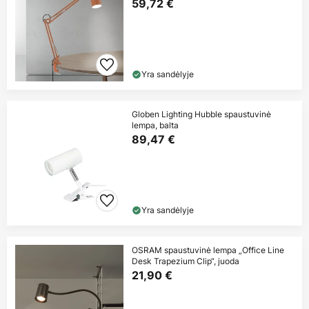
59,72 €
Yra sandėlyje
Globen Lighting Hubble spaustuvinė
lempa, balta
89,47 €
Yra sandėlyje
OSRAM spaustuvinė lempa „Office Line
Desk Trapezium Clip“, juoda
21,90 €