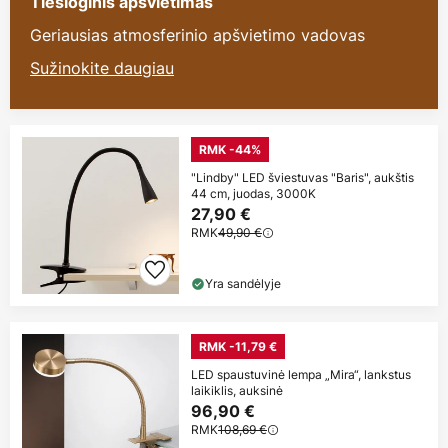
Tiesioginis apšvietimas
Geriausias atmosferinio apšvietimo vadovas
Sužinokite daugiau
RMK -44%
"Lindby" LED šviestuvas "Baris", aukštis
44 cm, juodas, 3000K
27,90 €
RMK
49,90 €
Yra sandėlyje
RMK -11,79 €
LED spaustuvinė lempa „Mira“, lankstus
laikiklis, auksinė
96,90 €
RMK
108,69 €