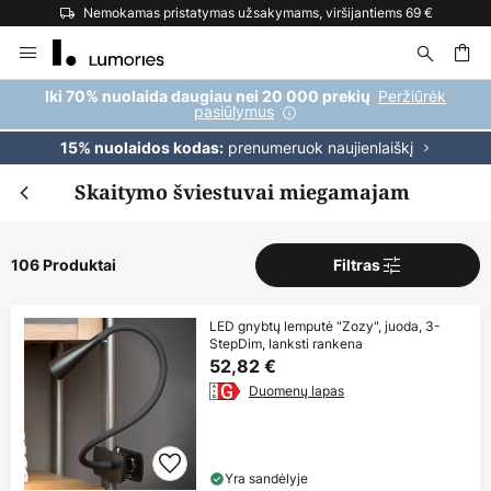
Didžiausias Europoje prekių ženklų asortimentas
Skip
to
Content
ška
Peržiūrėk
Iki 70% nuolaida daugiau nei 20 000 prekių
pasiūlymus
prenumeruok naujienlaiškį
15% nuolaidos kodas:
Skaitymo šviestuvai miegamajam
106 Produktai
Filtras
LED gnybtų lemputė "Zozy", juoda, 3-
StepDim, lanksti rankena
52,82 €
Duomenų lapas
Yra sandėlyje