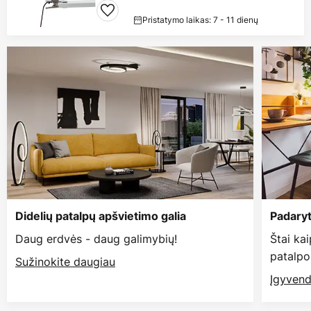
Pristatymo laikas: 7 - 11 dienų
Didelių patalpų apšvietimo galia
Padaryt
Daug erdvės - daug galimybių!
Štai ka
patalpo
Sužinokite daugiau
Įgyvend