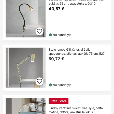
aukštis 65 cm, spaustukas, GU10
40,57 €
Yra sandėlyje
Stalo lempa Gili, šviesiai žalia,
spaustukas, plienas, aukštis 75 cm, E27
59,72 €
Yra sandėlyje
RMK -25%
Lindby varžtinis šviestuvas Jyla, balta
matinė, GX53, lankstus laikiklis