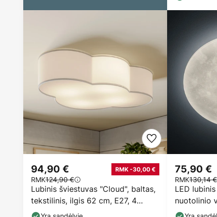
94,90 €
75,90 €
RMK -30,00 €
RMK
124,90 €
RMK
130,14 €
Lubinis šviestuvas "Cloud", baltas,
LED lubinis
tekstilinis, ilgis 62 cm, E27, 4
nuotolinio 
lemputės.
Yra sandėlyje
Yra sandėl