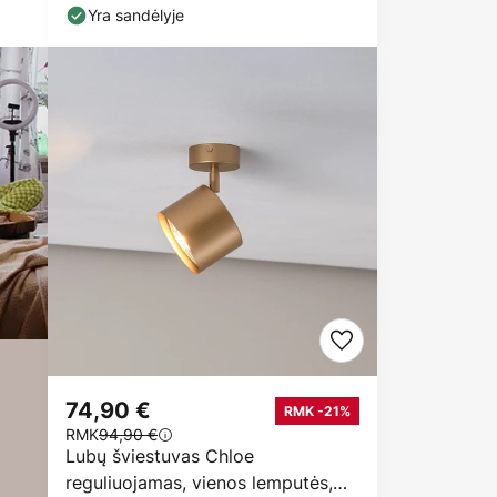
Yra sandėlyje
74,90 €
RMK -21%
RMK
94,90 €
Lubų šviestuvas Chloe
reguliuojamas, vienos lemputės,