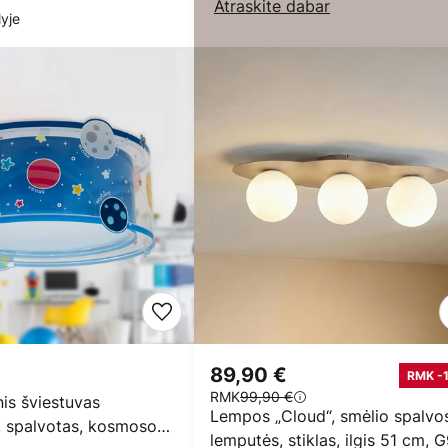
Atraskite dabar
yje
89,90 €
RMK -
RMK
99,90 €
nis šviestuvas
Lempos „Cloud“, smėlio spalvos
 spalvotas, kosmoso
lemputės, stiklas, ilgis 51 cm, 