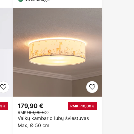
179,90 €
3 €
RMK -10,00 €
RMK
189,90 €
Vaikų kambario lubų šviestuvas
Max, Ø 50 cm