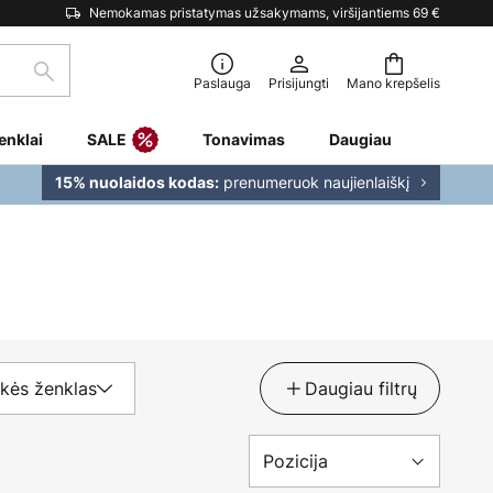
Nemokamas pristatymas užsakymams, viršijantiems 69 €
Paieška
Paslauga
Prisijungti
Mano krepšelis
enklai
SALE
Tonavimas
Daugiau
prenumeruok naujienlaiškį
15% nuolaidos kodas:
kės ženklas
Daugiau filtrų