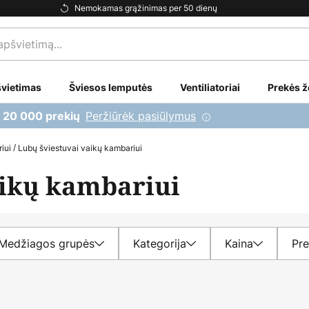
Nemokamas grąžinimas per 50 dienų
vietimas
Šviesos lemputės
Ventiliatoriai
Prekės ž
Peržiūrėk pasiūlymus
i 20 000 prekių
iui
Lubų šviestuvai vaikų kambariui
aikų kambariui
Medžiagos grupės
Kategorija
Kaina
Pre