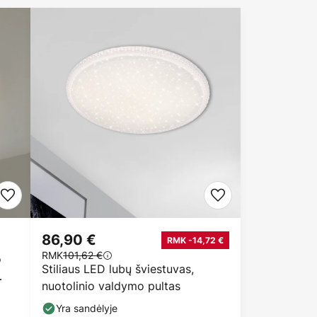
86,90 €
RMK -14,72 €
RMK
101,62 €
o
Stiliaus LED lubų šviestuvas,
nuotolinio valdymo pultas
Yra sandėlyje