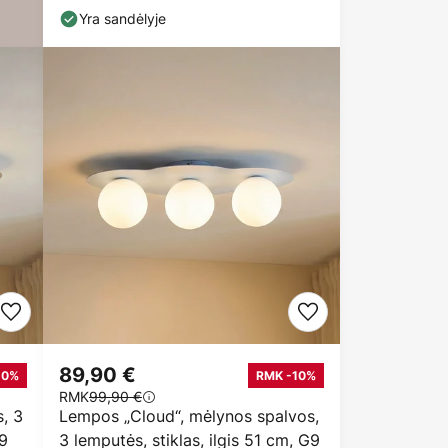
auksinis
Yra sandėlyje
89,90 €
10%
RMK -10%
RMK
99,90 €
, 3
Lempos „Cloud“, mėlynos spalvos,
G9
3 lemputės, stiklas, ilgis 51 cm, G9