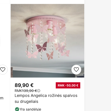
89,90 €
RMK -50,00 €
RMK
139,90 €
Lempos Angelica rožinės spalvos
cm
su drugeliais
Yra sandėlyje