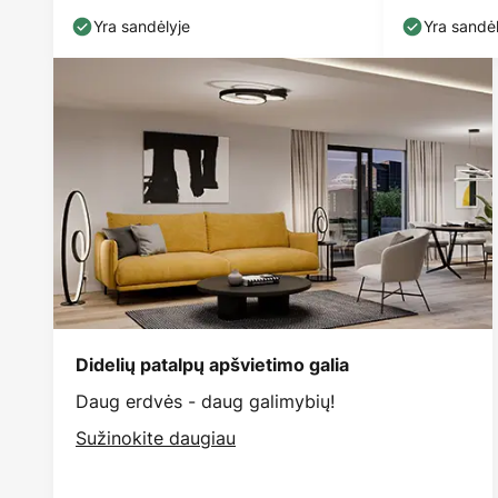
metalas, GU10
motyvas
Yra sandėlyje
Yra sandėl
Didelių patalpų apšvietimo galia
Daug erdvės - daug galimybių!
Sužinokite daugiau