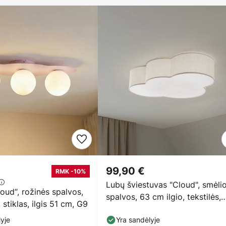
99,90 €
RMK -10%
Lubų šviestuvas "Cloud", smėli
ud“, rožinės spalvos,
spalvos, 63 cm ilgio, tekstilės,
stiklas, ilgis 51 cm, G9
debesėlis, E27
yje
Yra sandėlyje