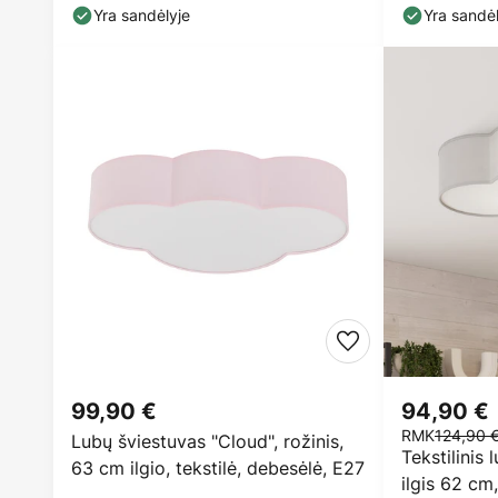
Yra sandėlyje
Yra sandėl
99,90 €
94,90 €
RMK
124,90 
Lubų šviestuvas "Cloud", rožinis,
Tekstilinis 
63 cm ilgio, tekstilė, debesėlė, E27
ilgis 62 cm