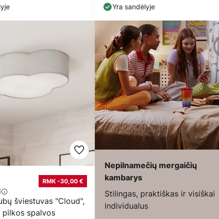
yje
Yra sandėlyje
Nepilnamečių mergaičių
kambarys
RMK -30,00 €
€
Stilingas, praktiškas ir visiškai
lubų šviestuvas "Cloud",
individualus
, pilkos spalvos