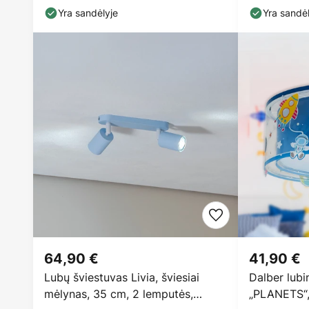
Yra sandėlyje
Yra sandėl
64,90 €
41,90 €
Lubų šviestuvas Livia, šviesiai
Dalber lubi
mėlynas, 35 cm, 2 lemputės,
„PLANETS“,