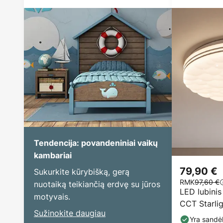
Tendencija: povandeniniai vaikų
kambariai
79,90 €
Sukurkite kūrybišką, gerą
RMK
97,60 €
nuotaiką teikiančią erdvę su jūros
LED lubinis
motyvais.
CCT Starlig
Sužinokite daugiau
Yra sandėl