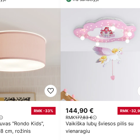
144,90 €
RMK -33%
RMK -32,9
RMK
177,83 €
uvas "Rondo Kids",
Vaikiška lubų šviesos pilis su
8 cm, rožinis
vienaragiu