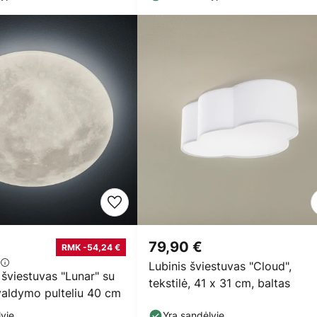
79,90 €
RMK -54,24 €
Lubinis šviestuvas "Cloud",
 šviestuvas "Lunar" su
tekstilė, 41 x 31 cm, baltas
valdymo pulteliu 40 cm
yje
Yra sandėlyje