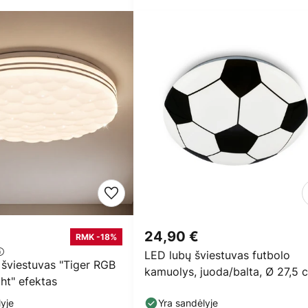
24,90 €
RMK -18%
LED lubų šviestuvas futbolo
 šviestuvas "Tiger RGB
kamuolys, juoda/balta, Ø 27,5 
ht" efektas
yje
Yra sandėlyje