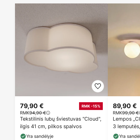
79,90 €
89,90 €
RMK -15%
RMK
94,90 €
RMK
99,90 €
Tekstilinis lubų šviestuvas "Cloud",
Lempos „Clo
ilgis 41 cm, pilkos spalvos
3 lemputės, 
Yra sandėlyje
Yra sandėl