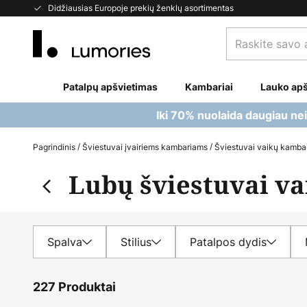
Skip
Didžiausias Europoje prekių ženklų asortimentas
to
Raskite
Content
savo
apšvietimą...
Patalpų apšvietimas
Kambariai
Lauko apš
Iki 70% nuolaida daugiau ne
Pagrindinis
Šviestuvai įvairiems kambariams
Šviestuvai vaikų kambar
Lubų šviestuvai v
Spalva
Stilius
Patalpos dydis
227 Produktai