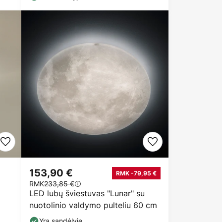
153,90 €
RMK -79,95 €
RMK
233,85 €
LED lubų šviestuvas "Lunar" su
nuotolinio valdymo pulteliu 60 cm
Yra sandėlyje