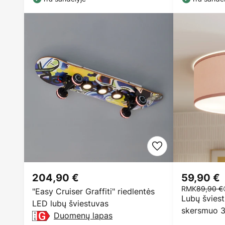
204,90 €
59,90 €
RMK
89,90 €
"Easy Cruiser Graffiti" riedlentės
Lubų šviest
LED lubų šviestuvas
skersmuo 3
Duomenų lapas