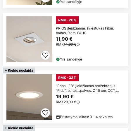
Yra sandėlyje
RMK -20%
PRIOS įleidžiamas šviestuvas Fibur,
baltas, 9 cm, GU10
11,90 €
RMK
14,90 €
Yra sandėlyje
+ Kiekio nuolaida
RMK -33%
"Prios LED" įleidžiamas prožektorius
"Rida", baltos spalvos. Ø 15 cm, CCT,
IP44
19,90 €
RMK
29,90 €
Pristatymo laikas: 3 - 4 savaitės
+ Kiekio nuolaida