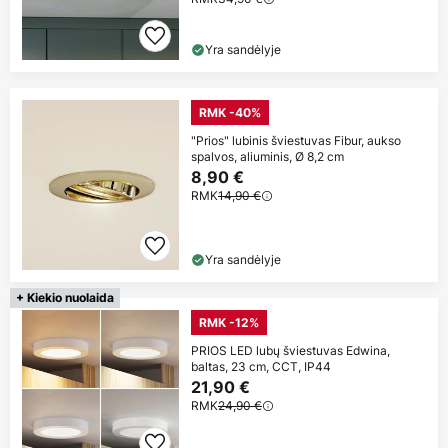
Yra sandėlyje
RMK -40%
"Prios" lubinis šviestuvas Fibur, aukso
spalvos, aliuminis, Ø 8,2 cm
8,90 €
RMK
14,90 €
Yra sandėlyje
+ Kiekio nuolaida
RMK -12%
PRIOS LED lubų šviestuvas Edwina,
baltas, 23 cm, CCT, IP44
21,90 €
RMK
24,90 €