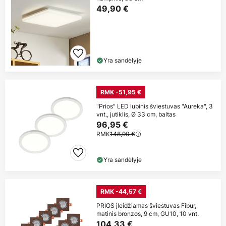
49,90 €
Yra sandėlyje
RMK -51,95 €
"Prios" LED lubinis šviestuvas "Aureka", 3
vnt., jutiklis, Ø 33 cm, baltas
96,95 €
RMK
148,90 €
Yra sandėlyje
RMK -44,57 €
PRIOS įleidžiamas šviestuvas Fibur,
matinis bronzos, 9 cm, GU10, 10 vnt.
104,33 €