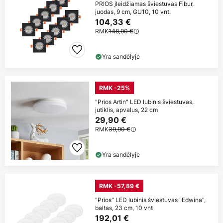
PRIOS įleidžiamas šviestuvas Fibur,
juodas, 9 cm, GU10, 10 vnt.
104,33 €
RMK
148,90 €
Yra sandėlyje
RMK -25%
"Prios Artin" LED lubinis šviestuvas,
jutiklis, apvalus, 22 cm
29,90 €
RMK
39,90 €
Yra sandėlyje
RMK -57,89 €
"Prios" LED lubinis šviestuvas "Edwina",
baltas, 23 cm, 10 vnt
192,01 €