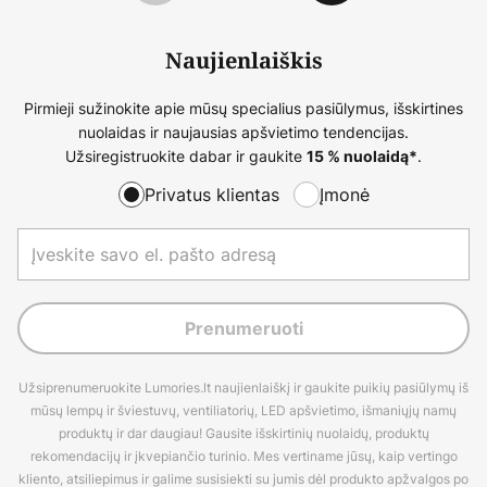
Naujienlaiškis
Pirmieji sužinokite apie mūsų specialius pasiūlymus, išskirtines
nuolaidas ir naujausias apšvietimo tendencijas.
Užsiregistruokite dabar ir gaukite
.
15 % nuolaidą*
Privatus klientas
Įmonė
Prenumeruoti
Užsiprenumeruokite Lumories.lt naujienlaiškį ir gaukite puikių pasiūlymų iš
mūsų lempų ir šviestuvų, ventiliatorių, LED apšvietimo, išmaniųjų namų
produktų ir dar daugiau! Gausite išskirtinių nuolaidų, produktų
rekomendacijų ir įkvepiančio turinio. Mes vertiname jūsų, kaip vertingo
kliento, atsiliepimus ir galime susisiekti su jumis dėl produkto apžvalgos po