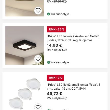
RMK
27,90 €
Yra sandėlyje
RMK -25%
"Prios" LED lubinis šviestuvas "Alette",
juodas, 12 W, CCT, reguliuojamas
14,90 €
RMK
19,90 €
Yra sandėlyje
RMK -7%
"Prios" LED įleidžiamoji lempa "Rida", 3
vnt., balta, 19 cm, CCT, IP44
49,72 €
RMK
53,90 €