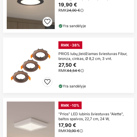
19,90 €
RMK
24,90 €
Yra sandėlyje
RMK -38%
PRIOS lubų įleidžiamas šviestuvas Fibur,
bronza, cinkas, Ø 8,2 cm, 3 vnt.
27,50 €
RMK
44,54 €
Yra sandėlyje
RMK -10%
"Prios" LED lubinis šviestuvas "Alette",
baltos spalvos, 22,7 cm, 24 W,
17,90 €
RMK
19,90 €