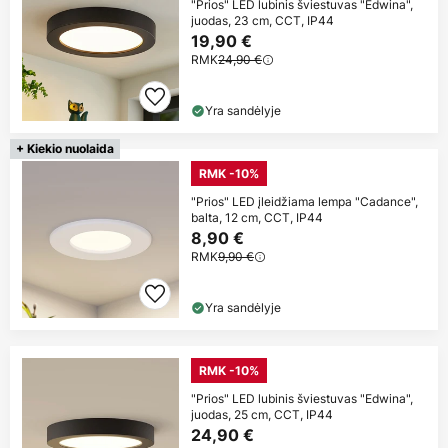
"Prios" LED lubinis šviestuvas "Edwina",
juodas, 23 cm, CCT, IP44
19,90 €
RMK
24,90 €
Yra sandėlyje
+ Kiekio nuolaida
RMK -10%
"Prios" LED įleidžiama lempa "Cadance",
balta, 12 cm, CCT, IP44
8,90 €
RMK
9,90 €
Yra sandėlyje
RMK -10%
"Prios" LED lubinis šviestuvas "Edwina",
juodas, 25 cm, CCT, IP44
24,90 €