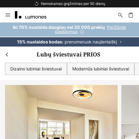
Nemokamas pristatymas užsakymams, viršijantiems 69 €
Skip
to
Content
ška
Peržiūrėk
Iki 70% nuolaida daugiau nei 20 000 prekių
pasiūlymus
prenumeruok naujienlaiškį
15% nuolaidos kodas:
Lubų šviestuvai PRIOS
Dizaino lubiniai šviestuvai
Modernūs lubiniai šviestuvai