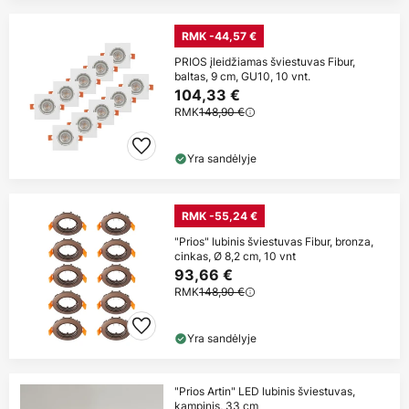
RMK -44,57 €
PRIOS įleidžiamas šviestuvas Fibur,
baltas, 9 cm, GU10, 10 vnt.
104,33 €
RMK
148,90 €
Yra sandėlyje
RMK -55,24 €
"Prios" lubinis šviestuvas Fibur, bronza,
cinkas, Ø 8,2 cm, 10 vnt
93,66 €
RMK
148,90 €
Yra sandėlyje
"Prios Artin" LED lubinis šviestuvas,
kampinis, 33 cm