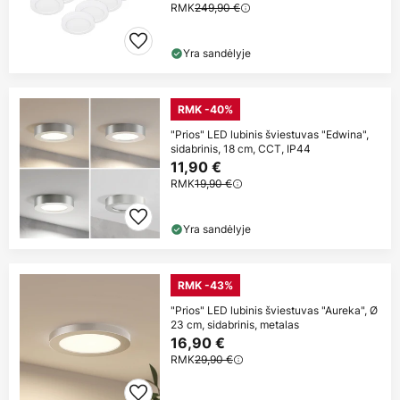
RMK
249,90 €
Yra sandėlyje
RMK -40%
"Prios" LED lubinis šviestuvas "Edwina",
sidabrinis, 18 cm, CCT, IP44
11,90 €
RMK
19,90 €
Yra sandėlyje
RMK -43%
"Prios" LED lubinis šviestuvas "Aureka", Ø
23 cm, sidabrinis, metalas
16,90 €
RMK
29,90 €