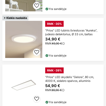
Yra sandėlyje
+ Kiekio nuolaida
RMK -30%
"Prios" LED lubinis šviestuvas "Aureka",
judesio detektorius, Ø 33 cm, baltas
34,90 €
RMK
49,90 €
Yra sandėlyje
RMK -39%
"Prios" LED skydelis "Gelora", 80 cm,
4000 K, sidabro spalvos, aliuminis
54,90 €
RMK
89,90 €
Yra sandėlyje