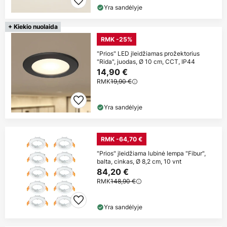
Yra sandėlyje
+ Kiekio nuolaida
RMK -25%
"Prios" LED įleidžiamas prožektorius
"Rida", juodas, Ø 10 cm, CCT, IP44
14,90 €
RMK
19,90 €
Yra sandėlyje
RMK -64,70 €
"Prios" įleidžiama lubinė lempa "Fibur",
balta, cinkas, Ø 8,2 cm, 10 vnt
84,20 €
RMK
148,90 €
Yra sandėlyje