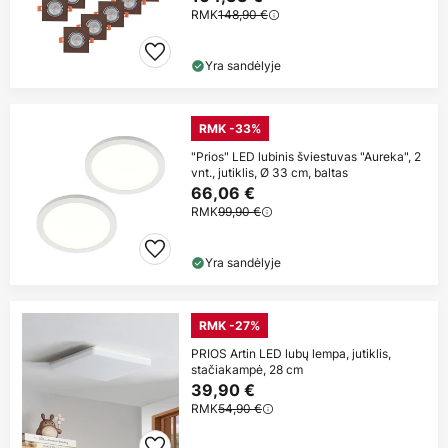
RMK
148,90 €
Yra sandėlyje
RMK -33%
"Prios" LED lubinis šviestuvas "Aureka", 2
vnt., jutiklis, Ø 33 cm, baltas
66,06 €
RMK
99,90 €
Yra sandėlyje
RMK -27%
PRIOS Artin LED lubų lempa, jutiklis,
stačiakampė, 28 cm
39,90 €
RMK
54,90 €