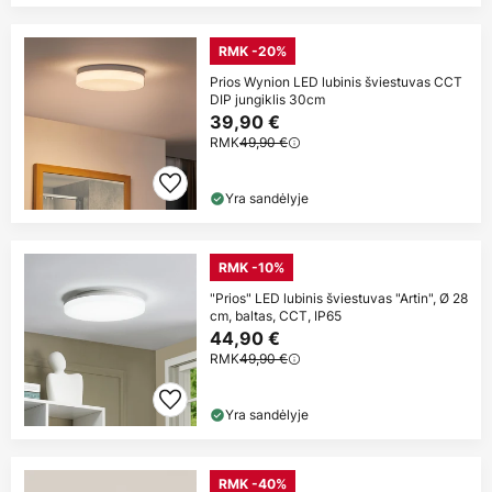
RMK -20%
Prios Wynion LED lubinis šviestuvas CCT
DIP jungiklis 30cm
39,90 €
RMK
49,90 €
Yra sandėlyje
RMK -10%
"Prios" LED lubinis šviestuvas "Artin", Ø 28
cm, baltas, CCT, IP65
44,90 €
RMK
49,90 €
Yra sandėlyje
RMK -40%