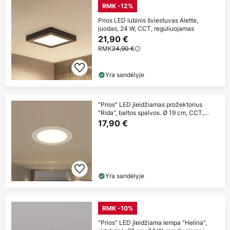
RMK -12%
Prios LED lubinis šviestuvas Alette,
juodas, 24 W, CCT, reguliuojamas
21,90 €
RMK
24,90 €
Yra sandėlyje
"Prios" LED įleidžiamas prožektorius
"Rida", baltos spalvos. Ø 19 cm, CCT,
IP44
17,90 €
Yra sandėlyje
RMK -10%
"Prios" LED įleidžiama lempa "Helina",