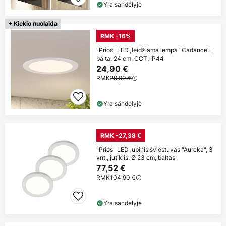
Yra sandėlyje
+ Kiekio nuolaida
RMK -16%
"Prios" LED įleidžiama lempa "Cadance",
balta, 24 cm, CCT, IP44
24,90 €
RMK
29,90 €
Yra sandėlyje
RMK -27,38 €
"Prios" LED lubinis šviestuvas "Aureka", 3
vnt., jutiklis, Ø 23 cm, baltas
77,52 €
RMK
104,90 €
Yra sandėlyje