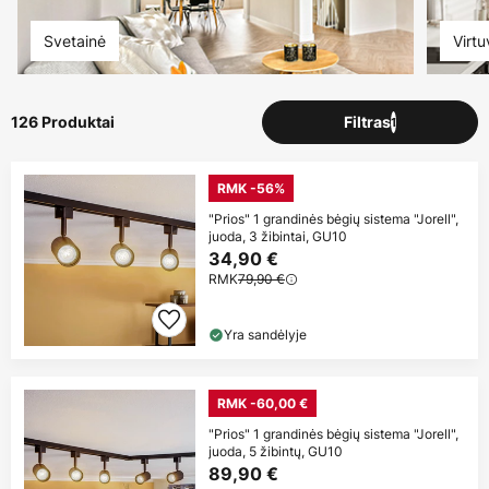
Svetainė
Virtu
126 Produktai
Filtras
1
RMK -56%
"Prios" 1 grandinės bėgių sistema "Jorell",
juoda, 3 žibintai, GU10
34,90 €
RMK
79,90 €
Yra sandėlyje
RMK -60,00 €
"Prios" 1 grandinės bėgių sistema "Jorell",
juoda, 5 žibintų, GU10
89,90 €