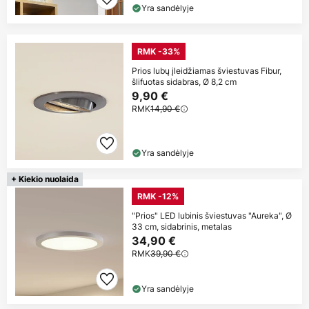
Yra sandėlyje
RMK -33%
Prios lubų įleidžiamas šviestuvas Fibur,
šlifuotas sidabras, Ø 8,2 cm
9,90 €
RMK
14,90 €
Yra sandėlyje
+ Kiekio nuolaida
RMK -12%
"Prios" LED lubinis šviestuvas "Aureka", Ø
33 cm, sidabrinis, metalas
34,90 €
RMK
39,90 €
Yra sandėlyje