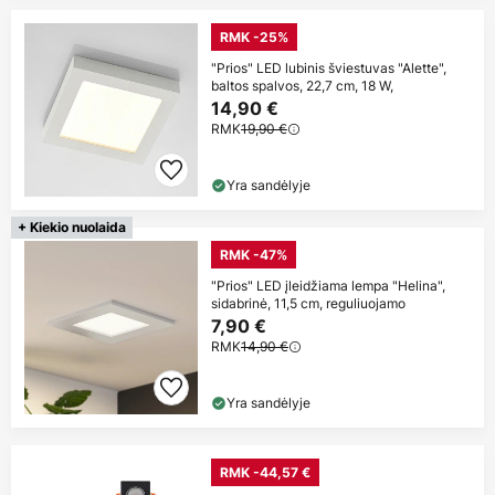
RMK -25%
"Prios" LED lubinis šviestuvas "Alette",
baltos spalvos, 22,7 cm, 18 W,
14,90 €
RMK
19,90 €
Yra sandėlyje
+ Kiekio nuolaida
RMK -47%
"Prios" LED įleidžiama lempa "Helina",
sidabrinė, 11,5 cm, reguliuojamo
7,90 €
RMK
14,90 €
Yra sandėlyje
RMK -44,57 €