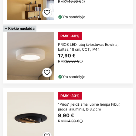
RMK
149,90 €
Yra sandėlyje
+ Kiekio nuolaida
RMK -40%
PRIOS LED lubų šviestuvas Edwina,
baltas, 18 cm, CCT, IP44
17,90 €
RMK
29,90 €
Yra sandėlyje
RMK -33%
"Prios" įleidžiama lubinė lempa Fibur,
juoda, aliuminis, Ø 8,2 cm
9,90 €
RMK
14,90 €