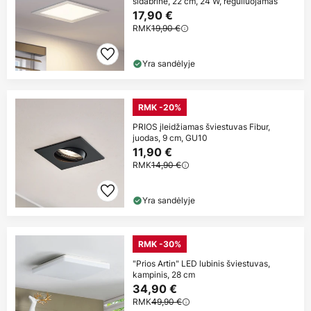
sidabrinė, 22 cm, 24 W, reguliuojamas
17,90 €
RMK
19,90 €
Yra sandėlyje
RMK -20%
PRIOS įleidžiamas šviestuvas Fibur,
juodas, 9 cm, GU10
11,90 €
RMK
14,90 €
Yra sandėlyje
RMK -30%
"Prios Artin" LED lubinis šviestuvas,
kampinis, 28 cm
34,90 €
RMK
49,90 €