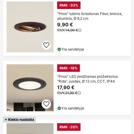
RMK -33%
"Prios" lubinis šviestuvas Fibur, bronza,
aliuminis, Ø 8,2 cm
9,90 €
RMK
14,90 €
Yra sandėlyje
RMK -18%
"Prios" LED įleidžiamas prožektorius
"Rida", juodas, Ø 12 cm, CCT, IP44
17,90 €
RMK
21,90 €
Yra sandėlyje
+ Kiekio nuolaida
RMK -20%