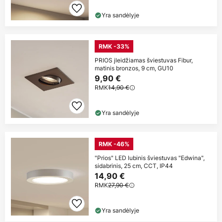
Yra sandėlyje
RMK -33%
PRIOS įleidžiamas šviestuvas Fibur,
matinis bronzos, 9 cm, GU10
9,90 €
RMK
14,90 €
Yra sandėlyje
RMK -46%
"Prios" LED lubinis šviestuvas "Edwina",
sidabrinis, 25 cm, CCT, IP44
14,90 €
RMK
27,90 €
Yra sandėlyje