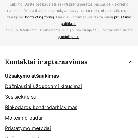
pirkimo. Galite bet kada atsisakyti prenumeratos paspaudę kiekvieno
naujienlaiškio pabaigoje esančią atsisakymo nuorodą arba parašę mums
žinutę per
kontaktinę formą
. Daugiau informacijos rasite mūsų
privatumo
politikoje
.
*Gali būti taikoma užsakymams, kurių suma viršija 99 €. Netaikoma šiems
gamintojams
.
Kontaktai ir aptarnavimas
Užsakymo atšaukimas
Dažniausiai užduodami klausimai
Susisiekite su
Rinkodaros bendradarbiavimas
Mokėjimo būdai
Pristatymo metodai