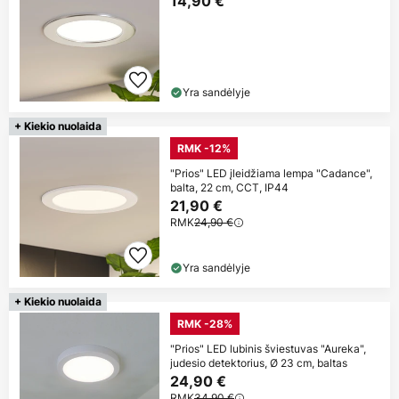
14,90 €
Yra sandėlyje
+ Kiekio nuolaida
RMK -12%
"Prios" LED įleidžiama lempa "Cadance",
balta, 22 cm, CCT, IP44
21,90 €
RMK
24,90 €
Yra sandėlyje
+ Kiekio nuolaida
RMK -28%
"Prios" LED lubinis šviestuvas "Aureka",
judesio detektorius, Ø 23 cm, baltas
24,90 €
RMK
34,90 €