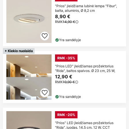
"Prios" įleidžiama lubinė lempa "Fibur",
balta, aliuminis, Ø 8,2 cm
8,90 €
RMK
14,90 €
Yra sandėlyje
+ Kiekio nuolaida
RMK -35%
"Prios LED" įleidžiamas prožektorius
"Rida", baltos spalvos. Ø 23 cm, 25 W,
12,90 €
RMK
19,90 €
Yra sandėlyje
RMK -20%
"Prios" LED įleidžiamas prožektorius
"Rida", juodas, 14,5 cm, 12 W, CCT