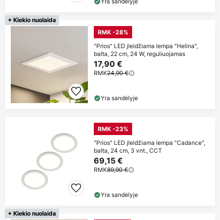
Yra sandėlyje
+ Kiekio nuolaida
RMK -28%
"Prios" LED įleidžiama lempa "Helina",
balta, 22 cm, 24 W, reguliuojamas
17,90 €
RMK
24,90 €
Yra sandėlyje
RMK -23%
"Prios" LED įleidžiama lempa "Cadance",
balta, 24 cm, 3 vnt., CCT
69,15 €
RMK
89,90 €
Yra sandėlyje
+ Kiekio nuolaida