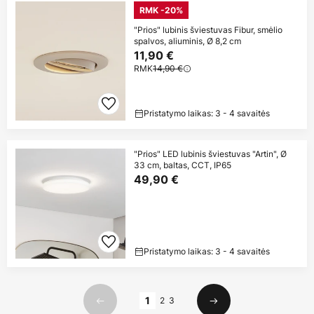
RMK -20%
"Prios" lubinis šviestuvas Fibur, smėlio
spalvos, aliuminis, Ø 8,2 cm
11,90 €
RMK
14,90 €
Pristatymo laikas: 3 - 4 savaitės
"Prios" LED lubinis šviestuvas "Artin", Ø
33 cm, baltas, CCT, IP65
49,90 €
Pristatymo laikas: 3 - 4 savaitės
Puslapis
1
2
3
Ankstesnis
Kitas