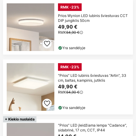
RMK -23%
Prios Wynion LED lubinis šviestuvas CCT
DIP jungiklis 50cm
49,90 €
RMK
64,90 €
Yra sandėlyje
RMK -23%
"Prios" LED lubinis šviestuvas "Artin", 33
cm, baltas, kampinis, jutiklis
49,90 €
RMK
64,90 €
Yra sandėlyje
+ Kiekio nuolaida
"Prios" LED įleidžiama lempa "Cadance",
sidabrinė, 17 cm, CCT, IP44