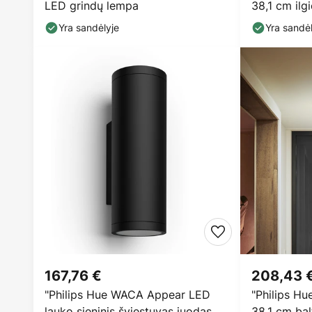
LED grindų lempa
38,1 cm ilg
Yra sandėlyje
Yra sandėl
167,76 €
208,43 
"Philips Hue WACA Appear LED
"Philips Hu
lauko sieninis šviestuvas juodas
38,1 cm bal