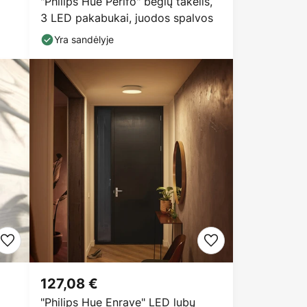
"Philips Hue Perifo" bėgių takelis,
3 LED pakabukai, juodos spalvos
Yra sandėlyje
127,08 €
"Philips Hue Enrave" LED lubų