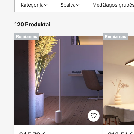
Kategorija
Spalva
Medžiagos grupė
120 Produktai
Remiamas
Remiamas