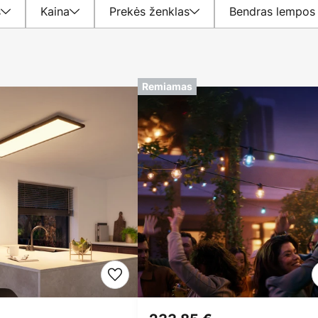
s
Kaina
Prekės ženklas
Bendras lempos 
Remiamas