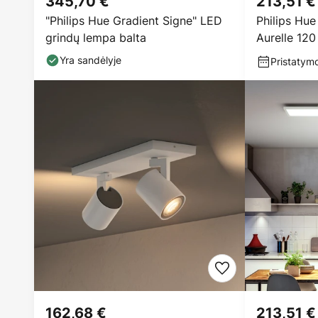
345,70 €
213,51 €
"Philips Hue Gradient Signe" LED
Philips Hu
grindų lempa balta
Aurelle 12
Yra sandėlyje
Pristatymo
162,68 €
213,51 €