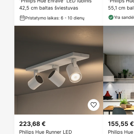
"Philips Hue Enrave" LED lubinis
"Philips Hu
42,5 cm baltas šviestuvas
55,1 cm bal
Yra sandėl
Pristatymo laikas: 6 - 10 dienų
223,68 €
155,55 €
Philips Hue Runner LED
Philips Hu