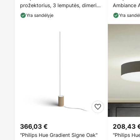
prožektorius, 3 lemputės, dimeris,
Ambiance A
baltas
Yra sandėlyje
Yra sandėl
366,03 €
208,43 
"Philips Hue Gradient Signe Oak"
"Philips Hu