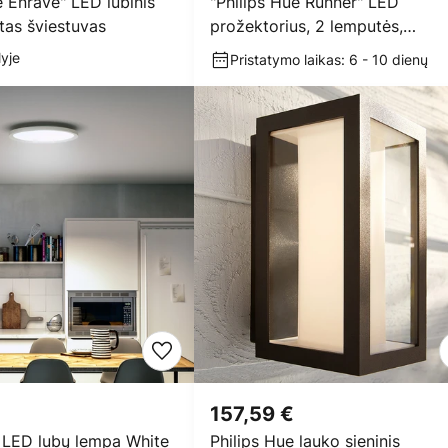
e Enrave" LED lubinis
"Philips Hue Runner" LED
tas šviestuvas
prožektorius, 2 lemputės,
reguliuojamasis
yje
Pristatymo laikas: 6 - 10 dienų
157,59 €
e LED lubų lempa White
Philips Hue lauko sieninis