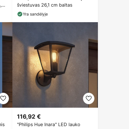
,
šviestuvas 26,1 cm baltas
Yra sandėlyje
116,92 €
nis
"Philips Hue Inara" LED lauko