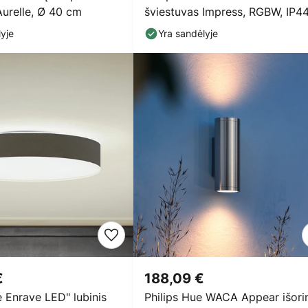
urelle, Ø 40 cm
šviestuvas Impress, RGBW, IP44
išmanusis
yje
Yra sandėlyje
€
188,09 €
e Enrave LED" lubinis
Philips Hue WACA Appear išori