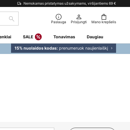
Nemokamas pristatymas užsakymams, viršijantiems 69 €
Paieška
Paslauga
Prisijungti
Mano krepšelis
enklai
SALE
Tonavimas
Daugiau
prenumeruok naujienlaiškį
15% nuolaidos kodas: