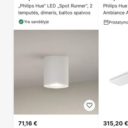
„Philips Hue“ LED „Spot Runner“, 2
Philips Hue
lemputės, dimeris, baltos spalvos
Ambiance Au
balta
Yra sandėlyje
Pristatymo
71,16 €
315,20 