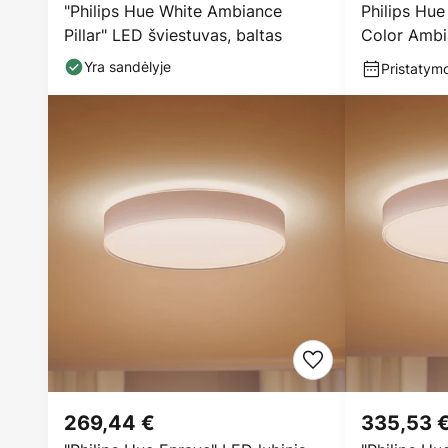
"Philips Hue White Ambiance
Philips Hu
Pillar" LED šviestuvas, baltas
Color Amb
Yra sandėlyje
Pristatymo
269,44 €
335,53 