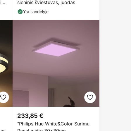
čio
sieninis šviestuvas, juodas
Yra sandėlyje
233,85 €
"Philips Hue White&Color Surimu
vas
Panel white 30x30cm