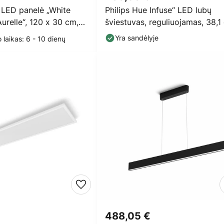
 LED panelė „White
Philips Hue Infuse“ LED lubų
relle“, 120 x 30 cm,
šviestuvas, reguliuojamas, 38,1
baltas
Yra sandėlyje
 laikas: 6 - 10 dienų
€
488,05 €