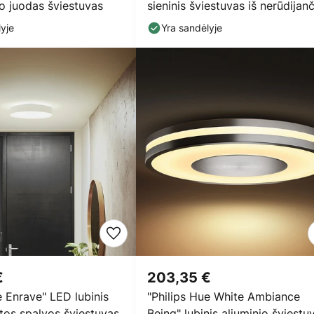
io juodas šviestuvas
sieninis šviestuvas iš nerūdijan
plieno
yje
Yra sandėlyje
€
203,35 €
e Enrave" LED lubinis
"Philips Hue White Ambiance
tos spalvos šviestuvas
Being" lubinis aliuminio šviestu