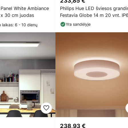
233,85 €
e Panel White Ambiance
Philips Hue LED šviesos grandi
0 x 30 cm juodas
Festavia Globe 14 m 20 vnt. IP
Yra sandėlyje
 laikas: 6 - 10 dienų
238,93 €