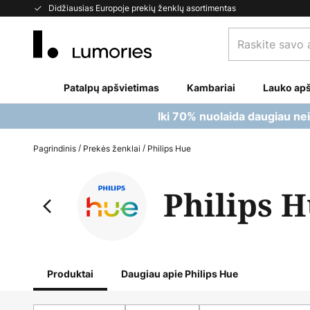
Skip
Didžiausias Europoje prekių ženklų asortimentas
to
Raskite
Content
savo
apšvietimą...
Patalpų apšvietimas
Kambariai
Lauko apš
Iki 70% nuolaida daugiau ne
Pagrindinis
Prekės ženklai
Philips Hue
Philips 
Produktai
Daugiau apie Philips Hue