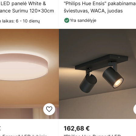
e LED panelė White &
"Philips Hue Ensis" pakabinama
iance Surimu 120x30cm
šviestuvas, WACA, juodas
Yra sandėlyje
 laikas: 6 - 10 dienų
€
162,68 €