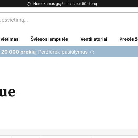
Nemokamas grąžinimas per 50 dienų
vietimas
Šviesos lemputės
Ventiliatoriai
Prekės ž
Peržiūrėk pasiūlymus
i 20 000 prekių
Hue