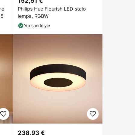
152,51 €
nė
Philips Hue Flourish LED stalo
65
lempa, RGBW
Yra sandėlyje
238,93 €