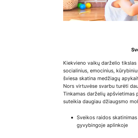
Sv
Kiekvieno vaikų darželio tikslas 
socialinius, emocinius, kūrybiniu
šviesa skatina medžiagų apykaitą
Nors virtuvėse svarbu turėti dau
Tinkamas darželių apšvietimas pr
suteikia daugiau džiaugsmo mokyt
Sveikos raidos skatinimas
gyvybingoje aplinkoje