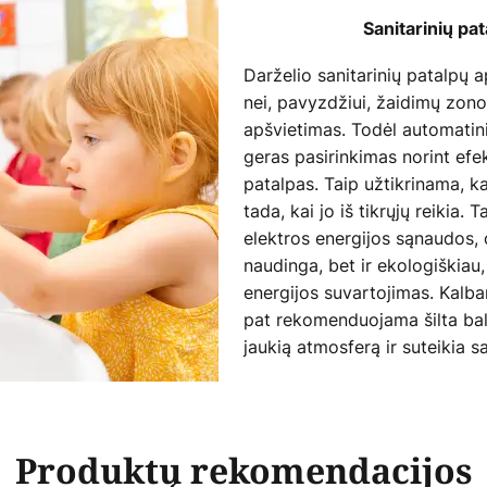
Sanitarinių pa
Darželio sanitarinių patalpų
nei, pavyzdžiui, žaidimų zon
apšvietimas. Todėl automatin
geras pasirinkimas norint efek
patalpas. Taip užtikrinama, ka
tada, kai jo iš tikrųjų reikia
elektros energijos sąnaudos, 
naudinga, bet ir ekologiškiau
energijos suvartojimas. Kalba
pat rekomenduojama šilta balt
jaukią atmosferą ir suteikia
Produktų rekomendacijos