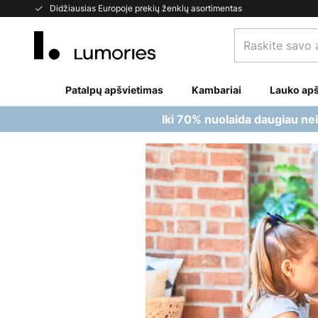
Skip
Didžiausias Europoje prekių ženklų asortimentas
to
Raskite
Content
savo
apšvietimą...
Patalpų apšvietimas
Kambariai
Lauko apš
Iki 70% nuolaida daugiau ne