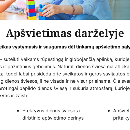
Apšvietimas darželyje
eikas vystymasis ir saugumas dėl tinkamų apšvietimo sąl
- suteikti vaikams rūpestingą ir globojančią aplinką, kurioje
s ir pažintinius gebėjimus. Natūrali dienos šviesa čia atlie
, todėl labai prisideda prie sveikatos ir geros savijautos be
g dienos šviesos, ji ne visada ir ne visur prieinama. Čia sva
otingai papildo dienos šviesą ir sukuria atmosferą, kurioje v
is ir žaisti.
Efektyvus dienos šviesos ir
Apšviet
dirbtinio apšvietimo derinys
pritaiky