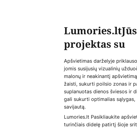
Lumories.ltJū
projektas su
Apšvietimas darželyje priklauso
jomis susijusių vizualinių užduoč
malonų ir neakinantį apšvietimą
žaisti, sukurti poilsio zonas ir
suplanuotas dienos šviesos ir d
gali sukurti optimalias sąlygas,
savijautą.
Lumories.lt Pasikliaukite apšvi
turinčiais didelę patirtį šioje srit