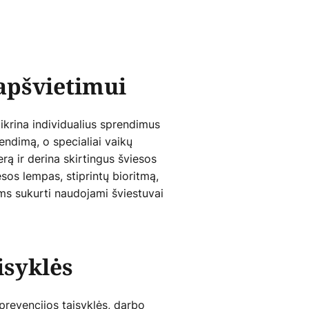
 apšvietimui
ikrina individualius sprendimus
rendimą, o specialiai vaikų
ą ir derina skirtingus šviesos
os lempas, stiprintų bioritmą,
ms sukurti naudojami šviestuvai
isyklės
prevencijos taisyklės, darbo