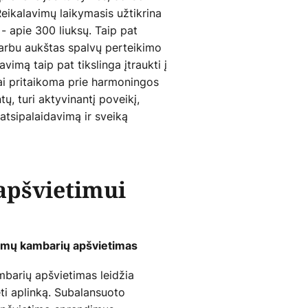
Reikalavimų laikymasis užtikrina
- apie 300 liuksų. Taip pat
varbu aukštas spalvų perteikimo
imą taip pat tikslinga įtraukti į
gai pritaikoma prie harmoningos
ų, turi aktyvinantį poveikį,
atsipalaidavimą ir sveiką
 apšvietimui
dimų kambarių apšvietimas
mbarių apšvietimas leidžia
ėti aplinką. Subalansuoto