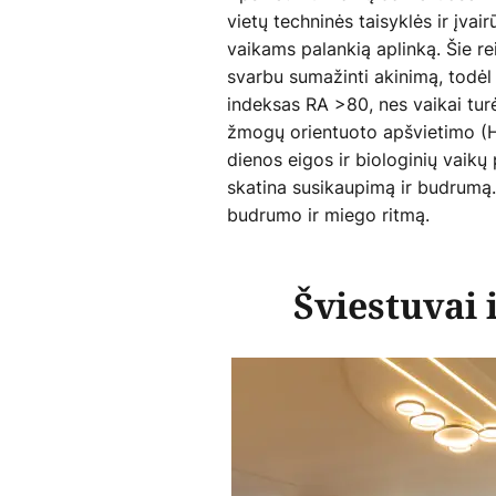
vietų techninės taisyklės ir įva
vaikams palankią aplinką. Šie r
svarbu sumažinti akinimą, todėl
indeksas RA >80, nes vaikai turė
žmogų orientuoto apšvietimo (HC
dienos eigos ir biologinių vaikų
skatina susikaupimą ir budrumą. 
budrumo ir miego ritmą.
Šviestuvai 