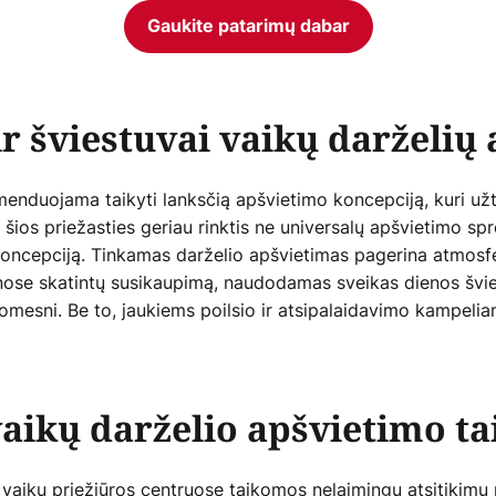
Gaukite patarimų dabar
ir šviestuvai vaikų darželių
menduojama taikyti lanksčią apšvietimo koncepciją, kuri užt
ėl šios priežasties geriau rinktis ne universalų apšvietimo sp
koncepciją. Tinkamas darželio apšvietimas pagerina atmosfer
onose skatintų susikaupimą, naudodamas sveikas dienos švies
omesni. Be to, jaukiems poilsio ir atsipalaidavimo kampelia
aikų darželio apšvietimo ta
 vaikų priežiūros centruose taikomos nelaimingų atsitikimų 