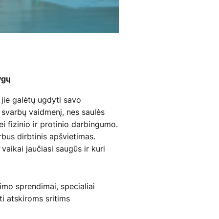
ygų
 jie galėtų ugdyti savo
ka svarbų vaidmenį, nes saulės
i fizinio ir protinio darbingumo.
rbus dirbtinis apšvietimas.
aikai jaučiasi saugūs ir kuri
imo sprendimai, specialiai
ti atskiroms sritims