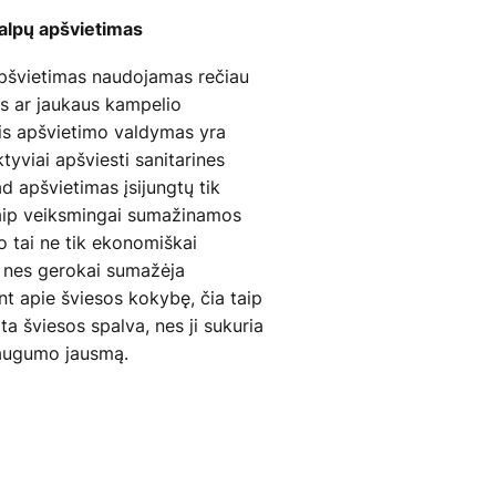
talpų apšvietimas
 apšvietimas naudojamas rečiau
os ar jaukaus kampelio
is apšvietimo valdymas yra
tyviai apšviesti sanitarines
d apšvietimas įsijungtų tik
. Taip veiksmingai sumažinamos
o tai ne tik ekonomiškai
, nes gerokai sumažėja
nt apie šviesos kokybę, čia taip
a šviesos spalva, nes ji sukuria
 saugumo jausmą.