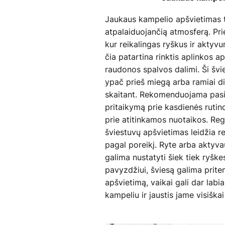
Jaukaus kampelio apšvietimas t
atpalaiduojančią atmosferą. Pri
kur reikalingas ryškus ir aktyv
čia patartina rinktis aplinkos a
raudonos spalvos dalimi. Ši švi
ypač prieš miegą arba ramiai di
skaitant. Rekomenduojama pasir
pritaikymą prie kasdienės rutin
prie atitinkamos nuotaikos. Reg
šviestuvų apšvietimas leidžia r
pagal poreikį. Ryte arba aktyv
galima nustatyti šiek tiek ryškes
pavyzdžiui, šviesą galima prite
apšvietimą, vaikai gali dar lab
kampeliu ir jaustis jame visiška