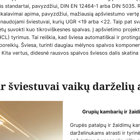
irūs standartai, pavyzdžiui, DIN EN 12464-1 arba DIN 5035. 
eikalavimai apima, pavyzdžiui, mažiausią apšviestumo vertę 
 naudojami šviestuvai, kurių UGR <19 arba <22. Taip pat s
tų suvokti kuo tikroviškesnes spalvas. Į apšvietimo projektav
L) tyrimus. Tai reiškia, kad šviesa automatiškai ir protin
 poreikių. Šviesa, turinti daugiau mėlynos spalvos komponent
Kita vertus, didesnė rausvos spalvos šviesos dalis skatina 
ir šviestuvai vaikų darželių
Grupių kambarių ir žai
Grupės patalpų ir žaidimų ka
darželinukams atrasti ir tyrin