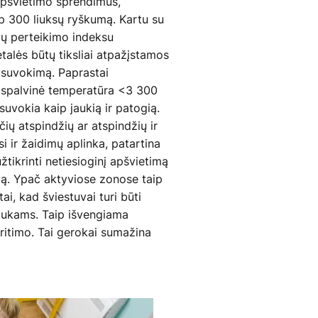
apšvietimo sprendimus,
p 300 liuksų ryškumą. Kartu su
ų perteikimo indeksu
talės būtų tiksliai atpažįstamos
į suvokimą. Paprastai
 (spalvinė temperatūra <3 300
 suvokia kaip jaukią ir patogią.
ų atspindžių ar atspindžių ir
 ir žaidimų aplinka, patartina
žtikrinti netiesioginį apšvietimą
mą. Ypač aktyviose zonose taip
tai, kad šviestuvai turi būti
iukams. Taip išvengiama
ritimo. Tai gerokai sumažina