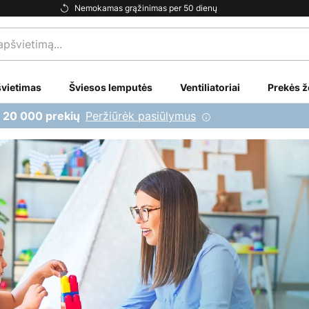
Nemokamas grąžinimas per 50 dienų
vietimas
Šviesos lemputės
Ventiliatoriai
Prekės ž
Peržiūrėk pasiūlymus
i 20 000 prekių