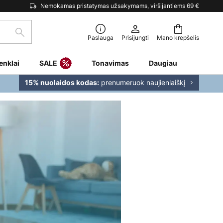
Nemokamas pristatymas užsakymams, viršijantiems 69 €
Paieška
Paslauga
Prisijungti
Mano krepšelis
enklai
SALE
Tonavimas
Daugiau
prenumeruok naujienlaiškį
15% nuolaidos kodas: