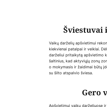
Šviestuvai 
Vaikų darželių apšvietimui reko
kiekvienai patalpai ir veiklai. D
darželiui pritaikytą apšvietimo 
šaltinius, kad aktyviųjų zonų z
o mokymasis ir žaidimai būtų įd
su šilto atspalvio šviesa.
Gero v
Apšvietimui vaikų darželiuose ir