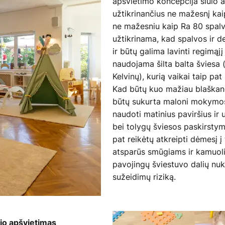
apšvietimo koncepcija siūlo 
užtikrinančius ne mažesnį kai
ne mažesniu kaip Ra 80 spalv
užtikrinama, kad spalvos ir de
ir būtų galima lavinti regimąj
naudojama šilta balta šviesa
Kelvinų), kurią vaikai taip pat
Kad būtų kuo mažiau blaškanči
būtų sukurta maloni mokymosi
naudoti matinius paviršius ir u
bei tolygų šviesos paskirsty
pat reikėtų atkreipti dėmesį į 
atsparūs smūgiams ir kamuol
pavojingų šviestuvo dalių nuk
sužeidimų riziką.
io apšvietimas