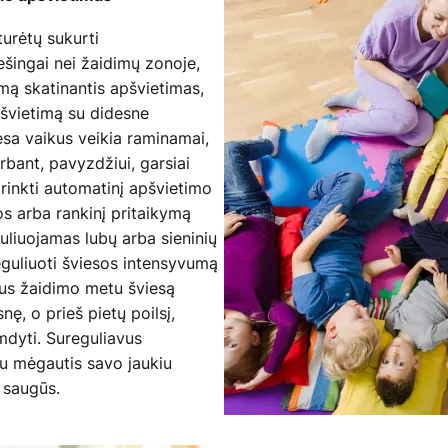
urėtų sukurti
ešingai nei žaidimų zonoje,
umą skatinantis apšvietimas,
pšvietimą su didesne
esa vaikus veikia raminamai,
rbant, pavyzdžiui, garsiai
inkti automatinį apšvietimo
os arba rankinį pritaikymą
uliuojamas lubų arba sieninių
eguliuoti šviesos intensyvumą
aus žaidimo metu šviesą
nę, o prieš pietų poilsį,
mdyti. Sureguliavus
iau mėgautis savo jaukiu
i saugūs.