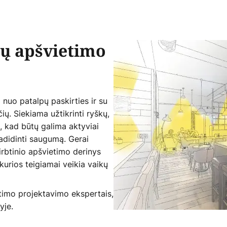
sų apšvietimo
 nuo patalpų paskirties ir su
ių. Siekiama užtikrinti ryškų,
, kad būtų galima aktyviai
 padidinti saugumą. Gerai
irbtinio apšvietimo derinys
 kurios teigiamai veikia vaikų
etimo projektavimo ekspertais,
yje.