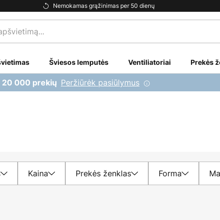
Nemokamas grąžinimas per 50 dienų
vietimas
Šviesos lemputės
Ventiliatoriai
Prekės ž
Peržiūrėk pasiūlymus
i 20 000 prekių
s
Kaina
Prekės ženklas
Forma
Ma