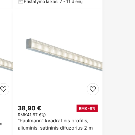
Pristatymo laikas: 7 - 11 dienų
38,90 €
RMK -6%
RMK
41,67 €
"Paulmann" kvadratinis profilis,
 m
aliuminis, satininis difuzorius 2 m