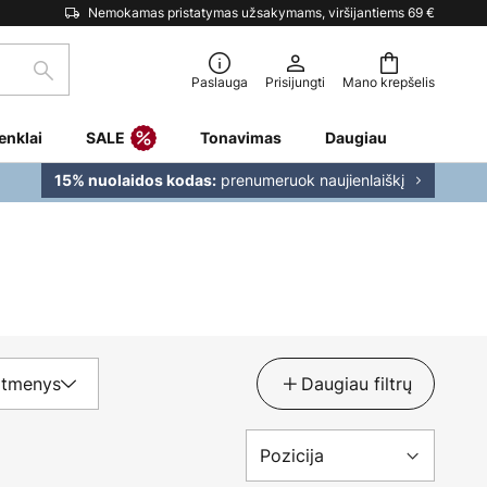
Nemokamas pristatymas užsakymams, viršijantiems 69 €
Paieška
Paslauga
Prisijungti
Mano krepšelis
enklai
SALE
Tonavimas
Daugiau
prenumeruok naujienlaiškį
15% nuolaidos kodas:
tmenys
Daugiau filtrų