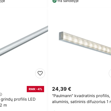
yje
Yra sandėlyje
24,39 €
RMK -4%
"Paulmann" kvadratinis profilis,
grindų profilis LED
aliuminis, satininis difuzorius 1
 2 m