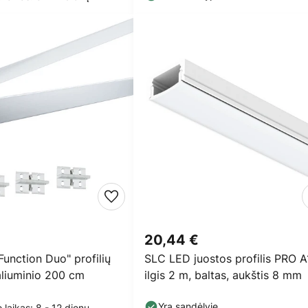
20,44 €
unction Duo" profilių
SLC LED juostos profilis PRO A
 aliuminio 200 cm
ilgis 2 m, baltas, aukštis 8 mm
Yra sandėlyje
 laikas: 8 - 12 dienų