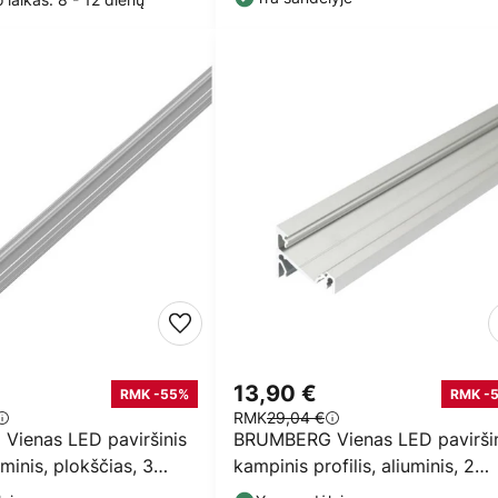
13,90 €
RMK -55%
RMK -
RMK
29,04 €
ienas LED paviršinis
BRUMBERG Vienas LED paviršin
iuminis, plokščias, 3
kampinis profilis, aliuminis, 2
metrai