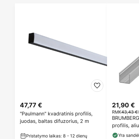
47,77 €
21,90 €
RMK
43,43 €
"Paulmann" kvadratinis profilis,
BRUMBERG V
juodas, baltas difuzorius, 2 m
profilis, al
Yra sandėl
Pristatymo laikas: 8 - 12 dienų