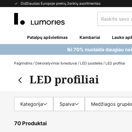
Skip
Didžiausias Europoje prekių ženklų asortimentas
to
Raskite
Content
savo
apšvietimą...
Patalpų apšvietimas
Kambariai
Lauko apš
Iki 70% nuolaida daugiau ne
Pagrindinis
Dekoratyviniai šviestuvai
LED juostelės
LED profiliai
LED profiliai
Kategorija
Spalva
Medžiagos grupė
70 Produktai