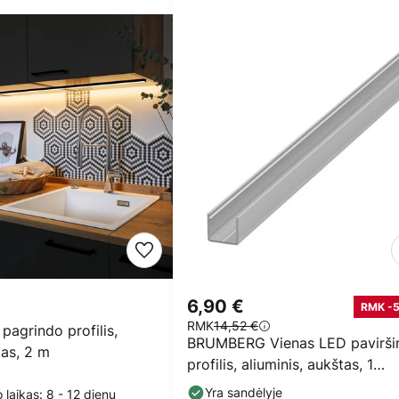
6,90 €
RMK -
RMK
14,52 €
pagrindo profilis,
BRUMBERG Vienas LED paviršin
tas, 2 m
profilis, aliuminis, aukštas, 1
metras
Yra sandėlyje
 laikas: 8 - 12 dienų