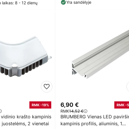
Yra sandėlyje
 laikas: 8 - 12 dienų
6,90 €
RMK -19%
RMK -
RMK
14,52 €
vidinio krašto kampinis
BRUMBERG Vienas LED paviršin
D juostelėms, 2 vienetai
kampinis profilis, aliuminis, 1