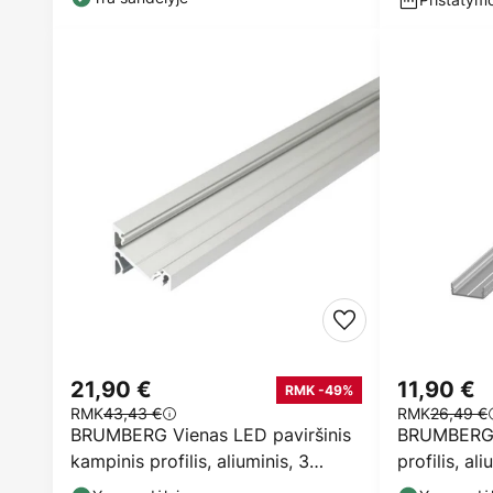
21,90 €
11,90 €
RMK -49%
RMK
43,43 €
RMK
26,49 €
BRUMBERG Vienas LED paviršinis
BRUMBERG V
kampinis profilis, aliuminis, 3
profilis, al
metrai
metrai