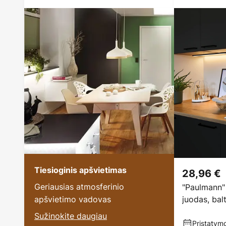
Tiesioginis apšvietimas
28,96 €
Geriausias atmosferinio
"Paulmann" 
apšvietimo vadovas
juodas, bal
Sužinokite daugiau
Pristatymo