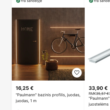
Yra sandėlyje
Yra sandėl
16,25 €
33,90 €
RMK
35,57 €
"Paulmann" bazinis profilis, juodas,
"Paulmann" 
juodas, 1 m
juostelėms