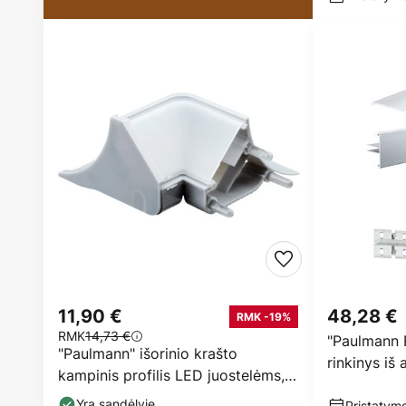
11,90 €
48,28 €
RMK -19%
RMK
14,73 €
"Paulmann F
"Paulmann" išorinio krašto
rinkinys iš
kampinis profilis LED juostelėms, 2
vienetai
Yra sandėlyje
Pristatymo