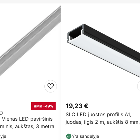
19,23 €
RMK -49%
SLC LED juostos profilis A1,
ienas LED paviršinis
juodas, ilgis 2 m, aukštis 8 mm,
iuminis, aukštas, 3 metrai
konstrukcija
yje
Yra sandėlyje