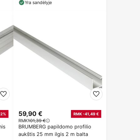
Yra sandėlyje
59,90 €
52%
RMK -41,49 €
RMK
101,39 €
is
BRUMBERG papildomo profilio
aukštis 25 mm ilgis 2 m balta