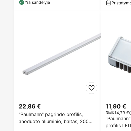
Yra sandėlyje
Pristatymo
22,86 €
11,90 €
RMK
14,73 €
"Paulmann" pagrindo profilis,
"Paulmann" 
anoduoto aliuminio, baltas, 200
profilis LE
cm