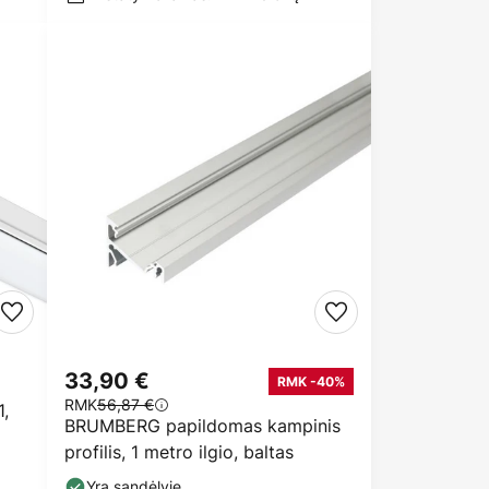
33,90 €
RMK -40%
RMK
56,87 €
1,
BRUMBERG papildomas kampinis
profilis, 1 metro ilgio, baltas
Yra sandėlyje