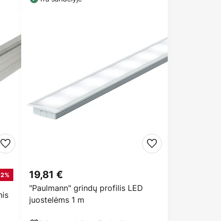
19,81 €
52%
"Paulmann" grindų profilis LED
is
juostelėms 1 m