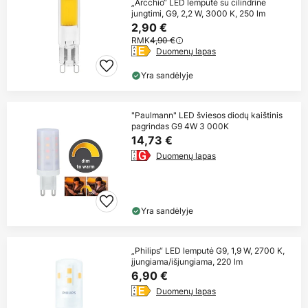
„Arcchio“ LED lemputė su cilindrine
jungtimi, G9, 2,2 W, 3000 K, 250 lm
2,90 €
RMK
4,90 €
Duomenų lapas
Yra sandėlyje
"Paulmann" LED šviesos diodų kaištinis
pagrindas G9 4W 3 000K
14,73 €
Duomenų lapas
Yra sandėlyje
„Philips“ LED lemputė G9, 1,9 W, 2700 K,
įjungiama/išjungiama, 220 lm
6,90 €
Duomenų lapas