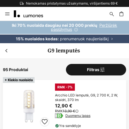
Nemokamas pristatymas užsakymams, viršijantiems 69 €
Skip
to
Content
ška
Peržiūrėk
Iki 70% nuolaida daugiau nei 20 000 prekių
pasiūlymus
prenumeruok naujienlaiškį
15% nuolaidos kodas:
G9 lemputės
95 Produktai
Filtras
+ Kiekio nuolaida
RMK -7%
Arcchio LED lemputė, G9, 2 700 K, 2 W,
skaidri, 370 lm
12,90 €
RMK
13,90 €
Duomenų lapas
Yra sandėlyje