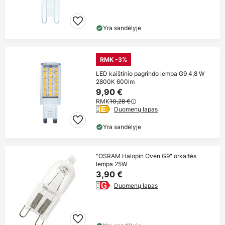
Yra sandėlyje
RMK -3%
LED kaištinio pagrindo lempa G9 4,8 W
2800K 600lm
9,90 €
RMK
10,28 €
Duomenų lapas
Yra sandėlyje
"OSRAM Halopin Oven G9" orkaitės
lempa 25W
3,90 €
Duomenų lapas