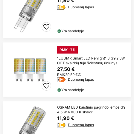
11,90 €
Duomenų lapas
Yra sandėlyje
RMK -7%
"LUUMR Smart LED Penlight" 3 G9 2,5W
CCT skaidrių tuja šviestuvų rinkinys
27,50 €
RMK
29,59 €
Duomenų lapas
Yra sandėlyje
OSRAM LED kaištinio pagrindo lempa G9
4,5 W 4 000 K skaidri
11,90 €
Duomenų lapas