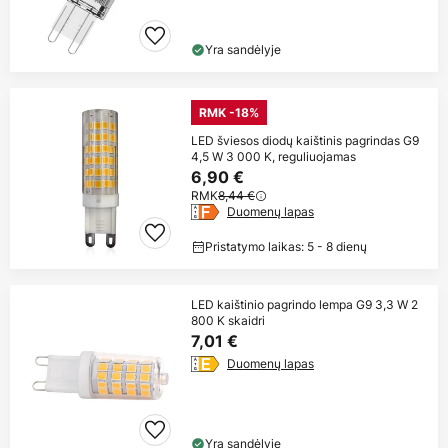
Yra sandėlyje
RMK -18%
LED šviesos diodų kaištinis pagrindas G9
4,5 W 3 000 K, reguliuojamas
6,90 €
RMK
8,44 €
Duomenų lapas
Pristatymo laikas: 5 - 8 dienų
LED kaištinio pagrindo lempa G9 3,3 W 2
800 K skaidri
7,01 €
Duomenų lapas
Yra sandėlyje