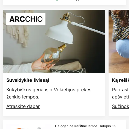
Suvaldykite šviesą!
Ką reiš
Kokybiškos geriausio Vokietijos prekės
Paprast
ženklo lempos.
apšviet
Atraskite dabar
Sužinok
Halogeninė kaištinė lempa Halopin G9