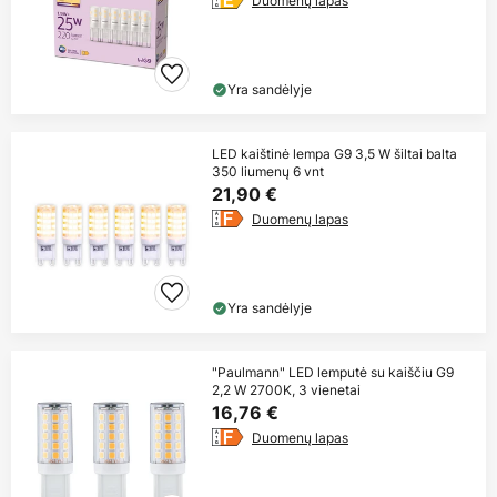
Duomenų lapas
Yra sandėlyje
LED kaištinė lempa G9 3,5 W šiltai balta
350 liumenų 6 vnt
21,90 €
Duomenų lapas
Yra sandėlyje
"Paulmann" LED lemputė su kaiščiu G9
2,2 W 2700K, 3 vienetai
16,76 €
Duomenų lapas