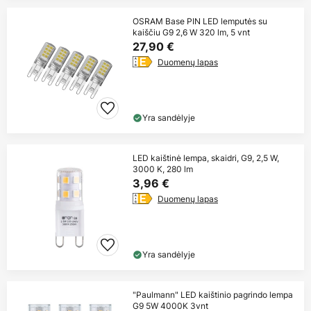
OSRAM Base PIN LED lemputės su
kaiščiu G9 2,6 W 320 lm, 5 vnt
27,90 €
Duomenų lapas
Yra sandėlyje
LED kaištinė lempa, skaidri, G9, 2,5 W,
3000 K, 280 lm
3,96 €
Duomenų lapas
Yra sandėlyje
"Paulmann" LED kaištinio pagrindo lempa
G9 5W 4000K 3vnt