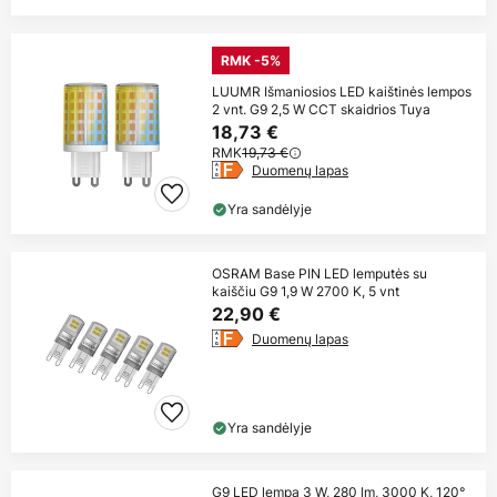
RMK -5%
LUUMR Išmaniosios LED kaištinės lempos
2 vnt. G9 2,5 W CCT skaidrios Tuya
18,73 €
RMK
19,73 €
Duomenų lapas
Yra sandėlyje
OSRAM Base PIN LED lemputės su
kaiščiu G9 1,9 W 2700 K, 5 vnt
22,90 €
Duomenų lapas
Yra sandėlyje
G9 LED lempa 3 W, 280 lm, 3000 K, 120°