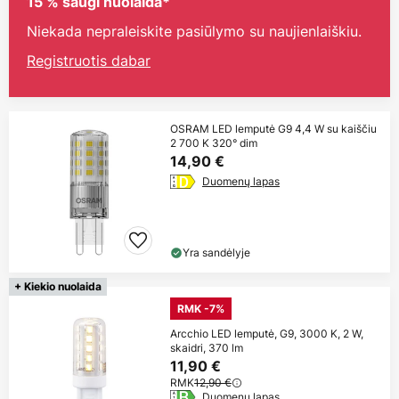
15 % saugi nuolaida*
Niekada nepraleiskite pasiūlymo su naujienlaiškiu.
Registruotis dabar
OSRAM LED lemputė G9 4,4 W su kaiščiu
2 700 K 320° dim
14,90 €
Duomenų lapas
Yra sandėlyje
+ Kiekio nuolaida
RMK -7%
Arcchio LED lemputė, G9, 3000 K, 2 W,
skaidri, 370 lm
11,90 €
RMK
12,90 €
Duomenų lapas