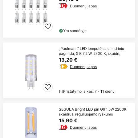
Duomenų lapas
Yra sandėlyje
„Paulmann“ LED lemputė su cilindriniu
pagrindu, G9, 7,2 W, 2700 K, skaidri,
13,20 €
Duomenų lapas
Pristatymo laikas: 7 - 11 dienų
SEGULA Bright LED pin G9 1,5W 2200K
skaidrus, reguliuojamo ryškumo
15,90 €
Duomenų lapas