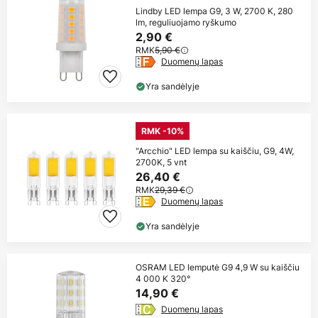
Lindby LED lempa G9, 3 W, 2700 K, 280
lm, reguliuojamo ryškumo
2,90 €
RMK
5,90 €
Duomenų lapas
Yra sandėlyje
RMK -10%
"Arcchio" LED lempa su kaiščiu, G9, 4W,
2700K, 5 vnt
26,40 €
RMK
29,39 €
Duomenų lapas
Yra sandėlyje
OSRAM LED lemputė G9 4,9 W su kaiščiu
4 000 K 320°
14,90 €
Duomenų lapas