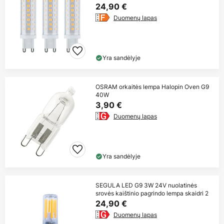
24,90 €
Duomenų lapas
Yra sandėlyje
OSRAM orkaitės lempa Halopin Oven G9
40W
3,90 €
Duomenų lapas
Yra sandėlyje
SEGULA LED G9 3W 24V nuolatinės
srovės kaištinio pagrindo lempa skaidri 2
24,90 €
Duomenų lapas