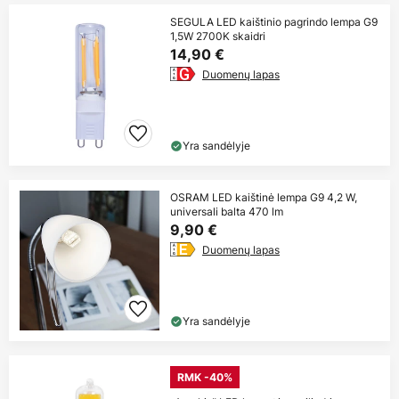
SEGULA LED kaištinio pagrindo lempa G9
1,5W 2700K skaidri
14,90 €
Duomenų lapas
Yra sandėlyje
OSRAM LED kaištinė lempa G9 4,2 W,
universali balta 470 lm
9,90 €
Duomenų lapas
Yra sandėlyje
RMK -40%