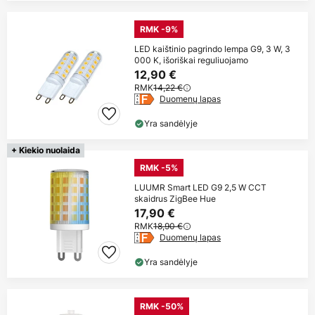
RMK -9%
LED kaištinio pagrindo lempa G9, 3 W, 3
000 K, išoriškai reguliuojamo
12,90 €
RMK
14,22 €
Duomenų lapas
Yra sandėlyje
+ Kiekio nuolaida
RMK -5%
LUUMR Smart LED G9 2,5 W CCT
skaidrus ZigBee Hue
17,90 €
RMK
18,90 €
Duomenų lapas
Yra sandėlyje
RMK -50%