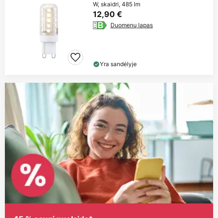
W, skaidri, 485 lm
12,90 €
Duomenų lapas
Yra sandėlyje