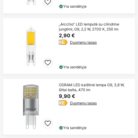
Yra sandėlyje
„Arcchio“ LED lemputė su cilindrine
jungtimi, G9, 2,2 W, 2700 K, 250 lm
2,90 €
Duomenų lapas
Yra sandėlyje
OSRAM LED kaištinė lempa G9, 3,8 W,
šiltai balta, 470 lm
9,90 €
Duomenų lapas
Yra sandėlyje