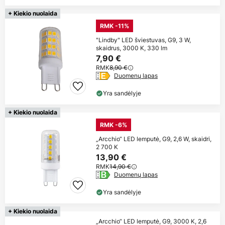
+ Kiekio nuolaida
RMK -11%
"Lindby" LED šviestuvas, G9, 3 W,
skaidrus, 3000 K, 330 lm
7,90 €
RMK
8,90 €
Duomenų lapas
Yra sandėlyje
+ Kiekio nuolaida
RMK -6%
„Arcchio“ LED lemputė, G9, 2,6 W, skaidri,
2 700 K
13,90 €
RMK
14,90 €
Duomenų lapas
Yra sandėlyje
+ Kiekio nuolaida
„Arcchio“ LED lemputė, G9, 3000 K, 2,6