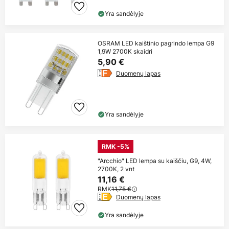
Yra sandėlyje
OSRAM LED kaištinio pagrindo lempa G9
1,9W 2700K skaidri
5,90 €
Duomenų lapas
Yra sandėlyje
RMK -5%
"Arcchio" LED lempa su kaiščiu, G9, 4W,
2700K, 2 vnt
11,16 €
RMK
11,75 €
Duomenų lapas
Yra sandėlyje