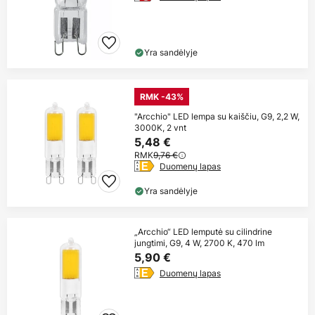
Yra sandėlyje
RMK -43%
"Arcchio" LED lempa su kaiščiu, G9, 2,2 W,
3000K, 2 vnt
5,48 €
RMK
9,76 €
Duomenų lapas
Yra sandėlyje
„Arcchio“ LED lemputė su cilindrine
jungtimi, G9, 4 W, 2700 K, 470 lm
5,90 €
Duomenų lapas