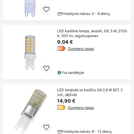
Pristatymo laikas: 5 - 8 dienų
LED kaištinė lempa, skaidri, G9, 5 W, 2700
K, 500 lm, reguliuojamas
9,04 €
Duomenų lapas
Yra sandėlyje
LED lemputė su kaiščiu G9 2,6 W 827, 2
vnt., dėžutė
14,90 €
Duomenų lapas
Pristatymo laikas: 8 - 12 dienų