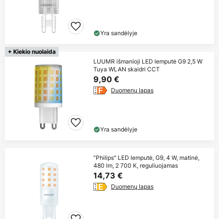
Yra sandėlyje
+ Kiekio nuolaida
LUUMR išmanioji LED lemputė G9 2,5 W
Tuya WLAN skaidri CCT
9,90 €
Duomenų lapas
Yra sandėlyje
"Philips" LED lemputė, G9, 4 W, matinė,
480 lm, 2 700 K, reguliuojamas
14,73 €
Duomenų lapas