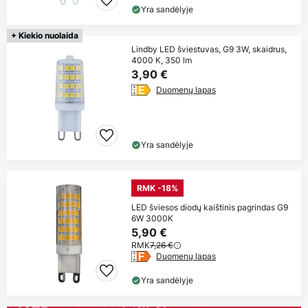
Yra sandėlyje
+ Kiekio nuolaida
Lindby LED šviestuvas, G9 3W, skaidrus,
4000 K, 350 lm
3,90 €
Duomenų lapas
Yra sandėlyje
RMK -18%
LED šviesos diodų kaištinis pagrindas G9
6W 3000K
5,90 €
RMK
7,26 €
Duomenų lapas
Yra sandėlyje