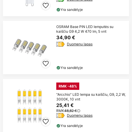
Yra sandėlyje
OSRAM Base PIN LED lemputės su
kaiščiu G9 4,2 W 470 lm, 5 vnt
34,90 €
Duomenų lapas
Yra sandėlyje
RMK -48%
"Arcchio" LED lempa su kaiščiu, G9, 2,2 W,
3000K, 10 vnt
25,41 €
RMK
48,82 €
Duomenų lapas
Yra sandėlyje