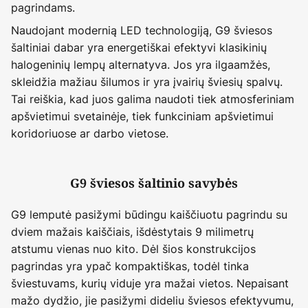
pagrindams.
Naudojant modernią LED technologiją, G9 šviesos
šaltiniai dabar yra energetiškai efektyvi klasikinių
halogeninių lempų alternatyva. Jos yra ilgaamžės,
skleidžia mažiau šilumos ir yra įvairių šviesių spalvų.
Tai reiškia, kad juos galima naudoti tiek atmosferiniam
apšvietimui svetainėje, tiek funkciniam apšvietimui
koridoriuose ar darbo vietose.
G9 šviesos šaltinio savybės
G9 lemputė pasižymi būdingu kaiščiuotu pagrindu su
dviem mažais kaiščiais, išdėstytais 9 milimetrų
atstumu vienas nuo kito. Dėl šios konstrukcijos
pagrindas yra ypač kompaktiškas, todėl tinka
šviestuvams, kurių viduje yra mažai vietos. Nepaisant
mažo dydžio, jie pasižymi dideliu šviesos efektyvumu,