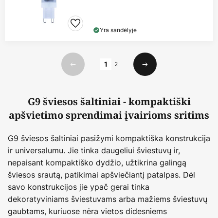
Yra sandėlyje
Puslapis
1
2
Ankstesnis
Kitas
G9 šviesos šaltiniai - kompaktiški
apšvietimo sprendimai įvairioms sritims
G9 šviesos šaltiniai pasižymi kompaktiška konstrukcija
ir universalumu. Jie tinka daugeliui šviestuvų ir,
nepaisant kompaktiško dydžio, užtikrina galingą
šviesos srautą, patikimai apšviečiantį patalpas. Dėl
savo konstrukcijos jie ypač gerai tinka
dekoratyviniams šviestuvams arba mažiems šviestuvų
gaubtams, kuriuose nėra vietos didesniems