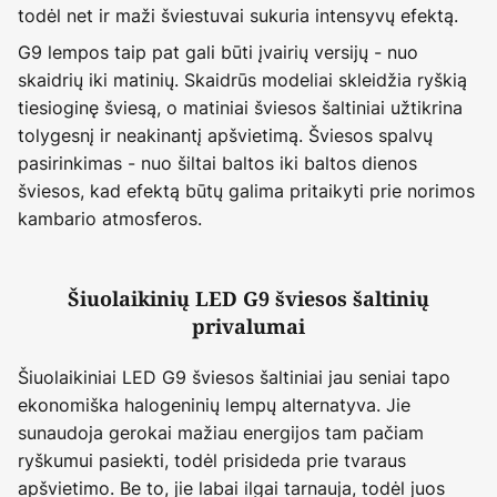
todėl net ir maži šviestuvai sukuria intensyvų efektą.
G9 lempos taip pat gali būti įvairių versijų - nuo
skaidrių iki matinių. Skaidrūs modeliai skleidžia ryškią
tiesioginę šviesą, o matiniai šviesos šaltiniai užtikrina
tolygesnį ir neakinantį apšvietimą. Šviesos spalvų
pasirinkimas - nuo šiltai baltos iki baltos dienos
šviesos, kad efektą būtų galima pritaikyti prie norimos
kambario atmosferos.
Šiuolaikinių LED G9 šviesos šaltinių
privalumai
Šiuolaikiniai LED G9 šviesos šaltiniai jau seniai tapo
ekonomiška halogeninių lempų alternatyva. Jie
sunaudoja gerokai mažiau energijos tam pačiam
ryškumui pasiekti, todėl prisideda prie tvaraus
apšvietimo. Be to, jie labai ilgai tarnauja, todėl juos