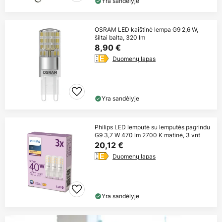
Yra sandėlyje
OSRAM LED kaištinė lempa G9 2,6 W,
šiltai balta, 320 lm
8,90 €
Duomenų lapas
Yra sandėlyje
Philips LED lemputė su lemputės pagrindu
G9 3,7 W 470 lm 2700 K matinė, 3 vnt
20,12 €
Duomenų lapas
Yra sandėlyje