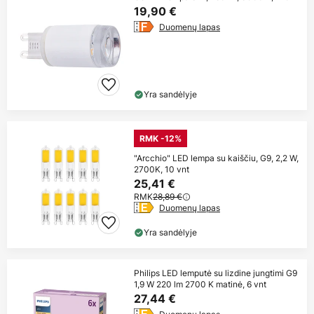
19,90 €
Duomenų lapas
Yra sandėlyje
RMK -12%
"Arcchio" LED lempa su kaiščiu, G9, 2,2 W,
2700K, 10 vnt
25,41 €
RMK
28,89 €
Duomenų lapas
Yra sandėlyje
Philips LED lemputė su lizdine jungtimi G9
1,9 W 220 lm 2700 K matinė, 6 vnt
27,44 €