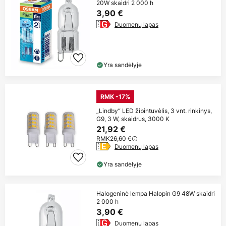
20W skaidri 2 000 h
3,90 €
Duomenų lapas
Yra sandėlyje
RMK -17%
„Lindby“ LED žibintuvėlis, 3 vnt. rinkinys,
G9, 3 W, skaidrus, 3000 K
21,92 €
RMK
26,60 €
Duomenų lapas
Yra sandėlyje
Halogeninė lempa Halopin G9 48W skaidri
2 000 h
3,90 €
Duomenų lapas