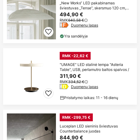
„New Works“ LED pakabinamas
šviestuvas „Tense“, skersmuo 120 cm,
baltas
494,90 €
RMK
640,58 €
Duomenų lapas
Yra sandėlyje
RMK -22,62 €
"UMAGE" LED stalinė lempa "Asteria
Table", USB, perlamutro baltos spalvos /
311,90 €
RMK
334,52 €
Duomenų lapas
Pristatymo laikas: 11 - 16 dienų
RMK -299,75 €
Luceplan LED sieninis šviestuvas
Counterbalance juodas
844,90 €