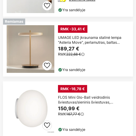
Yra sandėlyje
Remiamas
RMK -33,41 €
UMAGE LED įkraunama stalinė lempa
"Asteria Move", perlamutras, baltas
žalvaris
189,27 €
RMK
222,68 €
Yra sandėlyje
RMK -16,78 €
FLOS Mini Glo-Ball veidrodinis
šviestuvas/sieninis šviestuvas,
baltas/opalinis
150,99 €
RMK
167,77 €
Yra sandėlyje