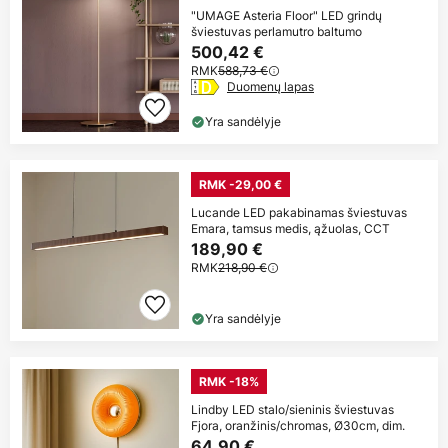
"UMAGE Asteria Floor" LED grindų
šviestuvas perlamutro baltumo
500,42 €
RMK
588,73 €
Duomenų lapas
Yra sandėlyje
RMK -29,00 €
Lucande LED pakabinamas šviestuvas
Emara, tamsus medis, ąžuolas, CCT
189,90 €
RMK
218,90 €
Yra sandėlyje
RMK -18%
Lindby LED stalo/sieninis šviestuvas
Fjora, oranžinis/chromas, Ø30cm, dim.
64,90 €