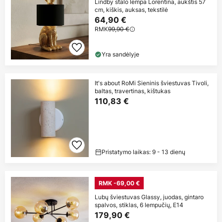
Lindby stalo lempa Lorentina, aukštis 57
cm, kiškis, auksas, tekstilė
64,90 €
RMK
99,90 €
Yra sandėlyje
It's about RoMi Sieninis šviestuvas Tivoli,
baltas, travertinas, kištukas
110,83 €
Pristatymo laikas: 9 - 13 dienų
RMK -69,00 €
Lubų šviestuvas Glassy, juodas, gintaro
spalvos, stiklas, 6 lempučių, E14
179,90 €