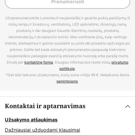
Prenumeruoti
Užsiprenumeruokite Lumories.lt naujienlaiškį ir gaukite puikių pasiūlymų iš
mūsų lempų ir šviestuvų, ventiliatorių, LED apšvietimo, išmaniųjų namų
produktų ir dar daugiau! Gausite išskirtinių nuolaidų, produktų
rekomendacijų ir įkvepiančio turinio. Mes vertiname jūsų, kaip vertingo
kliento, atsiliepimus ir galime susisiekti su jumis dėl produkto apžvalgos po
pirkimo. Galite bet kada atsisakyti prenumeratos paspaudę kiekvieno
naujienlaiškio pabaigoje esančią atsisakymo nuorodą arba parašę mums
žinutę per
kontaktinę formą
. Daugiau informacijos rasite mūsų
privatumo
politikoje
.
*Gali būti taikoma užsakymams, kurių suma viršija 99 €. Netaikoma šiems
gamintojams
.
Kontaktai ir aptarnavimas
Užsakymo atšaukimas
Dažniausiai užduodami klausimai