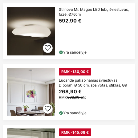
Stilnovo Mr. Magoo LED lubų šviestuvas,
fazė, Ø76cm
592,90 €
Yra sandėlyje
RMK -130,00 €
Lucande pakabinamas šviestuvas
Diborah, Ø 50 cm, spalvotas, stiklas, G9
268,90 €
RMK
398,90 €
Yra sandėlyje
RMK -145,68 €