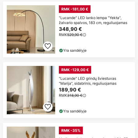
RMK -181,00 €
"Lucande" LED lanko lempa "Yekta",
žalvario spalvos, 183 cm, reguliuojamas
348,90 €
RMK
529,90 €
Yra sandėlyje
RMK -129,00 €
"Lucande" LED grindų šviestuvas
"Marija", sidabrinis, reguliuojamas
189,90 €
RMK
318,90 €
Yra sandėlyje
RMK -35%