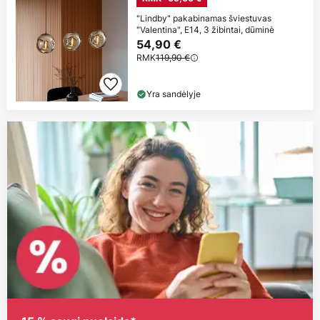
"Lindby" pakabinamas šviestuvas
"Valentina", E14, 3 žibintai, dūminė
54,90 €
RMK
119,90 €
Yra sandėlyje