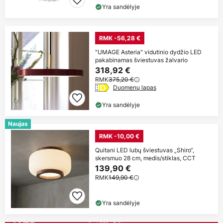
Yra sandėlyje
RMK -56,28 €
"UMAGE Asteria" vidutinio dydžio LED
pakabinamas šviestuvas žalvario
318,92 €
RMK
375,20 €
Duomenų lapas
Yra sandėlyje
Naujas
RMK -10,00 €
Quitani LED lubų šviestuvas „Shiro“,
skersmuo 28 cm, medis/stiklas, CCT
139,90 €
RMK
149,90 €
Yra sandėlyje