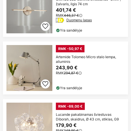
žalvaris, ilgis 74 cm
401,74 €
RMK
446,37 €
Duomenų lapas
Yra sandėlyje
RMK -50,97 €
Artemide Tolomeo Micro stalo lempa,
aliuminis
243,90 €
RMK
294,87 €
Yra sandėlyje
RMK -69,00 €
Lucande pakabinamas šviestuvas
Diborah, skaidrus, Ø 43 cm, stiklas, G9
179,90 €
RMK
248,90 €