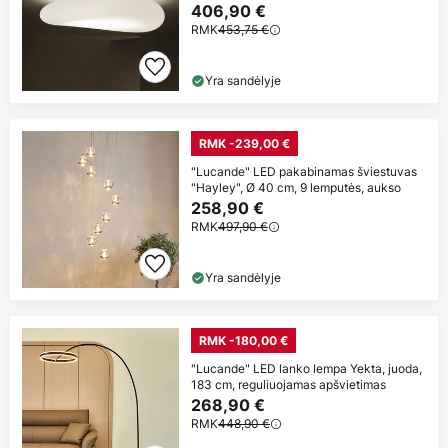
406,90 €
RMK
453,75 €
Yra sandėlyje
RMK -239,00 €
"Lucande" LED pakabinamas šviestuvas
"Hayley", Ø 40 cm, 9 lemputės, aukso
258,90 €
RMK
497,90 €
Yra sandėlyje
RMK -180,00 €
"Lucande" LED lanko lempa Yekta, juoda,
183 cm, reguliuojamas apšvietimas
268,90 €
RMK
448,90 €