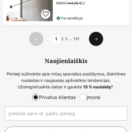
RMK
1 144,65 €
Yra sandėlyje
Puslapis
1
2
3
...
157
Ankstesnis
Kitas
Naujienlaiškis
Pirmieji sužinokite apie mūsų specialius pasiūlymus, išskirtines
nuolaidas ir naujausias apšvietimo tendencijas.
Užsiregistruokite dabar ir gaukite
.
15 % nuolaidą*
Privatus klientas
Įmonė