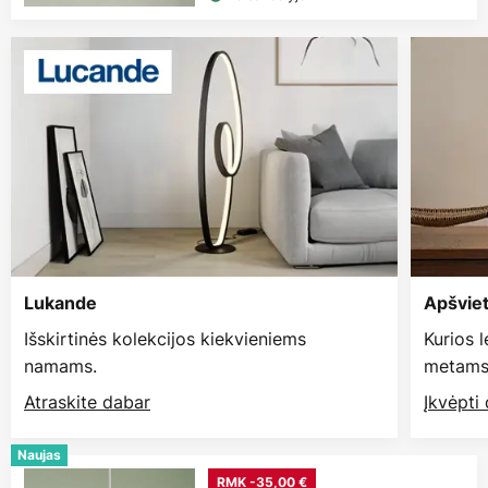
Lukande
Apšvie
Išskirtinės kolekcijos kiekvieniems
Kurios 
namams.
metams
Atraskite dabar
Įkvėpti
Naujas
RMK -35,00 €