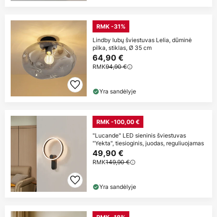
RMK -31%
Lindby lubų šviestuvas Lelia, dūminė
pilka, stiklas, Ø 35 cm
64,90 €
RMK
94,90 €
Yra sandėlyje
RMK -100,00 €
"Lucande" LED sieninis šviestuvas
"Yekta", tiesioginis, juodas, reguliuojamas
49,90 €
RMK
149,90 €
Yra sandėlyje