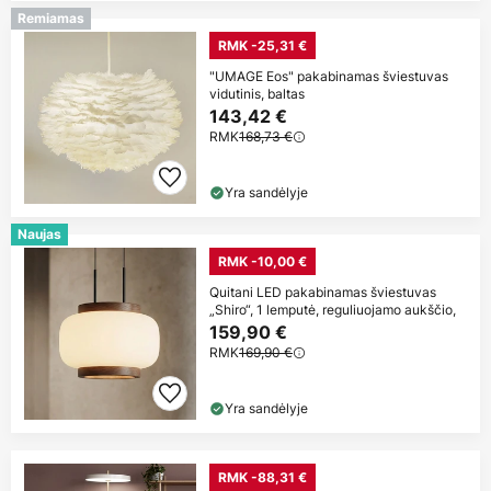
Remiamas
RMK -25,31 €
"UMAGE Eos" pakabinamas šviestuvas
vidutinis, baltas
143,42 €
RMK
168,73 €
Yra sandėlyje
Naujas
RMK -10,00 €
Quitani LED pakabinamas šviestuvas
„Shiro“, 1 lemputė, reguliuojamo aukščio,
159,90 €
RMK
169,90 €
Yra sandėlyje
RMK -88,31 €