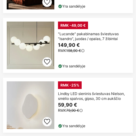
Yra sandėlyje
RMK -49,00 €
"Lucande" pakabinamas šviestuvas
"Isandro", juodas / opalas, 7 žibintai
149,90 €
RMK
198,90 €
Yra sandėlyje
RMK -25%
Lindby LED sieninis šviestuvas Nielson,
smėlio spalvos, gipso, 30 cm aukščio
59,90 €
RMK
79,90 €
Yra sandėlyje