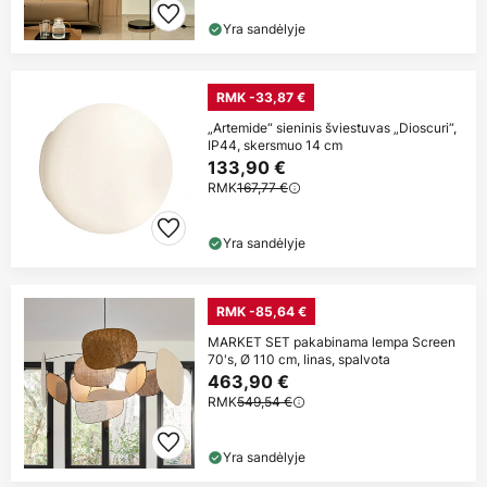
Yra sandėlyje
RMK -33,87 €
„Artemide“ sieninis šviestuvas „Dioscuri“,
IP44, skersmuo 14 cm
133,90 €
RMK
167,77 €
Yra sandėlyje
RMK -85,64 €
MARKET SET pakabinama lempa Screen
70's, Ø 110 cm, linas, spalvota
463,90 €
RMK
549,54 €
Yra sandėlyje