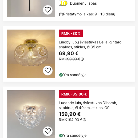
Duomenų lapas
Pristatymo laikas: 9 - 13 dienų
RMK -30%
Lindby lubų šviestuvas Lelia, gintaro
spalvos, stiklas, Ø 35 cm
69,90 €
RMK
99,90 €
Yra sandėlyje
RMK -35,00 €
Lucande lubų šviestuvas Diborah,
skaidrus, Ø 49 cm, stiklas, G9
159,90 €
RMK
194,90 €
Yra sandėlyje