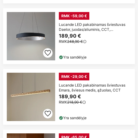
RMK -59,00 €
Lucande LED pakabinamas šviestuvas
Daelor, juodas/aliuminis, CCT,
reguliuojamas
189,90 €
RMK
248,90 €
Yra sandėlyje
RMK -29,00 €
Lucande LED pakabinamas šviestuvas
Emara, šviesus medis, ąžuolas, CCT
189,90 €
RMK
218,90 €
Yra sandėlyje
RMK -65,00 €