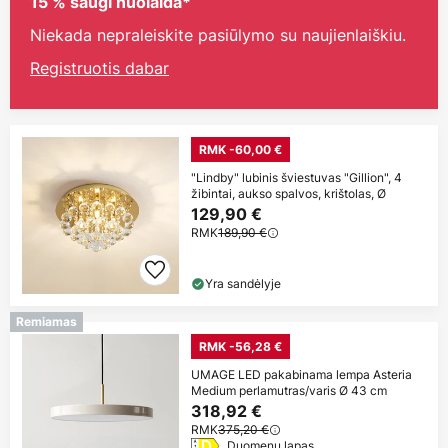
15 % saugi nuolaida*
Niekada nepraleiskite pasiūlymo su naujienlaiškiu.
Registruotis dabar
RMK -60,00 €
"Lindby" lubinis šviestuvas "Gillion", 4
žibintai, aukso spalvos, krištolas, Ø
129,90 €
RMK
189,90 €
Yra sandėlyje
Remiamas
RMK -56,28 €
UMAGE LED pakabinama lempa Asteria
Medium perlamutras/varis Ø 43 cm
318,92 €
RMK
375,20 €
Duomenų lapas