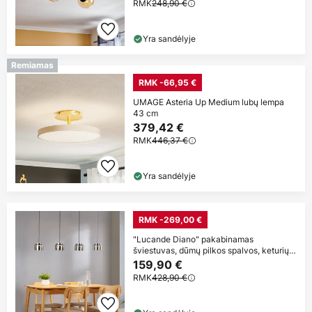
RMK
248,90 €
Yra sandėlyje
Remiamas
RMK -66,95 €
UMAGE Asteria Up Medium lubų lempa
43 cm
379,42 €
RMK
446,37 €
Yra sandėlyje
RMK -269,00 €
"Lucande Diano" pakabinamas
šviestuvas, dūmų pilkos spalvos, keturių
žibintų
159,90 €
RMK
428,90 €