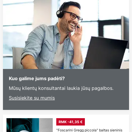
Kuo galime jums padėti?
Mūsų klientų konsultantai laukia jūsų pagalbos.
Susisiekite su mumis
RMK -41,35 €
"Foscarini Gregg piccola" baltas sieninis