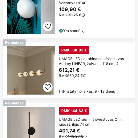
šviestuvas IP40
109,90 €
RMK
151,25 €
Yra sandėlyje
Remiamas
RMK -68,03 €
UMAGE LED pakabinamas šviestuvas
Audrey LINEAR, žalvaris, 118 cm, 4
lemputės.
612,21 €
RMK
680,24 €
Pristatymo laikas: 9 - 13 dienų
Remiamas
RMK -44,63 €
UMAGE LED sieninis šviestuvas Omni,
juodas, ilgis 74 cm
401,74 €
RMK
446,37 €