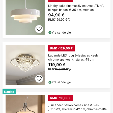
Lindby pakabinamas šviestuvas „Tivra“,
blizgus baltas, Ø 35 cm, metalas
94,90 €
RMK
129,90 €
Yra sandėlyje
RMK -129,00 €
Lucande LED lubų šviestuvas Keely,
chromo spalvos, kristalas, 45 cm
119,90 €
RMK
248,90 €
Yra sandėlyje
Naujas
RMK -20,00 €
„Lucande“ pakabinamas šviestuvas
„Christo“, skersmuo 42 cm, chromas/balta,