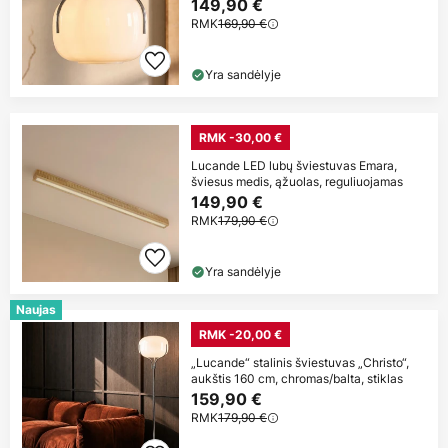
149,90 €
RMK
169,90 €
Yra sandėlyje
RMK -30,00 €
Lucande LED lubų šviestuvas Emara,
šviesus medis, ąžuolas, reguliuojamas
149,90 €
RMK
179,90 €
Yra sandėlyje
Naujas
RMK -20,00 €
„Lucande“ stalinis šviestuvas „Christo“,
aukštis 160 cm, chromas/balta, stiklas
159,90 €
RMK
179,90 €