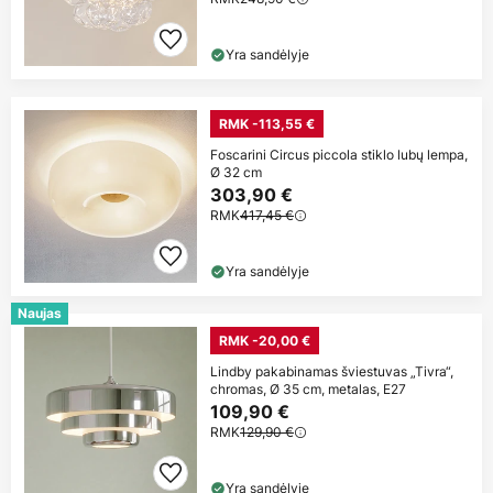
Yra sandėlyje
RMK -113,55 €
Foscarini Circus piccola stiklo lubų lempa,
Ø 32 cm
303,90 €
RMK
417,45 €
Yra sandėlyje
Naujas
RMK -20,00 €
Lindby pakabinamas šviestuvas „Tivra“,
chromas, Ø 35 cm, metalas, E27
109,90 €
RMK
129,90 €
Yra sandėlyje