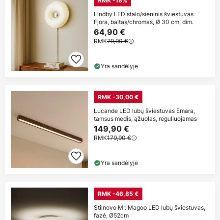
RMK -18%
Lindby LED stalo/sieninis šviestuvas
Fjora, baltas/chromas, Ø 30 cm, dim.
64,90 €
RMK
79,90 €
Yra sandėlyje
RMK -30,00 €
Lucande LED lubų šviestuvas Emara,
tamsus medis, ąžuolas, reguliuojamas
149,90 €
RMK
179,90 €
Yra sandėlyje
RMK -46,85 €
Stilnovo Mr. Magoo LED lubų šviestuvas,
fazė, Ø52cm