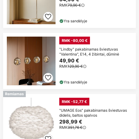
RMK
79,90 €
Yra sandėlyje
RMK -80,00 €
"Lindby" pakabinamas šviestuvas
"Valentina", E14, 4 žibintai, dūminė
49,90 €
RMK
129,90 €
Yra sandėlyje
Remiamas
RMK -52,77 €
"UMAGE Eos" pakabinamas šviestuvas
didelis, baltos spalvos
298,99 €
RMK
351,76 €