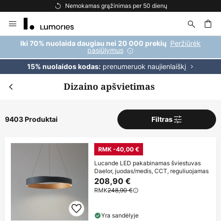
Nemokamas pristatymas užsakymams, viršijantiems 69 €
Skip
to
Content
ška
Peržiūrėk
Iki 70% nuolaida daugiau nei 20 000 prekių
pasiūlymus
prenumeruok naujienlaiškį
15% nuolaidos kodas:
Dizaino apšvietimas
9403 Produktai
Filtras
RMK -40,00 €
Lucande LED pakabinamas šviestuvas
Daelor, juodas/medis, CCT, reguliuojamas
208,90 €
RMK
248,90 €
Yra sandėlyje