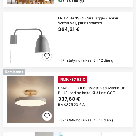
Yra sandėlyje
FRITZ HANSEN Caravaggio sieninis
šviestuvas, pilkos spalvos
364,21 €
Pristatymo laikas: 8 - 12 dienų
Remiamas
RMK -37,52 €
UMAGE LED lubų šviestuvas Asteria UP
PLUS, perlinė balta, Ø 31 cm CCT
337,68 €
RMK
375,20 €
Pristatymo laikas: 7 - 11 dienų