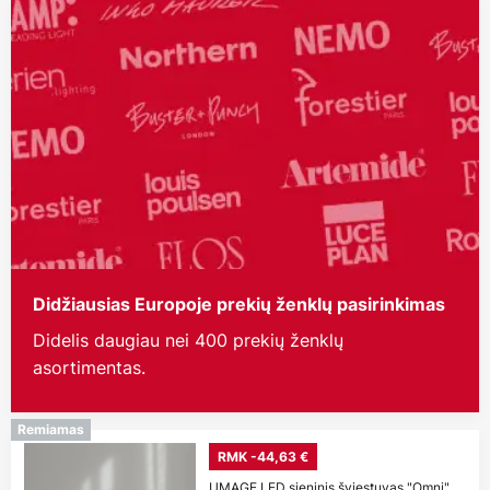
Didžiausias Europoje prekių ženklų pasirinkimas
Didelis daugiau nei 400 prekių ženklų
asortimentas.
Remiamas
RMK -44,63 €
UMAGE LED sieninis šviestuvas "Omni",