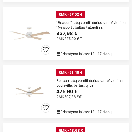
RMK -37,52 €
"Beacon" lubų ventiliatorius su apšvietimu
"Newport", baltas / ąžuolinis,
337,68 €
RMK
375,20 €
Pristatymo laikas: 12 - 17 dienų
RMK -31,48 €
Beacon lubų ventiliatorius su apšvietimu
Louisville, baltas, tylus
475,90 €
RMK
507,38 €
Pristatymo laikas: 12 - 17 dienų
RMK -43,63 €