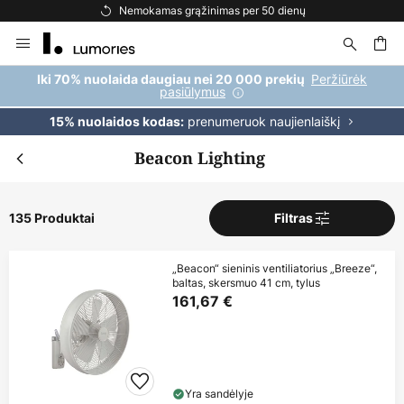
Nemokamas pristatymas užsakymams, viršijantiems 69 €
Skip
to
Content
ška
Peržiūrėk
Iki 70% nuolaida daugiau nei 20 000 prekių
pasiūlymus
prenumeruok naujienlaiškį
15% nuolaidos kodas:
Beacon Lighting
135 Produktai
Filtras
„Beacon“ sieninis ventiliatorius „Breeze“,
baltas, skersmuo 41 cm, tylus
161,67 €
Yra sandėlyje