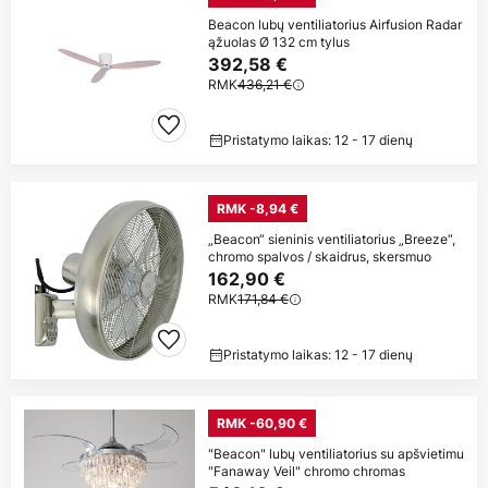
Beacon lubų ventiliatorius Airfusion Radar
ąžuolas Ø 132 cm tylus
392,58 €
RMK
436,21 €
Pristatymo laikas: 12 - 17 dienų
RMK -8,94 €
„Beacon“ sieninis ventiliatorius „Breeze“,
chromo spalvos / skaidrus, skersmuo
162,90 €
RMK
171,84 €
Pristatymo laikas: 12 - 17 dienų
RMK -60,90 €
"Beacon" lubų ventiliatorius su apšvietimu
"Fanaway Veil" chromo chromas