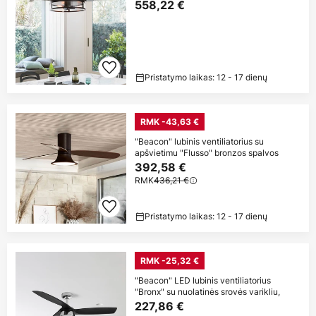
558,22 €
Pristatymo laikas: 12 - 17 dienų
RMK -43,63 €
"Beacon" lubinis ventiliatorius su
apšvietimu "Flusso" bronzos spalvos
392,58 €
RMK
436,21 €
Pristatymo laikas: 12 - 17 dienų
RMK -25,32 €
"Beacon" LED lubinis ventiliatorius
"Bronx" su nuolatinės srovės varikliu,
227,86 €