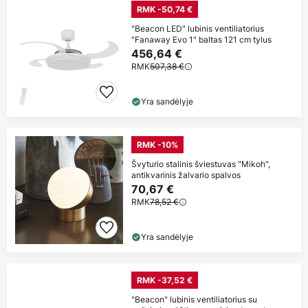
RMK -50,74 €
"Beacon LED" lubinis ventiliatorius
"Fanaway Evo 1" baltas 121 cm tylus
456,64 €
RMK
507,38 €
Yra sandėlyje
RMK -10%
Švyturio stalinis šviestuvas "Mikoh",
antikvarinis žalvario spalvos
70,67 €
RMK
78,52 €
Yra sandėlyje
RMK -37,52 €
"Beacon" lubinis ventiliatorius su