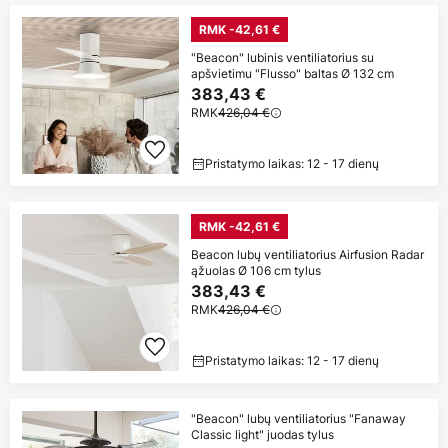
RMK -42,61 €
"Beacon" lubinis ventiliatorius su
apšvietimu "Flusso" baltas Ø 132 cm
383,43 €
RMK
426,04 €
Pristatymo laikas: 12 - 17 dienų
RMK -42,61 €
Beacon lubų ventiliatorius Airfusion Radar
ąžuolas Ø 106 cm tylus
383,43 €
RMK
426,04 €
Pristatymo laikas: 12 - 17 dienų
"Beacon" lubų ventiliatorius "Fanaway
Classic light" juodas tylus