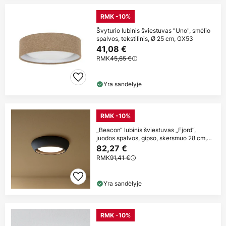
RMK -10%
Švyturio lubinis šviestuvas "Uno", smėlio
spalvos, tekstilinis, Ø 25 cm, GX53
41,08 €
RMK
45,65 €
Yra sandėlyje
RMK -10%
„Beacon“ lubinis šviestuvas „Fjord“,
juodos spalvos, gipso, skersmuo 28 cm,
GX53
82,27 €
RMK
91,41 €
Yra sandėlyje
RMK -10%