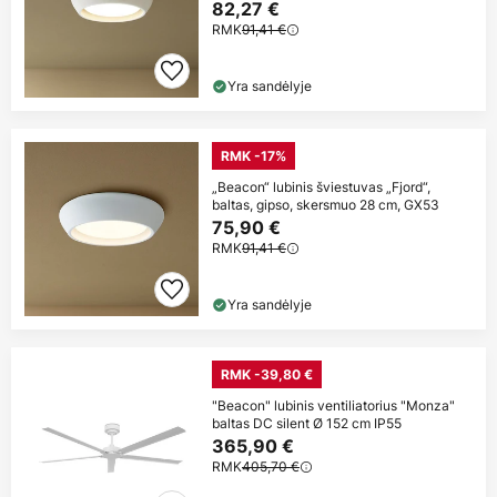
82,27 €
RMK
91,41 €
Yra sandėlyje
RMK -17%
„Beacon“ lubinis šviestuvas „Fjord“,
baltas, gipso, skersmuo 28 cm, GX53
75,90 €
RMK
91,41 €
Yra sandėlyje
RMK -39,80 €
"Beacon" lubinis ventiliatorius "Monza"
baltas DC silent Ø 152 cm IP55
365,90 €
RMK
405,70 €