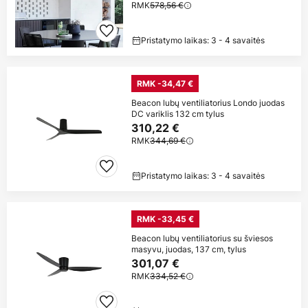
RMK
578,56 €
Pristatymo laikas: 3 - 4 savaitės
RMK -34,47 €
Beacon lubų ventiliatorius Londo juodas
DC variklis 132 cm tylus
310,22 €
RMK
344,69 €
Pristatymo laikas: 3 - 4 savaitės
RMK -33,45 €
Beacon lubų ventiliatorius su šviesos
masyvu, juodas, 137 cm, tylus
301,07 €
RMK
334,52 €