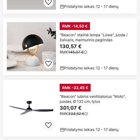
Pristatymo laikas: 12 - 17 dienų
RMK -14,50 €
"Beacon" stalinė lempa "Lowe", juoda /
žalvaris, marmurinis pagrindas
130,57 €
RMK
145,07 €
Pristatymo laikas: 12 - 17 dienų
RMK -33,45 €
"Beacon" lubinis ventiliatorius "Moto",
juodas, Ø 132 cm, tylus
301,07 €
RMK
334,52 €
Pristatymo laikas: 12 - 17 dienų