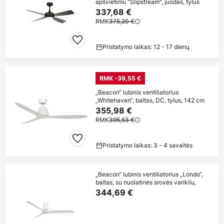
apšvietimu "Slipstream", juodas, tylus
337,68 €
RMK
375,20 €
Pristatymo laikas: 12 - 17 dienų
RMK -39,55 €
„Beacon“ lubinis ventiliatorius
„Whitehaven“, baltas, DC, tylus, 142 cm
355,98 €
RMK
395,53 €
Pristatymo laikas: 3 - 4 savaitės
„Beacon“ lubinis ventiliatorius „Londo“,
baltas, su nuolatinės srovės varikliu,
344,69 €