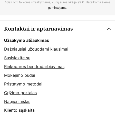
*Gali būti taikoma užsakymams, kurių suma viršija 99 €. Netaikoma šiems
gamintojams
.
Kontaktai ir aptarnavimas
Užsakymo atšaukimas
Dažniausiai užduodami klausimai
Susisiekite su
Rinkodaros bendradarbiavimas
Mokėjimo būdai
Pristatymo metodai
Grįžimo portalas
Naujienlaiškis
Kliento sąskaita