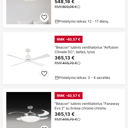
548,16 €
RMK
609,06 €
Pristatymo laikas: 12 - 17 dienų
RMK -40,57 €
"Beacon" lubinis ventiliatorius "Airfusion
Climate DC", baltas, tylus
365,13 €
RMK
405,70 €
Pristatymo laikas: 3 - 4 savaitės
RMK -40,57 €
"Beacon" lubinis ventiliatorius "Fanaway
Evo 2" su šviesa chromo chromu
365,13 €
RMK
405,70 €