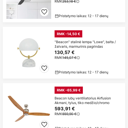
RMK
253,18 €
Pristatymo laikas: 12 - 17 dienų
RMK -14,50 €
"Beacon" stalinė lempa "Lowe", balta /
žalvaris, marmurinis pagrindas
130,57 €
RMK
145,07 €
Pristatymo laikas: 12 - 17 dienų
RMK -65,99 €
Beacon lubų ventiliatorius Airfusion
Akmani, tylus, tiko medžio/chromo
593,91 €
RMK
659,90 €