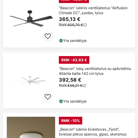
"Beacon" lubinis ventiliatorius "Airfusion
Climate DC", juodas, tylus
365,13 €
RMK
405,70 €
Yra sandėlyje
RMK -43,63 €
"Beacon" lubų ventiliatorius su apšvietimu
Atlanta balta 142 cm tylus
392,58 €
RMK
436,21 €
Yra sandėlyje
RMK -10%
„Beacon“ lubinis šviestuvas „Fjord“,
šviesiai pilkos spalvos, gipso, skersmuo