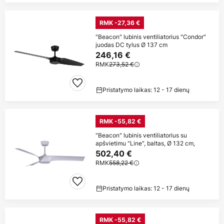
RMK -27,36 €
"Beacon" lubinis ventiliatorius "Condor"
juodas DC tylus Ø 137 cm
246,16 €
RMK
273,52 €
Pristatymo laikas: 12 - 17 dienų
RMK -55,82 €
"Beacon" lubinis ventiliatorius su
apšvietimu "Line", baltas, Ø 132 cm,
502,40 €
RMK
558,22 €
Pristatymo laikas: 12 - 17 dienų
RMK -55,82 €