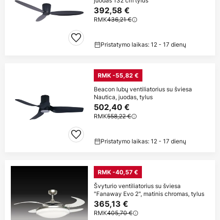
juodas 132 cm tylus
392,58 €
RMK
436,21 €
Pristatymo laikas: 12 - 17 dienų
RMK -55,82 €
Beacon lubų ventiliatorius su šviesa
Nautica, juodas, tylus
502,40 €
RMK
558,22 €
Pristatymo laikas: 12 - 17 dienų
RMK -40,57 €
Švyturio ventiliatorius su šviesa
"Fanaway Evo 2", matinis chromas, tylus
365,13 €
RMK
405,70 €