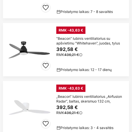
Pristatymo laikas: 7 - 8 savaitės
RMK -43,63 €
"Beacon" lubinis ventiliatorius su
apšvietimu "Whitehaven", juodas, tylus
392,58 €
RMK
436,21 €
Pristatymo laikas: 12 - 17 dienų
RMK -43,63 €
„Beacon“ lubinis ventiliatorius „Airfusion
Radar“, baltas, skersmuo 132 cm,
392,58 €
RMK
436,21 €
Pristatymo laikas: 3 - 4 savaitės