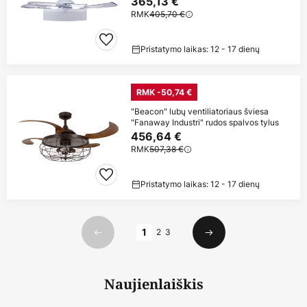
365,13 €
RMK
405,70 €
Pristatymo laikas: 12 - 17 dienų
RMK -50,74 €
"Beacon" lubų ventiliatoriaus šviesa
"Fanaway Industri" rudos spalvos tylus
456,64 €
RMK
507,38 €
Pristatymo laikas: 12 - 17 dienų
Puslapis
1
2
3
Ankstesnis
Kitas
Naujienlaiškis