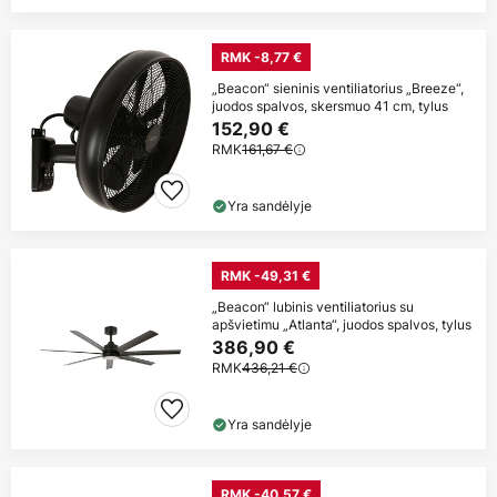
RMK -8,77 €
„Beacon“ sieninis ventiliatorius „Breeze“,
juodos spalvos, skersmuo 41 cm, tylus
152,90 €
RMK
161,67 €
Yra sandėlyje
RMK -49,31 €
„Beacon“ lubinis ventiliatorius su
apšvietimu „Atlanta“, juodos spalvos, tylus
386,90 €
RMK
436,21 €
Yra sandėlyje
RMK -40,57 €