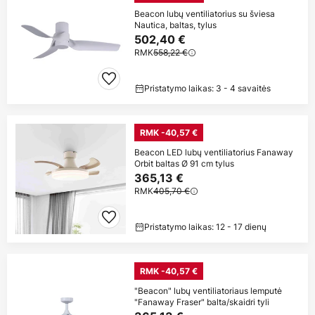
Beacon lubų ventiliatorius su šviesa
Nautica, baltas, tylus
502,40 €
RMK
558,22 €
Pristatymo laikas: 3 - 4 savaitės
RMK -40,57 €
Beacon LED lubų ventiliatorius Fanaway
Orbit baltas Ø 91 cm tylus
365,13 €
RMK
405,70 €
Pristatymo laikas: 12 - 17 dienų
RMK -40,57 €
"Beacon" lubų ventiliatoriaus lemputė
"Fanaway Fraser" balta/skaidri tyli