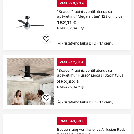
RMK -20,23 €
"Beacon" lubinis ventiliatorius su
apšvietimu "Megara titan" 122 cm tylus
182,11 €
RMK
202,34 €
Pristatymo laikas: 12 - 17 dienų
RMK -42,61 €
"Beacon" lubinis ventiliatorius su
apšvietimu "Flusso" juodas 132cm tylus
383,43 €
RMK
426,04 €
Pristatymo laikas: 12 - 17 dienų
RMK -43,63 €
Beacon lubų ventiliatorius Airfusion Radar