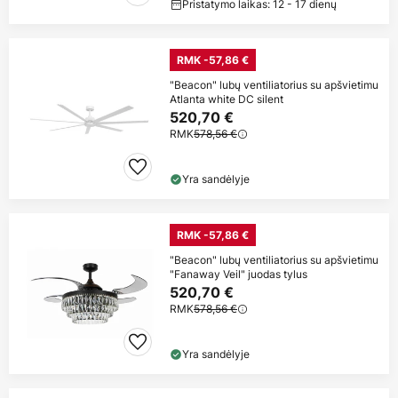
Pristatymo laikas: 12 - 17 dienų
RMK -57,86 €
"Beacon" lubų ventiliatorius su apšvietimu
Atlanta white DC silent
520,70 €
RMK
578,56 €
Yra sandėlyje
RMK -57,86 €
"Beacon" lubų ventiliatorius su apšvietimu
"Fanaway Veil" juodas tylus
520,70 €
RMK
578,56 €
Yra sandėlyje