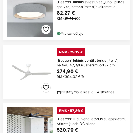
„Beacon“ lubinis šviestuvas „Uno“, pilkos
spalvos, betono imitacija, skersmuo
82,27 €
RMK
91,41 €
Yra sandėlyje
RMK -29,12 €
„Beacon“ lubinis ventiliatorius „Polis“,
baltas, DC, tylus, skersmuo 137 cm,
274,90 €
RMK
304,02 €
Pristatymo laikas: 3 - 4 savaitės
RMK -57,86 €
"Beacon" lubų ventiliatorius su apšvietimu
Atlanta juoda DC silent
520,70 €