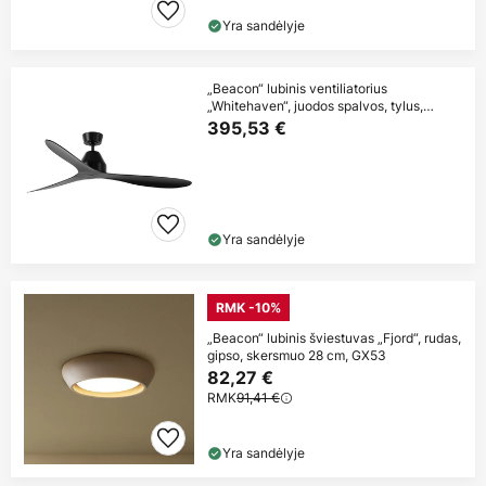
Yra sandėlyje
„Beacon“ lubinis ventiliatorius
„Whitehaven“, juodos spalvos, tylus,
skersmuo
395,53 €
Yra sandėlyje
RMK -10%
„Beacon“ lubinis šviestuvas „Fjord“, rudas,
gipso, skersmuo 28 cm, GX53
82,27 €
RMK
91,41 €
Yra sandėlyje