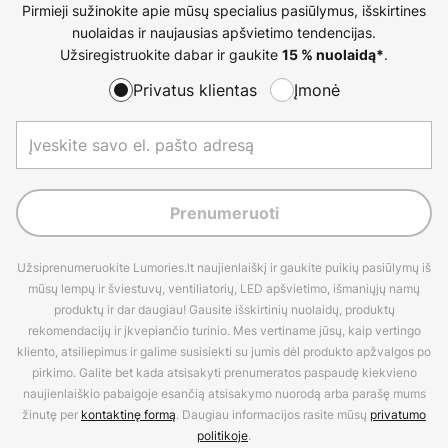
Pirmieji sužinokite apie mūsų specialius pasiūlymus, išskirtines
nuolaidas ir naujausias apšvietimo tendencijas.
Užsiregistruokite dabar ir gaukite
.
15 % nuolaidą*
Privatus klientas
Įmonė
Prenumeruoti
Užsiprenumeruokite Lumories.lt naujienlaiškį ir gaukite puikių pasiūlymų iš
mūsų lempų ir šviestuvų, ventiliatorių, LED apšvietimo, išmaniųjų namų
produktų ir dar daugiau! Gausite išskirtinių nuolaidų, produktų
rekomendacijų ir įkvepiančio turinio. Mes vertiname jūsų, kaip vertingo
kliento, atsiliepimus ir galime susisiekti su jumis dėl produkto apžvalgos po
pirkimo. Galite bet kada atsisakyti prenumeratos paspaudę kiekvieno
naujienlaiškio pabaigoje esančią atsisakymo nuorodą arba parašę mums
žinutę per
kontaktinę formą
. Daugiau informacijos rasite mūsų
privatumo
politikoje
.