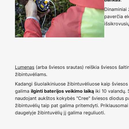
Dinaminiai 
paverčia el
išsikrovusių
Lumenas
(arba šviesos srautas) reiškia šviesos šalti
žibintuvėliams.
Kadangi šiuolaikiniuose žibintuvėliuose kaip šviesos
galima
iki 10 valandų. 
ilginti baterijos veikimo laiką
naudojant aukštos kokybės "Cree" šviesos diodus 
žibintuvėlių taip pat galima pritemdyti. Priklausomai 
daugelyje žibintuvėlių jį galima reguliuoti.