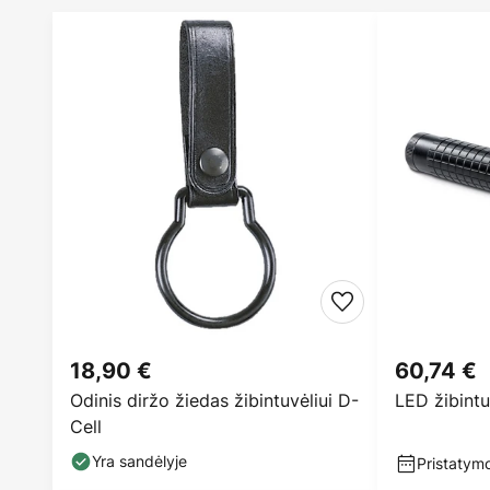
18,90 €
60,74 €
Odinis diržo žiedas žibintuvėliui D-
LED žibint
Cell
Yra sandėlyje
Pristatymo