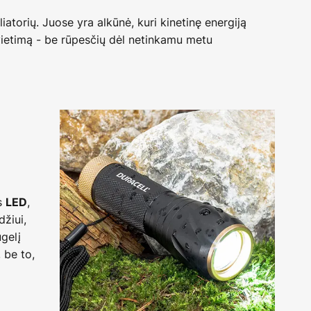
atorių. Juose yra alkūnė, kuri kinetinę energiją
pšvietimą - be rūpesčių dėl netinkamu metu
as
,
LED
džiui,
gelį
 be to,