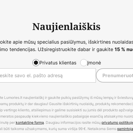
Naujienlaiškis
nokite apie mūsų specialius pasiūlymus, išskirtines nuolaidas
imo tendencijas. Užsiregistruokite dabar ir gaukite
15 % nu
Privatus klientas
Įmonė
Prenumeruot
 Lumories.lt naujienlaiškį ir gaukite puikių pasiūlymų iš mūsų lempų ir šviestuvų,
amų produktų ir dar daugiau! Gausite išskirtinių nuolaidų, produktų rekomendacijų
 vertingo kliento, atsiliepimus ir galime susisiekti su jumis dėl produkto apžvalg
umeratos paspaudę kiekvieno naujienlaiškio pabaigoje esančią atsisakymo nuo
inutę per
kontaktinę formą
. Daugiau informacijos rasite mūsų
privatumo politikoj
li būti taikoma užsakymams, kurių suma viršija 99 €. Netaikoma šiems
gamintoj