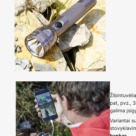
Žibintuvėli
pat, pvz., 
galima įsigy
Variantai s
stovyklavim
.
bankas