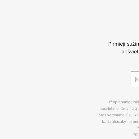
Pirmieji suži
apšviet
Užsiprenumeruokite
apšvietimo, išmaniųjų n
Mes vertiname jūsų, kaip
kada atsisakyti pren
ž
*Ga