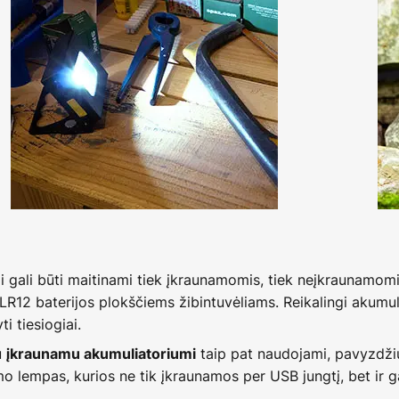
ai gali būti maitinami tiek įkraunamomis, tiek neįkraunamom
3LR12 baterijos plokščiems žibintuvėliams. Reikalingi akumuli
ti tiesiogiai.
u
taip pat naudojami, pavyzdži
įkraunamu akumuliatoriumi
o lempas, kurios ne tik įkraunamos per USB jungtį, bet ir g