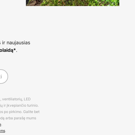
 ir naujausias
.
olaidą*
i
 ventiliatorių, LED
 ir įkvepiančio turinio.
os po pirkimo. Galite bet
rodą arba parašę mums
e
.
ams
.