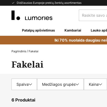
Skip
Didžiausias Europoje prekių ženklų asortimentas
to
Raskite
Content
savo
apšvietimą...
Patalpų apšvietimas
Kambariai
Lauko apš
Iki 70% nuolaida daugiau ne
Pagrindinis
Fakelai
Fakelai
Spalva
Medžiagos grupės
Kaina
6 Produktai