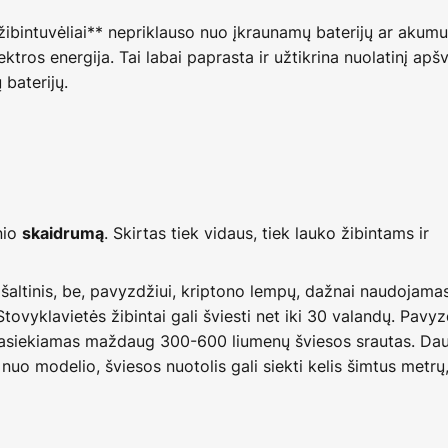
žibintuvėliai** nepriklauso nuo įkraunamų baterijų ar akumuli
ektros energija. Tai labai paprasta ir užtikrina nuolatinį a
 baterijų.
nio
. Skirtas tiek vidaus, tiek lauko žibintams ir
skaidrumą
 šaltinis, be, pavyzdžiui, kriptono lempų, dažnai naudojam
Stovyklavietės žibintai gali šviesti net iki 30 valandų. Pavyz
pasiekiamas maždaug 300-600 liumenų šviesos srautas. Dau
nuo modelio, šviesos nuotolis gali siekti kelis šimtus metrų,