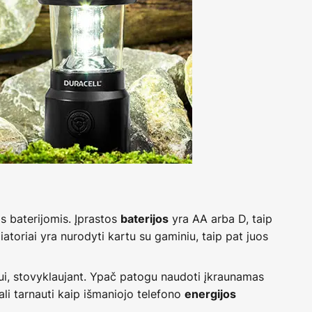
is baterijomis. Įprastos
yra AA arba D, taip
baterijos
atoriai yra nurodyti kartu su gaminiu, taip pat juos
ui, stovyklaujant. Ypač patogu naudoti įkraunamas
ali tarnauti kaip išmaniojo telefono
energijos