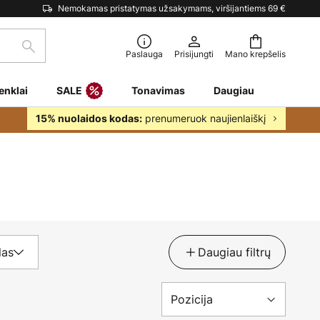
Nemokamas pristatymas užsakymams, viršijantiems 69 €
Paieška
Paslauga
Prisijungti
Mano krepšelis
enklai
SALE
Tonavimas
Daugiau
prenumeruok naujienlaiškį
15% nuolaidos kodas:
las
Daugiau filtrų