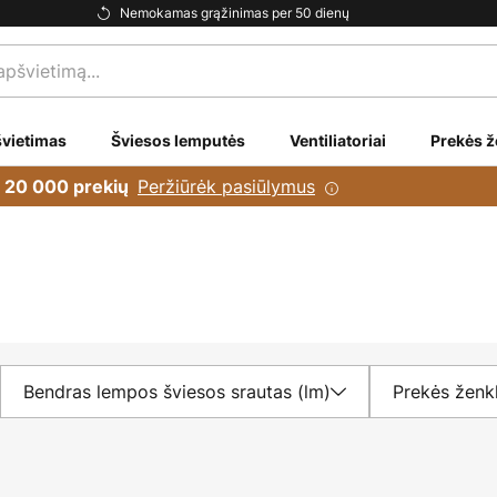
Nemokamas grąžinimas per 50 dienų
vietimas
Šviesos lemputės
Ventiliatoriai
Prekės ž
Peržiūrėk pasiūlymus
i 20 000 prekių
Bendras lempos šviesos srautas (lm)
Prekės ženk