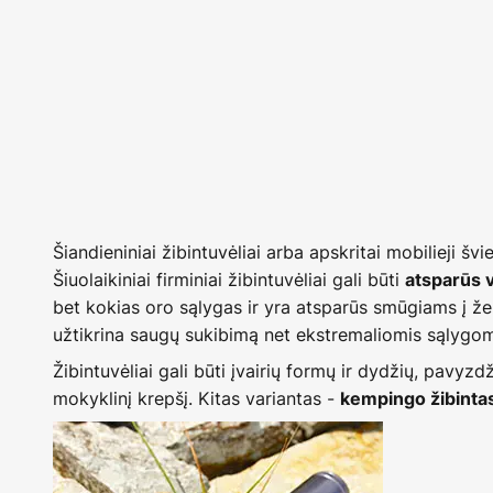
Šiandieniniai žibintuvėliai arba apskritai mobilieji šv
Šiuolaikiniai firminiai žibintuvėliai gali būti
atsparūs v
bet kokias oro sąlygas ir yra atsparūs smūgiams į žem
užtikrina saugų sukibimą net ekstremaliomis sąlygomis. 
Žibintuvėliai gali būti įvairių formų ir dydžių, pavyzdž
mokyklinį krepšį. Kitas variantas -
kempingo žibinta