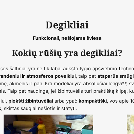
Degikliai
Funkcionali, nešiojama šviesa
Kokių rūšių yra degikliai?
iesos šaltiniai yra ne tik labai aukšto lygio apšvietimo techn
, taip pat
andeniui ir atmosferos poveikiui
atsparūs smūg
ę, akmenis ir pan. Kiti modeliai yra absoliučiai lengvi**, 
Taip pat naudinga, jei žibintuvėlis turi praktišką kilpą, kuri
iui,
arba ypač
, vos apie 1
plokšti žibintuvėliai
kompaktiški
, skirtas saugiai nešiotis ir statyti.
s