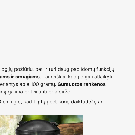
ologijų požiūriu, bet ir turi daug papildomų funkcijų.
. Tai reiškia, kad jie gali atlaikyti
iams ir smūgiams
sveriantys apie 100 gramų.
Gumuotos rankenos
ą galima pritvirtinti prie diržo.
0 cm ilgio, kad tilptų į bet kurią daiktadėžę ar