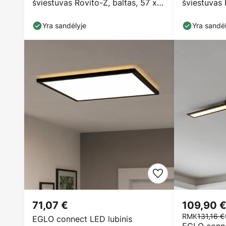
šviestuvas Rovito-Z, baltas, 57 x
šviestuvas 
30 cm
30 cm
Yra sandėlyje
Yra sandėl
71,07 €
109,90 
RMK
131,16 €
EGLO connect LED lubinis