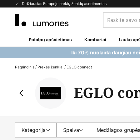
Skip
Didžiausias Europoje prekių ženklų asortimentas
to
Raskite
Content
savo
apšvietimą...
Patalpų apšvietimas
Kambariai
Lauko apš
Iki 70% nuolaida daugiau ne
Pagrindinis
Prekės ženklai
EGLO connect
EGLO co
Kategorija
Spalva
Medžiagos grupė