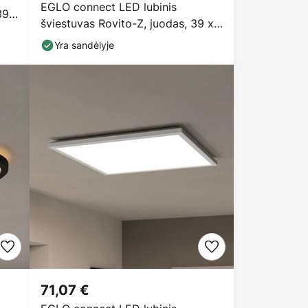
EGLO connect LED lubinis
39
šviestuvas Rovito-Z, juodas, 39 x
39 cm
Yra sandėlyje
71,07 €