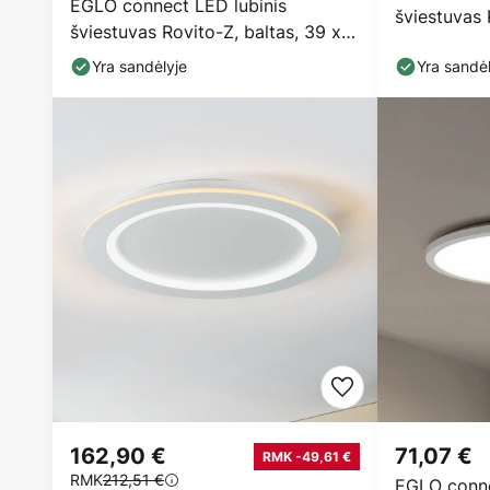
EGLO connect LED lubinis
šviestuvas 
šviestuvas Rovito-Z, baltas, 39 x
cm
39 cm
Yra sandėlyje
Yra sandėl
162,90 €
71,07 €
RMK -49,61 €
RMK
212,51 €
EGLO conne