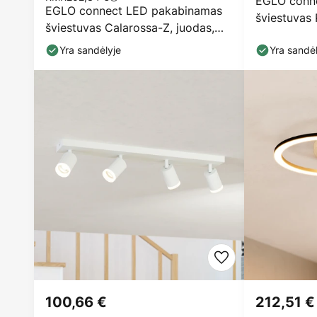
EGLO conne
EGLO connect LED pakabinamas
šviestuvas 
šviestuvas Calarossa-Z, juodas,
29 cm
aliuminis
Yra sandėlyje
Yra sandėl
100,66 €
212,51 €