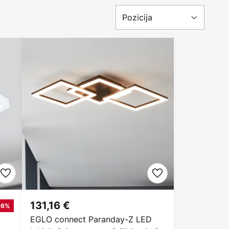
131,16 €
-6%
EGLO connect Paranday-Z LED