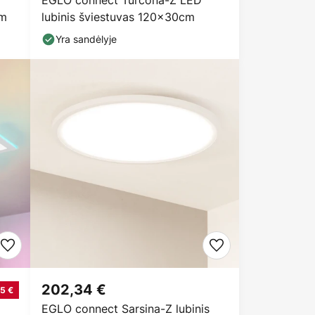
EGLO connect Turcona-Z LED
cm
lubinis šviestuvas 120x30cm
Yra sandėlyje
202,34 €
5 €
EGLO connect Sarsina-Z lubinis