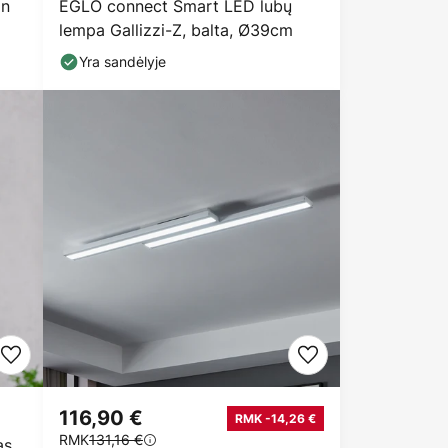
on
EGLO connect Smart LED lubų
a
lempa Gallizzi-Z, balta, Ø39cm
Yra sandėlyje
116,90 €
RMK -14,26 €
RMK
131,16 €
as