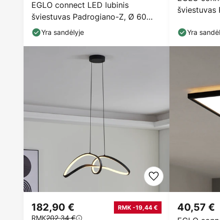
EGLO connect LED lubinis
šviestuvas 
šviestuvas Padrogiano-Z, Ø 60
cm
cm, baltas
Yra sandėlyje
Yra sandėl
182,90 €
40,57 €
RMK -19,44 €
RMK
202,34 €