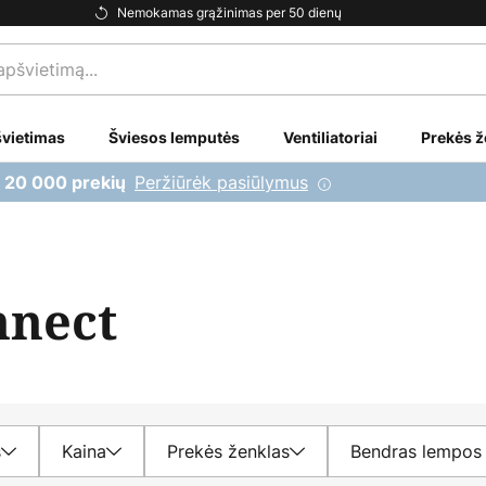
Nemokamas grąžinimas per 50 dienų
vietimas
Šviesos lemputės
Ventiliatoriai
Prekės ž
Peržiūrėk pasiūlymus
i 20 000 prekių
nnect
s
Kaina
Prekės ženklas
Bendras lempos 