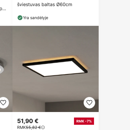
šviestuvas baltas Ø60cm
pa,
Yra sandėlyje
51,90 €
RMK -7%
RMK
55,82 €