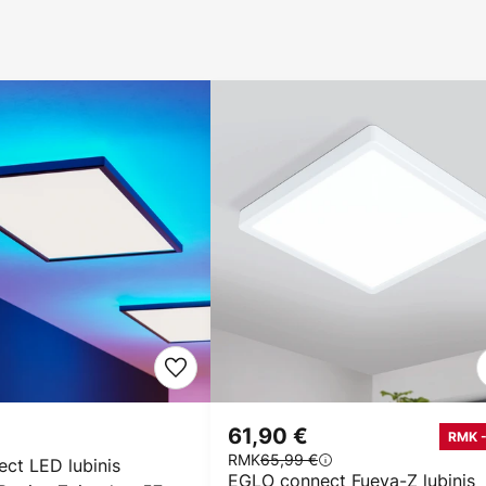
61,90 €
RMK 
RMK
65,99 €
ct LED lubinis
EGLO connect Fueva-Z lubinis