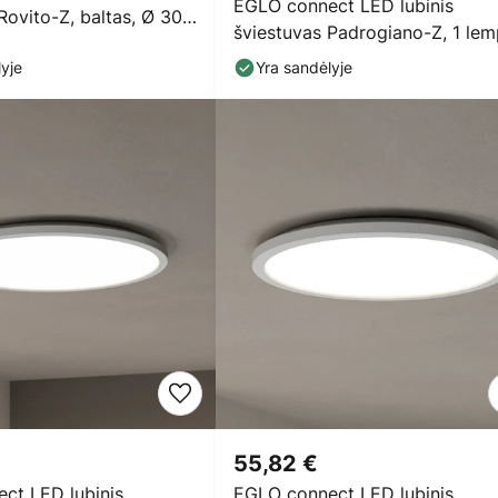
EGLO connect LED lubinis
Rovito-Z, baltas, Ø 30
šviestuvas Padrogiano-Z, 1 lem
120 x 30 cm
yje
Yra sandėlyje
55,82 €
ct LED lubinis
EGLO connect LED lubinis