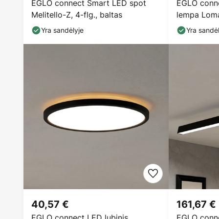
EGLO connect Smart LED spot
EGLO conne
Melitello-Z, 4-flg., baltas
lempa Loma
lm
Yra sandėlyje
Yra sandėl
40,57 €
161,67 €
EGLO connect LED lubinis
EGLO conne