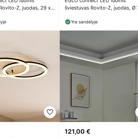
ct LED lubinis
EGLO connect LED lubinis
Rovito-Z, juodas, 29 x
šviestuvas Rovito-Z, juodas, Ø
cm
yje
Yra sandėlyje
121,00 €