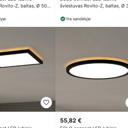
Rovito-Z, baltas, Ø 50
šviestuvas Rovito-Z, baltas, Ø 
cm
yje
Yra sandėlyje
55,82 €