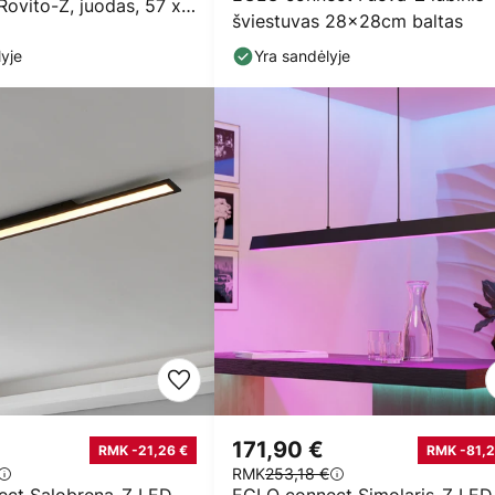
Rovito-Z, juodas, 57 x
šviestuvas 28x28cm baltas
yje
Yra sandėlyje
€
171,90 €
RMK -21,26 €
RMK -81,2
RMK
253,18 €