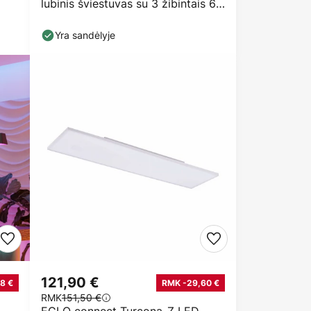
lubinis šviestuvas su 3 žibintais 65
cm
Yra sandėlyje
121,90 €
8 €
RMK -29,60 €
RMK
151,50 €