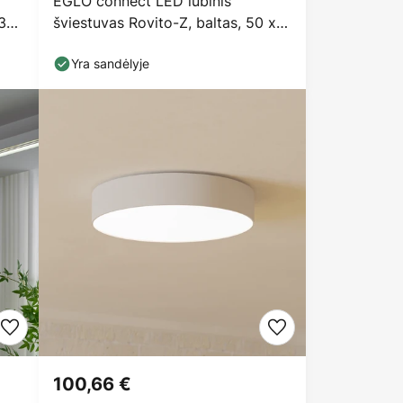
EGLO connect LED lubinis
 39
šviestuvas Rovito-Z, baltas, 50 x
50 cm
Yra sandėlyje
100,66 €