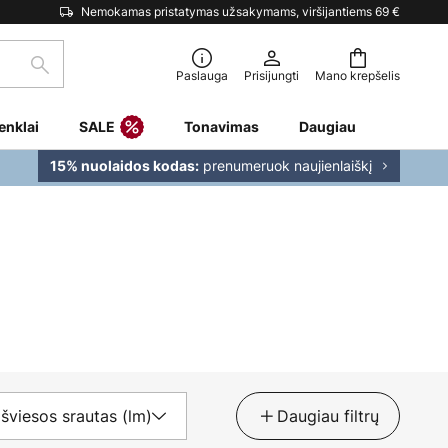
Nemokamas pristatymas užsakymams, viršijantiems 69 €
Paieška
Paslauga
Prisijungti
Mano krepšelis
enklai
SALE
Tonavimas
Daugiau
prenumeruok naujienlaiškį
15% nuolaidos kodas:
šviesos srautas (lm)
Daugiau filtrų