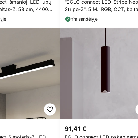
ct išmanioji LED lubų
"EGLO connect LED-Stripe Ne
ltas-Z, 58 cm, 4400
Stripe-Z", 5 M., RGB, CCT, balt
yje
Yra sandėlyje
91,41 €
ct Simolaris-Z LED
EGLO connect LED pakabinam