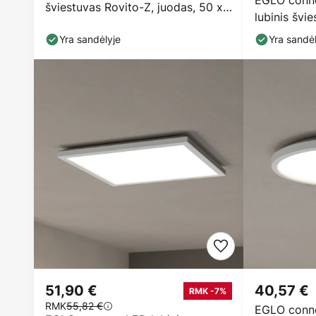
EGLO conne
šviestuvas Rovito-Z, juodas, 50 x
lubinis švi
50 cm
juodas
Yra sandėlyje
Yra sandėl
51,90 €
40,57 €
RMK -7%
RMK
55,82 €
EGLO conne