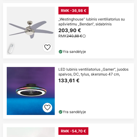
RMK -36,98 €
„Westinghouse“ lubinis ventiliatorius su
apšvietimu „Bendan“, sidabrinis
203,90 €
RMK
240,88 €
Yra sandėlyje
LED lubinis ventiliatorius „Gamer“, juodos
spalvos, DC, tylus, skersmuo 47 cm,
133,61 €
Yra sandėlyje
RMK -54,70 €