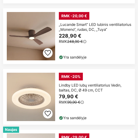
RMK -20,00 €
„Lucande Smart“ LED lubinis ventiliatorius
„Moneno“, rudas, DC, „Tuya“
228,90 €
RMK
248,90 €
Yra sandėlyje
RMK -20%
Lindby LED lubų ventiliatorius Vedin,
baltas, DC, Ø 49 cm, CCT
79,90 €
RMK
99,90 €
Yra sandėlyje
Naujas
RMK -29,00 €