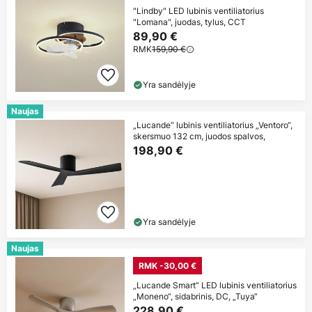
"Lindby" LED lubinis ventiliatorius
"Lomana", juodas, tylus, CCT
89,90 €
RMK
159,90 €
Yra sandėlyje
Naujas
„Lucande“ lubinis ventiliatorius „Ventoro“,
skersmuo 132 cm, juodos spalvos,
198,90 €
Yra sandėlyje
Naujas
RMK -30,00 €
„Lucande Smart“ LED lubinis ventiliatorius
„Moneno“, sidabrinis, DC, „Tuya“
228,90 €