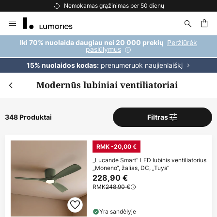
Nemokamas grąžinimas per 50 dienų
Skip
to
Content
ška
Peržiūrėk
Iki 70% nuolaida daugiau nei 20 000 prekių
pasiūlymus
prenumeruok naujienlaiškį
15% nuolaidos kodas:
Modernūs lubiniai ventiliatoriai
348 Produktai
Filtras
RMK -20,00 €
„Lucande Smart“ LED lubinis ventiliatorius
„Moneno“, žalias, DC, „Tuya“
228,90 €
RMK
248,90 €
Yra sandėlyje