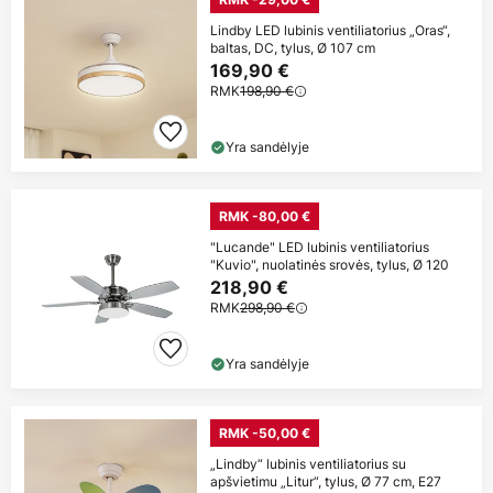
Lindby LED lubinis ventiliatorius „Oras“,
baltas, DC, tylus, Ø 107 cm
169,90 €
RMK
198,90 €
Yra sandėlyje
RMK -80,00 €
"Lucande" LED lubinis ventiliatorius
"Kuvio", nuolatinės srovės, tylus, Ø 120
218,90 €
RMK
298,90 €
Yra sandėlyje
RMK -50,00 €
„Lindby“ lubinis ventiliatorius su
apšvietimu „Litur“, tylus, Ø 77 cm, E27