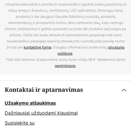
Užsiprenumeruokite Lumories.lt naujienlaiškį ir gaukite puikių pasiūlymų iš
mūsų lempų ir šviestuvų, ventiliatorių, LED apšvietimo, išmaniųjų namų
produktų ir dar daugiau! Gausite išskirtinių nuolaidų, produktų
rekomendacijų ir įkvepiančio turinio. Mes vertiname jūsų, kaip vertingo
kliento, atsiliepimus ir galime susisiekti su jumis dėl produkto apžvalgos po
pirkimo. Galite bet kada atsisakyti prenumeratos paspaudę kiekvieno
naujienlaiškio pabaigoje esančią atsisakymo nuorodą arba parašę mums
žinutę per
kontaktinę formą
. Daugiau informacijos rasite mūsų
privatumo
politikoje
.
*Gali būti taikoma užsakymams, kurių suma viršija 99 €. Netaikoma šiems
gamintojams
.
Kontaktai ir aptarnavimas
Užsakymo atšaukimas
Dažniausiai užduodami klausimai
Susisiekite su