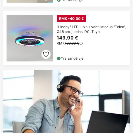
RMK -40,00 €
"Lindby" LED lubinis ventiliatorius "Teleo",
Ø48 cm, juodas, DC, Tuya
149,90 €
RMK
189,90 €
Yra sandėlyje