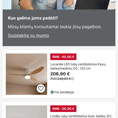
Kuo galime jums padėti?
Mūsų klientų konsultantai laukia jūsų pagalbos.
Susisiekite su mumis
RMK -40,00 €
Lucande LED lubų ventiliatorius Kayu,
baltas/medinis, DC, 132 cm
208,90 €
RMK
248,90 €
Yra sandėlyje
RMK -20,00 €
Lindby lubų ventiliatorius Aulo, baltas, DC,