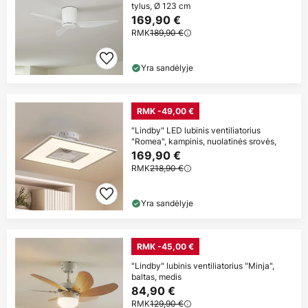
tylus, Ø 123 cm
169,90 €
RMK
189,90 €
Yra sandėlyje
RMK -49,00 €
"Lindby" LED lubinis ventiliatorius
"Romea", kampinis, nuolatinės srovės,
169,90 €
RMK
218,90 €
Yra sandėlyje
RMK -45,00 €
"Lindby" lubinis ventiliatorius "Minja",
baltas, medis
84,90 €
RMK
129,90 €