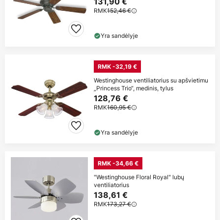
131,90 €
RMK
152,46 €
Yra sandėlyje
RMK -32,19 €
Westinghouse ventiliatorius su apšvietimu
„Princess Trio“, medinis, tylus
128,76 €
RMK
160,95 €
Yra sandėlyje
RMK -34,66 €
"Westinghouse Floral Royal" lubų
ventiliatorius
138,61 €
RMK
173,27 €