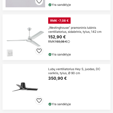
Yra sandėlyje
RMK -7,08 €
„Westinghouse“ pramoninis lubinis
ventiliatorius, sidabrinis, tylus, 142 cm
152,90 €
RMK
159,98 €
Yra sandėlyje
Lubų ventiliatorius Hey S, juodas, DC
variklis, tylus, Ø 90 cm
350,90 €
Yra sandėlyje