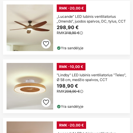
RMK -20,00 €
„Lucande“ LED lubinis ventiliatorius
„Omendo“, juodos spalvos, DC, tylus, CCT
298,90 €
RMK
318,90 €
Yra sandėlyje
RMK -10,00 €
"Lindby" LED lubinis ventiliatorius "Teleo",
Ø 58 cm, medžio spalvos, CCT
198,90 €
RMK
208,90 €
Yra sandėlyje
RMK -20,00 €