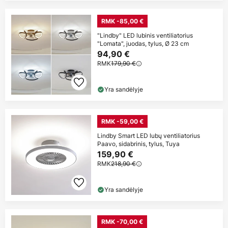
RMK -85,00 €
"Lindby" LED lubinis ventiliatorius
"Lomata", juodas, tylus, Ø 23 cm
94,90 €
RMK
179,90 €
Yra sandėlyje
RMK -59,00 €
Lindby Smart LED lubų ventiliatorius
Paavo, sidabrinis, tylus, Tuya
159,90 €
RMK
218,90 €
Yra sandėlyje
RMK -70,00 €