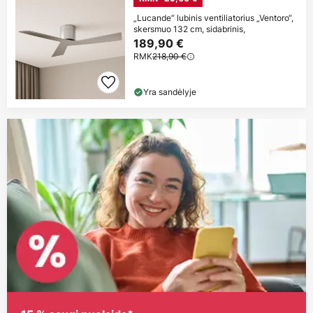
„Lucande“ lubinis ventiliatorius „Ventoro“,
skersmuo 132 cm, sidabrinis,
189,90 €
RMK
218,90 €
Yra sandėlyje