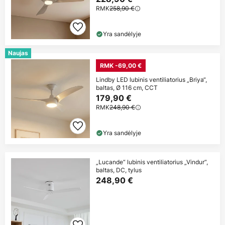
RMK
258,90 €
Yra sandėlyje
Naujas
RMK -69,00 €
Lindby LED lubinis ventiliatorius „Briya“,
baltas, Ø 116 cm, CCT
179,90 €
RMK
248,90 €
Yra sandėlyje
„Lucande“ lubinis ventiliatorius „Vindur“,
baltas, DC, tylus
248,90 €