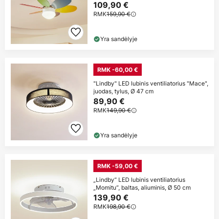
109,90 €
RMK
159,90 €
Yra sandėlyje
RMK -60,00 €
"Lindby" LED lubinis ventiliatorius "Mace",
juodas, tylus, Ø 47 cm
89,90 €
RMK
149,90 €
Yra sandėlyje
RMK -59,00 €
„Lindby“ LED lubinis ventiliatorius
„Momitu“, baltas, aliuminis, Ø 50 cm
139,90 €
RMK
198,90 €