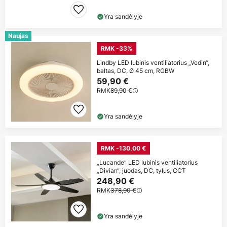
Yra sandėlyje
Naujas
RMK -33%
Lindby LED lubinis ventiliatorius „Vedin“,
baltas, DC, Ø 45 cm, RGBW
59,90 €
RMK
89,90 €
Yra sandėlyje
RMK -130,00 €
„Lucande“ LED lubinis ventiliatorius
„Divian“, juodas, DC, tylus, CCT
248,90 €
RMK
378,90 €
Yra sandėlyje