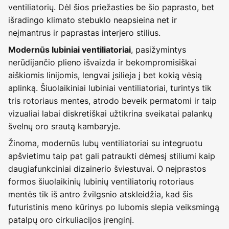
ventiliatorių. Dėl šios priežasties be šio paprasto, bet
išradingo klimato stebuklo neapsieina net ir
neįmantrus ir paprastas interjero stilius.
, pasižymintys
Modernūs lubiniai ventiliatoriai
nerūdijančio plieno išvaizda ir bekompromisiškai
aiškiomis linijomis, lengvai įsilieja į bet kokią vėsią
aplinką. Šiuolaikiniai lubiniai ventiliatoriai, turintys tik
tris rotoriaus mentes, atrodo beveik permatomi ir taip
vizualiai labai diskretiškai užtikrina sveikatai palankų
švelnų oro srautą kambaryje.
Žinoma, modernūs lubų ventiliatoriai su integruotu
apšvietimu taip pat gali patraukti dėmesį stiliumi kaip
daugiafunkciniai dizainerio šviestuvai. O neįprastos
formos šiuolaikinių lubinių ventiliatorių rotoriaus
mentės tik iš antro žvilgsnio atskleidžia, kad šis
futuristinis meno kūrinys po lubomis slepia veiksmingą
patalpų oro cirkuliacijos įrenginį.