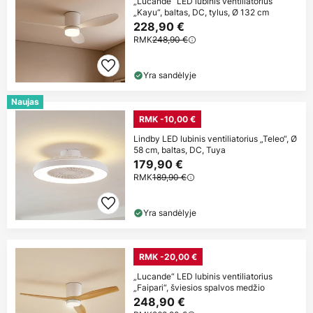
„Lucande“ LED lubinis ventiliatorius
„Kayu“, baltas, DC, tylus, Ø 132 cm
228,90 €
RMK
248,90 €
Yra sandėlyje
Naujas
RMK -10,00 €
Lindby LED lubinis ventiliatorius „Teleo“, Ø
58 cm, baltas, DC, Tuya
179,90 €
RMK
189,90 €
Yra sandėlyje
RMK -20,00 €
„Lucande“ LED lubinis ventiliatorius
„Faipari“, šviesios spalvos medžio
248,90 €