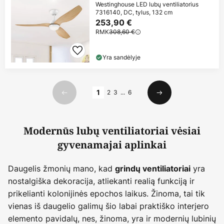
Westinghouse LED lubų ventiliatorius
7316140, DC, tylus, 132 cm
253,90 €
RMK
308,60 €
Yra sandėlyje
Puslapis
1
2
3
...
6
Ankstesnis
Kitas
Modernūs lubų ventiliatoriai vėsiai
gyvenamajai aplinkai
Daugelis žmonių mano, kad
yra
grindų ventiliatoriai
nostalgiška dekoracija, atliekanti realią funkciją ir
prikelianti kolonijinės epochos laikus. Žinoma, tai tik
vienas iš daugelio galimų šio labai praktiško interjero
elemento pavidalų, nes, žinoma, yra ir modernių lubinių