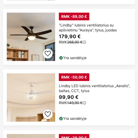
RMK -89,00 €
"Lindby" lubinis ventiliatorius su
apšvietimu "Auraya", tylus, juodas
179,90 €
RMK
268,90 €
Yra sandėlyje
RMK -50,00 €
Lindby LED lubinis ventiliatorius „Aerallo“,
baltas, CCT, tylus
99,90 €
RMK
149,90 €
Yra sandėlyje
RMK -29,00 €