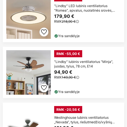
"Lindby" LED lubinis ventiliatorius
"Romea", apvalus, nuolatinės srovės,
tylus,
179,90 €
RMK
218,90 €
Yra sandėlyje
RMK -55,00 €
"Lindby" lubinis ventiliatorius "Minja",
juodas, tylus, 78 cm, E14
94,90 €
RMK
149,90 €
Yra sandėlyje
RMK -20,56 €
Westinghouse lubinis ventiliatorius
„Nevada“, tylus, riešutmedžio/vyšnių
spalvos