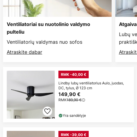
Ventiliatoriai su nuotolinio valdymo
Atgaiva
pulteliu
Lubų ven
Ventiliatorių valdymas nuo sofos
praktiš
Atraskite dabar
Atraski
RMK -40,00 €
Lindby lubų ventiliatorius Aulo, juodas,
DC, tylus, Ø 123 cm
149,90 €
RMK
189,90 €
Yra sandėlyje
RMK -39,00 €