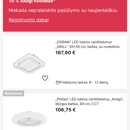
15 % saugi nuolaida*
Niekada nepraleiskite pasiūlymo su naujienlaiškiu.
Registruotis dabar
„OSRAM“ LED lubinis ventiliatorius
„GRILL“, 55x55 cm, baltas, su nuotolinio
187,90 €
Pristatymo laikas: 8 - 12 dienų
Remiamas
„Philips“ LED lubinis ventiliatorius „Amigo“,
blizgus baltas, 49 cm, CCT
106,75 €