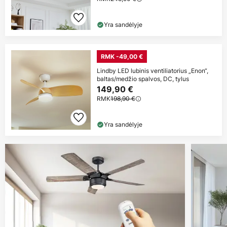
Yra sandėlyje
RMK -49,00 €
Lindby LED lubinis ventiliatorius „Enon“,
baltas/medžio spalvos, DC, tylus
149,90 €
RMK
198,90 €
Yra sandėlyje