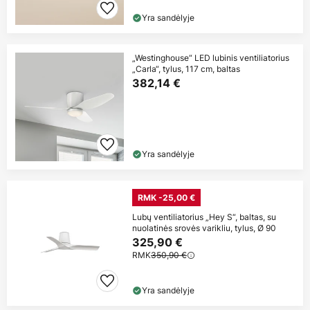
Yra sandėlyje
„Westinghouse“ LED lubinis ventiliatorius
„Carla“, tylus, 117 cm, baltas
382,14 €
Yra sandėlyje
RMK -25,00 €
Lubų ventiliatorius „Hey S“, baltas, su
nuolatinės srovės varikliu, tylus, Ø 90
325,90 €
RMK
350,90 €
Yra sandėlyje