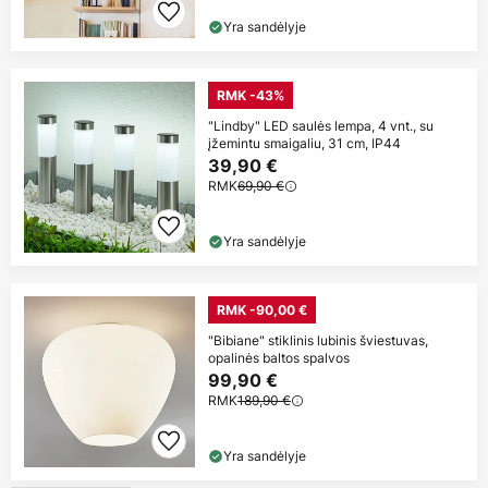
Yra sandėlyje
RMK -43%
"Lindby" LED saulės lempa, 4 vnt., su
įžemintu smaigaliu, 31 cm, IP44
39,90 €
RMK
69,90 €
Yra sandėlyje
RMK -90,00 €
"Bibiane" stiklinis lubinis šviestuvas,
opalinės baltos spalvos
99,90 €
RMK
189,90 €
Yra sandėlyje