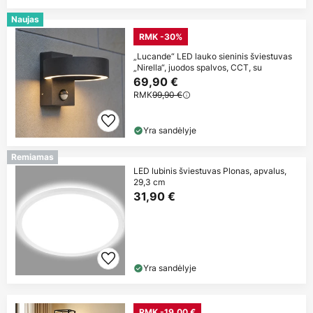
Naujas
RMK -30%
„Lucande“ LED lauko sieninis šviestuvas
„Nirella“, juodos spalvos, CCT, su
69,90 €
RMK
99,90 €
Yra sandėlyje
Remiamas
LED lubinis šviestuvas Plonas, apvalus,
29,3 cm
31,90 €
Yra sandėlyje
RMK -19,00 €