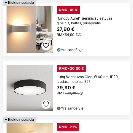
+ Kiekio nuolaida
RMK -49%
"Lindby Aurel" sieninis šviestuvas,
gipsinis, baltas, pusapvalis
27,90 €
RMK
54,90 €
Yra sandėlyje
RMK -30,00 €
Lubų šviestuvas Cleo, Ø 40 cm, IP20,
juodas, metalas, E27
79,90 €
RMK
109,90 €
Yra sandėlyje
+ Kiekio nuolaida
RMK -21%