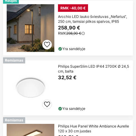
Naujas
RMK -40,00 €
Arcchio LED lauko šviestuvas „Nefarius“,
250 cm, tamsiai pilkos spalvos, IP65
258,90 €
RMK
298,90 €
Yra sandėlyje
Remiamas
Philips SuperSlim LED IP44 2700K Ø 24,5
cm, balta
32,52 €
Yra sandėlyje
Remiamas
Philips Hue Panel White Ambiance Aurelle
120 x 30 cm juodas