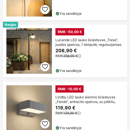
Yra sandėlyje
Naujas
RMK -50,00 €
Lucande LED lauko šviestuvas „Toras“,
juodos spalvos, 1 lemputė, reguliuojamas
208,90 €
RMK
258,90 €
Yra sandėlyje
RMK -10,00 €
Lindby LED lauko sieninis šviestuvas
„Fando“, antracito spalvos, su jutikliu,
119,90 €
RMK
129,90 €
Yra sandėlyje