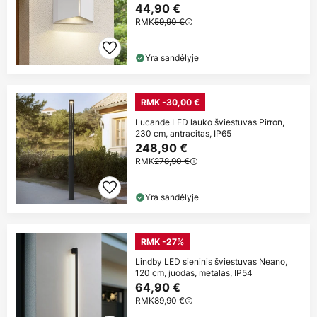
44,90 €
RMK
59,90 €
Yra sandėlyje
RMK -30,00 €
Lucande LED lauko šviestuvas Pirron,
230 cm, antracitas, IP65
248,90 €
RMK
278,90 €
Yra sandėlyje
RMK -27%
Lindby LED sieninis šviestuvas Neano,
120 cm, juodas, metalas, IP54
64,90 €
RMK
89,90 €