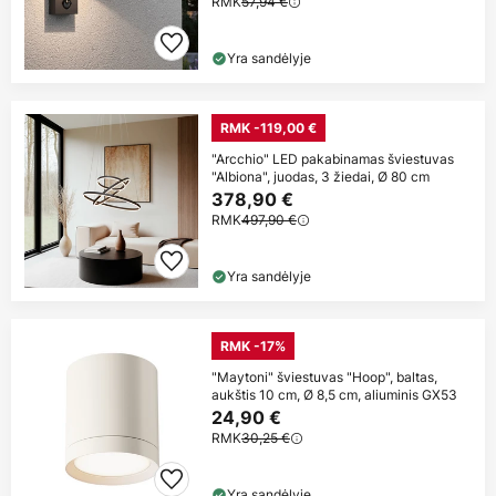
RMK
57,94 €
Yra sandėlyje
RMK -119,00 €
"Arcchio" LED pakabinamas šviestuvas
"Albiona", juodas, 3 žiedai, Ø 80 cm
378,90 €
RMK
497,90 €
Yra sandėlyje
RMK -17%
"Maytoni" šviestuvas "Hoop", baltas,
aukštis 10 cm, Ø 8,5 cm, aliuminis GX53
24,90 €
RMK
30,25 €
Yra sandėlyje