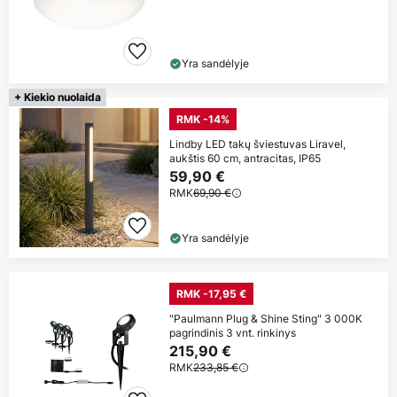
Yra sandėlyje
+ Kiekio nuolaida
RMK -14%
Lindby LED takų šviestuvas Liravel,
aukštis 60 cm, antracitas, IP65
59,90 €
RMK
69,90 €
Yra sandėlyje
RMK -17,95 €
"Paulmann Plug & Shine Sting" 3 000K
pagrindinis 3 vnt. rinkinys
215,90 €
RMK
233,85 €