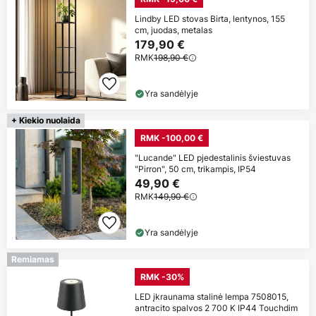
Lindby LED stovas Birta, lentynos, 155
cm, juodas, metalas
179,90 €
RMK
198,90 €
Yra sandėlyje
+ Kiekio nuolaida
RMK -100,00 €
"Lucande" LED pjedestalinis šviestuvas
"Pirron", 50 cm, trikampis, IP54
49,90 €
RMK
149,90 €
Yra sandėlyje
Remiamas
RMK -30%
LED įkraunama stalinė lempa 7508015,
antracito spalvos 2 700 K IP44 Touchdim