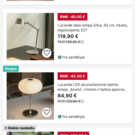
RMK -40,00 €
Lucande stalo lempa Silka, 93 cm, nikelis,
reguliuojama, E27
119,90 €
RMK
159,90 €
Yra sandėlyje
Naujas
RMK -45,00 €
Lucande LED akumuliatorinė stalinė
lempa „Anoria“, chromo ir baltos spalvos,
84,90 €
RMK
129,90 €
Yra sandėlyje
+ Kiekio nuolaida