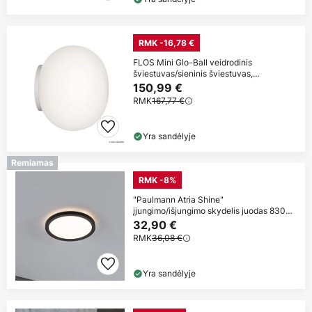
RMK -16,78 €
FLOS Mini Glo-Ball veidrodinis
šviestuvas/sieninis šviestuvas,
baltas/opalinis
150,99 €
RMK
167,77 €
Yra sandėlyje
Remiamas
RMK -8%
"Paulmann Atria Shine"
įjungimo/išjungimo skydelis juodas 830
Ø19cm
32,90 €
RMK
36,08 €
Yra sandėlyje