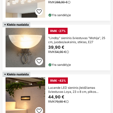
RMK
268,90 €
Yra sandėlyje
+ Kiekio nuolaida
RMK -27%
"Lindby" sieninis šviestuvas "Mohija", 25
cm, juodas/auksinis, stiklas, E27
39,90 €
RMK
54,90 €
Yra sandėlyje
+ Kiekio nuolaida
RMK -43%
Lucande LED sieninis įleidžiamas
šviestuvas Loya, 23 x 8 cm, pilkos
spalvos,
44,90 €
RMK
79,90 €