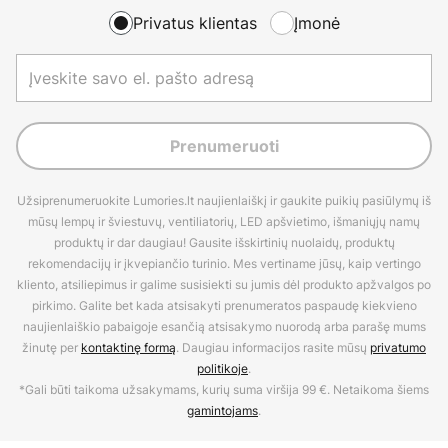
Privatus klientas
Įmonė
Prenumeruoti
Užsiprenumeruokite Lumories.lt naujienlaiškį ir gaukite puikių pasiūlymų iš
mūsų lempų ir šviestuvų, ventiliatorių, LED apšvietimo, išmaniųjų namų
produktų ir dar daugiau! Gausite išskirtinių nuolaidų, produktų
rekomendacijų ir įkvepiančio turinio. Mes vertiname jūsų, kaip vertingo
kliento, atsiliepimus ir galime susisiekti su jumis dėl produkto apžvalgos po
pirkimo. Galite bet kada atsisakyti prenumeratos paspaudę kiekvieno
naujienlaiškio pabaigoje esančią atsisakymo nuorodą arba parašę mums
žinutę per
kontaktinę formą
. Daugiau informacijos rasite mūsų
privatumo
politikoje
.
*Gali būti taikoma užsakymams, kurių suma viršija 99 €. Netaikoma šiems
gamintojams
.