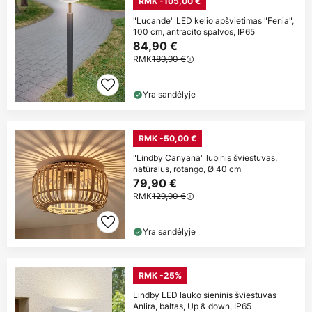
RMK -105,00 €
"Lucande" LED kelio apšvietimas "Fenia",
100 cm, antracito spalvos, IP65
84,90 €
RMK
189,90 €
Yra sandėlyje
RMK -50,00 €
"Lindby Canyana" lubinis šviestuvas,
natūralus, rotango, Ø 40 cm
79,90 €
RMK
129,90 €
Yra sandėlyje
RMK -25%
Lindby LED lauko sieninis šviestuvas
Anlira, baltas, Up & down, IP65