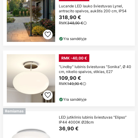
Lucande LED lauko šviestuvas Lynel,
antracito spalvos, aukštis 200 cm, IP54
318,90 €
RMK
348,90 €
Yra sandėlyje
RMK -40,00 €
"Lindby" lubinis šviestuvas "Sonika", Ø 40
cm, nikelio spalvos, stiklas, E27
109,90 €
RMK
149,90 €
Yra sandėlyje
Remiamas
LED jutiklinis lubinis šviestuvas "Elipso"
IP44 4000K Ø28cm
36,90 €