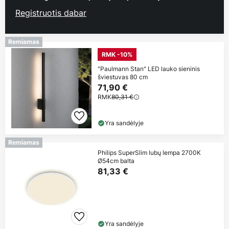
Registruotis dabar
Remiamas
RMK -10%
"Paulmann Stan" LED lauko sieninis
šviestuvas 80 cm
71,90 €
RMK
80,31 €
Yra sandėlyje
Remiamas
Philips SuperSlim lubų lempa 2700K
Ø54cm balta
81,33 €
Yra sandėlyje