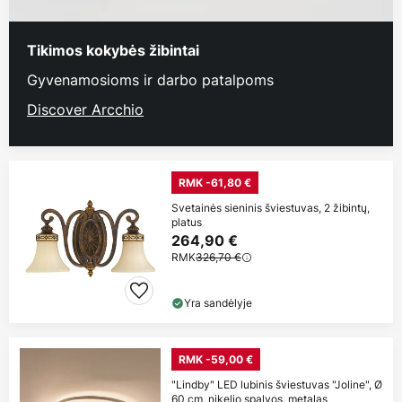
Tikimos kokybės žibintai
Gyvenamosioms ir darbo patalpoms
Discover Arcchio
RMK -61,80 €
Svetainės sieninis šviestuvas, 2 žibintų,
platus
264,90 €
RMK
326,70 €
Yra sandėlyje
RMK -59,00 €
"Lindby" LED lubinis šviestuvas "Joline", Ø
60 cm, nikelio spalvos, metalas