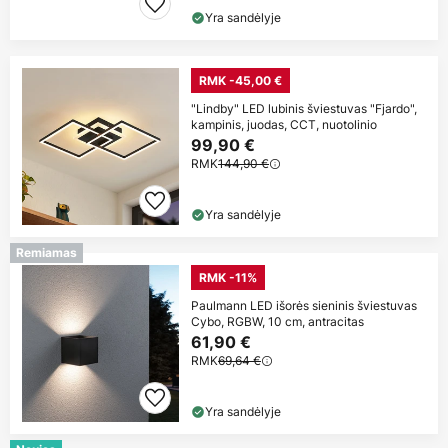
Yra sandėlyje
RMK -45,00 €
"Lindby" LED lubinis šviestuvas "Fjardo",
kampinis, juodas, CCT, nuotolinio
99,90 €
RMK
144,90 €
Yra sandėlyje
Remiamas
RMK -11%
Paulmann LED išorės sieninis šviestuvas
Cybo, RGBW, 10 cm, antracitas
61,90 €
RMK
69,64 €
Yra sandėlyje