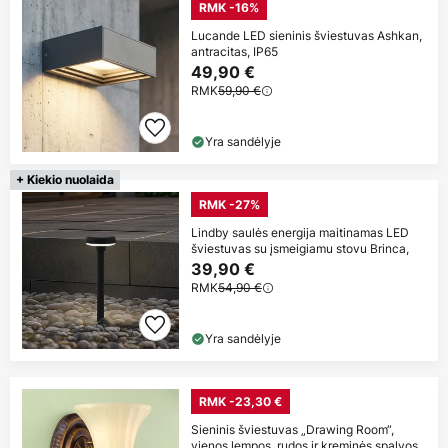
RMK -16%
Lucande LED sieninis šviestuvas Ashkan,
antracitas, IP65
49,90 €
RMK
59,90 €
Yra sandėlyje
+ Kiekio nuolaida
RMK -27%
Lindby saulės energija maitinamas LED
šviestuvas su įsmeigiamu stovu Brinca,
39,90 €
RMK
54,90 €
Yra sandėlyje
RMK -23,30 €
Sieninis šviestuvas „Drawing Room“,
vienos lempos, rudos ir kreminės spalvos