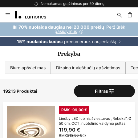
Nemokamas pristatymas užsakymams, viršijantiems 69 €
Skip
to
Content
ška
Peržiūrėk
Iki 70% nuolaida daugiau nei 20 000 prekių
pasiūlymus
prenumeruok naujienlaiškį
15% nuolaidos kodas:
Prekyba
Biuro apšvietimas
Dizaino ir viešbučių apšvietimas
Tec
19213 Produktai
Filtras
RMK -99,00 €
Lindby LED lubinis šviestuvas „Rebeka“, Ø
50 cm, CCT, nuotolinio valdymo pultas
119,90 €
RMK
218,90 €