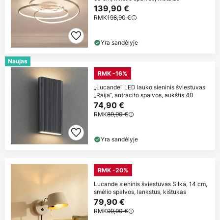
139,90 €
RMK
198,90 €
Yra sandėlyje
Naujas
RMK -16%
„Lucande“ LED lauko sieninis šviestuvas
„Raija“, antracito spalvos, aukštis 40
74,90 €
RMK
89,90 €
Yra sandėlyje
RMK -20%
Lucande sieninis šviestuvas Silka, 14 cm,
smėlio spalvos, lankstus, kištukas
79,90 €
RMK
99,90 €