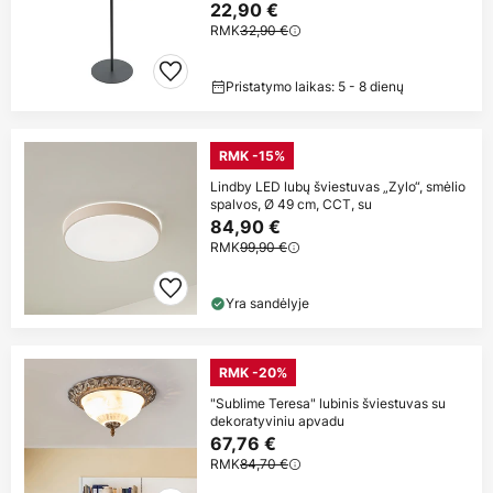
22,90 €
RMK
32,90 €
Pristatymo laikas: 5 - 8 dienų
RMK -15%
Lindby LED lubų šviestuvas „Zylo“, smėlio
spalvos, Ø 49 cm, CCT, su
84,90 €
RMK
99,90 €
Yra sandėlyje
RMK -20%
"Sublime Teresa" lubinis šviestuvas su
dekoratyviniu apvadu
67,76 €
RMK
84,70 €