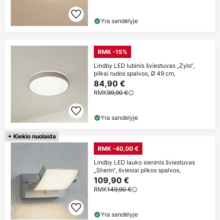
Yra sandėlyje
RMK -15%
Lindby LED lubinis šviestuvas „Zylo“,
pilkai rudos spalvos, Ø 49 cm,
84,90 €
RMK
99,90 €
Yra sandėlyje
+ Kiekio nuolaida
RMK -40,00 €
Lindby LED lauko sieninis šviestuvas
„Sherin“, šviesiai pilkos spalvos,
109,90 €
RMK
149,90 €
Yra sandėlyje