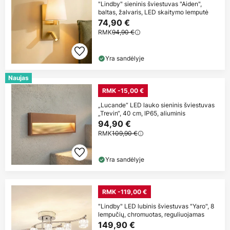
"Lindby" sieninis šviestuvas "Aiden",
baltas, žalvaris, LED skaitymo lemputė
74,90 €
RMK
94,90 €
Yra sandėlyje
Naujas
RMK -15,00 €
„Lucande“ LED lauko sieninis šviestuvas
„Trevin“, 40 cm, IP65, aliuminis
94,90 €
RMK
109,90 €
Yra sandėlyje
RMK -119,00 €
"Lindby" LED lubinis šviestuvas "Yaro", 8
lempučių, chromuotas, reguliuojamas
149,90 €