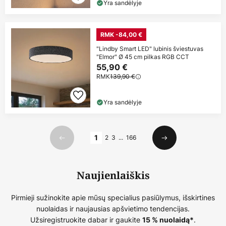
Yra sandėlyje
RMK -84,00 €
"Lindby Smart LED" lubinis šviestuvas
"Elmor" Ø 45 cm pilkas RGB CCT
55,90 €
RMK
139,90 €
Yra sandėlyje
Puslapis
1
2
3
...
166
Ankstesnis
Kitas
Naujienlaiškis
Pirmieji sužinokite apie mūsų specialius pasiūlymus, išskirtines
nuolaidas ir naujausias apšvietimo tendencijas.
Užsiregistruokite dabar ir gaukite
.
15 % nuolaidą*