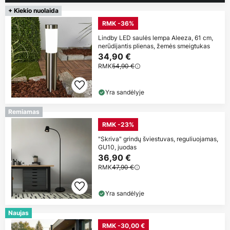
+ Kiekio nuolaida
RMK -36%
Lindby LED saulės lempa Aleeza, 61 cm,
nerūdijantis plienas, žemės smeigtukas
34,90 €
RMK
54,90 €
Yra sandėlyje
Remiamas
RMK -23%
"Skriva" grindų šviestuvas, reguliuojamas,
GU10, juodas
36,90 €
RMK
47,90 €
Yra sandėlyje
Naujas
RMK -30,00 €