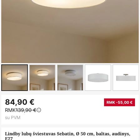
Skip
84,90 €
to
RMK -55,00 €
RMK
139,90 €
the
su PVM
beginning
of
Lindby lubų šviestuvas Sebatin, Ø 50 cm, baltas, audinys,
the
E27