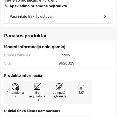
Pristatymo laikas: 4 - 7 dienų
Apšvietimo priemonė neįtraukta
Pasirinkite E27 šviestuvą
Panašūs produktai
Išsami informacija apie gaminį
Prekės ženklas:
Lindby
SKU:
9620329
Produkto informacija
Pritemdoma
Be
Lemputė
E27
s
reguliatoria
neįtraukta
us
Puikiai tinka šiems kambariams