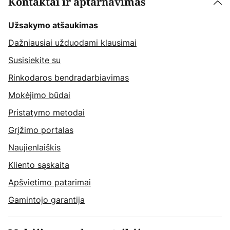
Kontaktai ir aptarnavimas
Užsakymo atšaukimas
Dažniausiai užduodami klausimai
Susisiekite su
Rinkodaros bendradarbiavimas
Mokėjimo būdai
Pristatymo metodai
Grįžimo portalas
Naujienlaiškis
Kliento sąskaita
Apšvietimo patarimai
Gamintojo garantija