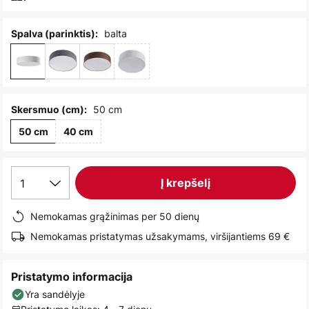
images
gallery
balta
Spalva (parinktis):
50 cm
Skersmuo (cm):
50 cm
40 cm
1
Į krepšelį
Nemokamas grąžinimas per 50 dienų
Nemokamas pristatymas užsakymams, viršijantiems 69 €
Pristatymo informacija
Yra sandėlyje