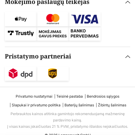
Mokėjimo paslaugų teikėjas
Pristatymo partneriai
Privatumo nustatymai
Teisinė pastaba
Bendrosios sąlygos
Slapukai ir privatumo politika
Baterijų šalinimas
Žibintų šalinimas
Perbrauktos kainos atitinka gamintojo rekomenduojamą mažmeninę
pardavimo kainą.
Į visas kainas įskaičiuotas 21 % PVM, pristatymo išlaidos neįskaičiuotos.