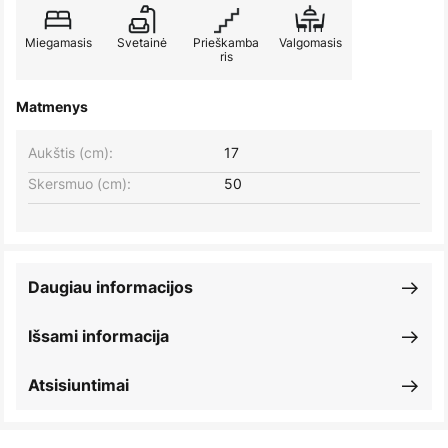
Miegamasis
Svetainė
Prieškamba
Valgomasis
ris
Matmenys
Aukštis (cm):
17
Skersmuo (cm):
50
Daugiau informacijos
Išsami informacija
Atsisiuntimai