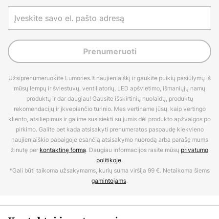
Prenumeruoti
Užsiprenumeruokite Lumories.lt naujienlaiškį ir gaukite puikių pasiūlymų iš
mūsų lempų ir šviestuvų, ventiliatorių, LED apšvietimo, išmaniųjų namų
produktų ir dar daugiau! Gausite išskirtinių nuolaidų, produktų
rekomendacijų ir įkvepiančio turinio. Mes vertiname jūsų, kaip vertingo
kliento, atsiliepimus ir galime susisiekti su jumis dėl produkto apžvalgos po
pirkimo. Galite bet kada atsisakyti prenumeratos paspaudę kiekvieno
naujienlaiškio pabaigoje esančią atsisakymo nuorodą arba parašę mums
žinutę per
kontaktinę formą
. Daugiau informacijos rasite mūsų
privatumo
politikoje
.
*Gali būti taikoma užsakymams, kurių suma viršija 99 €. Netaikoma šiems
gamintojams
.