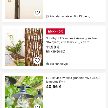
Pristatymo laikas: 9 - 13 dienų
RMK -40%
"Lindby" LED saulės šviesos grandinė
"Kaloyan", 200 lempučių, 2,19 m
11,90 €
RMK
19,90 €
Yra sandėlyje
LED saulės šviesos grandinė Vivo 365, 8
lemputės IP44
40,66 €