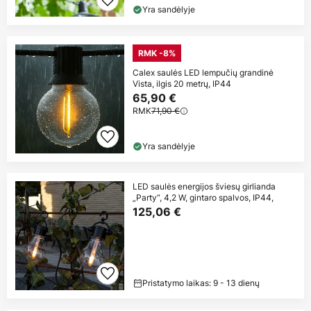
Yra sandėlyje
RMK -8%
Calex saulės LED lempučių grandinė
Vista, ilgis 20 metrų, IP44
65,90 €
RMK
71,90 €
Yra sandėlyje
LED saulės energijos šviesų girlianda
„Party“, 4,2 W, gintaro spalvos, IP44,
125,06 €
Pristatymo laikas: 9 - 13 dienų