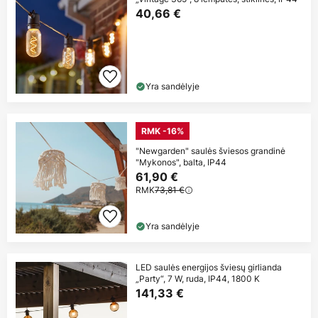
40,66 €
Yra sandėlyje
RMK -16%
"Newgarden" saulės šviesos grandinė
"Mykonos", balta, IP44
61,90 €
RMK
73,81 €
Yra sandėlyje
LED saulės energijos šviesų girlianda
„Party“, 7 W, ruda, IP44, 1800 K
141,33 €