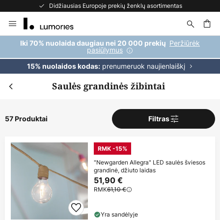
Didžiausias Europoje prekių ženklų asortimentas
Skip
to
Content
ška
Peržiūrėk
Iki 70% nuolaida daugiau nei 20 000 prekių
pasiūlymus
prenumeruok naujienlaiškį
15% nuolaidos kodas:
Saulės grandinės žibintai
57 Produktai
Filtras
RMK -15%
"Newgarden Allegra" LED saulės šviesos
grandinė, džiuto laidas
51,90 €
RMK
61,10 €
Yra sandėlyje