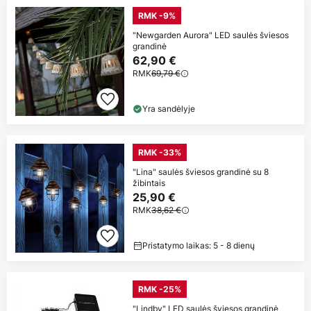
RMK -9%
"Newgarden Aurora" LED saulės šviesos
grandinė
62,90 €
RMK
69,79 €
Yra sandėlyje
RMK -33%
"Lina" saulės šviesos grandinė su 8
žibintais
25,90 €
RMK
38,62 €
Pristatymo laikas: 5 - 8 dienų
RMK -25%
"Lindby" LED saulės šviesos grandinė