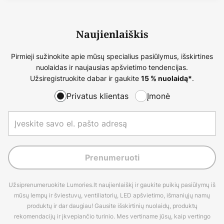
Naujienlaiškis
Pirmieji sužinokite apie mūsų specialius pasiūlymus, išskirtines
nuolaidas ir naujausias apšvietimo tendencijas.
Užsiregistruokite dabar ir gaukite
.
15 % nuolaidą*
Privatus klientas
Įmonė
Prenumeruoti
Užsiprenumeruokite Lumories.lt naujienlaiškį ir gaukite puikių pasiūlymų iš
mūsų lempų ir šviestuvų, ventiliatorių, LED apšvietimo, išmaniųjų namų
produktų ir dar daugiau! Gausite išskirtinių nuolaidų, produktų
rekomendacijų ir įkvepiančio turinio. Mes vertiname jūsų, kaip vertingo