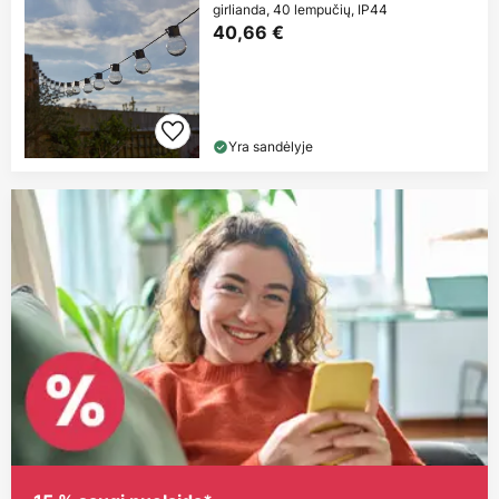
girlianda, 40 lempučių, IP44
40,66 €
Yra sandėlyje