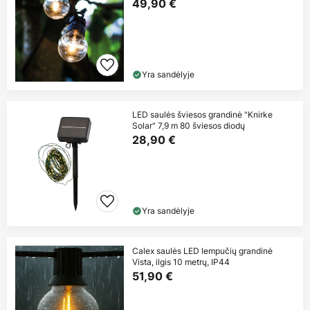
lempučių,
49,90 €
Yra sandėlyje
LED saulės šviesos grandinė "Knirke
Solar" 7,9 m 80 šviesos diodų
28,90 €
Yra sandėlyje
Calex saulės LED lempučių grandinė
Vista, ilgis 10 metrų, IP44
51,90 €