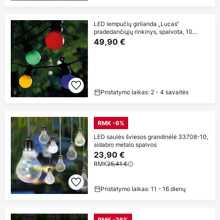
LED lempučių girlianda „Lucas“
pradedančiųjų rinkinys, spalvota, 10
lempučių,
49,90 €
Pristatymo laikas: 2 - 4 savaitės
RMK -6%
LED saulės šviesos grandinėlė 33708-10,
sidabro metalo spalvos
23,90 €
RMK
25,41 €
Pristatymo laikas: 11 - 16 dienų
RMK -26%