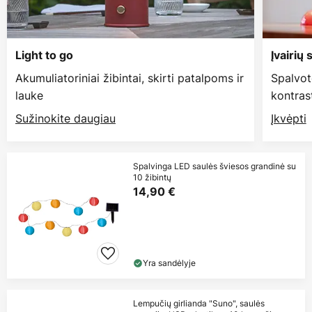
Light to go
Įvairių
Akumuliatoriniai žibintai, skirti patalpoms ir
Spalvot
lauke
kontras
Sužinokite daugiau
Įkvėpti
Spalvinga LED saulės šviesos grandinė su
10 žibintų
14,90 €
Yra sandėlyje
Lempučių girlianda "Suno", saulės