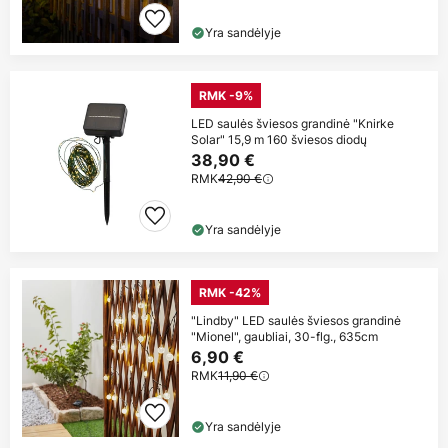
Yra sandėlyje
RMK -9%
LED saulės šviesos grandinė "Knirke
Solar" 15,9 m 160 šviesos diodų
38,90 €
RMK
42,90 €
Yra sandėlyje
RMK -42%
"Lindby" LED saulės šviesos grandinė
"Mionel", gaubliai, 30-flg., 635cm
6,90 €
RMK
11,90 €
Yra sandėlyje