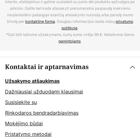
kliento, atsiliepimus ir galime susisiekti su jumis dėl produkto apžvalgos po
pirkimo. Galite bet kada atsisakyti prenumeratos paspaudę kiekvieno
naujienlaiškio pabaigoje esančią atsisakymo nuorodą arba parašę mums
žinutę per
kontaktinę formą
. Daugiau informacijos rasite mūsų
privatumo
politikoje
.
*Gali būti taikoma užsakymams, kurių suma viršija 99 €. Netaikoma šiems
gamintojams
.
Kontaktai ir aptarnavimas
Užsakymo atšaukimas
Dažniausiai užduodami klausimai
Susisiekite su
Rinkodaros bendradarbiavimas
Mokėjimo būdai
Pristatymo metodai