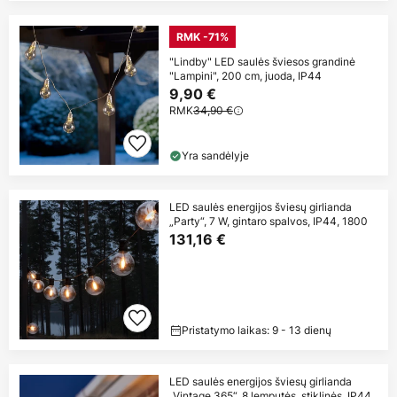
RMK -71%
"Lindby" LED saulės šviesos grandinė
"Lampini", 200 cm, juoda, IP44
9,90 €
RMK
34,90 €
Yra sandėlyje
LED saulės energijos šviesų girlianda
„Party“, 7 W, gintaro spalvos, IP44, 1800
131,16 €
Pristatymo laikas: 9 - 13 dienų
LED saulės energijos šviesų girlianda
„Vintage 365“, 8 lemputės, stiklinės, IP44