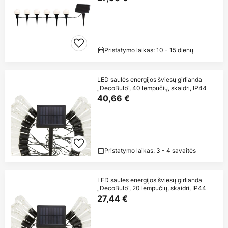
Pristatymo laikas: 10 - 15 dienų
LED saulės energijos šviesų girlianda
„DecoBulb“, 40 lempučių, skaidri, IP44
40,66 €
Pristatymo laikas: 3 - 4 savaitės
LED saulės energijos šviesų girlianda
„DecoBulb“, 20 lempučių, skaidri, IP44
27,44 €