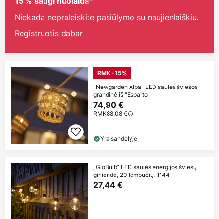
15 % saugi nuolaida*
Niekada nepraleiskite pasiūlymo su naujienlaiškiu.
Registruotis dabar
RMK -15%
"Newgarden Alba" LED saulės šviesos
grandinė iš "Esparto
74,90 €
RMK
88,08 €
Yra sandėlyje
„GloBulb“ LED saulės energijos šviesų
girlianda, 20 lempučių, IP44
27,44 €