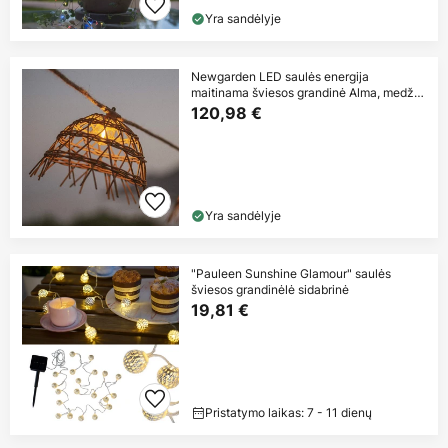
Yra sandėlyje
Newgarden LED saulės energija
maitinama šviesos grandinė Alma, medžio
spalvos,
120,98 €
Yra sandėlyje
"Pauleen Sunshine Glamour" saulės
šviesos grandinėlė sidabrinė
19,81 €
Pristatymo laikas: 7 - 11 dienų