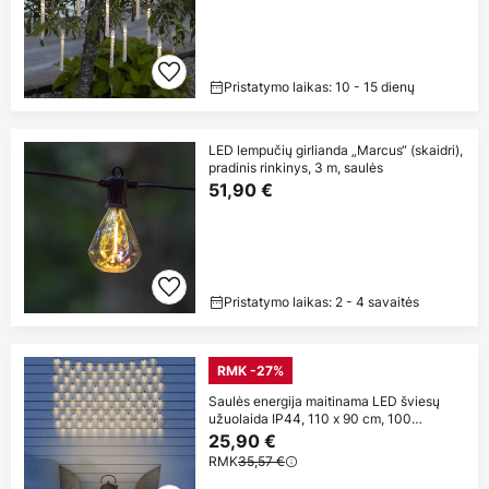
Pristatymo laikas: 10 - 15 dienų
LED lempučių girlianda „Marcus“ (skaidri),
pradinis rinkinys, 3 m, saulės
51,90 €
Pristatymo laikas: 2 - 4 savaitės
RMK -27%
Saulės energija maitinama LED šviesų
užuolaida IP44, 110 x 90 cm, 100
lempučių
25,90 €
RMK
35,57 €