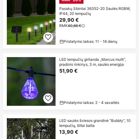
Pasakų žibintai 36352-20 Saulės RGBW,
IP44, 20 lempučių
29,90 €
RMK
40,66 €
Pristatymo laikas: 11 - 16 dienų
LED lempučių girlianda „Marcus multi“,
pradinis rinkinys, 3 m, saulės energija
51,90 €
Pristatymo laikas: 2 - 4 savaitės
LED saulės šviesos grandinė "Bubbly", 10
lempučių, šiltai balta
13,90 €