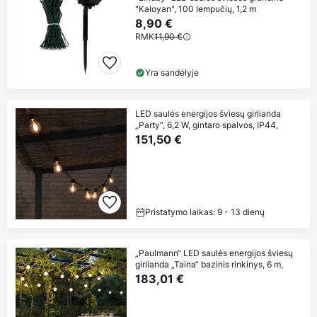
"Kaloyan", 100 lempučių, 1,2 m
8,90 €
RMK
11,90 €
Yra sandėlyje
LED saulės energijos šviesų girlianda
„Party“, 6,2 W, gintaro spalvos, IP44,
151,50 €
Pristatymo laikas: 9 - 13 dienų
„Paulmann“ LED saulės energijos šviesų
girlianda „Taina“ bazinis rinkinys, 6 m,
183,01 €