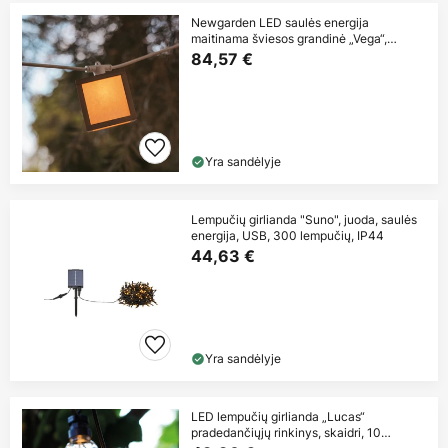
Newgarden LED saulės energija
maitinama šviesos grandinė „Vega“,
bambukas, IP44
84,57 €
Yra sandėlyje
Lempučių girlianda "Suno", juoda, saulės
energija, USB, 300 lempučių, IP44
44,63 €
Yra sandėlyje
LED lempučių girlianda „Lucas“
pradedančiųjų rinkinys, skaidri, 10