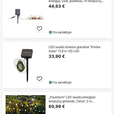
energija, USB, plastikas, 10 lempučių,
IP44
44,63 €
Yra sandėlyje
LED saulės šviesos grandinė "Knirke
Solar" 11,9 m 120 LED
33,90 €
Yra sandėlyje
„Paulmann“ LED saulės energijos
lempučių girlianda „Taina“, 2 m
prailginimas,
60,99 €