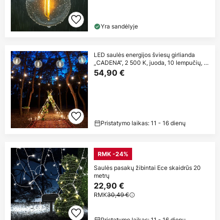
Yra sandėlyje
LED saulės energijos šviesų girlianda
„CADENA“, 2 500 K, juoda, 10 lempučių, 5
m
54,90 €
Pristatymo laikas: 11 - 16 dienų
RMK -24%
Saulės pasakų žibintai Ece skaidrūs 20
metrų
22,90 €
RMK
30,49 €
Pristatymo laikas: 11 - 16 dienų