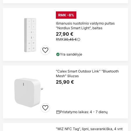
RMK -8%
Išmanusis nuotolinio valdymo pultas
"Nordlux Smart Light", baltas
27,90 €
RMK
30,45 €
Yra sandėlyje
"Calex Smart Outdoor Link" "Bluetooth
Mesh" šliuzas
25,90 €
Pristatymo laikas: 4 - 7 dienų
"WiZ NFC Tag", lipni, savarankiška, 4 vnt