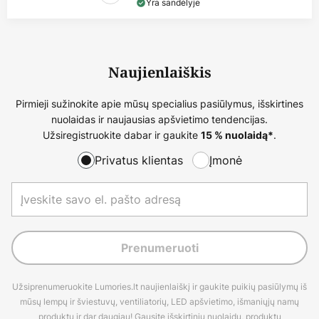
Yra sandėlyje
Naujienlaiškis
Pirmieji sužinokite apie mūsų specialius pasiūlymus, išskirtines
nuolaidas ir naujausias apšvietimo tendencijas.
Užsiregistruokite dabar ir gaukite
.
15 % nuolaidą*
Privatus klientas
Įmonė
Prenumeruoti
Užsiprenumeruokite Lumories.lt naujienlaiškį ir gaukite puikių pasiūlymų iš
mūsų lempų ir šviestuvų, ventiliatorių, LED apšvietimo, išmaniųjų namų
produktų ir dar daugiau! Gausite išskirtinių nuolaidų, produktų