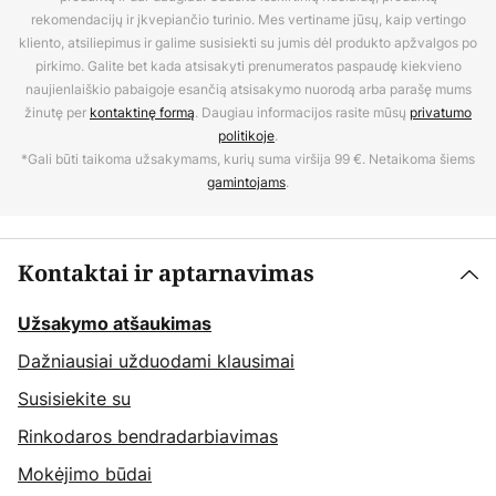
rekomendacijų ir įkvepiančio turinio. Mes vertiname jūsų, kaip vertingo
kliento, atsiliepimus ir galime susisiekti su jumis dėl produkto apžvalgos po
pirkimo. Galite bet kada atsisakyti prenumeratos paspaudę kiekvieno
naujienlaiškio pabaigoje esančią atsisakymo nuorodą arba parašę mums
žinutę per
kontaktinę formą
. Daugiau informacijos rasite mūsų
privatumo
politikoje
.
*Gali būti taikoma užsakymams, kurių suma viršija 99 €. Netaikoma šiems
gamintojams
.
Kontaktai ir aptarnavimas
Užsakymo atšaukimas
Dažniausiai užduodami klausimai
Susisiekite su
Rinkodaros bendradarbiavimas
Mokėjimo būdai