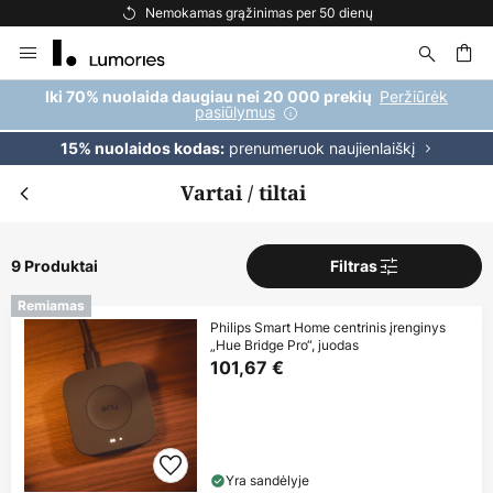
Nemokamas grąžinimas per 50 dienų
Skip
to
Content
ška
Peržiūrėk
Iki 70% nuolaida daugiau nei 20 000 prekių
pasiūlymus
prenumeruok naujienlaiškį
15% nuolaidos kodas:
Vartai / tiltai
9 Produktai
Filtras
Remiamas
Philips Smart Home centrinis įrenginys
„Hue Bridge Pro“, juodas
101,67 €
Yra sandėlyje