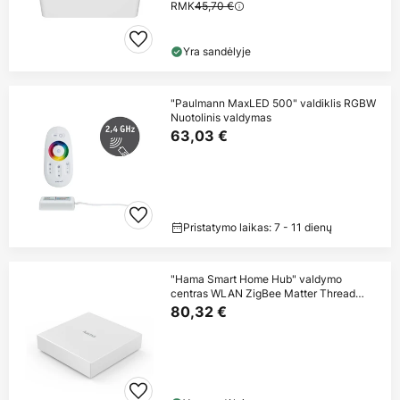
RMK
45,70 €
Yra sandėlyje
"Paulmann MaxLED 500" valdiklis RGBW
Nuotolinis valdymas
63,03 €
Pristatymo laikas: 7 - 11 dienų
"Hama Smart Home Hub" valdymo
centras WLAN ZigBee Matter Thread
baltas
80,32 €