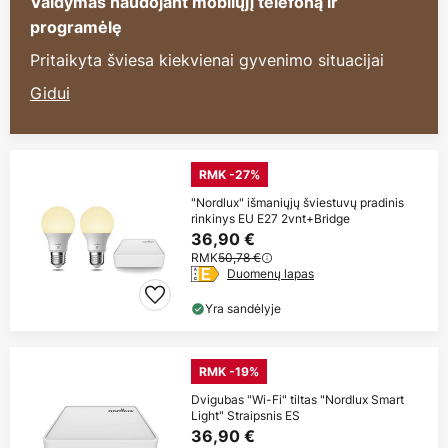
Valdymas naudojant mobilųjį telefoną ir
programėlę
Pritaikyta šviesa kiekvienai gyvenimo situacijai
Gidui
RMK -27%
"Nordlux" išmaniųjų šviestuvų pradinis
rinkinys EU E27 2vnt+Bridge
36,90 €
RMK
50,78 €
Duomenų lapas
Yra sandėlyje
RMK -19%
Dvigubas "Wi-Fi" tiltas "Nordlux Smart
Light" Straipsnis ES
36,90 €