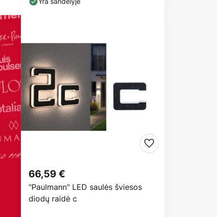
Yra sandėlyje
66,59 €
"Paulmann" LED saulės šviesos
diodų raidė c