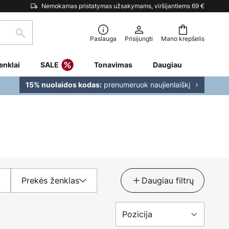
Nemokamas pristatymas užsakymams, viršijantiems 69 €
Paieška
Paslauga
Prisijungti
Mano krepšelis
enklai
SALE
Tonavimas
Daugiau
prenumeruok naujienlaiškį
15% nuolaidos kodas:
Prekės ženklas
Daugiau filtrų