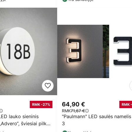
64,90 €
RMK -27%
RMK 
RMK
71,67 €
ED lauko sieninis
"Paulmann" LED saulės namelis 
„Advero“, šviesiai pilkos
3