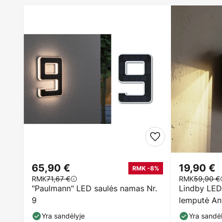
65,90 €
19,90 €
RMK -8%
RMK
71,67 €
RMK
59,90 €
"Paulmann" LED saulės namas Nr.
Lindby LED
9
lemputė Ant
Yra sandėlyje
Yra sandėl