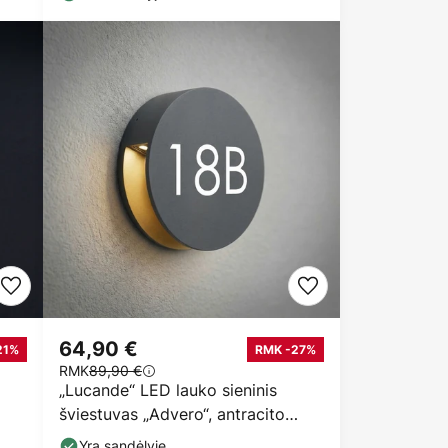
64,90 €
21%
RMK -27%
RMK
89,90 €
„Lucande“ LED lauko sieninis
šviestuvas „Advero“, antracito
spalvos, namo
Yra sandėlyje