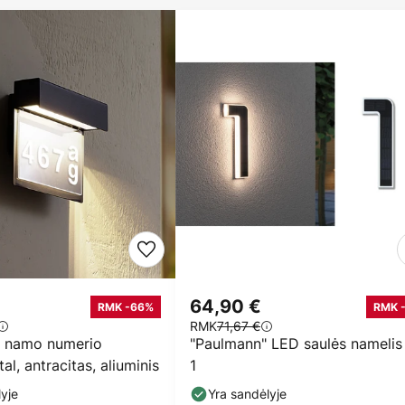
64,90 €
RMK -66%
RMK 
RMK
71,67 €
 namo numerio
"Paulmann" LED saulės namelis 
al, antracitas, aliuminis
1
yje
Yra sandėlyje