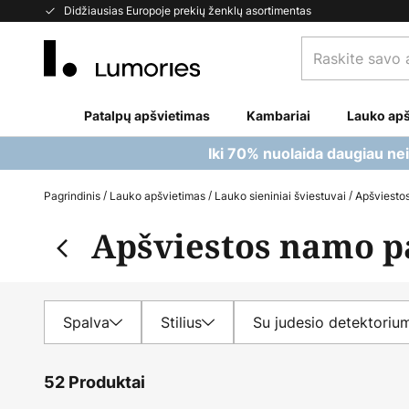
Skip
Didžiausias Europoje prekių ženklų asortimentas
to
Raskite
Content
savo
apšvietimą...
Patalpų apšvietimas
Kambariai
Lauko apš
Iki 70% nuolaida daugiau ne
Pagrindinis
Lauko apšvietimas
Lauko sieniniai šviestuvai
Apšviesto
Apšviestos namo p
Spalva
Stilius
Su judesio detektoriu
52 Produktai