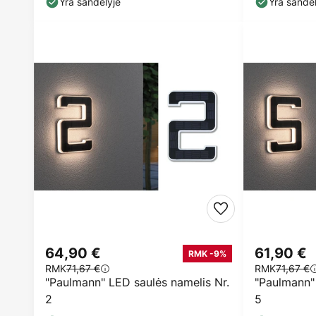
Yra sandėlyje
Yra sandėl
64,90 €
61,90 €
RMK -9%
RMK
71,67 €
RMK
71,67 €
"Paulmann" LED saulės namelis Nr.
"Paulmann" 
2
5