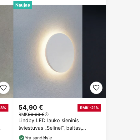
Naujas
54,90 €
38%
RMK -21%
RMK
69,90 €
Lindby LED lauko sieninis
šviestuvas „Selinel“, baltas,
skersmuo 23 cm, namo
Yra sandėlyje