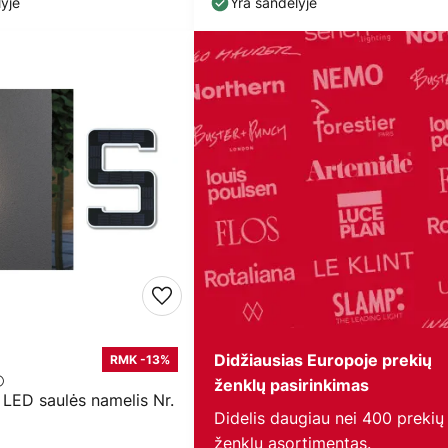
yje
Yra sandėlyje
Didžiausias Europoje prekių
RMK -13%
ženklų pasirinkimas
LED saulės namelis Nr.
Didelis daugiau nei 400 prekių
ženklų asortimentas.