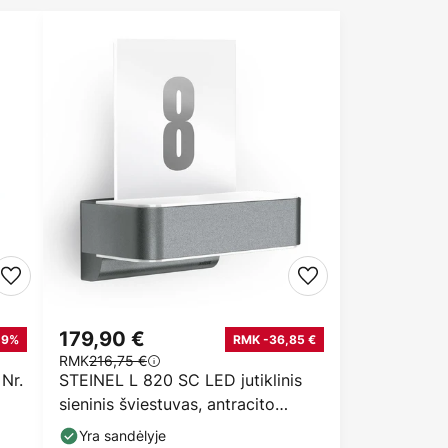
179,90 €
-9%
RMK -36,85 €
RMK
216,75 €
Nr.
STEINEL L 820 SC LED jutiklinis
sieninis šviestuvas, antracito
spalvos
Yra sandėlyje