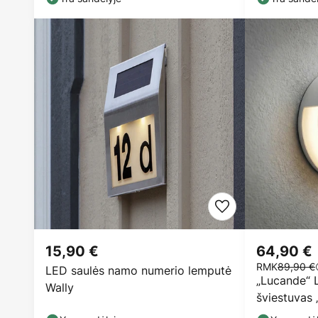
15,90 €
64,90 €
RMK
89,90 €
LED saulės namo numerio lemputė
„Lucande“ L
Wally
šviestuvas 
spalvos, su