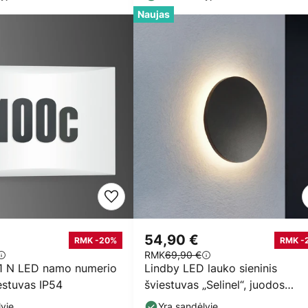
Naujas
54,90 €
RMK -20%
RMK -
RMK
69,90 €
1 N LED namo numerio
Lindby LED lauko sieninis
iestuvas IP54
šviestuvas „Selinel“, juodos
spalvos, 23 cm, namo
yje
Yra sandėlyje