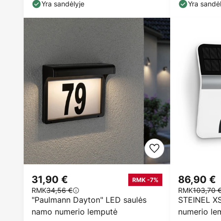
Yra sandėlyje
Yra sandėl
31,90 €
86,90 €
RMK -7%
RMK
34,56 €
RMK
103,70 
"Paulmann Dayton" LED saulės
STEINEL X
namo numerio lemputė
numerio lem