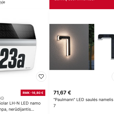
yje
71,67 €
RMK -16,80 €
€
"Paulmann" LED saulės namelis 
Solar LH-N LED namo
7
pa, nerūdijantis