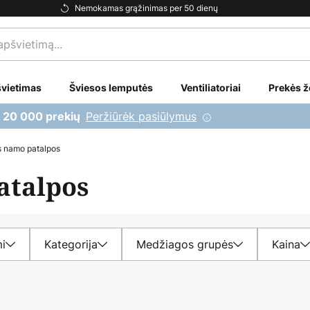
Nemokamas grąžinimas per 50 dienų
vietimas
Šviesos lemputės
Ventiliatoriai
Prekės ž
Peržiūrėk pasiūlymus
i 20 000 prekių
s namo patalpos
atalpos
mi
Kategorija
Medžiagos grupės
Kaina