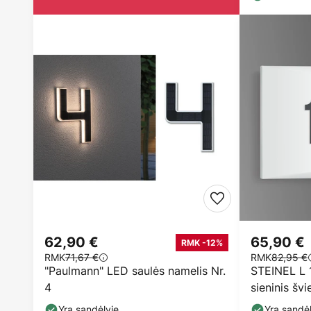
62,90 €
65,90 €
RMK -12%
RMK
71,67 €
RMK
82,95 €
"Paulmann" LED saulės namelis Nr.
STEINEL L 
4
sieninis šv
Yra sandėlyje
Yra sandėl