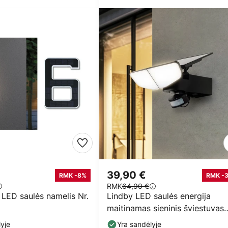
39,90 €
RMK -8%
RMK -
RMK
64,90 €
LED saulės namelis Nr.
Lindby LED saulės energija
maitinamas sieninis šviestuvas
Naelin, juodas,
yje
Yra sandėlyje