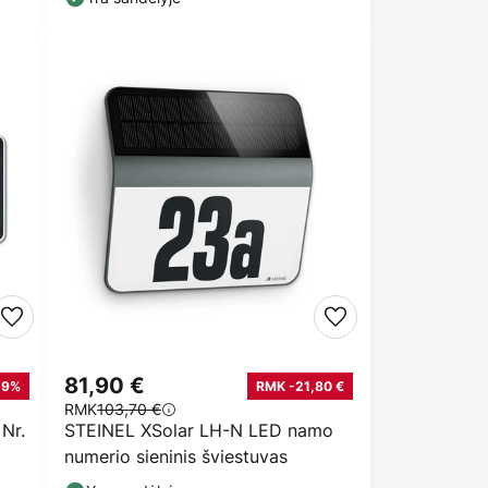
81,90 €
-9%
RMK -21,80 €
RMK
103,70 €
Nr.
STEINEL XSolar LH-N LED namo
numerio sieninis šviestuvas