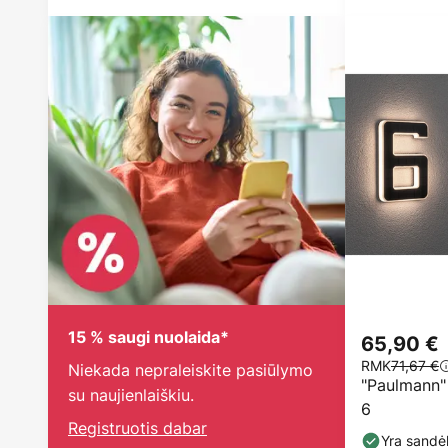
15 % saugi nuolaida*
65,90 €
RMK
71,67 €
Niekada nepraleiskite pasiūlymo
"Paulmann" 
su naujienlaiškiu.
6
Registruotis dabar
Yra sandėl