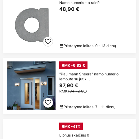
Namo numeris - a raidė
48,90 €
Pristatymo laikas: 9 - 13 dienų
RMK -6,82 €
"Paulmann Sheera" namo numerio
lemputė su jutikliu
97,90 €
RMK
104,72 €
Pristatymo laikas: 7 - 11 dienų
RMK -41%
Lipnus skaičius 0