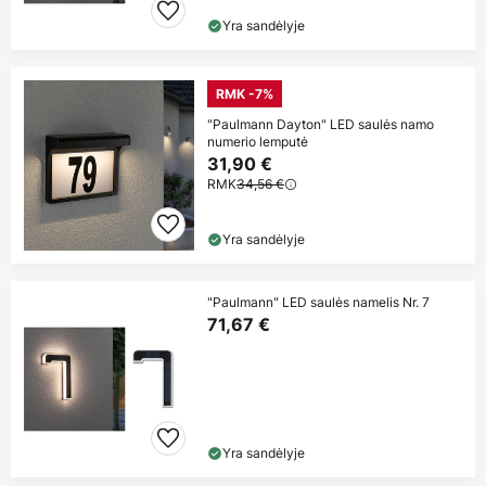
Yra sandėlyje
RMK -7%
"Paulmann Dayton" LED saulės namo
numerio lemputė
31,90 €
RMK
34,56 €
Yra sandėlyje
"Paulmann" LED saulės namelis Nr. 7
71,67 €
Yra sandėlyje