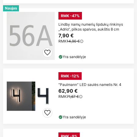
Naujas
RMK -47%
Lindby namų numerių lipdukų rinkinys
„Adrio“, pilkos spalvos, aukštis 8 cm
7,90 €
RMK
14,90 €
Yra sandėlyje
RMK -12%
"Paulmann" LED saulės namelis Nr. 4
62,90 €
RMK
71,67 €
Yra sandėlyje
RMK -9%