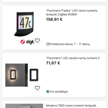
"Paulmann Padea" LED namo numerio
lemputė ZigBee RGBW
158,61 €
Pristatymo laikas: 7 - 11 dienų
"Paulmann" LED saulės namų numeris 0
71,67 €
Yra sandėlyje
Modena 7655 namo numerio lemputė,