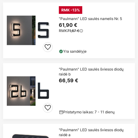
RMK -13%
"Paulmann" LED saulės namelis Nr. 5
61,90 €
RMK
71,67 €
Yra sandėlyje
"Paulmann" LED saulės šviesos diodų
raidė b
66,59 €
Pristatymo laikas: 7 - 11 dienų
"Paulmann" LED saulės šviesos diodų
raidė a