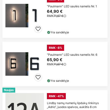
"Paulmann" LED saulės namelis Nr. 1
64,90 €
RMK
71,67 €
Yra sandėlyje
RMK -8%
"Paulmann" LED saulės namelis Nr. 6
65,90 €
RMK
71,67 €
Yra sandėlyje
Naujas
RMK -47%
Lindby namų numerių lipdukų rinkinys
„Adrio“, juodos spalvos, aukštis 8 cm