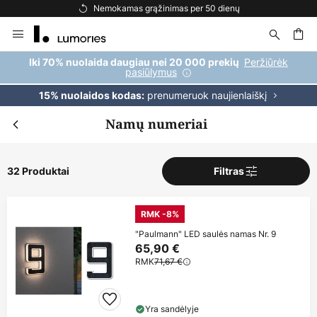
Nemokamas grąžinimas per 50 dienų
Skip
to
Content
ška
Peržiūrėk
Iki 70% nuolaida daugiau nei 20 000 prekių
pasiūlymus
prenumeruok naujienlaiškį
15% nuolaidos kodas:
Namų numeriai
32 Produktai
Filtras
RMK -8%
"Paulmann" LED saulės namas Nr. 9
65,90 €
RMK
71,67 €
Yra sandėlyje