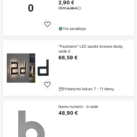
2,90 €
RMK
4,98 €
Yra sandėlyje
"Paulmann" LED saulės šviesos diodų
raidė d
66,59 €
Pristatymo laikas: 7 - 11 dienų
Namo numeris - b raidė
48,90 €