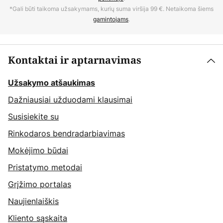
*Gali būti taikoma užsakymams, kurių suma viršija 99 €. Netaikoma šiems
gamintojams
.
Kontaktai ir aptarnavimas
Užsakymo atšaukimas
Dažniausiai užduodami klausimai
Susisiekite su
Rinkodaros bendradarbiavimas
Mokėjimo būdai
Pristatymo metodai
Grįžimo portalas
Naujienlaiškis
Kliento sąskaita