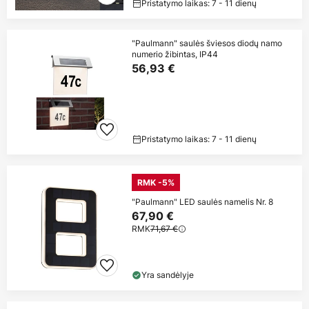
Pristatymo laikas: 7 - 11 dienų
"Paulmann" saulės šviesos diodų namo
numerio žibintas, IP44
56,93 €
Pristatymo laikas: 7 - 11 dienų
RMK -5%
"Paulmann" LED saulės namelis Nr. 8
67,90 €
RMK
71,67 €
Yra sandėlyje