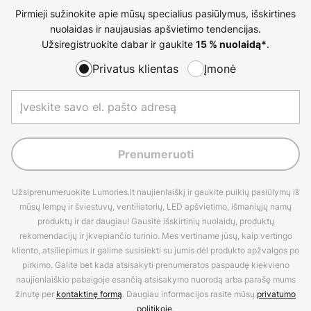
Pirmieji sužinokite apie mūsų specialius pasiūlymus, išskirtines
nuolaidas ir naujausias apšvietimo tendencijas.
Užsiregistruokite dabar ir gaukite
.
15 % nuolaidą*
Privatus klientas
Įmonė
Prenumeruoti
Užsiprenumeruokite Lumories.lt naujienlaiškį ir gaukite puikių pasiūlymų iš
mūsų lempų ir šviestuvų, ventiliatorių, LED apšvietimo, išmaniųjų namų
produktų ir dar daugiau! Gausite išskirtinių nuolaidų, produktų
rekomendacijų ir įkvepiančio turinio. Mes vertiname jūsų, kaip vertingo
kliento, atsiliepimus ir galime susisiekti su jumis dėl produkto apžvalgos po
pirkimo. Galite bet kada atsisakyti prenumeratos paspaudę kiekvieno
naujienlaiškio pabaigoje esančią atsisakymo nuorodą arba parašę mums
žinutę per
kontaktinę formą
. Daugiau informacijos rasite mūsų
privatumo
politikoje
.