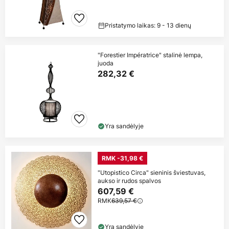
Pristatymo laikas: 9 - 13 dienų
"Forestier Impératrice" stalinė lempa,
juoda
282,32 €
Yra sandėlyje
RMK -31,98 €
"Utopistico Circa" sieninis šviestuvas,
aukso ir rudos spalvos
607,59 €
RMK
639,57 €
Yra sandėlyje