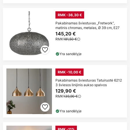
RMK -36,30 €
Pakabinamas šviestuvas „Fretwork“,
matinis chromas, metalas, Ø 39 cm, E27
145,20 €
RMK
181,50 €
Yra sandėlyje
RMK -10,00 €
Pakabinamas šviestuvas Tatuiruotė 6212
3 šviesos linijinis aukso spalvos
129,90 €
RMK
139,90 €
Yra sandėlyje
RMK -11%