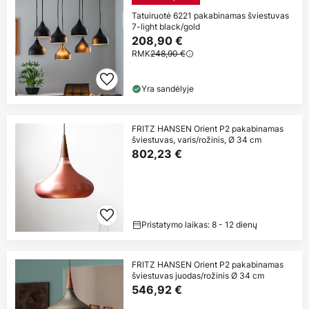
Tatuiruotė 6221 pakabinamas šviestuvas
7-light black/gold
208,90 €
RMK
248,90 €
Yra sandėlyje
FRITZ HANSEN Orient P2 pakabinamas
šviestuvas, varis/rožinis, Ø 34 cm
802,23 €
Pristatymo laikas: 8 - 12 dienų
FRITZ HANSEN Orient P2 pakabinamas
šviestuvas juodas/rožinis Ø 34 cm
546,92 €