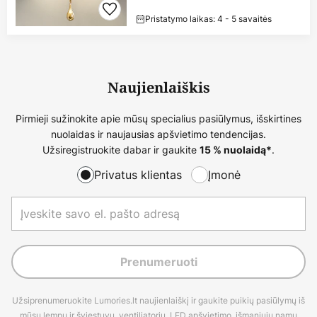
Pristatymo laikas: 4 - 5 savaitės
Naujienlaiškis
Pirmieji sužinokite apie mūsų specialius pasiūlymus, išskirtines
nuolaidas ir naujausias apšvietimo tendencijas.
Užsiregistruokite dabar ir gaukite
.
15 % nuolaidą*
Privatus klientas
Įmonė
Prenumeruoti
Užsiprenumeruokite Lumories.lt naujienlaiškį ir gaukite puikių pasiūlymų iš
mūsų lempų ir šviestuvų, ventiliatorių, LED apšvietimo, išmaniųjų namų