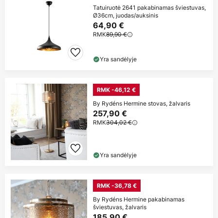
Tatuiruotė 2641 pakabinamas šviestuvas,
Ø36cm, juodas/auksinis
64,90 €
RMK
89,90 €
Yra sandėlyje
RMK -46,12 €
By Rydéns Hermine stovas, žalvaris
257,90 €
RMK
304,02 €
Yra sandėlyje
RMK -36,78 €
By Rydéns Hermine pakabinamas
šviestuvas, žalvaris
185,90 €