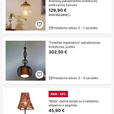
Ananasų pakabinamas šviestuvas,
antikvarinis žalvaris
129,90 €
RMK
157,29 €
Pristatymo laikas: 5 - 7 savaitės
"Forestier Impératrice" pakabinamas
šviestuvas, juodas
302,50 €
Pristatymo laikas: 3 - 4 savaitės
RMK -19%
"Bella" stalinė lempa su kvadratiniu
atspalviu ir pagrindu
45,90 €