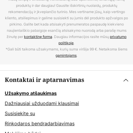
produktų ir dar daugiau! Gausite išskirtinių nuolaidų, produktų
rekomendacijų ir įkvepiančio turinio. Mes vertiname jūsų, kaip vertingo
kliento, atsiliepimus ir galime susisiekti su jumis dėl produkto apžvalgos po
pirkimo. Galite bet kada atsisakyti prenumeratos paspaudę kiekvieno
naujienlaiškio pabaigoje esančią atsisakymo nuorodą arba parašę mums
žinutę per
kontaktinę formą
. Daugiau informacijos rasite mūsų
privatumo
politikoje
.
*Gali būti taikoma užsakymams, kurių suma viršija 99 €. Netaikoma šiems
gamintojams
.
Kontaktai ir aptarnavimas
Užsakymo atšaukimas
Dažniausiai užduodami klausimai
Susisiekite su
Rinkodaros bendradarbiavimas