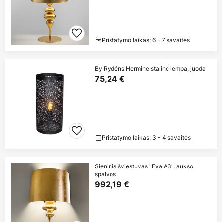
Pristatymo laikas: 6 - 7 savaitės
By Rydéns Hermine stalinė lempa, juoda
75,24 €
Pristatymo laikas: 3 - 4 savaitės
Sieninis šviestuvas "Eva A3", aukso
spalvos
992,19 €