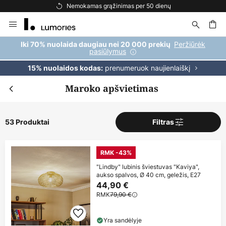
Nemokamas pristatymas užsakymams, viršijantiems 69 €
Skip
to
Content
ška
Peržiūrėk
Iki 70% nuolaida daugiau nei 20 000 prekių
pasiūlymus
prenumeruok naujienlaiškį
15% nuolaidos kodas:
Maroko apšvietimas
53 Produktai
Filtras
RMK -43%
"Lindby" lubinis šviestuvas "Kaviya",
aukso spalvos, Ø 40 cm, geležis, E27
44,90 €
RMK
79,90 €
Yra sandėlyje