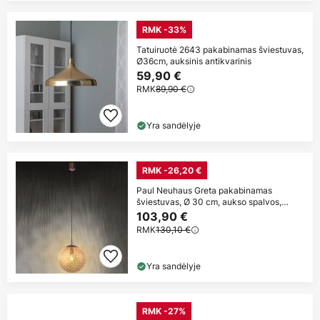
RMK -33%
Tatuiruotė 2643 pakabinamas šviestuvas,
Ø36cm, auksinis antikvarinis
59,90 €
RMK
89,90 €
Yra sandėlyje
RMK -26,20 €
Paul Neuhaus Greta pakabinamas
šviestuvas, Ø 30 cm, aukso spalvos,
metalas
103,90 €
RMK
130,10 €
Yra sandėlyje
RMK -27%