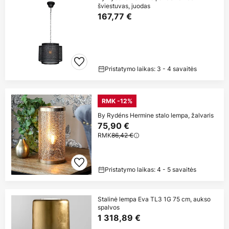
šviestuvas, juodas
167,77 €
Pristatymo laikas: 3 - 4 savaitės
RMK -12%
By Rydéns Hermine stalo lempa, žalvaris
75,90 €
RMK
86,42 €
Pristatymo laikas: 4 - 5 savaitės
Stalinė lempa Eva TL3 1G 75 cm, aukso
spalvos
1 318,89 €