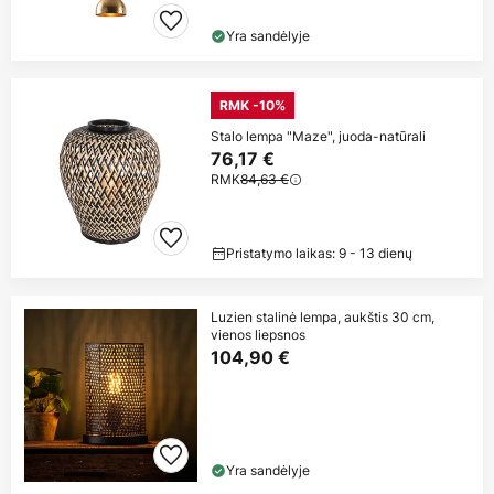
Yra sandėlyje
RMK -10%
Stalo lempa "Maze", juoda-natūrali
76,17 €
RMK
84,63 €
Pristatymo laikas: 9 - 13 dienų
Luzien stalinė lempa, aukštis 30 cm,
vienos liepsnos
104,90 €
Yra sandėlyje