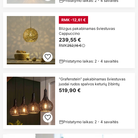
Pristatymo laikas: 2 - 4 savaitės
RMK -12,61 €
Blizgus pakabinamas šviestuvas
Cappuccino
239,55 €
RMK
252,16 €
Pristatymo laikas: 2 - 4 savaitės
"Grafenstein" pakabinamas šviestuvas
juodai rudos spalvos keturių žibintų
519,90 €
Pristatymo laikas: 2 - 4 savaitės