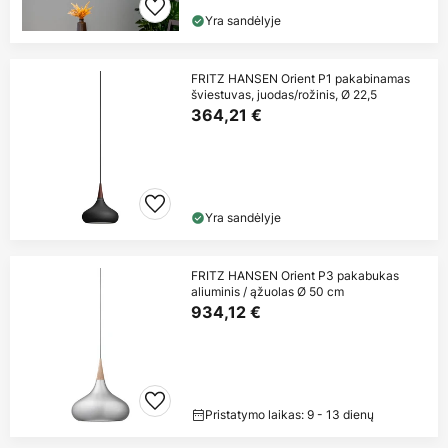
Yra sandėlyje
FRITZ HANSEN Orient P1 pakabinamas
šviestuvas, juodas/rožinis, Ø 22,5
364,21 €
Yra sandėlyje
FRITZ HANSEN Orient P3 pakabukas
aliuminis / ąžuolas Ø 50 cm
934,12 €
Pristatymo laikas: 9 - 13 dienų