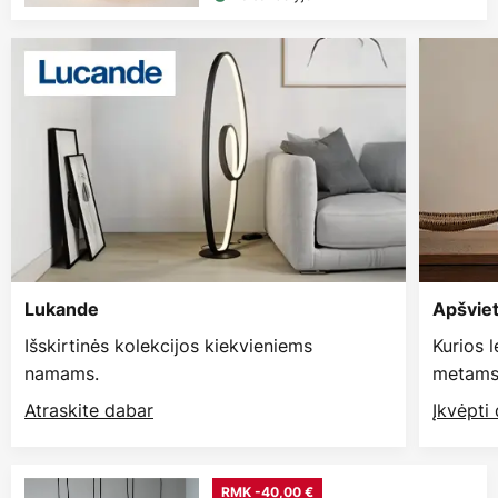
Lukande
Apšvie
Išskirtinės kolekcijos kiekvieniems
Kurios 
namams.
metams
Atraskite dabar
Įkvėpti
RMK -40,00 €