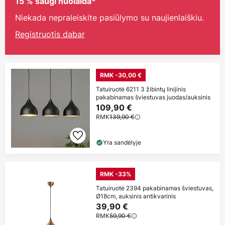
15 % saugi nuolaida*
Niekada nepraleiskite pasiūlymo su naujienlaiškiu.
Registruotis dabar
RMK -30,00 €
Tatuiruotė 6211 3 žibintų linijinis
pakabinamas šviestuvas juodas/auksinis
109,90 €
RMK
139,90 €
Yra sandėlyje
RMK -33%
Tatuiruotė 2394 pakabinamas šviestuvas,
Ø18cm, auksinis antikvarinis
39,90 €
RMK
59,90 €