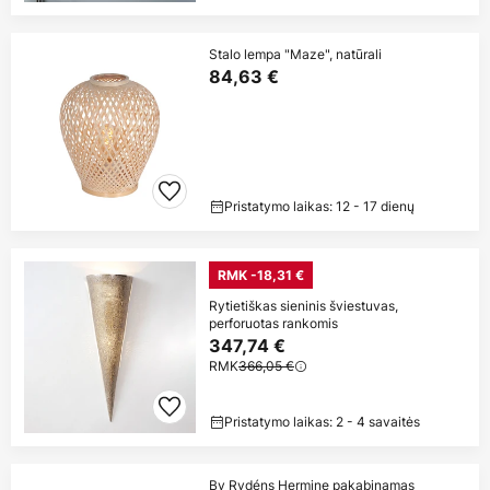
Stalo lempa "Maze", natūrali
84,63 €
Pristatymo laikas: 12 - 17 dienų
RMK -18,31 €
Rytietiškas sieninis šviestuvas,
perforuotas rankomis
347,74 €
RMK
366,05 €
Pristatymo laikas: 2 - 4 savaitės
By Rydéns Hermine pakabinamas