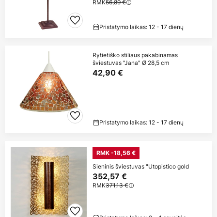
RMK
56,89 €
Pristatymo laikas: 12 - 17 dienų
Rytietiško stiliaus pakabinamas
šviestuvas "Jana" Ø 28,5 cm
42,90 €
Pristatymo laikas: 12 - 17 dienų
RMK -18,56 €
Sieninis šviestuvas "Utopistico gold
352,57 €
RMK
371,13 €