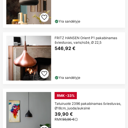
Yra sandėlyje
FRITZ HANSEN Orient P1 pakabinamas
šviestuvas, varis/rožė, Ø 22,5
546,92 €
Yra sandėlyje
RMK -33%
Tatuiruotė 2396 pakabinamas šviestuvas,
Ø18cm, juoda/auksinė
39,90 €
RMK
59,90 €