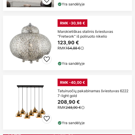
Yra sandėlyje
RMK -30,98 €
Marokietiškas stalinis šviestuvas
"Fretwork" iš poliruoto nikelio
123,90 €
RMK
154,88 €
Yra sandėlyje
RMK -40,00 €
Tatuiruočių pakabinamas šviestuvas 6222
7-light gold
208,90 €
RMK
248,90 €
Yra sandėlyje