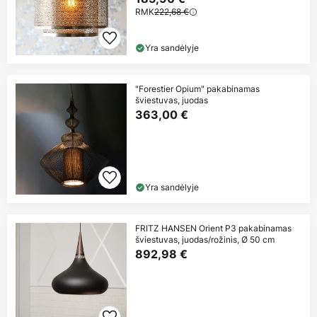
RMK
222,68 €
Yra sandėlyje
"Forestier Opium" pakabinamas
šviestuvas, juodas
363,00 €
Yra sandėlyje
FRITZ HANSEN Orient P3 pakabinamas
šviestuvas, juodas/rožinis, Ø 50 cm
892,98 €