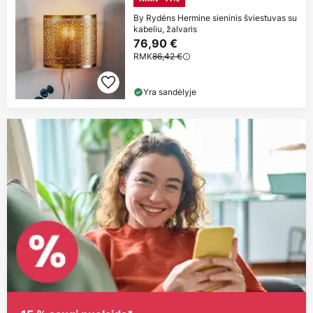
By Rydéns Hermine sieninis šviestuvas su
kabeliu, žalvaris
76,90 €
RMK
86,42 €
Yra sandėlyje