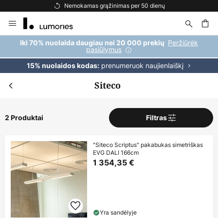
Nemokamas grąžinimas per 50 dienų
Skip
to
Content
ška
Peržiūrėk
Iki 70% nuolaida daugiau nei 20 000 prekių
pasiūlymus
prenumeruok naujienlaiškį
15% nuolaidos kodas:
Siteco
2 Produktai
Filtras
"Siteco Scriptus" pakabukas simetriškas
EVG DALI 166cm
1 354,35 €
Yra sandėlyje