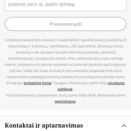
Prenumeruoti
Užsiprenumeruokite Lumories.lt naujienlaiškį ir gaukite puikių pasiūlymų iš
mūsų lempų ir šviestuvų, ventiliatorių, LED apšvietimo, išmaniųjų namų
produktų ir dar daugiau! Gausite išskirtinių nuolaidų, produktų
rekomendacijų ir įkvepiančio turinio. Mes vertiname jūsų, kaip vertingo
kliento, atsiliepimus ir galime susisiekti su jumis dėl produkto apžvalgos po
pirkimo. Galite bet kada atsisakyti prenumeratos paspaudę kiekvieno
naujienlaiškio pabaigoje esančią atsisakymo nuorodą arba parašę mums
žinutę per
kontaktinę formą
. Daugiau informacijos rasite mūsų
privatumo
politikoje
.
*Gali būti taikoma užsakymams, kurių suma viršija 99 €. Netaikoma šiems
gamintojams
.
Kontaktai ir aptarnavimas