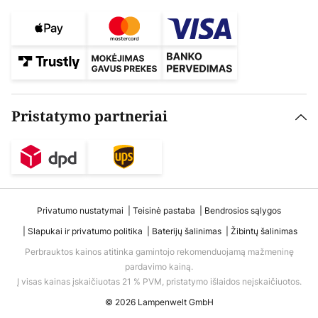
Pristatymo partneriai
Privatumo nustatymai
Teisinė pastaba
Bendrosios sąlygos
Slapukai ir privatumo politika
Baterijų šalinimas
Žibintų šalinimas
Perbrauktos kainos atitinka gamintojo rekomenduojamą mažmeninę
pardavimo kainą.
Į visas kainas įskaičiuotas 21 % PVM, pristatymo išlaidos neįskaičiuotos.
© 2026 Lampenwelt GmbH