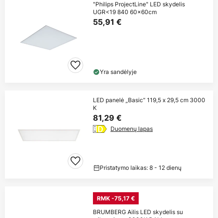
"Philips ProjectLine" LED skydelis
UGR<19 840 60x60cm
55,91 €
Yra sandėlyje
LED panelė „Basic“ 119,5 x 29,5 cm 3000
K
81,29 €
Duomenų lapas
Pristatymo laikas: 8 - 12 dienų
RMK -75,17 €
BRUMBERG Ailis LED skydelis su