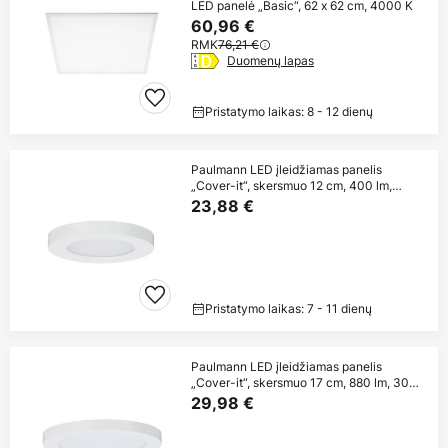
LED panelė „Basic“, 62 x 62 cm, 4000 K
60,96 €
RMK
76,21 €
Duomenų lapas
Pristatymo laikas: 8 - 12 dienų
Paulmann LED įleidžiamas panelis
„Cover-it“, skersmuo 12 cm, 400 lm,
3000 K,
23,88 €
Pristatymo laikas: 7 - 11 dienų
Paulmann LED įleidžiamas panelis
„Cover-it“, skersmuo 17 cm, 880 lm, 3000
K,
29,98 €