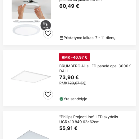
60,49 €
Pristatymo laikas: 7 - 11 dienų
RMK -46,97 €
BRUMBERG Ailis LED panelė opal 3000K
DALI
73,90 €
RMK
120,87 €
Yra sandėlyje
"Philips ProjectLine" LED skydelis
UGR<19 840 62x62cm
55,91 €