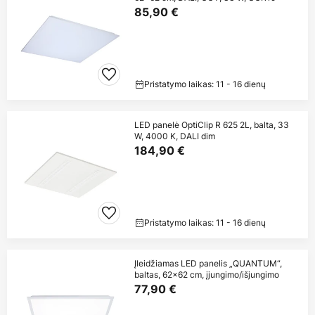
85,90 €
Pristatymo laikas: 11 - 16 dienų
LED panelė OptiClip R 625 2L, balta, 33
W, 4000 K, DALI dim
184,90 €
Pristatymo laikas: 11 - 16 dienų
Įleidžiamas LED panelis „QUANTUM“,
baltas, 62x62 cm, įjungimo/išjungimo
77,90 €