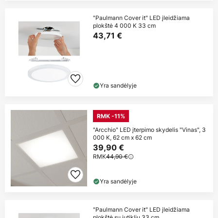
"Paulmann Cover it" LED įleidžiama
plokštė 4 000 K 33 cm
43,71 €
Yra sandėlyje
RMK -11%
"Arcchio" LED įterpimo skydelis "Vinas", 3
000 K, 62 cm x 62 cm
39,90 €
RMK
44,90 €
Yra sandėlyje
"Paulmann Cover it" LED įleidžiama
plokštė su jutikliu 33 cm