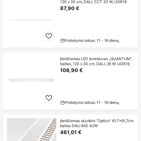
120 x 30 cm, DALI, CCT 33 W, UGR19
87,90 €
Pristatymo laikas: 11 - 16 dienų
Įleidžiamas LED šviestuvas „QUANTUM“,
baltas, 120 x 30 cm, DALI, 26 W, UGR19,
108,90 €
Pristatymo laikas: 11 - 16 dienų
Įleidžiamas skydelis "Optico" 61,7x61,7cm
baltas DALI 840 42W
461,01 €