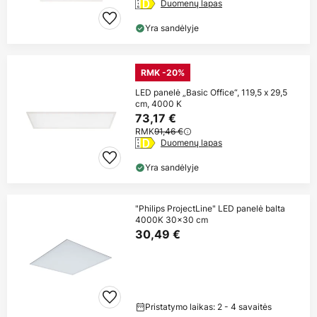
Duomenų lapas
Yra sandėlyje
RMK -20%
LED panelė „Basic Office“, 119,5 x 29,5
cm, 4000 K
73,17 €
RMK
91,46 €
Duomenų lapas
Yra sandėlyje
"Philips ProjectLine" LED panelė balta
4000K 30x30 cm
30,49 €
Pristatymo laikas: 2 - 4 savaitės