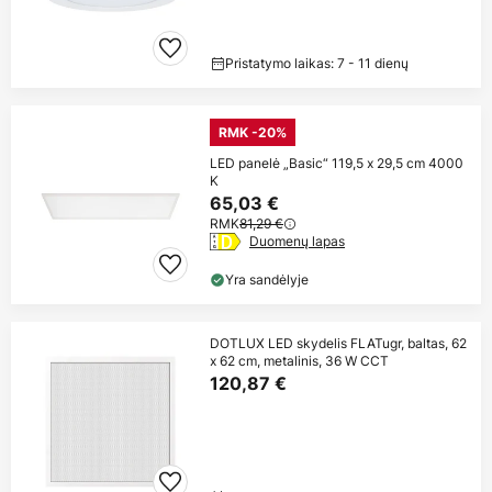
Pristatymo laikas: 7 - 11 dienų
RMK -20%
LED panelė „Basic“ 119,5 x 29,5 cm 4000
K
65,03 €
RMK
81,29 €
Duomenų lapas
Yra sandėlyje
DOTLUX LED skydelis FLATugr, baltas, 62
x 62 cm, metalinis, 36 W CCT
120,87 €