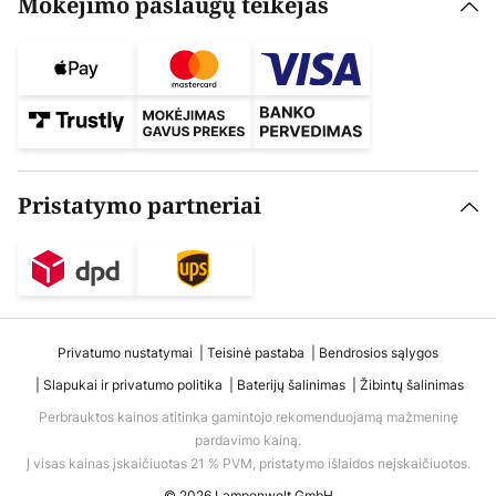
Mokėjimo paslaugų teikėjas
Pristatymo partneriai
Privatumo nustatymai
Teisinė pastaba
Bendrosios sąlygos
Slapukai ir privatumo politika
Baterijų šalinimas
Žibintų šalinimas
Perbrauktos kainos atitinka gamintojo rekomenduojamą mažmeninę
pardavimo kainą.
Į visas kainas įskaičiuotas 21 % PVM, pristatymo išlaidos neįskaičiuotos.
© 2026 Lampenwelt GmbH