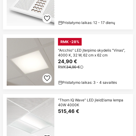
Pristatymo laikas: 12 - 17 dienų
RMK -28%
"Arcchio" LED įterpimo skydelis "Vinas",
4000 K, 32 W, 62 cm x 62 cm
24,90 €
RMK
34,90 €
Pristatymo laikas: 3 - 4 savaitės
"Thorn IQ Wave" LED įleidžiama lempa
40W 4000K
515,46 €