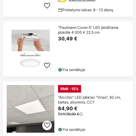
Pristatymo laikas: 8 - 12 dienų
"Paulmann Cover it" LED įleidžiama
plokštė 4 000 K 22,5 cm
30,49 €
Yra sandėlyje
RMK -15%
"Arcchio" LED įdėklas "Vinas", 62 cm,
baltas, aliuminis, CCT
84,90 €
RMK
99,90 €
Yra sandėlyje