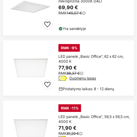
mikroprizma 3000K DALI
69,90 €
RMK
145,07 €
Yra sandėlyje
RMK -9%
LED panelė „Basic Office“, 62 x 62 cm,
4000 K
77,90 €
RMK
86,37 €
Duomenų lapas
Pristatymo laikas: 8 - 12 dienų
RMK -11%
LED panelė „Basic Office“, 59,5 x 59,5 cm,
4000 K
71,90 €
RMK
81,29 €