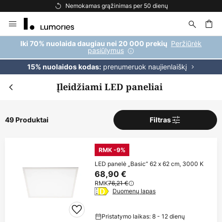
Nemokamas grąžinimas per 50 dienų
Nemokam
Skip
to
Content
ška
Peržiūrėk
Iki 70% nuolaida daugiau nei 20 000 prekių
pasiūlymus
prenumeruok naujienlaiškį
15% nuolaidos kodas:
Įleidžiami LED paneliai
49 Produktai
Filtras
RMK -9%
LED panelė „Basic“ 62 x 62 cm, 3000 K
68,90 €
RMK
76,21 €
Duomenų lapas
Pristatymo laikas: 8 - 12 dienų