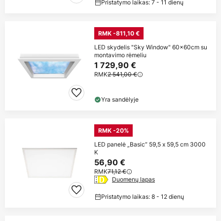
Pristatymo laikas: 7 - 11 dienų
RMK -811,10 €
LED skydelis "Sky Window" 60x60cm su
montavimo rėmeliu
1 729,90 €
RMK
2 541,00 €
Yra sandėlyje
RMK -20%
LED panelė „Basic“ 59,5 x 59,5 cm 3000
K
56,90 €
RMK
71,12 €
Duomenų lapas
Pristatymo laikas: 8 - 12 dienų