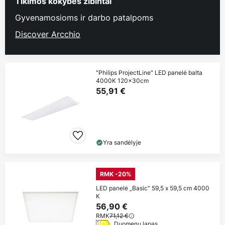
Tikimos kokybės žibintai
Gyvenamosioms ir darbo patalpoms
Discover Arcchio
"Philips ProjectLine" LED panelė balta
4000K 120x30cm
55,91 €
Yra sandėlyje
RMK -20%
LED panelė „Basic“ 59,5 x 59,5 cm 4000
K
56,90 €
RMK
71,12 €
Duomenų lapas