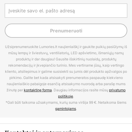
Prenumeruoti
Užsiprenumeruokite Lumories.lt naujienlaiškį ir gaukite puikių pasiūlymų iš
mūsų lempų ir šviestuvų, ventiliatorių, LED apšvietimo, išmaniųjų namų
produktų ir dar daugiau! Gausite išskirtinių nuolaidų, produktų
rekomendacijų ir įkvepiančio turinio. Mes vertiname jūsų, kaip vertingo
kliento, atsiliepimus ir galime susisiekti su jumis dėl produkto apžvalgos po
pirkimo. Galite bet kada atsisakyti prenumeratos paspaudę kiekvieno
naujienlaiškio pabaigoje esančią atsisakymo nuorodą arba parašę mums
žinutę per
kontaktinę formą
. Daugiau informacijos rasite mūsų
privatumo
politikoje
.
*Gali būti taikoma užsakymams, kurių suma viršija 99 €. Netaikoma šiems
gamintojams
.