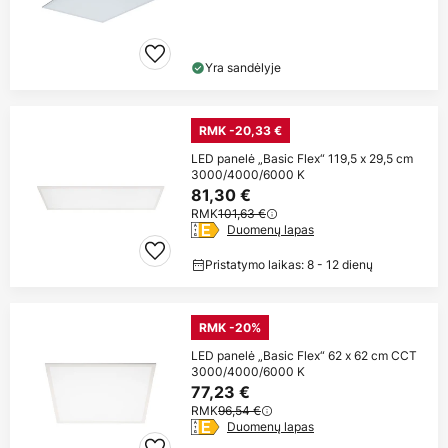
Yra sandėlyje
RMK -20,33 €
LED panelė „Basic Flex“ 119,5 x 29,5 cm
3000/4000/6000 K
81,30 €
RMK
101,63 €
Duomenų lapas
Pristatymo laikas: 8 - 12 dienų
RMK -20%
LED panelė „Basic Flex“ 62 x 62 cm CCT
3000/4000/6000 K
77,23 €
RMK
96,54 €
Duomenų lapas