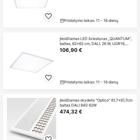
Pristatymo laikas: 11 - 16 dienų
Įleidžiamas LED šviestuvas „QUANTUM“,
baltas, 62x62 cm, DALI, 26 W, UGR19,
IP54
106,90 €
Pristatymo laikas: 11 - 16 dienų
Įleidžiamas skydelis "Optico" 61,7x61,7cm
baltas DALI 840 62W
474,32 €