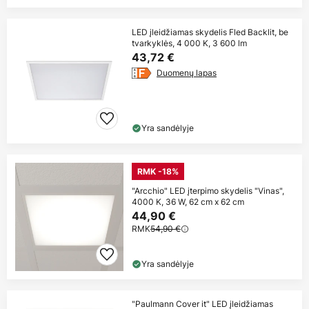
LED įleidžiamas skydelis Fled Backlit, be
tvarkyklės, 4 000 K, 3 600 lm
43,72 €
Duomenų lapas
Yra sandėlyje
RMK -18%
"Arcchio" LED įterpimo skydelis "Vinas",
4000 K, 36 W, 62 cm x 62 cm
44,90 €
RMK
54,90 €
Yra sandėlyje
"Paulmann Cover it" LED įleidžiamas