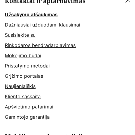
Kontaktai ir aptarnavimas
Užsakymo atšaukimas
Dažniausiai užduodami klausimai
Susisiekite su
Rinkodaros bendradarbiavimas
Mokėjimo būdai
Pristatymo metodai
Grįžimo portalas
Naujienlaiškis
Kliento sąskaita
Apšvietimo patarimai
Gamintojo garantija