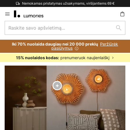
Nemokamas pristatymas užsakymams, viršijantiems 69 €
Skip
to
Raskite
Content
ška
Paie
savo
apšvietimą...
Peržiūrėk
Iki 70% nuolaida daugiau nei 20 000 prekių
pasiūlymus
prenumeruok naujienlaiškį
15% nuolaidos kodas: