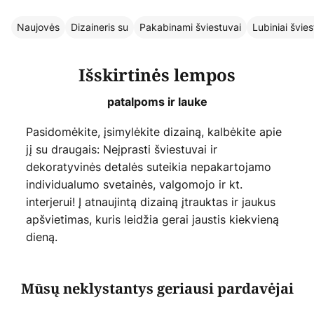
Naujovės
Dizaineris su
Pakabinami šviestuvai
Lubiniai švies
Išskirtinės lempos
patalpoms ir lauke
Pasidomėkite, įsimylėkite dizainą, kalbėkite apie
jį su draugais: Neįprasti šviestuvai ir
dekoratyvinės detalės suteikia nepakartojamo
individualumo svetainės, valgomojo ir kt.
interjerui! Į atnaujintą dizainą įtrauktas ir jaukus
apšvietimas, kuris leidžia gerai jaustis kiekvieną
dieną.
Mūsų neklystantys geriausi pardavėjai