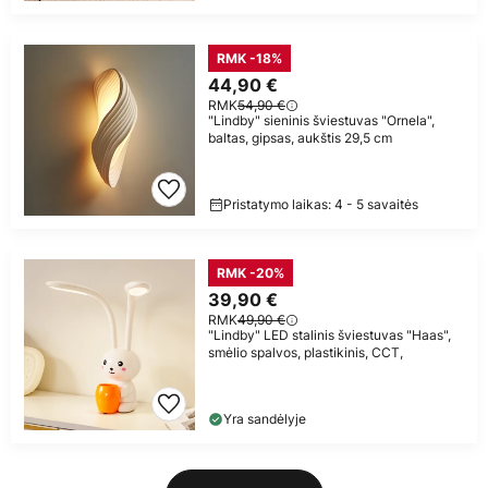
RMK -18%
44,90 €
RMK
54,90 €
"Lindby" sieninis šviestuvas "Ornela",
baltas, gipsas, aukštis 29,5 cm
Pristatymo laikas: 4 - 5 savaitės
RMK -20%
39,90 €
RMK
49,90 €
"Lindby" LED stalinis šviestuvas "Haas",
smėlio spalvos, plastikinis, CCT,
Yra sandėlyje