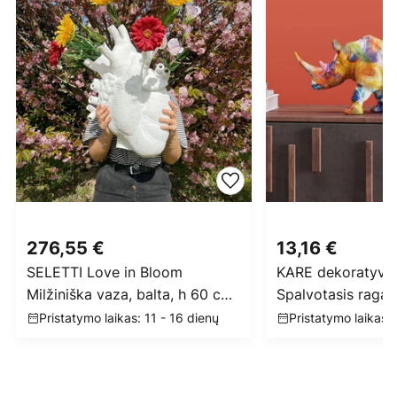
276,55 €
13,16 €
SELETTI Love in Bloom
KARE dekoratyvinė
Milžiniška vaza, balta, h 60 cm,
Spalvotasis ragan
stiklo pluoštas
polirezinas, spalv
Pristatymo laikas: 11 - 16 dienų
Pristatymo laikas: 