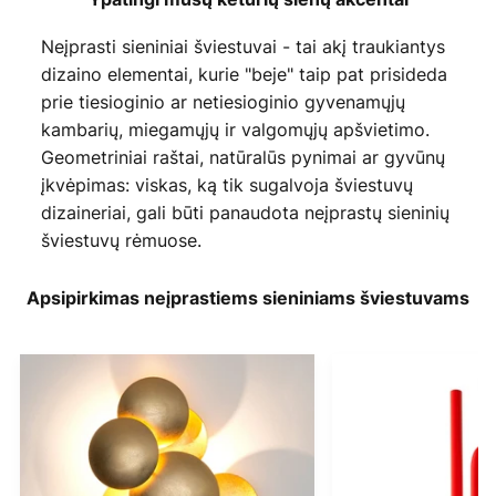
Neįprasti sieniniai šviestuvai - tai akį traukiantys
dizaino elementai, kurie "beje" taip pat prisideda
prie tiesioginio ar netiesioginio gyvenamųjų
kambarių, miegamųjų ir valgomųjų apšvietimo.
Geometriniai raštai, natūralūs pynimai ar gyvūnų
įkvėpimas: viskas, ką tik sugalvoja šviestuvų
dizaineriai, gali būti panaudota neįprastų sieninių
šviestuvų rėmuose.
Apsipirkimas neįprastiems sieniniams šviestuvams