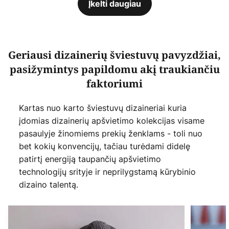
Įkelti daugiau
Geriausi dizainerių šviestuvų pavyzdžiai,
pasižymintys papildomu akį traukiančiu
faktoriumi
Kartas nuo karto šviestuvų dizaineriai kuria
įdomias dizainerių apšvietimo kolekcijas visame
pasaulyje žinomiems prekių ženklams - toli nuo
bet kokių konvencijų, tačiau turėdami didelę
patirtį energiją taupančių apšvietimo
technologijų srityje ir neprilygstamą kūrybinio
dizaino talentą.