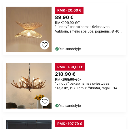
RMK -20,00 €
89,90 €
RMK
109,90 €
"Lindby" pakabinamas šviestuvas
Valdorin, smėlio spalvos, popierius, Ø 40
cm,
Yra sandėlyje
RMK -180,00 €
218,90 €
RMK
398,90 €
"Lindby" pakabinamas šviestuvas
"Tejask", Ø 70 cm, 6 žibintai, ragai, E14
Yra sandėlyje
RMK -107,79 €