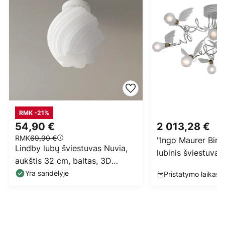
RMK -21%
54,90 €
2 013,28 €
RMK
69,90 €
"Ingo Maurer Bird
Lindby lubų šviestuvas Nuvia,
lubinis šviestuvas,
aukštis 32 cm, baltas, 3D
spausdinimas
Yra sandėlyje
Pristatymo laikas: 