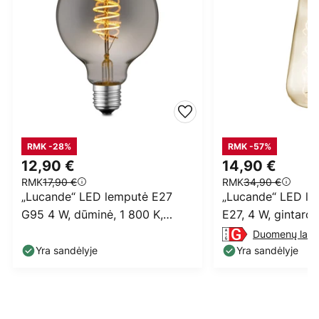
RMK -28%
RMK -57%
12,90 €
14,90 €
RMK
17,90 €
RMK
34,90 €
„Lucande“ LED lemputė E27
„Lucande“ LED laš
G95 4 W, dūminė, 1 800 K,
E27, 4 W, gintaro 
reguliuojamo ryškumo
skersmuo 9 cm, 
Duomenų lap
Yra sandėlyje
Yra sandėlyje