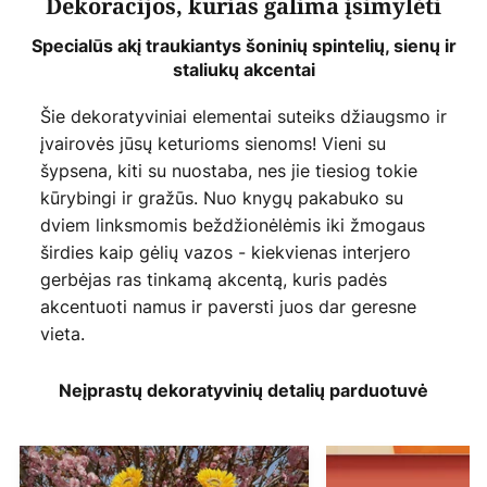
Dekoracijos, kurias galima įsimylėti
Specialūs akį traukiantys šoninių spintelių, sienų ir
staliukų akcentai
Šie dekoratyviniai elementai suteiks džiaugsmo ir
įvairovės jūsų keturioms sienoms! Vieni su
šypsena, kiti su nuostaba, nes jie tiesiog tokie
kūrybingi ir gražūs. Nuo knygų pakabuko su
dviem linksmomis beždžionėlėmis iki žmogaus
širdies kaip gėlių vazos - kiekvienas interjero
gerbėjas ras tinkamą akcentą, kuris padės
akcentuoti namus ir paversti juos dar geresne
vieta.
Neįprastų dekoratyvinių detalių parduotuvė