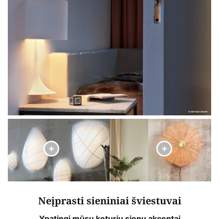
Neįprasti sieniniai šviestuvai
Ypatingi mūsų keturių sienų akcentai