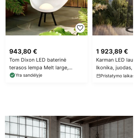
943,80 €
1 923,89 €
Tom Dixon LED baterinė
Karman LED lauko
terasos lempa Melt large,
Ikonika, juodas, 
opalas, 57 cm
IP55
Yra sandėlyje
Pristatymo laikas: 