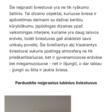
Šie neįprasti šviestuvai yra ne tik ryškumo
šaltinis. Tai dizaino objektai, kuriuose šviesa ir
apšvietimas derinami su dažnai beribiu
kūrybiškumu. Įspūdingas dizainas ypač
veiksmingas interjere, kuriame yra daug laisvos
erdvės, todėl šviestuvas gali atskleisti savo
unikalų poveikį. Šie šviečiantys akį traukiantys
šviestuvai sukuria ypatingą atmosferą ne tik
prieškambariuose, bet ir gyvenamosiose erdvėse
bei miegamuosiuose - net ir išjungti, o dar labiau
- įjungti su šilta ir jaukia šviesa.
Parduokite neįprastus lubinius šviestuvus