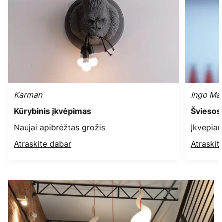
Karman
Ingo Ma
Kūrybinis įkvėpimas
Šviesos
Naujai apibrėžtas grožis
Įkvepian
Atraskite dabar
Atraskit