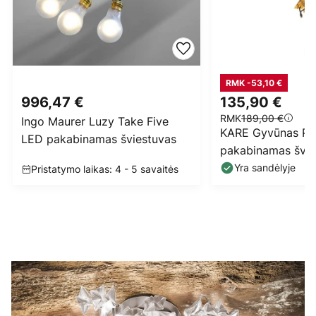
RMK -53,10 €
996,47 €
135,90 €
RMK
189,00 €
Ingo Maurer Luzy Take Five
KARE Gyvūnas Pe
LED pakabinamas šviestuvas
pakabinamas švie
pelėdos figūrėlė
Yra sandėlyje
Pristatymo laikas: 4 - 5 savaitės