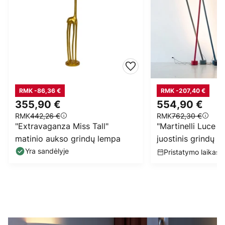
RMK -86,36 €
RMK -207,40 €
355,90 €
554,90 €
RMK
442,26 €
RMK
762,30 €
"Extravaganza Miss Tall"
"Martinelli Luce E
matinio aukso grindų lempa
juostinis grindų š
šviesiai mėlynas
Yra sandėlyje
Pristatymo laikas: 