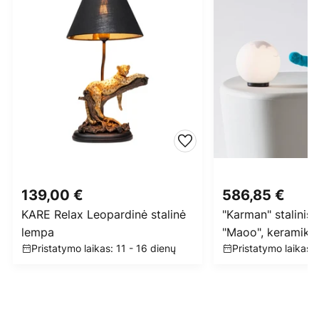
139,00 €
586,85 €
KARE Relax Leopardinė stalinė
"Karman" stalinis 
lempa
"Maoo", keramika 
Pristatymo laikas: 11 - 16 dienų
Pristatymo laikas: 
mėlyna, stiklinė k