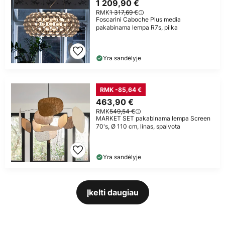
1 209,90 €
RMK
1 317,69 €
Foscarini Caboche Plus media
pakabinama lempa R7s, pilka
Yra sandėlyje
RMK -85,64 €
463,90 €
RMK
549,54 €
MARKET SET pakabinama lempa Screen
70's, Ø 110 cm, linas, spalvota
Yra sandėlyje
Įkelti daugiau