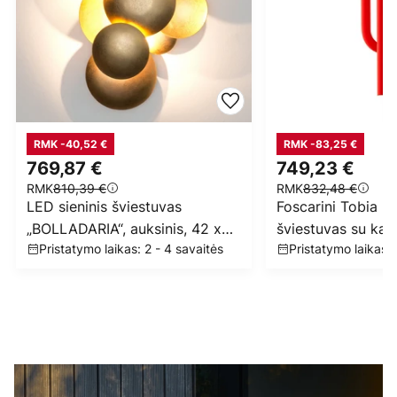
RMK -40,52 €
RMK -83,25 €
769,87 €
749,23 €
RMK
810,39 €
RMK
832,48 €
LED sieninis šviestuvas
Foscarini Tobia LE
„BOLLADARIA“, auksinis, 42 x
šviestuvas su kabe
Pristatymo laikas: 2 - 4 savaitės
Pristatymo laikas: 
27 cm, metalinis, su