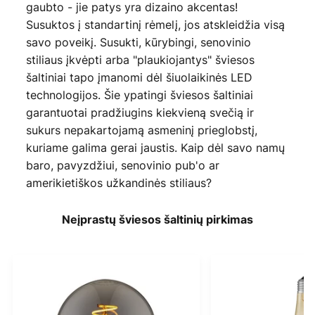
gaubto - jie patys yra dizaino akcentas!
Susuktos į standartinį rėmelį, jos atskleidžia visą
savo poveikį. Susukti, kūrybingi, senovinio
stiliaus įkvėpti arba "plaukiojantys" šviesos
šaltiniai tapo įmanomi dėl šiuolaikinės LED
technologijos. Šie ypatingi šviesos šaltiniai
garantuotai pradžiugins kiekvieną svečią ir
sukurs nepakartojamą asmeninį prieglobstį,
kuriame galima gerai jaustis. Kaip dėl savo namų
baro, pavyzdžiui, senovinio pub'o ar
amerikietiškos užkandinės stiliaus?
Neįprastų šviesos šaltinių pirkimas