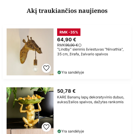
Akį traukiančios naujienos
RMK -35%
64,90 €
RMK
99,90 €
"Lindby" sieninis šviestuvas "Nirvathia",
35 cm, žirafa, žalvario spalvos
Yra sandėlyje
50,78 €
KARE Bananų lapų dekoratyvinis dubuo,
aukso/žalios spalvos, dažytas rankomis
Yra sandėlyje