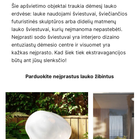
Šie apšvietimo objektai traukia dėmesį lauko
erdvėse: lauke naudojami šviestuvai, šviečiančios
futuristinės skulptūros arba didelių matmenų
lauko šviestuvai, kurių neįmanoma nepastebėti.
Neįprasti sodo šviestuvai yra interjero dizaino
entuziastų dėmesio centre ir visuomet yra
kažkas neįprasto. Kad šiek tiek ekstravagancijos
būtų ant jūsų slenksčio!
Parduokite neįprastus lauko žibintus