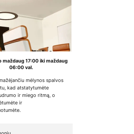
o maždaug 17:00 iki maždaug
06:00 val.
 mažėjančiu mėlynos spalvos
u, kad atstatytumėte
udrumo ir miego ritmą, o
sėtumėte ir
uotumėte.
monių