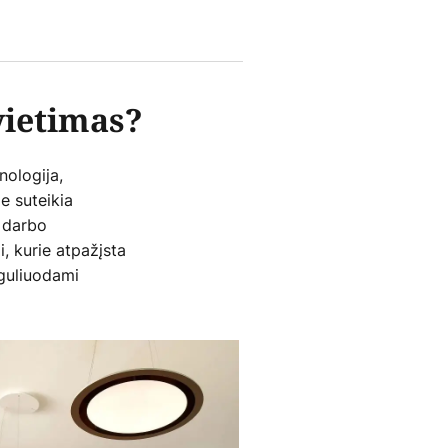
vietimas?
ologija,
ie suteikia
 darbo
i, kurie atpažįsta
eguliuodami