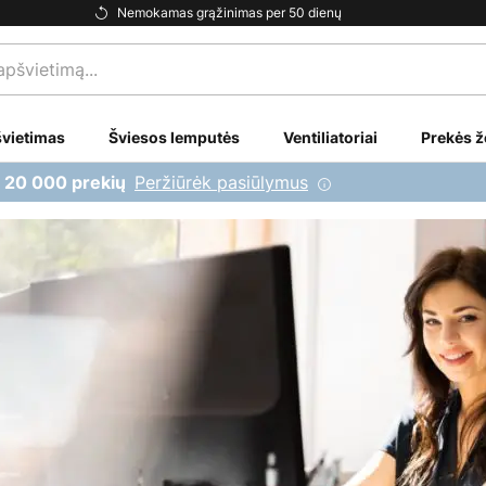
Nemokamas grąžinimas per 50 dienų
vietimas
Šviesos lemputės
Ventiliatoriai
Prekės ž
Peržiūrėk pasiūlymus
i 20 000 prekių