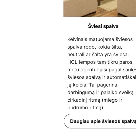
Šviesi spalva
Kelvinais matuojama šviesos
spalva rodo, kokia šilta,
neutrali ar šalta yra šviesa.
HCL lempos tam tikru paros
metu orientuojasi pagal saulė
šviesos spalvą ir automatiška
ją keičia. Tai pagerina
darbingumą ir palaiko sveiką
cirkadinį ritmą (miego ir
budrumo ritmą).
Daugiau apie šviesos spalv