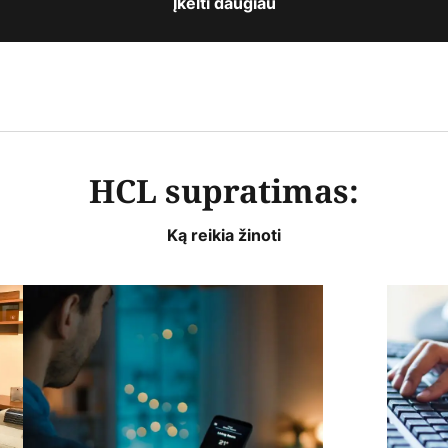
Įkelti daugiau
HCL supratimas:
Ką reikia žinoti