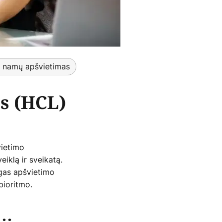
s namų apšvietimas
s (HCL)
vietimo
eiklą ir sveikatą.
gas apšvietimo
bioritmo.