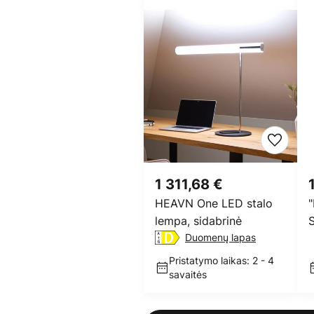
1 311,68 €
HEAVN One LED stalo
lempa, sidabrinė
Duomenų lapas
s
s
Pristatymo laikas: 2 - 4
savaitės