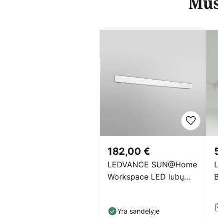
Mūs
182,00 €
LEDVANCE SUN@Home
Workspace LED lubų
B
šviestuvas, HCL
Yra sandėlyje