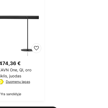
 474,36 €
AVN One, QI, oro
tiklis, juodas
Duomenų lapas
Yra sandėlyje