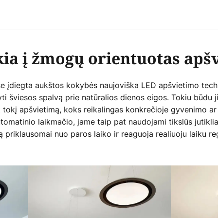
kia į žmogų orientuotas apš
e įdiegta aukštos kokybės naujoviška LED apšvietimo techn
kyti šviesos spalvą prie natūralios dienos eigos. Tokiu būdu j
tokį apšvietimą, koks reikalingas konkrečioje gyvenimo ar
utomatinio laikmačio, jame taip pat naudojami tikslūs jutiklia
 priklausomai nuo paros laiko ir reaguoja realiuoju laiku r