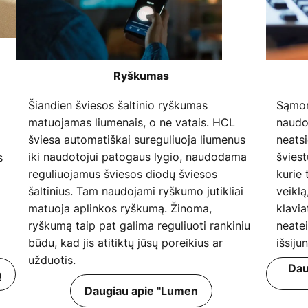
Ryškumas
Šiandien šviesos šaltinio ryškumas
Sąmon
matuojamas liumenais, o ne vatais. HCL
naudo
šviesa automatiškai sureguliuoja liumenus
neats
iki naudotojui patogaus lygio, naudodama
šviest
s
reguliuojamus šviesos diodų šviesos
kurie 
i
šaltinius. Tam naudojami ryškumo jutikliai
veikl
matuoja aplinkos ryškumą. Žinoma,
klavia
ryškumą taip pat galima reguliuoti rankiniu
neatei
būdu, kad jis atitiktų jūsų poreikius ar
išsiju
užduotis.
Dau
ą
Daugiau apie "Lumen