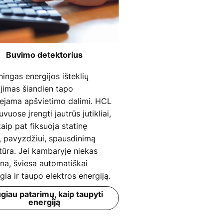
Buvimo detektorius
ingas energijos išteklių
jimas šiandien tapo
iejama apšvietimo dalimi. HCL
uvuose įrengti jautrūs jutikliai,
taip pat fiksuoja statinę
ą, pavyzdžiui, spausdinimą
tūra. Jei kambaryje niekas
na, šviesa automatiškai
ngia ir taupo elektros energiją.
giau patarimų, kaip taupyti
energiją