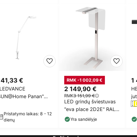
141,33 €
1
RMK -1 002,09 €
"LEDVANCE
2 149,90 €
HE
RMK
3 151,99 €
SUN@Home Panan"
ju
LED grindų šviestuvas
talinis diskas,
"eva place 2D2E" RAL
paustukas, baltas
Pristatymo laikas: 8 - 12
9016 baltos spalvos
Yra sandėlyje
dienų