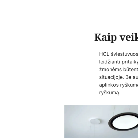
Kaip vei
HCL šviestuvuos
leidžianti pritai
žmonėms būtent 
situacijoje. Be a
aplinkos ryškumą
ryškumą.