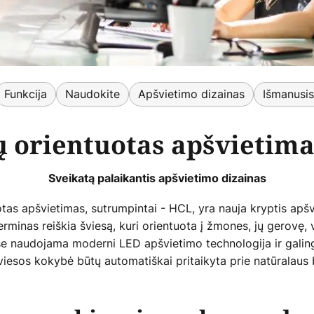
Funkcija
Naudokite
Apšvietimo dizainas
Išmanusi
ų orientuotas apšvietima
Sveikatą palaikantis apšvietimo dizainas
tas apšvietimas, sutrumpintai - HCL, yra nauja kryptis apš
rminas reiškia šviesą, kuri orientuota į žmones, jų gerovę, v
e naudojama moderni LED apšvietimo technologija ir galin
iesos kokybė būtų automatiškai pritaikyta prie natūralaus 