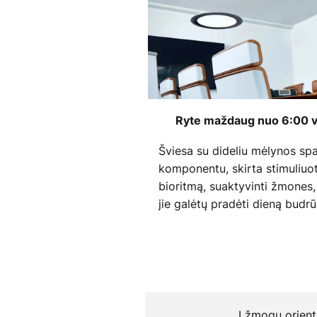
Ryte maždaug nuo 6:00 v
Šviesa su dideliu mėlynos sp
komponentu, skirta stimuliuot
bioritmą, suaktyvinti žmones,
jie galėtų pradėti dieną budrū
Į žmogų orient