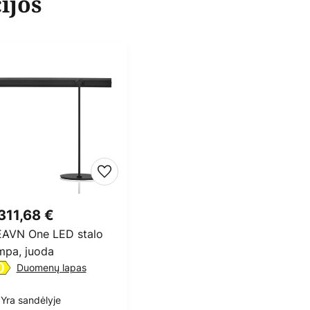
ijos
311,68 €
AVN One LED stalo
mpa, juoda
Duomenų lapas
Yra sandėlyje