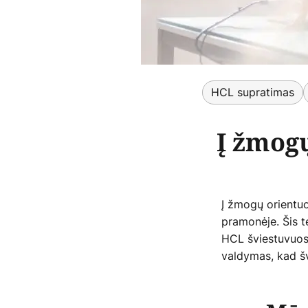
HCL supratimas
Į žmog
Į žmogų orientuo
pramonėje. Šis te
HCL šviestuvuos
valdymas, kad šv