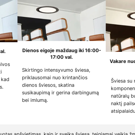
Dienos eigoje maždaug iki 16:00-
al.
17:00 val.
Vakare nu
alvos
Skirtingo intensyvumo šviesa,
i
priklausomai nuo krintančios
 kad
Šviesa su
dienos šviesos, skatina
s.
komponent
susikaupimą ir gerina darbingumą
natūralų b
bei imlumą.
naktį pail
atsipalaid
uotas apšvietimas, kaip ir sveika šviesa, teigiamai veikia ž