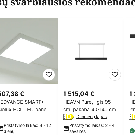
ų svarbiausios rekomendac
507,38 €
1 515,04 €
1 
LEDVANCE SMART+
HEAVN Pure, ilgis 95
HE
iolux HCL LED panelė
cm, pakaba 40-140 cm
le
CCT 62x62 cm
Duomenų lapas
Pristatymo laikas: 8 - 12
Pristatymo laikas: 2 - 4
dienų
savaitės