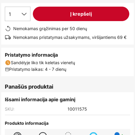
images
gallery
1
Į krepšelį
Nemokamas grąžinimas per 50 dienų
Nemokamas pristatymas užsakymams, viršijantiems 69 €
Pristatymo informacija
Sandėlyje liko tik keletas vienetų
Pristatymo laikas: 4 - 7 dienų
Panašūs produktai
Išsami informacija apie gaminį
SKU:
10011575
Produkto informacija