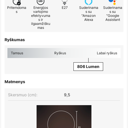
Pritemdoma
Energijos
E27
Suderinama
Suderinama
s
vartojimo
s su
s su
efektyvuma
"Amazon
"Google
s ir
Alexa
Assistant
ilgaamžišku
mas
Ryškumas
Tamsus
Ryškus
Labai ryškus
806 Lumen
Matmenys
Skersmuo (cm):
9,5