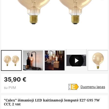
Skip
35,90 €
to
the
Duomenų lapas
su PVM
beginning
of
"Calex" išmanioji LED kaitinamoji lemputė E27 G95 7W
CCT, 2 vnt
the