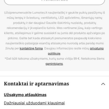
Užsiprenumeruokite Lumories.lt naujienlaiškį ir gaukite puikių pasiūlymų iš
mūsų lempų ir šviestuvų, ventiliatorių, LED apšvietimo, išmaniųjų namų
produktų ir dar daugiau! Gausite išskirtinių nuolaidų, produktų
rekomendacijų ir įkvepiančio turinio. Mes vertiname jūsų, kaip vertingo
kliento, atsiliepimus ir galime susisiekti su jumis dėl produkto apžvalgos po
pirkimo. Galite bet kada atsisakyti prenumeratos paspaudę kiekvieno
naujienlaiškio pabaigoje esančią atsisakymo nuorodą arba parašę mums
žinutę per
kontaktinę formą
. Daugiau informacijos rasite mūsų
privatumo
politikoje
.
*Gali būti taikoma užsakymams, kurių suma viršija 99 €. Netaikoma šiems
gamintojams
.
Kontaktai ir aptarnavimas
Užsakymo atšaukimas
Dažniausiai užduodami klausimai