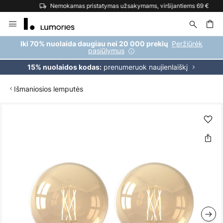
Nemokamas pristatymas užsakymams, viršijantiems 69 €
Skip
to
Content
ška
Peržiūrėk
Iki 70% nuolaida daugiau nei 20 000 prekių
pasiūlymus
prenumeruok naujienlaiškį
15% nuolaidos kodas:
Išmaniosios lemputės
Skip
to
the
end
of
the
images
gallery