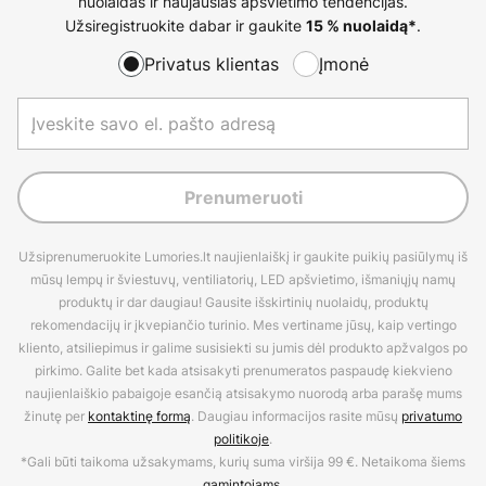
nuolaidas ir naujausias apšvietimo tendencijas.
Užsiregistruokite dabar ir gaukite
.
15 % nuolaidą*
Privatus klientas
Įmonė
Prenumeruoti
Užsiprenumeruokite Lumories.lt naujienlaiškį ir gaukite puikių pasiūlymų iš
mūsų lempų ir šviestuvų, ventiliatorių, LED apšvietimo, išmaniųjų namų
produktų ir dar daugiau! Gausite išskirtinių nuolaidų, produktų
rekomendacijų ir įkvepiančio turinio. Mes vertiname jūsų, kaip vertingo
kliento, atsiliepimus ir galime susisiekti su jumis dėl produkto apžvalgos po
pirkimo. Galite bet kada atsisakyti prenumeratos paspaudę kiekvieno
naujienlaiškio pabaigoje esančią atsisakymo nuorodą arba parašę mums
žinutę per
kontaktinę formą
. Daugiau informacijos rasite mūsų
privatumo
politikoje
.
*Gali būti taikoma užsakymams, kurių suma viršija 99 €. Netaikoma šiems
gamintojams
.