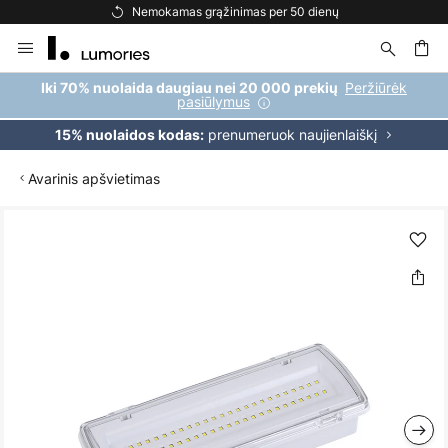
Nemokamas grąžinimas per 50 dienų
Skip
to
Content
ška
Peržiūrėk
Iki 70% nuolaida daugiau nei 20 000 prekių
pasiūlymus
prenumeruok naujienlaiškį
15% nuolaidos kodas:
Avarinis apšvietimas
Skip
to
the
end
of
the
images
gallery