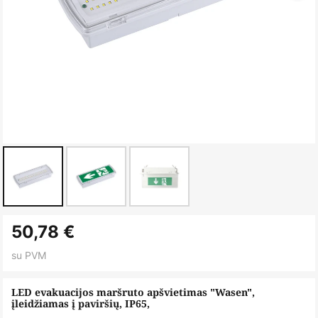
Skip
50,78 €
to
the
su PVM
beginning
of
LED evakuacijos maršruto apšvietimas "Wasen",
įleidžiamas į paviršių, IP65,
the