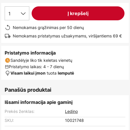
images
gallery
1
Į krepšelį
Nemokamas grąžinimas per 50 dienų
Nemokamas pristatymas užsakymams, viršijantiems 69 €
Pristatymo informacija
Sandėlyje liko tik keletas vienetų
Pristatymo laikas: 4 - 7 dienų
tuota
Visam laikui įmon
lemputė
Panašūs produktai
Išsami informacija apie gaminį
Prekės ženklas:
Ledino
SKU:
10021748