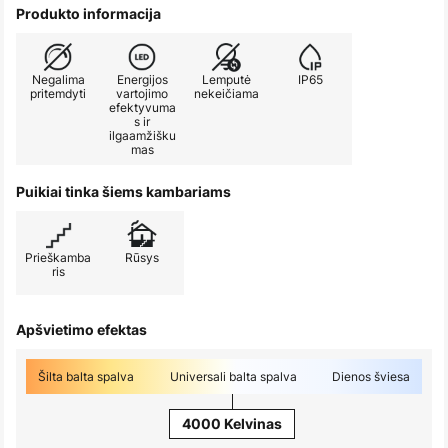
Produkto informacija
Negalima
Energijos
Lemputė
IP65
pritemdyti
vartojimo
nekeičiama
efektyvuma
s ir
ilgaamžišku
mas
Puikiai tinka šiems kambariams
Prieškamba
Rūsys
ris
Apšvietimo efektas
Šilta balta spalva
Universali balta spalva
Dienos šviesa
4000 Kelvinas