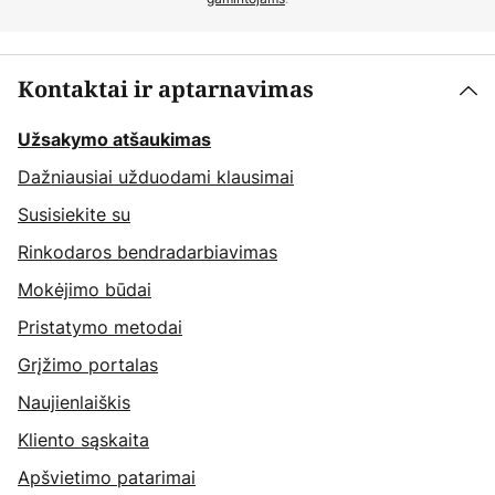
Kontaktai ir aptarnavimas
Užsakymo atšaukimas
Dažniausiai užduodami klausimai
Susisiekite su
Rinkodaros bendradarbiavimas
Mokėjimo būdai
Pristatymo metodai
Grįžimo portalas
Naujienlaiškis
Kliento sąskaita
Apšvietimo patarimai