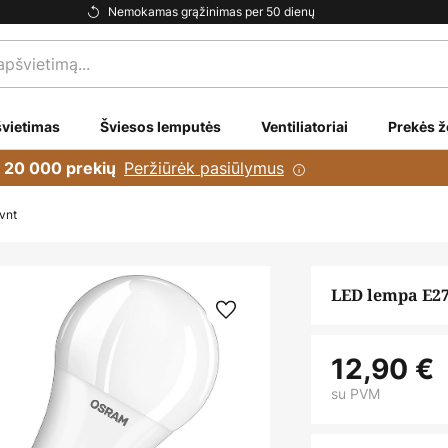
Nemokamas grąžinimas per 50 dienų
vietimas
Šviesos lemputės
Ventiliatoriai
Prekės ž
Peržiūrėk pasiūlymus
i 20 000 prekių
 vnt
LED lempa E27 
12,90 €
su PVM