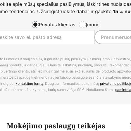
nokite apie mūsų specialius pasiūlymus, išskirtines nuolaidas
imo tendencijas. Užsiregistruokite dabar ir gaukite
15 % nu
Privatus klientas
Įmonė
Prenumeruot
 Lumories.lt naujienlaiškį ir gaukite puikių pasiūlymų iš mūsų lempų ir šviestuvų,
amų produktų ir dar daugiau! Gausite išskirtinių nuolaidų, produktų rekomendacijų
 vertingo kliento, atsiliepimus ir galime susisiekti su jumis dėl produkto apžvalg
umeratos paspaudę kiekvieno naujienlaiškio pabaigoje esančią atsisakymo nuo
inutę per
kontaktinę formą
. Daugiau informacijos rasite mūsų
privatumo politikoj
li būti taikoma užsakymams, kurių suma viršija 99 €. Netaikoma šiems
gamintoj
Mokėjimo paslaugų teikėjas