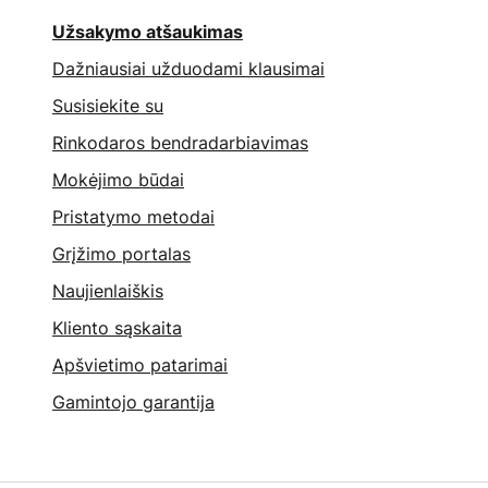
Užsakymo atšaukimas
Dažniausiai užduodami klausimai
Susisiekite su
Rinkodaros bendradarbiavimas
Mokėjimo būdai
Pristatymo metodai
Grįžimo portalas
Naujienlaiškis
Kliento sąskaita
Apšvietimo patarimai
Gamintojo garantija