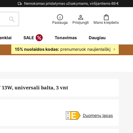
Nemokamas pristatymas užsakymams, viršijantiems 69 €
Paieška
Paslauga
Prisijungti
Mano krepšelis
enklai
SALE
Tonavimas
Daugiau
prenumeruok naujienlaiškį
15% nuolaidos kodas:
13W, universali balta, 3 vnt
Duomenų lapas