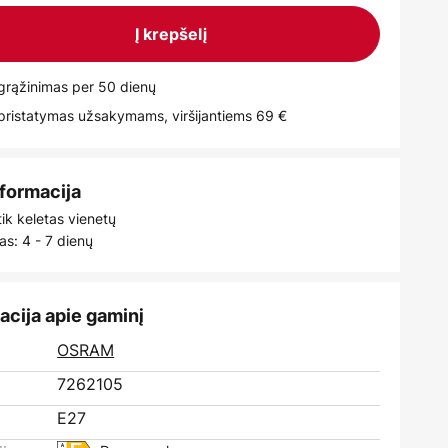
Į krepšelį
rąžinimas per 50 dienų
istatymas užsakymams, viršijantiems 69 €
nformacija
tik keletas vienetų
as: 4 - 7 dienų
acija apie gaminį
:
OSRAM
7262105
E27