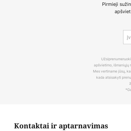
Pirmieji suži
apšviet
Užsiprenumeruokite
apšvietimo, išmaniųjų n
Mes vertiname jūsų, kaip
kada atsisakyti pren
ž
*Ga
Kontaktai ir aptarnavimas