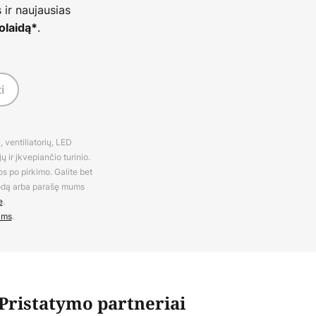
 ir naujausias
.
olaidą*
i
 ventiliatorių, LED
 ir įkvepiančio turinio.
os po pirkimo. Galite bet
rodą arba parašę mums
e
.
ams
.
Pristatymo partneriai