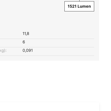
1521 Lumen
11,8
6
kg):
0,091