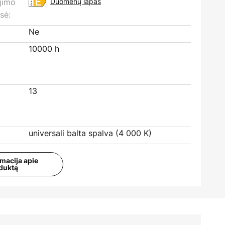
ojimo
Duomenų lapas
sė:
Ne
10000 h
13
universali balta spalva (4 000 K)
rmacija apie
duktą