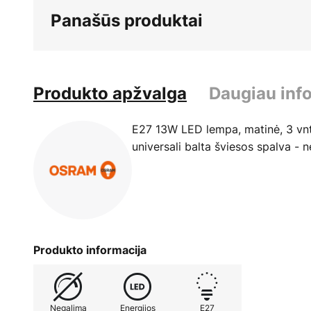
Panašūs produktai
Produkto apžvalga
Daugiau inf
E27 13W LED lempa, matinė, 3 vnt
universali balta šviesos spalva -
Produkto informacija
Negalima
Energijos
E27