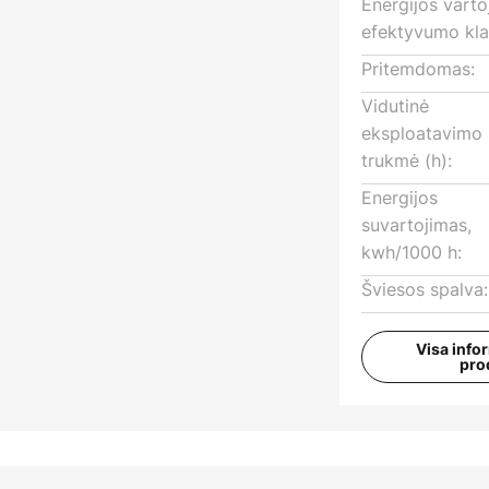
Energijos vart
efektyvumo kla
Pritemdomas:
Vidutinė
eksploatavimo
trukmė (h):
Energijos
suvartojimas,
kwh/1000 h:
Šviesos spalva:
Visa info
pro