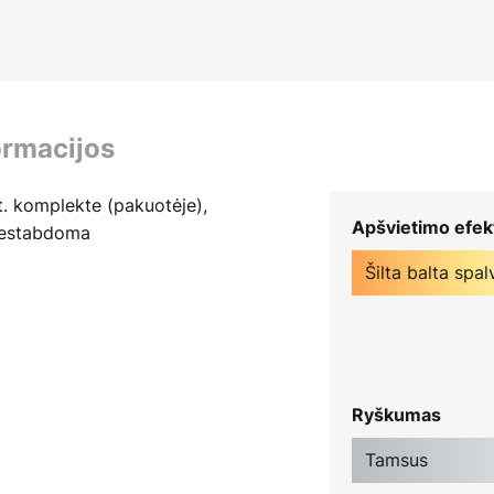
ormacijos
. komplekte (pakuotėje),
Apšvietimo efek
 nestabdoma
Šilta balta spal
Ryškumas
Tamsus