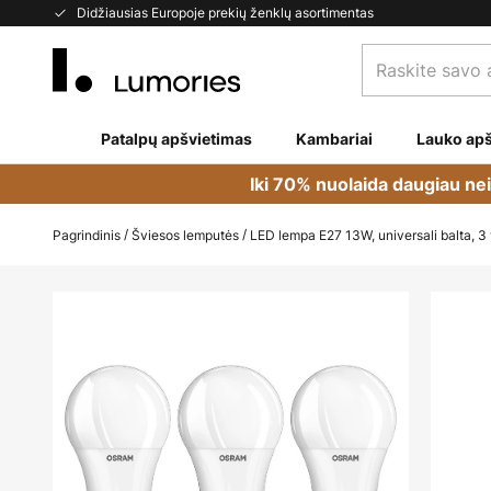
Skip
Didžiausias Europoje prekių ženklų asortimentas
to
Raskite
Content
savo
apšvietimą...
Patalpų apšvietimas
Kambariai
Lauko apš
Iki 70% nuolaida daugiau ne
Pagrindinis
Šviesos lemputės
LED lempa E27 13W, universali balta, 3
Skip
to
the
end
of
the
images