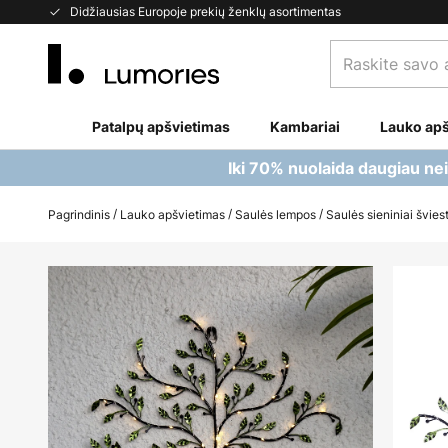
Skip
Didžiausias Europoje prekių ženklų asortimentas
to
Raskite
Content
savo
apšvietimą...
Patalpų apšvietimas
Kambariai
Lauko apš
Iki 70% nuolaida daugiau ne
Pagrindinis
Lauko apšvietimas
Saulės lempos
Saulės sieniniai švies
Skip
to
the
end
of
the
images