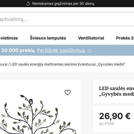
Nemokamas grąžinimas per 50 dienų
vietimas
Šviesos lemputės
Ventiliatoriai
Prekės ž
Peržiūrėk pasiūlymus
i 20 000 prekių
tuvai
LED saulės energija maitinamas sieninis šviestuvas „Gyvybės medis“
LED saulės en
„Gyvybės med
26,90 €
su PVM