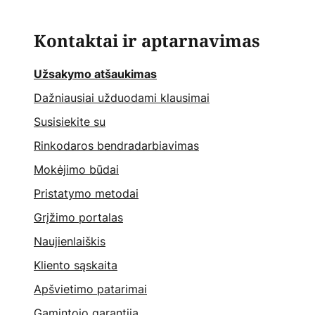
Kontaktai ir aptarnavimas
Užsakymo atšaukimas
Dažniausiai užduodami klausimai
Susisiekite su
Rinkodaros bendradarbiavimas
Mokėjimo būdai
Pristatymo metodai
Grįžimo portalas
Naujienlaiškis
Kliento sąskaita
Apšvietimo patarimai
Gamintojo garantija