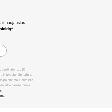
 ir naujausias
.
olaidą*
i
 ventiliatorių, LED
 ir įkvepiančio turinio.
os po pirkimo. Galite bet
rodą arba parašę mums
e
.
ams
.