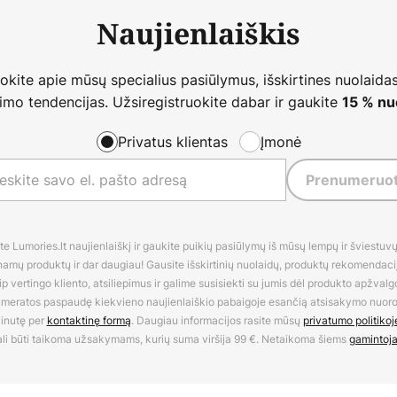
Naujienlaiškis
nokite apie mūsų specialius pasiūlymus, išskirtines nuolaidas
imo tendencijas. Užsiregistruokite dabar ir gaukite
15 % nu
Privatus klientas
Įmonė
Prenumeruot
 Lumories.lt naujienlaiškį ir gaukite puikių pasiūlymų iš mūsų lempų ir šviestuvų,
amų produktų ir dar daugiau! Gausite išskirtinių nuolaidų, produktų rekomendacijų
 vertingo kliento, atsiliepimus ir galime susisiekti su jumis dėl produkto apžvalg
umeratos paspaudę kiekvieno naujienlaiškio pabaigoje esančią atsisakymo nuo
inutę per
kontaktinę formą
. Daugiau informacijos rasite mūsų
privatumo politikoj
li būti taikoma užsakymams, kurių suma viršija 99 €. Netaikoma šiems
gamintoj