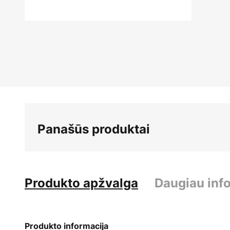
Skip
to
the
beginning
of
the
images
gallery
Panašūs produktai
Produkto apžvalga
Daugiau inf
Produkto informacija