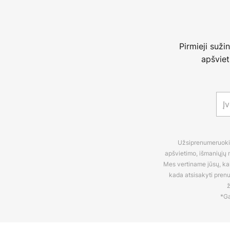
Pirmieji suži
apšviet
Užsiprenumeruokite
apšvietimo, išmaniųjų n
Mes vertiname jūsų, kaip
kada atsisakyti pren
ž
*Ga