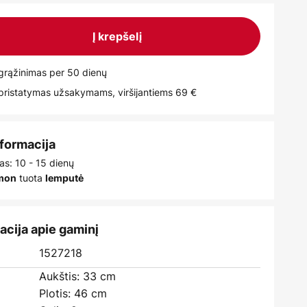
Į krepšelį
rąžinimas per 50 dienų
istatymas užsakymams, viršijantiems 69 €
nformacija
as: 10 - 15 dienų
tuota
įmon
lemputė
acija apie gaminį
1527218
Aukštis: 33 cm
Plotis: 46 cm