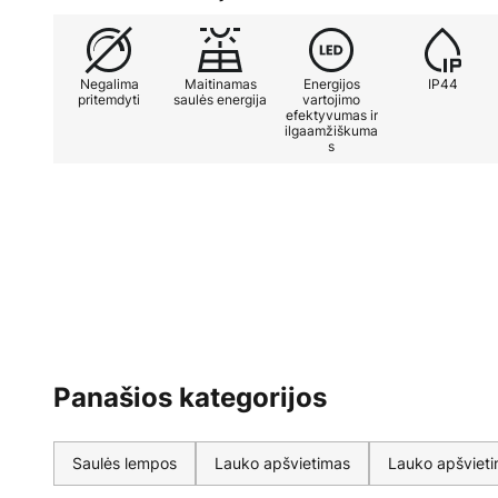
Negalima
Maitinamas
Energijos
IP44
pritemdyti
saulės energija
vartojimo
efektyvumas ir
ilgaamžiškuma
s
Panašios kategorijos
Saulės lempos
Lauko apšvietimas
Lauko apšviet