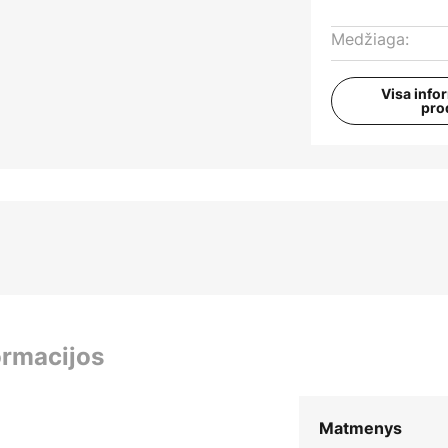
Medžiaga:
Visa info
pro
ormacijos
Matmenys