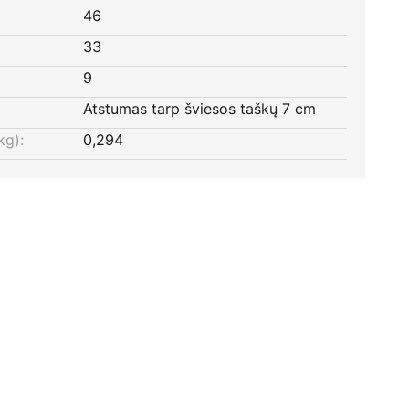
46
33
9
Atstumas tarp šviesos taškų 7 cm
kg):
0,294