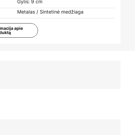
Gylis: 9 cm
Metalas / Sintetinė medžiaga
rmacija apie
duktą