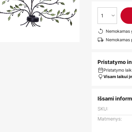
1
Nemokamas g
Nemokamas pr
Pristatymo i
Pristatymo laik
Visam laikui 
Išsami inform
SKU:
Matmenys: