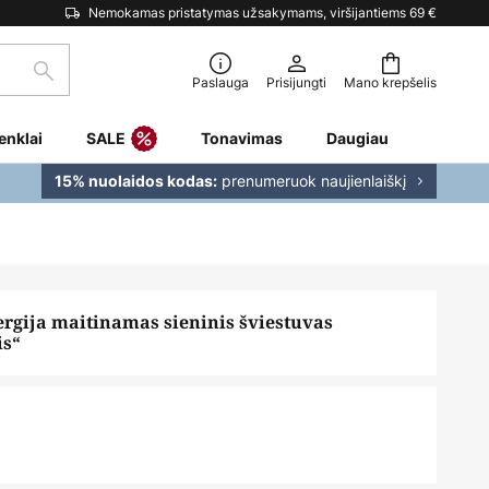
Nemokamas pristatymas užsakymams, viršijantiems 69 €
Paieška
Paslauga
Prisijungti
Mano krepšelis
enklai
SALE
Tonavimas
Daugiau
prenumeruok naujienlaiškį
15% nuolaidos kodas:
ergija maitinamas sieninis šviestuvas
is“