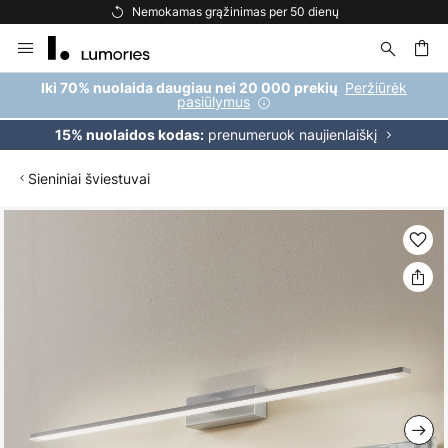
Nemokamas grąžinimas per 50 dienų
Skip
to
Content
ška
Peržiūrėk
Iki 70% nuolaida daugiau nei 20 000 prekių
pasiūlymus
prenumeruok naujienlaiškį
15% nuolaidos kodas:
Sieniniai šviestuvai
Skip
to
the
end
of
the
images
gallery