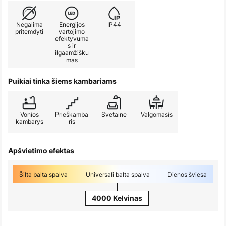
Negalima
Energijos
IP44
pritemdyti
vartojimo
efektyvuma
s ir
ilgaamžišku
mas
Puikiai tinka šiems kambariams
Vonios
Prieškamba
Svetainė
Valgomasis
kambarys
ris
Apšvietimo efektas
Šilta balta spalva
Universali balta spalva
Dienos šviesa
4000 Kelvinas