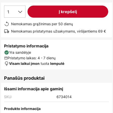
images
gallery
1
Į krepšelį
Nemokamas grąžinimas per 50 dienų
Nemokamas pristatymas užsakymams, viršijantiems 69 €
Pristatymo informacija
Yra sandėlyje
Pristatymo laikas: 4 - 7 dienų
tuota
Visam laikui įmon
lemputė
Panašūs produktai
Išsami informacija apie gaminį
SKU:
6734014
Produkto informacija