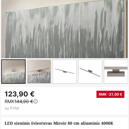
Skip
123,90 €
to
RMK -21,00 €
RMK
144,90 €
the
su PVM
beginning
of
LED sieninis šviestuvas Miroir 80 cm aliuminis 4000K
the