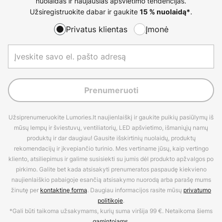
nuolaidas ir naujausias apšvietimo tendencijas.
Užsiregistruokite dabar ir gaukite
.
15 % nuolaidą*
Privatus klientas
Įmonė
Prenumeruoti
Užsiprenumeruokite Lumories.lt naujienlaiškį ir gaukite puikių pasiūlymų iš
mūsų lempų ir šviestuvų, ventiliatorių, LED apšvietimo, išmaniųjų namų
produktų ir dar daugiau! Gausite išskirtinių nuolaidų, produktų
rekomendacijų ir įkvepiančio turinio. Mes vertiname jūsų, kaip vertingo
kliento, atsiliepimus ir galime susisiekti su jumis dėl produkto apžvalgos po
pirkimo. Galite bet kada atsisakyti prenumeratos paspaudę kiekvieno
naujienlaiškio pabaigoje esančią atsisakymo nuorodą arba parašę mums
žinutę per
kontaktinę formą
. Daugiau informacijos rasite mūsų
privatumo
politikoje
.
*Gali būti taikoma užsakymams, kurių suma viršija 99 €. Netaikoma šiems
gamintojams
.