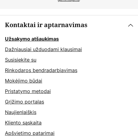
Kontaktai ir aptarnavimas
Užsakymo atšaukimas
Dažniausiai užduodami klausimai
Susisiekite su
Rinkodaros bendradarbiavimas
Mokėjimo būdai
Pristatymo metodai
Grįžimo portalas
Naujienlaiškis
Kliento sąskaita
Apšvietimo patarimai