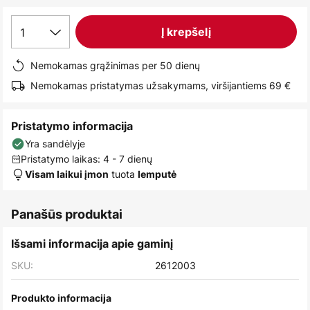
images
gallery
1
Į krepšelį
Nemokamas grąžinimas per 50 dienų
Nemokamas pristatymas užsakymams, viršijantiems 69 €
Pristatymo informacija
Yra sandėlyje
Pristatymo laikas: 4 - 7 dienų
tuota
Visam laikui įmon
lemputė
Panašūs produktai
Išsami informacija apie gaminį
SKU:
2612003
Produkto informacija