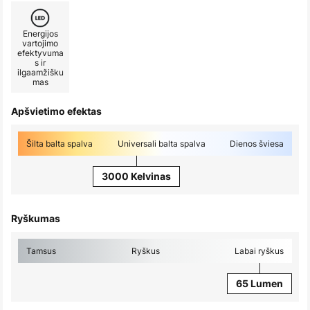
Energijos
vartojimo
efektyvuma
s ir
ilgaamžišku
mas
Apšvietimo efektas
Šilta balta spalva
Universali balta spalva
Dienos šviesa
3000 Kelvinas
Ryškumas
Tamsus
Ryškus
Labai ryškus
65 Lumen