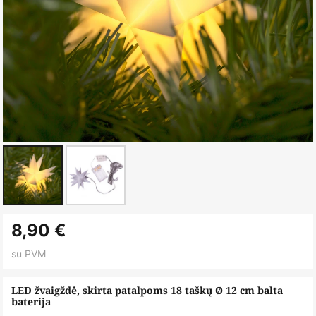
Skip
8,90 €
to
the
su PVM
beginning
of
LED žvaigždė, skirta patalpoms 18 taškų Ø 12 cm balta
baterija
the