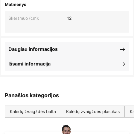
Matmenys
Skersmuo (cm):
12
Daugiau informacijos
Išsami informacija
Panašios kategorijos
Kalėdų žvaigždės balta
Kalėdų žvaigždės plastikas
K