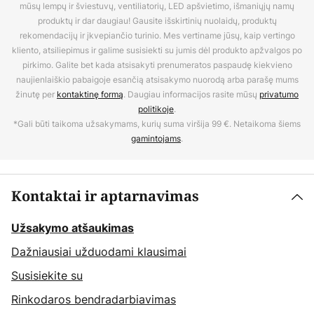
mūsų lempų ir šviestuvų, ventiliatorių, LED apšvietimo, išmaniųjų namų
produktų ir dar daugiau! Gausite išskirtinių nuolaidų, produktų
rekomendacijų ir įkvepiančio turinio. Mes vertiname jūsų, kaip vertingo
kliento, atsiliepimus ir galime susisiekti su jumis dėl produkto apžvalgos po
pirkimo. Galite bet kada atsisakyti prenumeratos paspaudę kiekvieno
naujienlaiškio pabaigoje esančią atsisakymo nuorodą arba parašę mums
žinutę per
kontaktinę formą
. Daugiau informacijos rasite mūsų
privatumo
politikoje
.
*Gali būti taikoma užsakymams, kurių suma viršija 99 €. Netaikoma šiems
gamintojams
.
Kontaktai ir aptarnavimas
Užsakymo atšaukimas
Dažniausiai užduodami klausimai
Susisiekite su
Rinkodaros bendradarbiavimas