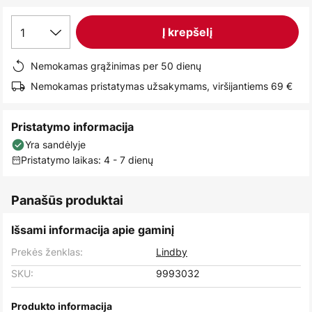
images
gallery
1
Į krepšelį
Nemokamas grąžinimas per 50 dienų
Nemokamas pristatymas užsakymams, viršijantiems 69 €
Pristatymo informacija
Yra sandėlyje
Pristatymo laikas: 4 - 7 dienų
Panašūs produktai
Išsami informacija apie gaminį
Prekės ženklas:
Lindby
SKU:
9993032
Produkto informacija