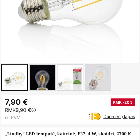
Skip
7,90 €
to
RMK -20%
RMK
9,90 €
the
Duomenų lapas
su PVM
beginning
of
„Lindby“ LED lemputė, kaitrinė, E27, 4 W, skaidri, 2700 K
the