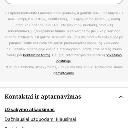
Užsiprenumeruokite Lumories.lt naujienlaiškį ir gaukite puikių pasiūlymų iš
mūsų lempų ir šviestuvų, ventiliatorių, LED apšvietimo, išmaniųjų namų
produktų ir dar daugiau! Gausite išskirtinių nuolaidų, produktų
rekomendacijų ir įkvepiančio turinio. Mes vertiname jūsų, kaip vertingo
kliento, atsiliepimus ir galime susisiekti su jumis dėl produkto apžvalgos po
pirkimo. Galite bet kada atsisakyti prenumeratos paspaudę kiekvieno
naujienlaiškio pabaigoje esančią atsisakymo nuorodą arba parašę mums
žinutę per
kontaktinę formą
. Daugiau informacijos rasite mūsų
privatumo
politikoje
.
*Gali būti taikoma užsakymams, kurių suma viršija 99 €. Netaikoma šiems
gamintojams
.
Kontaktai ir aptarnavimas
Užsakymo atšaukimas
Dažniausiai užduodami klausimai