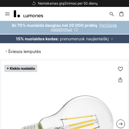
Nemokamas grąžinimas per 50 dienų
Skip
to
Content
ška
Peržiūrėk
Iki 70% nuolaida daugiau nei 20 000 prekių
pasiūlymus
prenumeruok naujienlaiškį
15% nuolaidos kodas:
Šviesos lemputės
Skip
+ Kiekio nuolaida
to
the
end
of
the
images
gallery