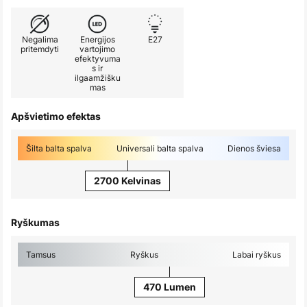
Negalima
Energijos
E27
pritemdyti
vartojimo
efektyvuma
s ir
ilgaamžišku
mas
Apšvietimo efektas
Šilta balta spalva
Universali balta spalva
Dienos šviesa
2700 Kelvinas
Ryškumas
Tamsus
Ryškus
Labai ryškus
470 Lumen