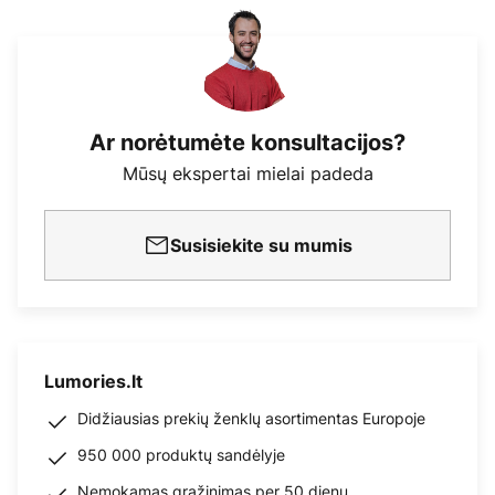
Ar norėtumėte konsultacijos?
Mūsų ekspertai mielai padeda
Susisiekite su mumis
Lumories.lt
Didžiausias prekių ženklų asortimentas Europoje
950 000 produktų sandėlyje
Nemokamas grąžinimas per 50 dienų