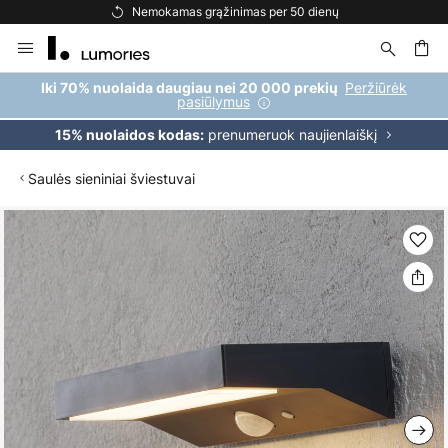
Nemokamas grąžinimas per 50 dienų
Skip
to
Content
ška
Peržiūrėk
Iki 70% nuolaida daugiau nei 20 000 prekių
pasiūlymus
prenumeruok naujienlaiškį
15% nuolaidos kodas:
Saulės sieniniai šviestuvai
Skip
to
the
end
of
the
images
gallery