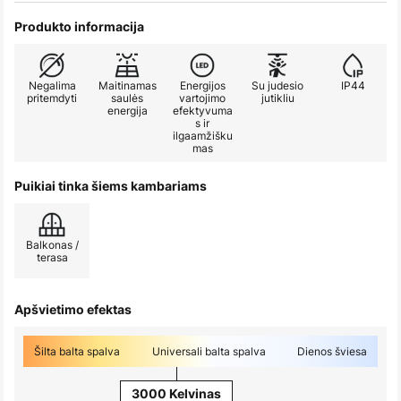
Produkto informacija
Negalima
Maitinamas
Energijos
Su judesio
IP44
pritemdyti
saulės
vartojimo
jutikliu
energija
efektyvuma
s ir
ilgaamžišku
mas
Puikiai tinka šiems kambariams
Balkonas /
terasa
Apšvietimo efektas
Šilta balta spalva
Universali balta spalva
Dienos šviesa
3000 Kelvinas