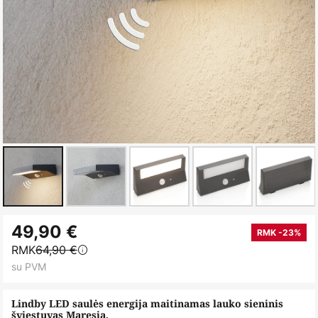
Skip
49,90 €
to
RMK -23%
RMK
64,90 €
the
su PVM
beginning
of
Lindby LED saulės energija maitinamas lauko sieninis
the
šviestuvas Maresia,