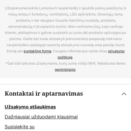
Užsiprenumeruokite Lumories.lt naujienlaiškį ir gaukite puikių pasiūlymų iš
mūsų lempų ir šviestuvų, ventiliatorių, LED apšvietimo, išmaniųjų namų
produktų ir dar daugiau! Gausite išskirtinių nuolaidų, produktų
rekomendacijų ir įkvepiančio turinio. Mes vertiname jūsų, kaip vertingo
kliento, atsiliepimus ir galime susisiekti su jumis dėl produkto apžvalgos po
pirkimo. Galite bet kada atsisakyti prenumeratos paspaudę kiekvieno
naujienlaiškio pabaigoje esančią atsisakymo nuorodą arba parašę mums
žinutę per
kontaktinę formą
. Daugiau informacijos rasite mūsų
privatumo
politikoje
.
*Gali būti taikoma užsakymams, kurių suma viršija 99 €. Netaikoma šiems
gamintojams
.
Kontaktai ir aptarnavimas
Užsakymo atšaukimas
Dažniausiai užduodami klausimai
Susisiekite su