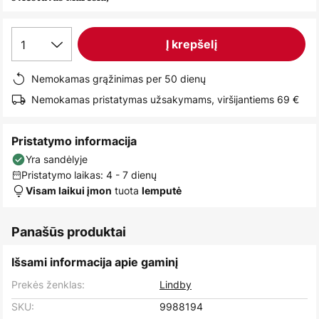
images
gallery
1
Į krepšelį
Nemokamas grąžinimas per 50 dienų
Nemokamas pristatymas užsakymams, viršijantiems 69 €
Pristatymo informacija
Yra sandėlyje
Pristatymo laikas: 4 - 7 dienų
tuota
Visam laikui įmon
lemputė
Panašūs produktai
Išsami informacija apie gaminį
Prekės ženklas:
Lindby
SKU:
9988194