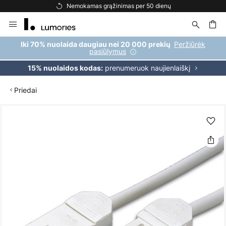
Nemokamas grąžinimas per 50 dienų
Skip
to
Content
ška
Peržiūrėk
Iki 70% nuolaida daugiau nei 20 000 prekių
pasiūlymus
prenumeruok naujienlaiškį
15% nuolaidos kodas:
Priedai
Skip
to
the
end
of
the
images
gallery