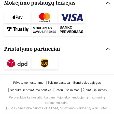
Mokėjimo paslaugų teikėjas
Pristatymo partneriai
Privatumo nustatymai
Teisinė pastaba
Bendrosios sąlygos
Slapukai ir privatumo politika
Baterijų šalinimas
Žibintų šalinimas
Perbrauktos kainos atitinka gamintojo rekomenduojamą mažmeninę
pardavimo kainą.
Į visas kainas įskaičiuotas 21 % PVM, pristatymo išlaidos neįskaičiuotos.