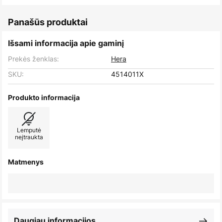
Panašūs produktai
Išsami informacija apie gaminį
Prekės ženklas:
Hera
SKU:
4514011X
Produkto informacija
Lemputė
neįtraukta
Matmenys
Daugiau informacijos