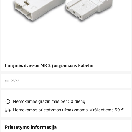
Skip
Linijinės šviesos MK 2 jungiamasis kabelis
to
the
su PVM
beginning
of
the
Nemokamas grąžinimas per 50 dienų
images
Nemokamas pristatymas užsakymams, viršijantiems 69 €
gallery
Pristatymo informacija