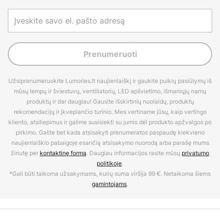
Prenumeruoti
Užsiprenumeruokite Lumories.lt naujienlaiškį ir gaukite puikių pasiūlymų iš
mūsų lempų ir šviestuvų, ventiliatorių, LED apšvietimo, išmaniųjų namų
produktų ir dar daugiau! Gausite išskirtinių nuolaidų, produktų
rekomendacijų ir įkvepiančio turinio. Mes vertiname jūsų, kaip vertingo
kliento, atsiliepimus ir galime susisiekti su jumis dėl produkto apžvalgos po
pirkimo. Galite bet kada atsisakyti prenumeratos paspaudę kiekvieno
naujienlaiškio pabaigoje esančią atsisakymo nuorodą arba parašę mums
žinutę per
kontaktinę formą
. Daugiau informacijos rasite mūsų
privatumo
politikoje
.
*Gali būti taikoma užsakymams, kurių suma viršija 99 €. Netaikoma šiems
gamintojams
.