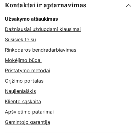
Kontaktai ir aptarnavimas
Užsakymo atšaukimas
Dažniausiai užduodami klausimai
Susisiekite su
Rinkodaros bendradarbiavimas
Mokėjimo būdai
Pristatymo metodai
Grįžimo portalas
Naujienlaiškis
Kliento sąskaita
Apšvietimo patarimai
Gamintojo garantija