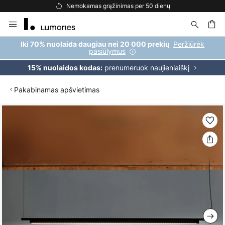
Nemokamas grąžinimas per 50 dienų
Skip
to
Content
ška
Peržiūrėk
Iki 70% nuolaida daugiau nei 20 000 prekių
pasiūlymus
prenumeruok naujienlaiškį
15% nuolaidos kodas:
Pakabinamas apšvietimas
Skip
to
the
end
of
the
images
gallery