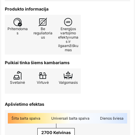
Produkto informacija
Pritemdoma
Be
Energijos
s
reguliatoria
vartojimo
us
efektyvuma
s ir
ilgaamžišku
mas
Puikiai tinka šiems kambariams
Svetainė
Virtuvė
Valgomasis
Apšvietimo efektas
Šilta balta spalva
Universali balta spalva
Dienos šviesa
2700 Kelvinas