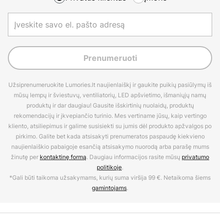
Prenumeruoti
Užsiprenumeruokite Lumories.lt naujienlaiškį ir gaukite puikių pasiūlymų iš
mūsų lempų ir šviestuvų, ventiliatorių, LED apšvietimo, išmaniųjų namų
produktų ir dar daugiau! Gausite išskirtinių nuolaidų, produktų
rekomendacijų ir įkvepiančio turinio. Mes vertiname jūsų, kaip vertingo
kliento, atsiliepimus ir galime susisiekti su jumis dėl produkto apžvalgos po
pirkimo. Galite bet kada atsisakyti prenumeratos paspaudę kiekvieno
naujienlaiškio pabaigoje esančią atsisakymo nuorodą arba parašę mums
žinutę per
kontaktinę formą
. Daugiau informacijos rasite mūsų
privatumo
politikoje
.
*Gali būti taikoma užsakymams, kurių suma viršija 99 €. Netaikoma šiems
gamintojams
.