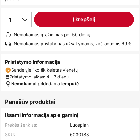
images
gallery
1
Į krepšelį
Nemokamas grąžinimas per 50 dienų
Nemokamas pristatymas užsakymams, viršijantiems 69 €
Pristatymo informacija
Sandėlyje liko tik keletas vienetų
Pristatymo laikas: 4 - 7 dienų
pridedama
Nemokamai
lemputė
Panašūs produktai
Išsami informacija apie gaminį
Prekės ženklas:
Luceplan
SKU:
6030188