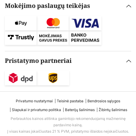
Mokėjimo paslaugų teikėjas
Pristatymo partneriai
Privatumo nustatymai
Teisinė pastaba
Bendrosios sąlygos
Slapukai ir privatumo politika
Baterijų šalinimas
Žibintų šalinimas
Perbrauktos kainos atitinka gamintojo rekomenduojamą mažmeninę
pardavimo kainą.
Į visas kainas įskaičiuotas 21 % PVM, pristatymo išlaidos neįskaičiuotos.