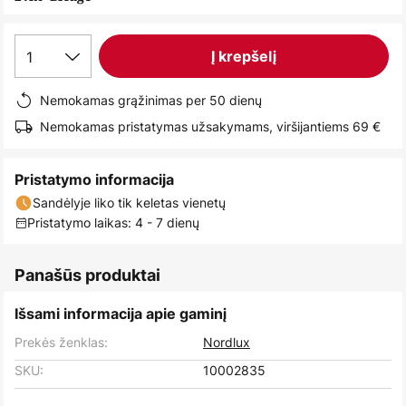
images
gallery
1
Į krepšelį
Nemokamas grąžinimas per 50 dienų
Nemokamas pristatymas užsakymams, viršijantiems 69 €
Pristatymo informacija
Sandėlyje liko tik keletas vienetų
Pristatymo laikas: 4 - 7 dienų
Panašūs produktai
Išsami informacija apie gaminį
Prekės ženklas:
Nordlux
SKU:
10002835