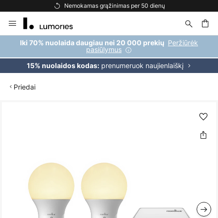
Nemokamas grąžinimas per 50 dienų
Skip
to
Content
ška
Peržiūrėk
Iki 70% nuolaida daugiau nei 20 000 prekių
pasiūlymus
prenumeruok naujienlaiškį
15% nuolaidos kodas:
Priedai
Skip
to
the
end
of
the
images
gallery