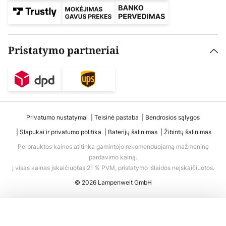
Pristatymo partneriai
Privatumo nustatymai
Teisinė pastaba
Bendrosios sąlygos
Slapukai ir privatumo politika
Baterijų šalinimas
Žibintų šalinimas
Perbrauktos kainos atitinka gamintojo rekomenduojamą mažmeninę
pardavimo kainą.
Į visas kainas įskaičiuotas 21 % PVM, pristatymo išlaidos neįskaičiuotos.
© 2026 Lampenwelt GmbH
Į krepšelį