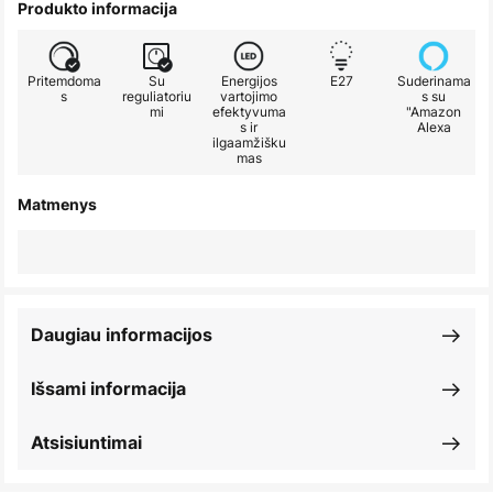
Produkto informacija
Pritemdoma
Su
Energijos
E27
Suderinama
s
reguliatoriu
vartojimo
s su
mi
efektyvuma
"Amazon
s ir
Alexa
ilgaamžišku
mas
Matmenys
Daugiau informacijos
Išsami informacija
Atsisiuntimai