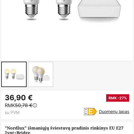
Skip
36,90 €
to
RMK -27%
RMK
50,78 €
the
Duomenų lapas
su PVM
beginning
of
"Nordlux" išmaniųjų šviestuvų pradinis rinkinys EU E27
the
2vnt+Bridge