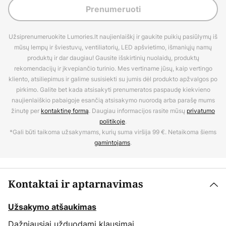
Prenumeruoti
Užsiprenumeruokite Lumories.lt naujienlaiškį ir gaukite puikių pasiūlymų iš
mūsų lempų ir šviestuvų, ventiliatorių, LED apšvietimo, išmaniųjų namų
produktų ir dar daugiau! Gausite išskirtinių nuolaidų, produktų
rekomendacijų ir įkvepiančio turinio. Mes vertiname jūsų, kaip vertingo
kliento, atsiliepimus ir galime susisiekti su jumis dėl produkto apžvalgos po
pirkimo. Galite bet kada atsisakyti prenumeratos paspaudę kiekvieno
naujienlaiškio pabaigoje esančią atsisakymo nuorodą arba parašę mums
žinutę per
kontaktinę formą
. Daugiau informacijos rasite mūsų
privatumo
politikoje
.
*Gali būti taikoma užsakymams, kurių suma viršija 99 €. Netaikoma šiems
gamintojams
.
Kontaktai ir aptarnavimas
Užsakymo atšaukimas
Dažniausiai užduodami klausimai