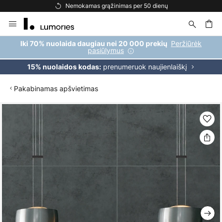
Nemokamas grąžinimas per 50 dienų
Skip
to
Content
ška
Peržiūrėk
Iki 70% nuolaida daugiau nei 20 000 prekių
pasiūlymus
prenumeruok naujienlaiškį
15% nuolaidos kodas:
Pakabinamas apšvietimas
Skip
to
the
end
of
the
images
gallery