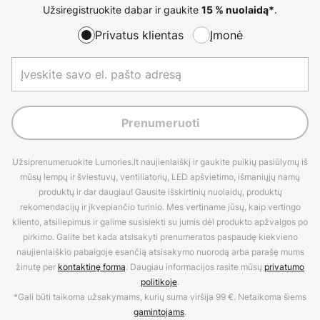
Užsiregistruokite dabar ir gaukite
.
15 % nuolaidą*
Privatus klientas
Įmonė
Prenumeruoti
Užsiprenumeruokite Lumories.lt naujienlaiškį ir gaukite puikių pasiūlymų iš
mūsų lempų ir šviestuvų, ventiliatorių, LED apšvietimo, išmaniųjų namų
produktų ir dar daugiau! Gausite išskirtinių nuolaidų, produktų
rekomendacijų ir įkvepiančio turinio. Mes vertiname jūsų, kaip vertingo
kliento, atsiliepimus ir galime susisiekti su jumis dėl produkto apžvalgos po
pirkimo. Galite bet kada atsisakyti prenumeratos paspaudę kiekvieno
naujienlaiškio pabaigoje esančią atsisakymo nuorodą arba parašę mums
žinutę per
kontaktinę formą
. Daugiau informacijos rasite mūsų
privatumo
politikoje
.
*Gali būti taikoma užsakymams, kurių suma viršija 99 €. Netaikoma šiems
gamintojams
.