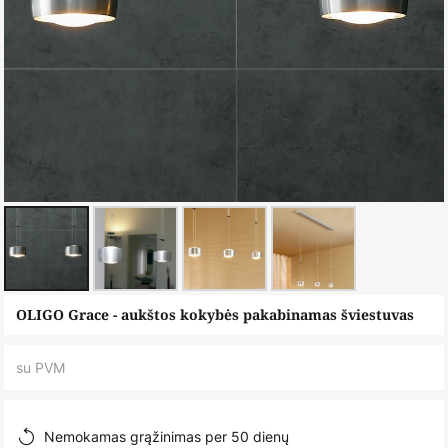
Skip
OLIGO Grace - aukštos kokybės pakabinamas šviestuvas
to
the
su PVM
beginning
of
the
Nemokamas grąžinimas per 50 dienų