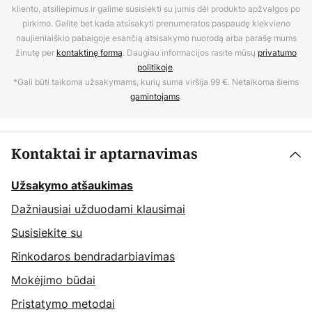
kliento, atsiliepimus ir galime susisiekti su jumis dėl produkto apžvalgos po
pirkimo. Galite bet kada atsisakyti prenumeratos paspaudę kiekvieno
naujienlaiškio pabaigoje esančią atsisakymo nuorodą arba parašę mums
žinutę per
kontaktinę formą
. Daugiau informacijos rasite mūsų
privatumo
politikoje
.
*Gali būti taikoma užsakymams, kurių suma viršija 99 €. Netaikoma šiems
gamintojams
.
Kontaktai ir aptarnavimas
Užsakymo atšaukimas
Dažniausiai užduodami klausimai
Susisiekite su
Rinkodaros bendradarbiavimas
Mokėjimo būdai
Pristatymo metodai