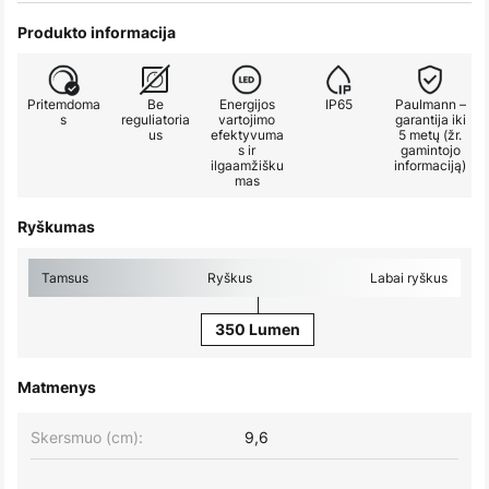
Produkto informacija
Pritemdoma
Be
Energijos
IP65
Paulmann –
s
reguliatoria
vartojimo
garantija iki
us
efektyvuma
5 metų (žr.
s ir
gamintojo
ilgaamžišku
informaciją)
mas
Ryškumas
Tamsus
Ryškus
Labai ryškus
350 Lumen
Matmenys
Skersmuo (cm):
9,6