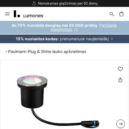
Nemokamas grąžinimas per 50 dienų
Skip
to
Content
ška
Peržiūrėk
Iki 70% nuolaida daugiau nei 20 000 prekių
pasiūlymus
prenumeruok naujienlaiškį
15% nuolaidos kodas:
Paulmann Plug & Shine lauko apšvietimas
Skip
to
the
end
of
the
images
gallery