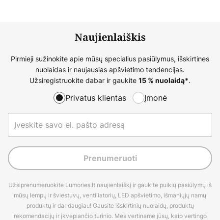
Naujienlaiškis
Pirmieji sužinokite apie mūsų specialius pasiūlymus, išskirtines
nuolaidas ir naujausias apšvietimo tendencijas.
Užsiregistruokite dabar ir gaukite
.
15 % nuolaidą*
Privatus klientas
Įmonė
Prenumeruoti
Užsiprenumeruokite Lumories.lt naujienlaiškį ir gaukite puikių pasiūlymų iš
mūsų lempų ir šviestuvų, ventiliatorių, LED apšvietimo, išmaniųjų namų
produktų ir dar daugiau! Gausite išskirtinių nuolaidų, produktų
rekomendacijų ir įkvepiančio turinio. Mes vertiname jūsų, kaip vertingo