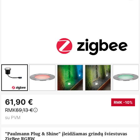
Skip
61,90 €
to
RMK -10%
RMK
69,13 €
the
su PVM
beginning
of
"Paulmann Plug & Shine" įleidžiamas grindų šviestuvas
the
ZigBee RGBW