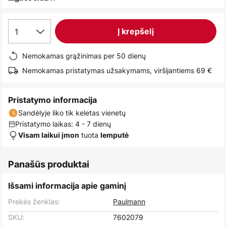
images
gallery
1
Į krepšelį
Nemokamas grąžinimas per 50 dienų
Nemokamas pristatymas užsakymams, viršijantiems 69 €
Pristatymo informacija
Sandėlyje liko tik keletas vienetų
Pristatymo laikas: 4 - 7 dienų
tuota
Visam laikui įmon
lemputė
Panašūs produktai
Išsami informacija apie gaminį
Prekės ženklas:
Paulmann
SKU:
7602079