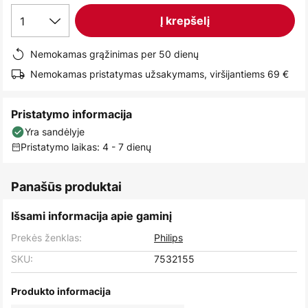
images
1
Į krepšelį
gallery
Nemokamas grąžinimas per 50 dienų
Nemokamas pristatymas užsakymams, viršijantiems 69 €
Pristatymo informacija
Yra sandėlyje
Pristatymo laikas: 4 - 7 dienų
Panašūs produktai
Išsami informacija apie gaminį
Prekės ženklas:
Philips
SKU:
7532155
Produkto informacija