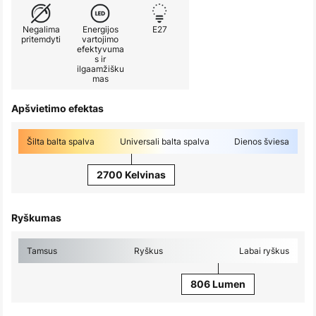
Negalima
Energijos
E27
pritemdyti
vartojimo
efektyvuma
s ir
ilgaamžišku
mas
Apšvietimo efektas
Šilta balta spalva
Universali balta spalva
Dienos šviesa
2700 Kelvinas
Ryškumas
Tamsus
Ryškus
Labai ryškus
806 Lumen