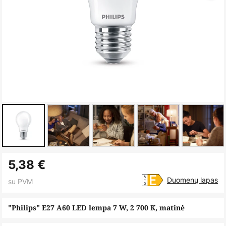
Skip
5,38 €
to
the
Duomenų lapas
su PVM
beginning
of
"Philips" E27 A60 LED lempa 7 W, 2 700 K, matinė
the