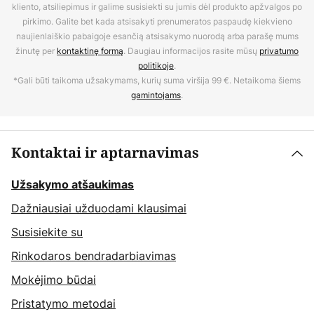
kliento, atsiliepimus ir galime susisiekti su jumis dėl produkto apžvalgos po
pirkimo. Galite bet kada atsisakyti prenumeratos paspaudę kiekvieno
naujienlaiškio pabaigoje esančią atsisakymo nuorodą arba parašę mums
žinutę per
kontaktinę formą
. Daugiau informacijos rasite mūsų
privatumo
politikoje
.
*Gali būti taikoma užsakymams, kurių suma viršija 99 €. Netaikoma šiems
gamintojams
.
Kontaktai ir aptarnavimas
Užsakymo atšaukimas
Dažniausiai užduodami klausimai
Susisiekite su
Rinkodaros bendradarbiavimas
Mokėjimo būdai
Pristatymo metodai