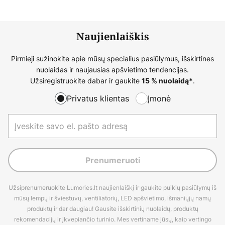
Naujienlaiškis
Pirmieji sužinokite apie mūsų specialius pasiūlymus, išskirtines
nuolaidas ir naujausias apšvietimo tendencijas.
Užsiregistruokite dabar ir gaukite
.
15 % nuolaidą*
Privatus klientas
Įmonė
Prenumeruoti
Užsiprenumeruokite Lumories.lt naujienlaiškį ir gaukite puikių pasiūlymų iš
mūsų lempų ir šviestuvų, ventiliatorių, LED apšvietimo, išmaniųjų namų
produktų ir dar daugiau! Gausite išskirtinių nuolaidų, produktų
rekomendacijų ir įkvepiančio turinio. Mes vertiname jūsų, kaip vertingo