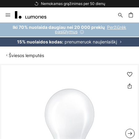
Nemokamas grąžinimas per 50 dienų
Skip
to
Content
ška
Peržiūrėk
Iki 70% nuolaida daugiau nei 20 000 prekių
pasiūlymus
prenumeruok naujienlaiškį
15% nuolaidos kodas:
Šviesos lemputės
Skip
to
the
end
of
the
images
gallery