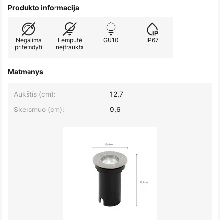
Produkto informacija
Negalima
Lemputė
GU10
IP67
pritemdyti
neįtraukta
Matmenys
Aukštis (cm):
12,7
Skersmuo (cm):
9,6