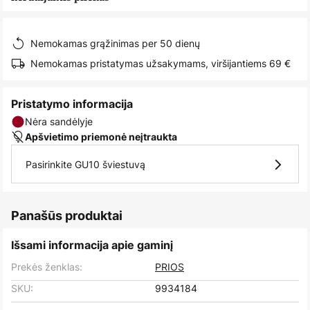
images
gallery
Nemokamas grąžinimas per 50 dienų
Nemokamas pristatymas užsakymams, viršijantiems 69 €
Pristatymo informacija
Nėra sandėlyje
Apšvietimo priemonė neįtraukta
Pasirinkite GU10 šviestuvą
Panašūs produktai
Išsami informacija apie gaminį
Prekės ženklas:
PRIOS
SKU:
9934184