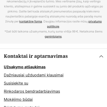
rekomendacijų ir įkvepiančio turinio. Mes vertiname jūsų, kaip vertingo
kliento, atsiliepimus ir galime susisiekti su jumis dėl produkto apžvalgos po
pirkimo. Galite bet kada atsisakyti prenumeratos paspaudę kiekvieno
naujienlaiškio pabaigoje esančią atsisakymo nuorodą arba parašę mums
žinutę per
kontaktinę formą
. Daugiau informacijos rasite mūsų
privatumo
politikoje
.
*Gali būti taikoma užsakymams, kurių suma viršija 99 €. Netaikoma šiems
gamintojams
.
Kontaktai ir aptarnavimas
Užsakymo atšaukimas
Dažniausiai užduodami klausimai
Susisiekite su
Rinkodaros bendradarbiavimas
Mokėjimo būdai