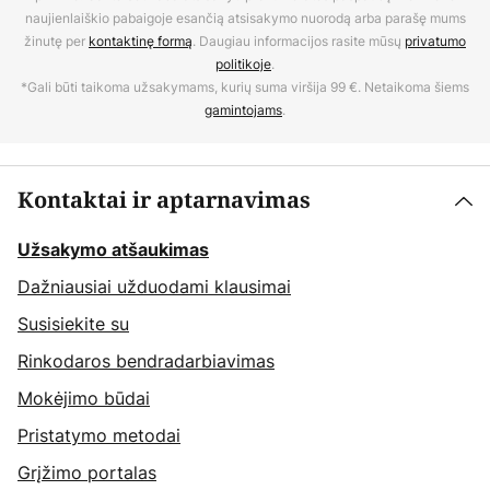
naujienlaiškio pabaigoje esančią atsisakymo nuorodą arba parašę mums
žinutę per
kontaktinę formą
. Daugiau informacijos rasite mūsų
privatumo
politikoje
.
*Gali būti taikoma užsakymams, kurių suma viršija 99 €. Netaikoma šiems
gamintojams
.
Kontaktai ir aptarnavimas
Užsakymo atšaukimas
Dažniausiai užduodami klausimai
Susisiekite su
Rinkodaros bendradarbiavimas
Mokėjimo būdai
Pristatymo metodai
Grįžimo portalas