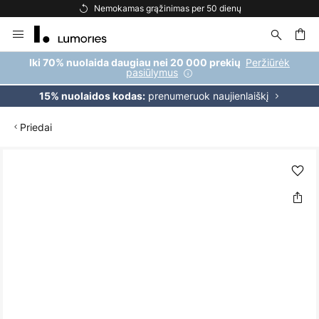
Nemokamas grąžinimas per 50 dienų
Skip
to
Content
ška
Peržiūrėk
Iki 70% nuolaida daugiau nei 20 000 prekių
pasiūlymus
prenumeruok naujienlaiškį
15% nuolaidos kodas:
Priedai
Skip
to
the
end
of
the
images
gallery