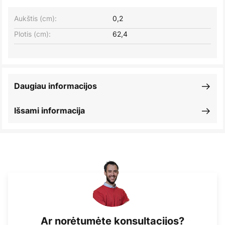
Aukštis (cm):
0,2
Plotis (cm):
62,4
Daugiau informacijos
Išsami informacija
Ar norėtumėte konsultacijos?