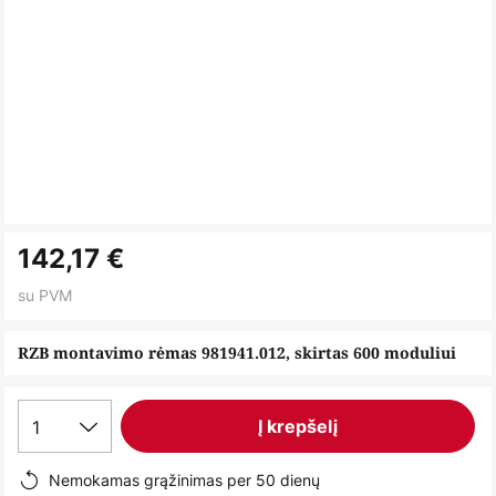
Skip
142,17 €
to
the
su PVM
beginning
of
RZB montavimo rėmas 981941.012, skirtas 600 moduliui
the
images
1
Į krepšelį
gallery
Nemokamas grąžinimas per 50 dienų