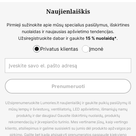
Naujienlaiškis
Pirmieji sužinokite apie mūsų specialius pasiūlymus, išskirtines
nuolaidas ir naujausias apšvietimo tendencijas.
Užsiregistruokite dabar ir gaukite
.
15 % nuolaidą*
Privatus klientas
Įmonė
Prenumeruoti
Užsiprenumeruokite Lumories.lt naujienlaiškį ir gaukite puikių pasiūlymų iš
mūsų lempų ir šviestuvų, ventiliatorių, LED apšvietimo, išmaniųjų namų
produktų ir dar daugiau! Gausite išskirtinių nuolaidų, produktų
rekomendacijų ir įkvepiančio turinio. Mes vertiname jūsų, kaip vertingo
kliento, atsiliepimus ir galime susisiekti su jumis dėl produkto apžvalgos po
pirkimo. Galite bet kada atsisakyti prenumeratos paspaudę kiekvieno