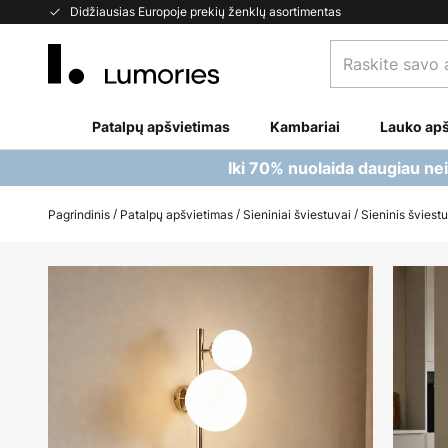
Skip
Didžiausias Europoje prekių ženklų asortimentas
to
Raskite
Content
savo
apšvietimą...
Patalpų apšvietimas
Kambariai
Lauko apš
Iki 70% nuolaida daugiau ne
Pagrindinis
Patalpų apšvietimas
Sieniniai šviestuvai
Sieninis šviestu
Skip
to
the
end
of
the
images