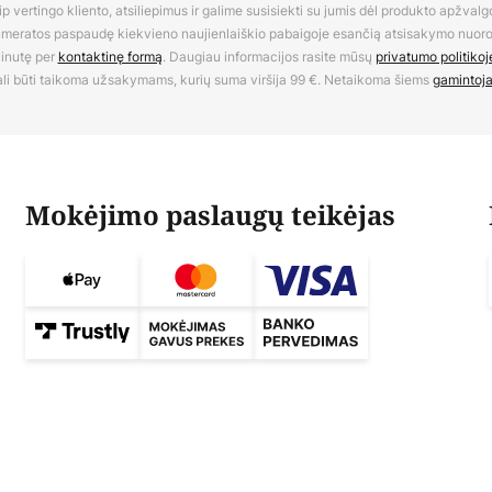
 vertingo kliento, atsiliepimus ir galime susisiekti su jumis dėl produkto apžvalg
umeratos paspaudę kiekvieno naujienlaiškio pabaigoje esančią atsisakymo nuo
inutę per
kontaktinę formą
. Daugiau informacijos rasite mūsų
privatumo politikoj
li būti taikoma užsakymams, kurių suma viršija 99 €. Netaikoma šiems
gamintoj
Mokėjimo paslaugų teikėjas