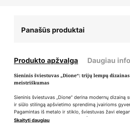
Skip
to
the
beginning
Panašūs produktai
of
the
images
gallery
Produkto apžvalga
Daugiau inf
Sieninis šviestuvas „Dione“: trijų lempų dizainas
meistriškumas
Sieninis šviestuvas „Dione“ derina modernų dizainą
ir siūlo stilingą apšvietimo sprendimą įvairioms gy
Pagamintas iš metalo ir stiklo, šviestuvas žavi elegant
aukso spalvos elementų deriniu. Ši harmoninga spalvų 
Skaityti daugiau
svetainės, miegamojo ar valgomojo interjerą ir suteik