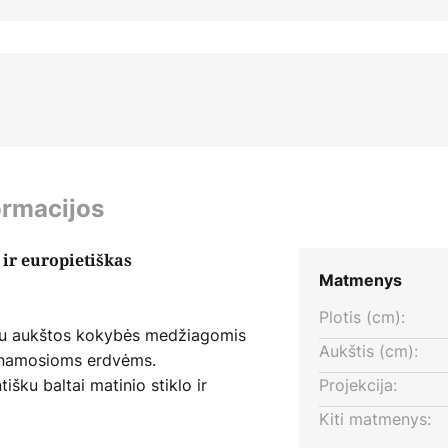
ormacijos
 ir europietiškas
Matmenys
Plotis (cm):
 su aukštos kokybės medžiagomis
Aukštis (cm):
venamosioms erdvėms.
išku baltai matinio stiklo ir
Projekcija:
gama puikiai įsilieja į
Kiti matmenys:
ia stilingų akcentų.