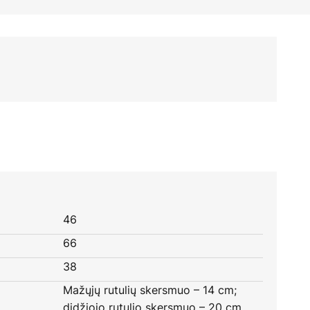
46
66
38
Mažųjų rutulių skersmuo – 14 cm;
didžiojo rutulio skersmuo – 20 cm