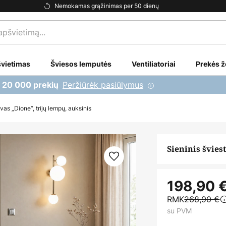
Nemokamas grąžinimas per 50 dienų
vietimas
Šviesos lemputės
Ventiliatoriai
Prekės ž
Peržiūrėk pasiūlymus
i 20 000 prekių
vas „Dione“, trijų lempų, auksinis
Sieninis švies
198,90 
RMK
268,90 €
su PVM