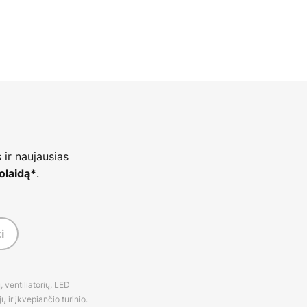
 ir naujausias
.
olaidą*
i
 ventiliatorių, LED
 ir įkvepiančio turinio.