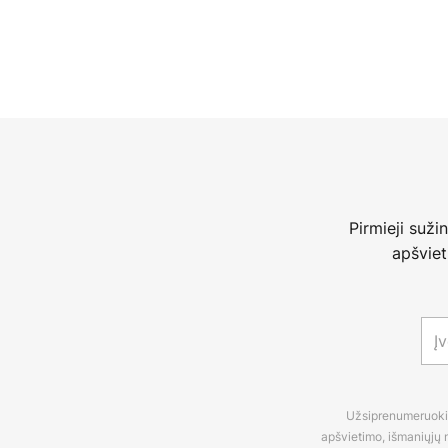
Pirmieji suži
apšviet
Užsiprenumeruokite
apšvietimo, išmaniųjų n