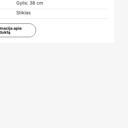
Gylis: 38 cm
Stiklas
rmacija apie
duktą