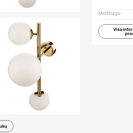
Medžiaga:
Visa info
pro
aukų