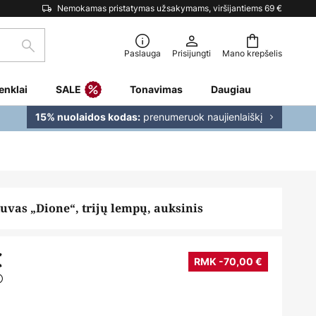
Nemokamas pristatymas užsakymams, viršijantiems 69 €
Paieška
Paslauga
Prisijungti
Mano krepšelis
enklai
SALE
Tonavimas
Daugiau
prenumeruok naujienlaiškį
15% nuolaidos kodas:
tuvas „Dione“, trijų lempų, auksinis
€
RMK -70,00 €