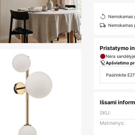
Nemokamas g
Nemokamas pr
Pristatymo i
Nėra sandėlyj
Apšvietimo pr
Pasirinkite E2
Išsami inform
SKU:
Matmenys: