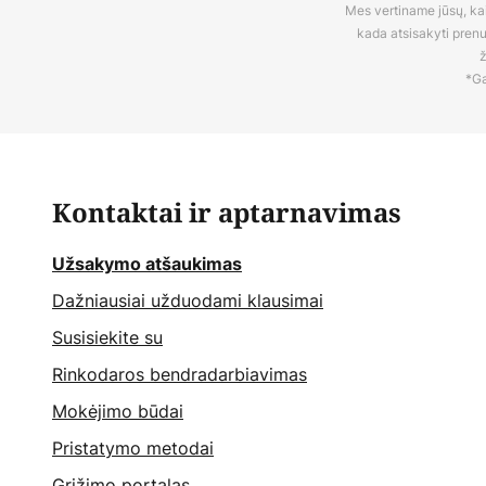
Mes vertiname jūsų, kaip
kada atsisakyti pren
ž
*Ga
Kontaktai ir aptarnavimas
Užsakymo atšaukimas
Dažniausiai užduodami klausimai
Susisiekite su
Rinkodaros bendradarbiavimas
Mokėjimo būdai
Pristatymo metodai
Grįžimo portalas