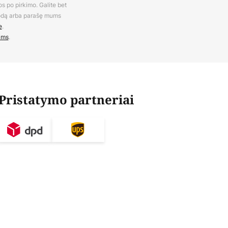
os po pirkimo. Galite bet
rodą arba parašę mums
e
.
ams
.
Pristatymo partneriai