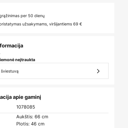
rąžinimas per 50 dienų
istatymas užsakymams, viršijantiems 69 €
nformacija
e
iemonė neįtraukta
7 šviestuvą
acija apie gaminį
1078085
Aukštis: 66 cm
Plotis: 46 cm