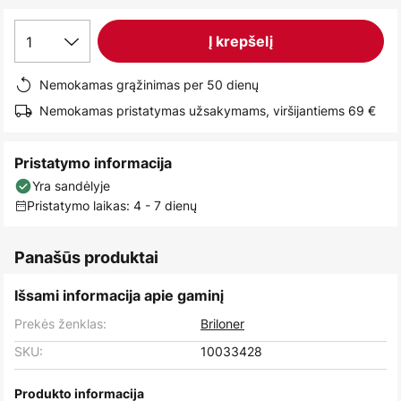
images
gallery
1
Į krepšelį
Nemokamas grąžinimas per 50 dienų
Nemokamas pristatymas užsakymams, viršijantiems 69 €
Pristatymo informacija
Yra sandėlyje
Pristatymo laikas: 4 - 7 dienų
Panašūs produktai
Išsami informacija apie gaminį
Prekės ženklas:
Briloner
SKU:
10033428
Produkto informacija