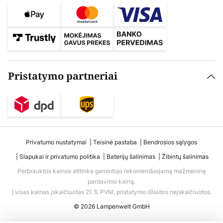
Pristatymo partneriai
Privatumo nustatymai
Teisinė pastaba
Bendrosios sąlygos
Slapukai ir privatumo politika
Baterijų šalinimas
Žibintų šalinimas
Perbrauktos kainos atitinka gamintojo rekomenduojamą mažmeninę
pardavimo kainą.
Į visas kainas įskaičiuotas 21 % PVM, pristatymo išlaidos neįskaičiuotos.
© 2026 Lampenwelt GmbH