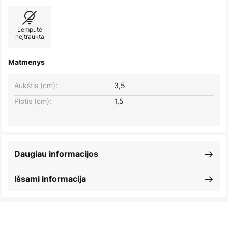
Lemputė
neįtraukta
Matmenys
Aukštis (cm):
3,5
Plotis (cm):
1,5
Daugiau informacijos
Išsami informacija