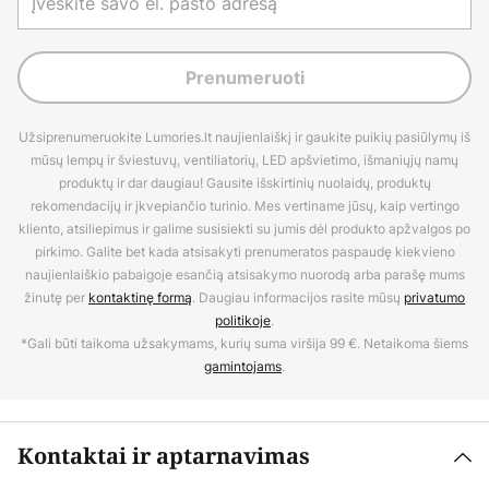
Prenumeruoti
Užsiprenumeruokite Lumories.lt naujienlaiškį ir gaukite puikių pasiūlymų iš
mūsų lempų ir šviestuvų, ventiliatorių, LED apšvietimo, išmaniųjų namų
produktų ir dar daugiau! Gausite išskirtinių nuolaidų, produktų
rekomendacijų ir įkvepiančio turinio. Mes vertiname jūsų, kaip vertingo
kliento, atsiliepimus ir galime susisiekti su jumis dėl produkto apžvalgos po
pirkimo. Galite bet kada atsisakyti prenumeratos paspaudę kiekvieno
naujienlaiškio pabaigoje esančią atsisakymo nuorodą arba parašę mums
žinutę per
kontaktinę formą
. Daugiau informacijos rasite mūsų
privatumo
politikoje
.
*Gali būti taikoma užsakymams, kurių suma viršija 99 €. Netaikoma šiems
gamintojams
.
Kontaktai ir aptarnavimas