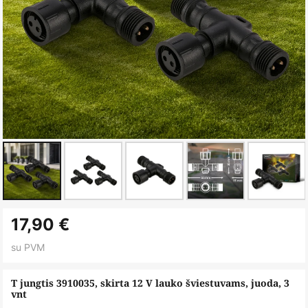
Skip
17,90 €
to
the
su PVM
beginning
of
T jungtis 3910035, skirta 12 V lauko šviestuvams, juoda, 3
vnt
the