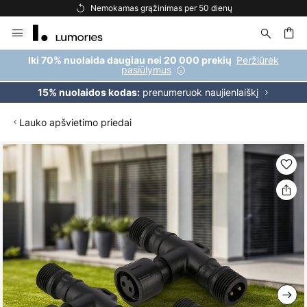
Nemokamas grąžinimas per 50 dienų
Skip
to
Content
ška
Peržiūrėk
Iki 70% nuolaida daugiau nei 20 000 prekių
pasiūlymus
prenumeruok naujienlaiškį
15% nuolaidos kodas:
Lauko apšvietimo priedai
Skip
to
the
end
of
the
images
gallery