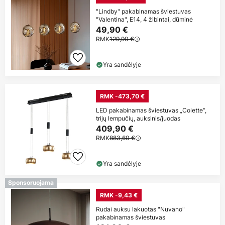
"Lindby" pakabinamas šviestuvas
"Valentina", E14, 4 žibintai, dūminė
49,90 €
RMK
129,90 €
Yra sandėlyje
RMK -473,70 €
LED pakabinamas šviestuvas „Colette“,
trijų lempučių, auksinis/juodas
409,90 €
RMK
883,60 €
Yra sandėlyje
Sponsoruojama
RMK -9,43 €
Rudai auksu lakuotas "Nuvano"
pakabinamas šviestuvas