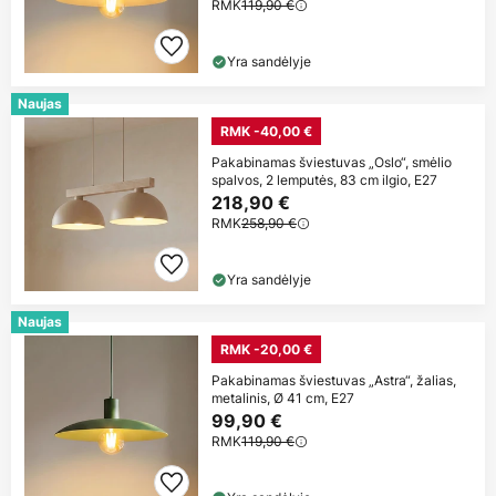
RMK
119,90 €
Yra sandėlyje
Naujas
RMK -40,00 €
Pakabinamas šviestuvas „Oslo“, smėlio
spalvos, 2 lemputės, 83 cm ilgio, E27
218,90 €
RMK
258,90 €
Yra sandėlyje
Naujas
RMK -20,00 €
Pakabinamas šviestuvas „Astra“, žalias,
metalinis, Ø 41 cm, E27
99,90 €
RMK
119,90 €