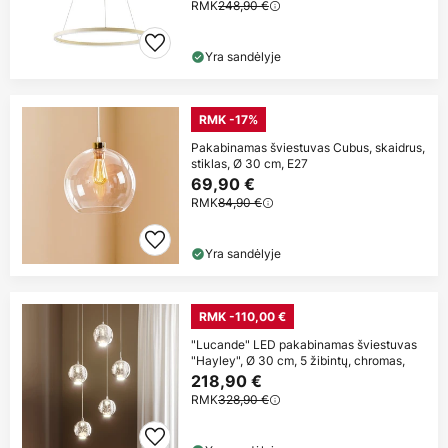
RMK
248,90 €
Yra sandėlyje
RMK -17%
Pakabinamas šviestuvas Cubus, skaidrus,
stiklas, Ø 30 cm, E27
69,90 €
RMK
84,90 €
Yra sandėlyje
RMK -110,00 €
"Lucande" LED pakabinamas šviestuvas
"Hayley", Ø 30 cm, 5 žibintų, chromas,
218,90 €
RMK
328,90 €