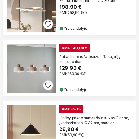
Ezana, nikelis, metalas, Ø 80 cm
198,90 €
RMK
258,90 €
Yra sandėlyje
RMK -40,00 €
Pakabinamas šviestuvas Tako, trijų
lempų, baltas
129,90 €
RMK
169,90 €
Yra sandėlyje
RMK -50%
Lindby pakabinamas šviestuvas Clarine,
juodas/baltas, Ø 32 cm, metalas
29,90 €
RMK
59,90 €