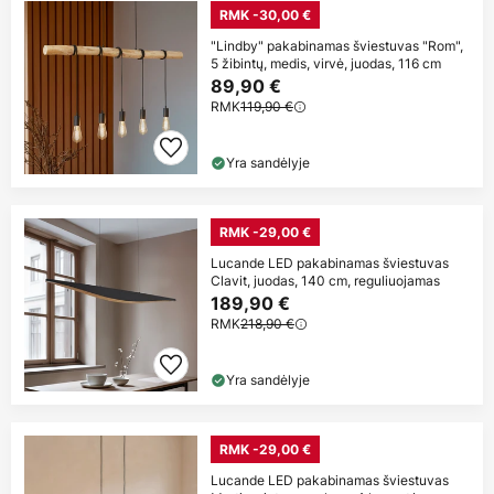
RMK -30,00 €
"Lindby" pakabinamas šviestuvas "Rom",
5 žibintų, medis, virvė, juodas, 116 cm
89,90 €
RMK
119,90 €
Yra sandėlyje
RMK -29,00 €
Lucande LED pakabinamas šviestuvas
Clavit, juodas, 140 cm, reguliuojamas
189,90 €
RMK
218,90 €
Yra sandėlyje
RMK -29,00 €
Lucande LED pakabinamas šviestuvas