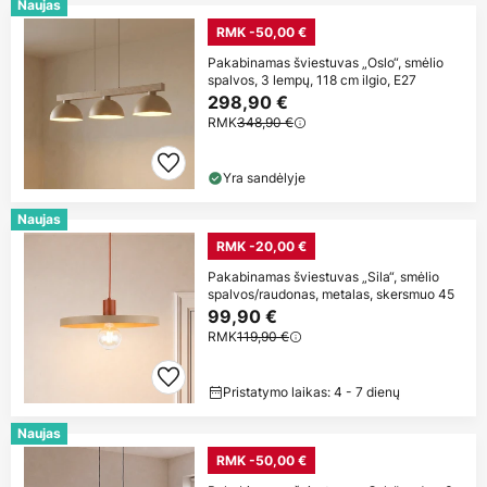
Naujas
RMK -50,00 €
Pakabinamas šviestuvas „Oslo“, smėlio
spalvos, 3 lempų, 118 cm ilgio, E27
298,90 €
RMK
348,90 €
Yra sandėlyje
Naujas
RMK -20,00 €
Pakabinamas šviestuvas „Sila“, smėlio
spalvos/raudonas, metalas, skersmuo 45
99,90 €
RMK
119,90 €
Pristatymo laikas: 4 - 7 dienų
Naujas
RMK -50,00 €