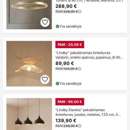
Yonam, Ø 80 cm, 1 lemputė, auksinis, CCT
288,90 €
RMK
328,90 €
Yra sandėlyje
RMK -20,00 €
"Lindby" pakabinamas šviestuvas
Valdorin, smėlio spalvos, popierius, Ø 40
cm,
89,90 €
RMK
109,90 €
Yra sandėlyje
RMK -99,00 €
"Lindby Elamira" pakabinamas
šviestuvas, juodas, metalas, 133 cm, 3
žibintai.
139,90 €
RMK
238,90 €