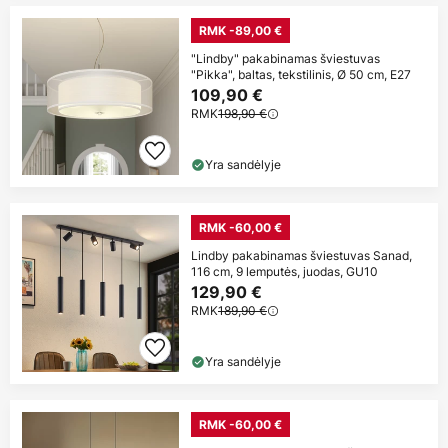
RMK -89,00 €
"Lindby" pakabinamas šviestuvas
"Pikka", baltas, tekstilinis, Ø 50 cm, E27
109,90 €
RMK
198,90 €
Yra sandėlyje
RMK -60,00 €
Lindby pakabinamas šviestuvas Sanad,
116 cm, 9 lemputės, juodas, GU10
129,90 €
RMK
189,90 €
Yra sandėlyje
RMK -60,00 €