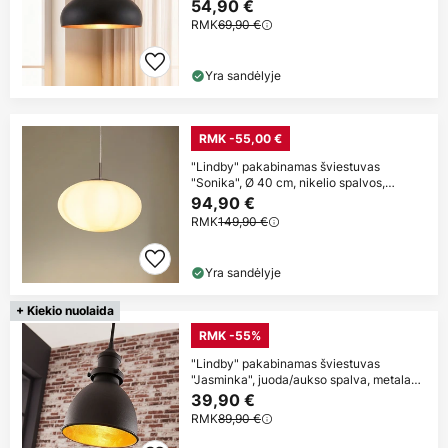
cm, E27
54,90 €
RMK
69,90 €
Yra sandėlyje
RMK -55,00 €
"Lindby" pakabinamas šviestuvas
"Sonika", Ø 40 cm, nikelio spalvos,
stiklas, E27
94,90 €
RMK
149,90 €
Yra sandėlyje
+ Kiekio nuolaida
RMK -55%
"Lindby" pakabinamas šviestuvas
"Jasminka", juoda/aukso spalva, metalas,
1
39,90 €
RMK
89,90 €