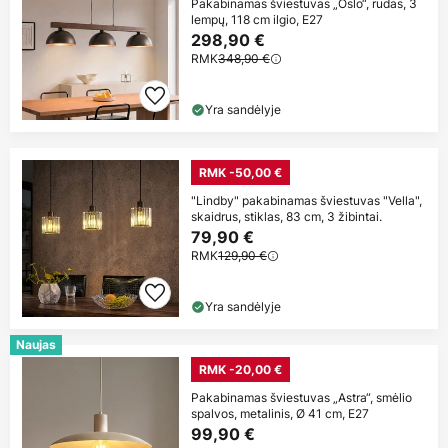
Pakabinamas šviestuvas „Oslo“, rudas, 3
lempų, 118 cm ilgio, E27
298,90 €
RMK
348,90 €
Yra sandėlyje
RMK -50,00 €
"Lindby" pakabinamas šviestuvas "Vella",
skaidrus, stiklas, 83 cm, 3 žibintai.
79,90 €
RMK
129,90 €
Yra sandėlyje
Naujas
RMK -20,00 €
Pakabinamas šviestuvas „Astra“, smėlio
spalvos, metalinis, Ø 41 cm, E27
99,90 €