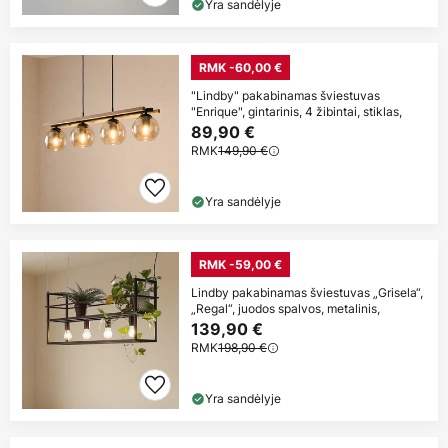
Yra sandėlyje
RMK -60,00 €
"Lindby" pakabinamas šviestuvas
"Enrique", gintarinis, 4 žibintai, stiklas,
89,90 €
RMK
149,90 €
Yra sandėlyje
RMK -59,00 €
Lindby pakabinamas šviestuvas „Grisela“,
„Regal“, juodos spalvos, metalinis,
139,90 €
RMK
198,90 €
Yra sandėlyje