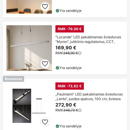
Yra sandėlyje
RMK -79,00 €
"Lucande" LED pakabinamas šviestuvas
"Myron", jutiklinis reguliatorius, CCT,
169,90 €
RMK
248,90 €
Yra sandėlyje
Remiamas
RMK -73,82 €
„Paulmann“ LED pakabinamas šviestuvas
„Lento“, juodos spalvos, 100 cm, šviesos
272,90 €
RMK
346,72 €
Yra sandėlyje