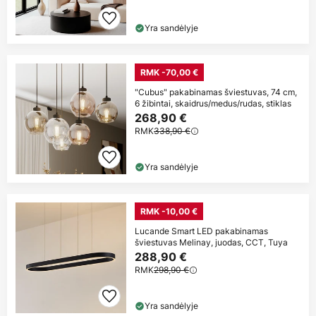
Yra sandėlyje
RMK -70,00 €
"Cubus" pakabinamas šviestuvas, 74 cm,
6 žibintai, skaidrus/medus/rudas, stiklas
268,90 €
RMK
338,90 €
Yra sandėlyje
RMK -10,00 €
Lucande Smart LED pakabinamas
šviestuvas Melinay, juodas, CCT, Tuya
288,90 €
RMK
298,90 €
Yra sandėlyje