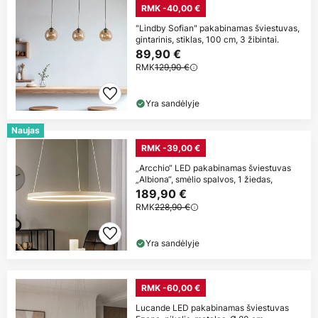
RMK -40,00 €
"Lindby Sofian" pakabinamas šviestuvas,
gintarinis, stiklas, 100 cm, 3 žibintai.
89,90 €
RMK
129,90 €
Yra sandėlyje
Naujas
RMK -39,00 €
„Arcchio“ LED pakabinamas šviestuvas
„Albiona“, smėlio spalvos, 1 žiedas,
189,90 €
RMK
228,90 €
Yra sandėlyje
RMK -60,00 €
Lucande LED pakabinamas šviestuvas