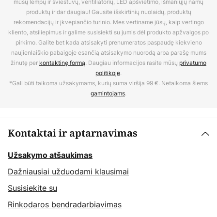
mūsų lempų ir šviestuvų, ventiliatorių, LED apšvietimo, išmaniųjų namų
produktų ir dar daugiau! Gausite išskirtinių nuolaidų, produktų
rekomendacijų ir įkvepiančio turinio. Mes vertiname jūsų, kaip vertingo
kliento, atsiliepimus ir galime susisiekti su jumis dėl produkto apžvalgos po
pirkimo. Galite bet kada atsisakyti prenumeratos paspaudę kiekvieno
naujienlaiškio pabaigoje esančią atsisakymo nuorodą arba parašę mums
žinutę per
kontaktinę formą
. Daugiau informacijos rasite mūsų
privatumo
politikoje
.
*Gali būti taikoma užsakymams, kurių suma viršija 99 €. Netaikoma šiems
gamintojams
.
Kontaktai ir aptarnavimas
Užsakymo atšaukimas
Dažniausiai užduodami klausimai
Susisiekite su
Rinkodaros bendradarbiavimas