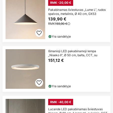
RMK -20,00 €
Pakabinamas šviestuvas „Lume L“, rudos
spalvos, metalinis, Ø 40 cm, GX53
139,90 €
RMK
159,90 €
Yra sandėlyje
Išmanioji LED pakabinamoji lempa
„Niseko II“, Ø 50 cm, balta, CCT, su
151,12 €
Yra sandėlyje
RMK -40,00 €
Lucande LED pakabinamas šviestuvas