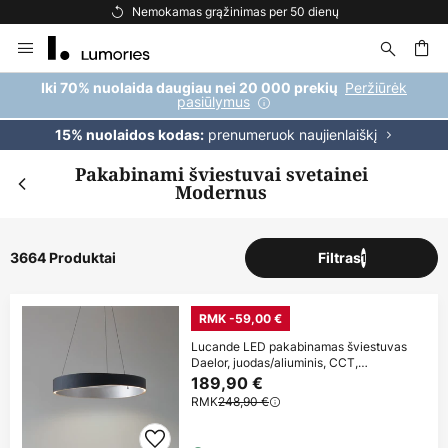
Nemokamas pristatymas užsakymams, viršijantiems 69 €
Skip
to
Content
ška
Peržiūrėk
Iki 70% nuolaida daugiau nei 20 000 prekių
pasiūlymus
prenumeruok naujienlaiškį
15% nuolaidos kodas:
Pakabinami šviestuvai svetainei
Modernus
3664 Produktai
Filtras
1
RMK -59,00 €
Lucande LED pakabinamas šviestuvas
Daelor, juodas/aliuminis, CCT,
reguliuojamas
189,90 €
RMK
248,90 €