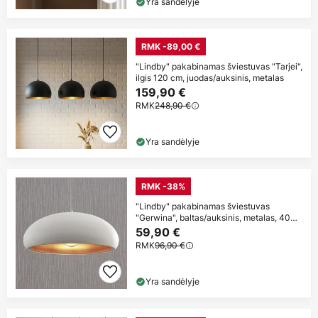
Yra sandėlyje
RMK -89,00 €
"Lindby" pakabinamas šviestuvas "Tarjei",
ilgis 120 cm, juodas/auksinis, metalas
159,90 €
RMK
248,90 €
Yra sandėlyje
RMK -38%
"Lindby" pakabinamas šviestuvas
"Gerwina", baltas/auksinis, metalas, 40
cm, E27
59,90 €
RMK
96,90 €
Yra sandėlyje