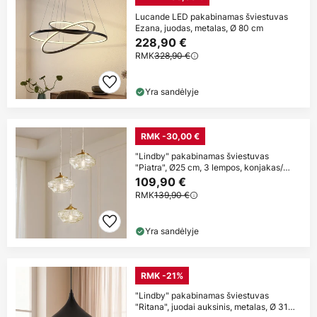
Lucande LED pakabinamas šviestuvas
Ezana, juodas, metalas, Ø 80 cm
228,90 €
RMK
328,90 €
Yra sandėlyje
RMK -30,00 €
"Lindby" pakabinamas šviestuvas
"Piatra", Ø25 cm, 3 lempos, konjakas/
žalvaris,
109,90 €
RMK
139,90 €
Yra sandėlyje
RMK -21%
"Lindby" pakabinamas šviestuvas
"Ritana", juodai auksinis, metalas, Ø 31