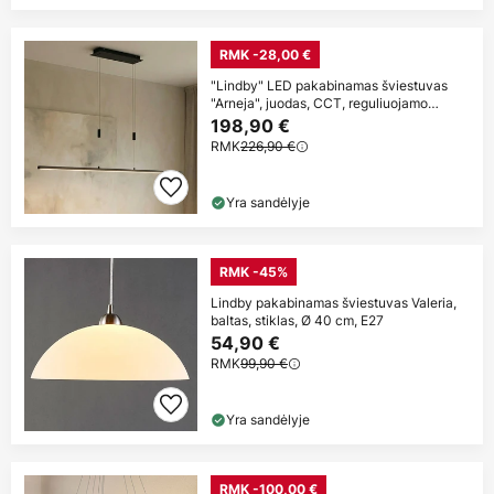
RMK -28,00 €
"Lindby" LED pakabinamas šviestuvas
"Arneja", juodas, CCT, reguliuojamo
aukščio
198,90 €
RMK
226,90 €
Yra sandėlyje
RMK -45%
Lindby pakabinamas šviestuvas Valeria,
baltas, stiklas, Ø 40 cm, E27
54,90 €
RMK
99,90 €
Yra sandėlyje
RMK -100,00 €