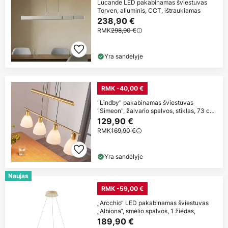
Lucande LED pakabinamas šviestuvas
Torven, aliuminis, CCT, ištraukiamas
238,90 €
RMK
298,90 €
Yra sandėlyje
RMK -40,00 €
"Lindby" pakabinamas šviestuvas
"Simeon", žalvario spalvos, stiklas, 73 cm,
E14
129,90 €
RMK
169,90 €
Yra sandėlyje
Naujas
RMK -59,00 €
„Arcchio“ LED pakabinamas šviestuvas
„Albiona“, smėlio spalvos, 1 žiedas,
189,90 €