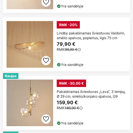
Yra sandėlyje
RMK -20%
Lindby pakabinamas šviestuvas Valdorin,
smėlio spalvos, popierius, ilgis 75 cm
79,90 €
RMK
99,90 €
Yra sandėlyje
Naujas
RMK -30,00 €
Pakabinamas šviestuvas „Lava“, 3 lempų,
Ø 29 cm, smėlio/konjako spalvos, G9
159,90 €
RMK
189,90 €
Yra sandėlyje