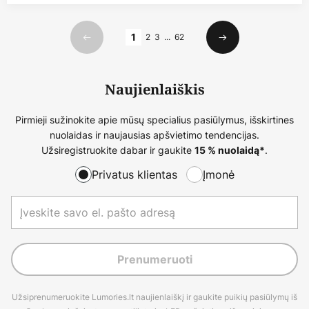
Puslapis
1
2
3
...
62
Ankstesnis
Kitas
Naujienlaiškis
Pirmieji sužinokite apie mūsų specialius pasiūlymus, išskirtines
nuolaidas ir naujausias apšvietimo tendencijas.
Užsiregistruokite dabar ir gaukite
.
15 % nuolaidą*
Privatus klientas
Įmonė
Prenumeruoti
Užsiprenumeruokite Lumories.lt naujienlaiškį ir gaukite puikių pasiūlymų iš