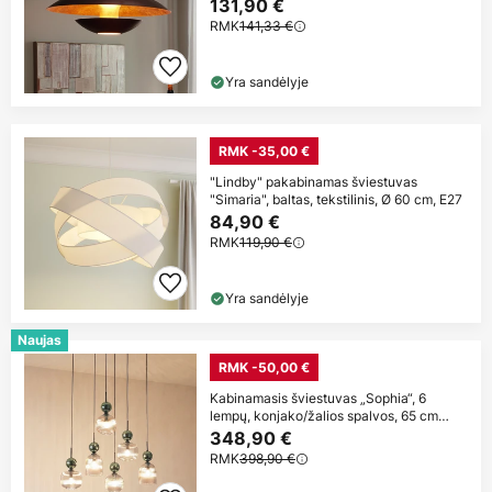
131,90 €
RMK
141,33 €
Yra sandėlyje
RMK -35,00 €
"Lindby" pakabinamas šviestuvas
"Simaria", baltas, tekstilinis, Ø 60 cm, E27
84,90 €
RMK
119,90 €
Yra sandėlyje
Naujas
RMK -50,00 €
Kabinamasis šviestuvas „Sophia“, 6
lempų, konjako/žalios spalvos, 65 cm
ilgio,
348,90 €
RMK
398,90 €