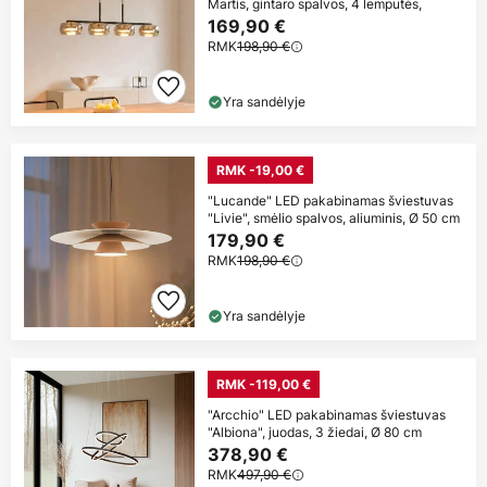
Martis, gintaro spalvos, 4 lemputės,
169,90 €
RMK
198,90 €
Yra sandėlyje
RMK -19,00 €
"Lucande" LED pakabinamas šviestuvas
"Livie", smėlio spalvos, aliuminis, Ø 50 cm
179,90 €
RMK
198,90 €
Yra sandėlyje
RMK -119,00 €
"Arcchio" LED pakabinamas šviestuvas
"Albiona", juodas, 3 žiedai, Ø 80 cm
378,90 €
RMK
497,90 €