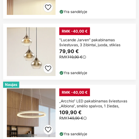
Yra sandėlyje
RMK -40,00 €
"Lucande Jarven" pakabinamas
šviestuvas, 3 žibintai, juoda, stiklas
79,90 €
RMK
119,90 €
Yra sandėlyje
Naujas
RMK -40,00 €
„Arcchio“ LED pakabinamas šviestuvas
„Albiona“, smėlio spalvos, 1 žiedas,
109,90 €
RMK
149,90 €
Yra sandėlyje