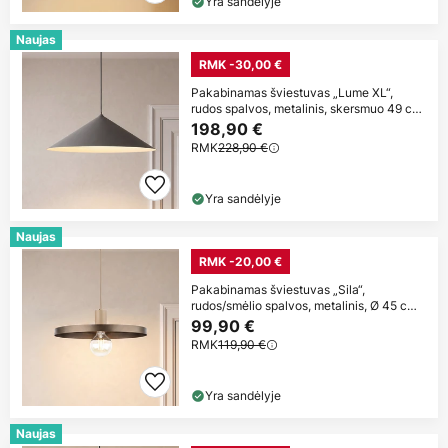
Yra sandėlyje
Naujas
RMK -30,00 €
Pakabinamas šviestuvas „Lume XL“,
rudos spalvos, metalinis, skersmuo 49 cm,
GX53
198,90 €
RMK
228,90 €
Yra sandėlyje
Naujas
RMK -20,00 €
Pakabinamas šviestuvas „Sila“,
rudos/smėlio spalvos, metalinis, Ø 45 cm,
E27
99,90 €
RMK
119,90 €
Yra sandėlyje
Naujas