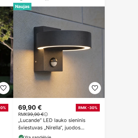
Naujas
69,90 €
10%
RMK -30%
RMK
99,90 €
„Lucande“ LED lauko sieninis
šviestuvas „Nirella“, juodos
spalvos, CCT, su
Yra sandėlyje