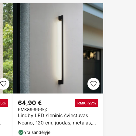
64,90 €
25%
RMK -27%
RMK
89,90 €
Lindby LED sieninis šviestuvas
Neano, 120 cm, juodas, metalas,
IP54
Yra sandėlyje