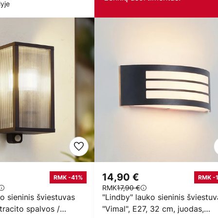
yje
14,90 €
RMK -41%
RMK -
RMK
17,90 €
o sieninis šviestuvas
"Lindby" lauko sieninis šviestu
tracito spalvos /
"Vimal", E27, 32 cm, juodas,