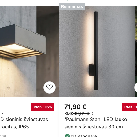
Remiamas
71,90 €
RMK -16%
RMK -
RMK
80,31 €
 sieninis šviestuvas
"Paulmann Stan" LED lauko
racitas, IP65
sieninis šviestuvas 80 cm
yje
Yra sandėlyje