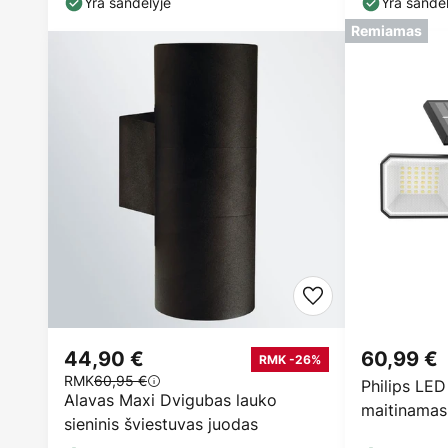
Yra sandėlyje
Yra sandėl
Remiamas
44,90 €
60,99 €
RMK -26%
RMK
60,95 €
Philips LED
Alavas Maxi Dvigubas lauko
maitinamas 
sieninis šviestuvas juodas
„Nysil“, 3 l