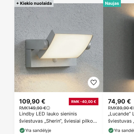
+ Kiekio nuolaida
Naujas
109,90 €
74,90 €
RMK -40,00 €
RMK
149,90 €
RMK
89,90 €
Lindby LED lauko sieninis
„Lucande“ L
šviestuvas „Sherin“, šviesiai pilkos
šviestuvas „
spalvos,
spalvos, au
Yra sandėlyje
Yra sandėl