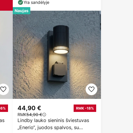
Yra sandėlyje
Naujas
44,90 €
16%
RMK -18%
RMK
54,90 €
vas
Lindby lauko sieninis šviestuvas
„Enerio“, juodos spalvos, su