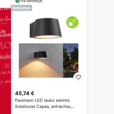
Yra sandėlyje
Remiamas
45,74 €
Paulmann LED lauko sieninis
šviestuvas Capea, antracitas,
aliuminis, IP44