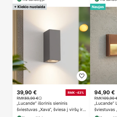
+ Kiekio nuolaida
Naujas
39,90 €
94,90 €
RMK -43%
RMK
69,90 €
RMK
109,90 
„Lucande“ išorinis sieninis
„Lucande“ L
šviestuvas „Xava“, šviesa į viršų ir į
šviestuvas 
apačią,
aliuminis