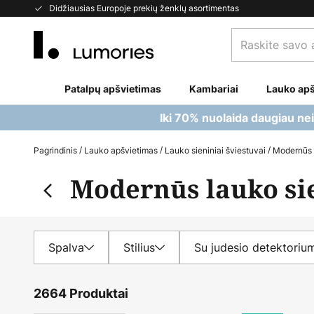
Skip
Didžiausias Europoje prekių ženklų asortimentas
to
Raskite
Content
savo
apšvietimą...
Patalpų apšvietimas
Kambariai
Lauko apš
Iki 70% nuolaida daugiau ne
Pagrindinis
Lauko apšvietimas
Lauko sieniniai šviestuvai
Modernūs l
Modernūs lauko sie
Spalva
Stilius
Su judesio detektoriu
2664 Produktai