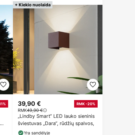
+ Kiekio nuolaida
39,90 €
11%
RMK -20%
RMK
49,90 €
„Lindby Smart“ LED lauko sieninis
šviestuvas „Dara“, rūdžių spalvos,
Yra sandėlyje