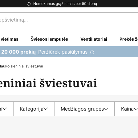
Nemokamas grąžinimas per 50 dienų
vietimas
Šviesos lemputės
Ventiliatoriai
Prekės ž
Peržiūrėk pasiūlymus
i 20 000 prekių
auko sieniniai šviestuvai
niniai šviestuvai
mi
Kategorija
Medžiagos grupės
Kaina