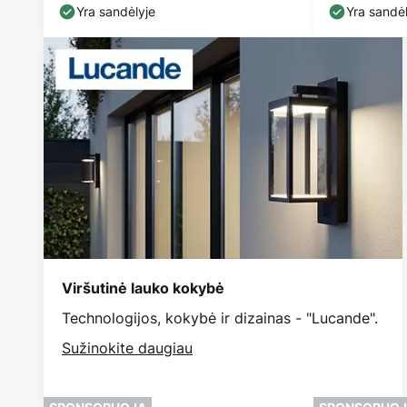
pilkos spalvos, IP54
rifliuotas, 
Yra sandėlyje
Yra sandėl
Viršutinė lauko kokybė
Technologijos, kokybė ir dizainas - "Lucande".
Sužinokite daugiau