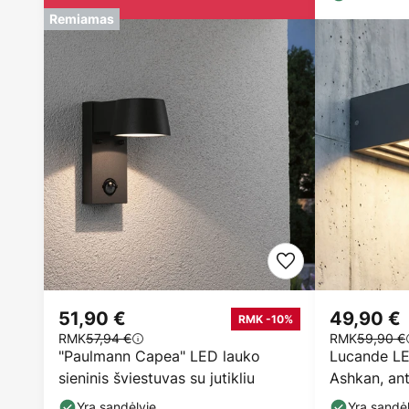
Remiamas
51,90 €
49,90 €
RMK -10%
RMK
57,94 €
RMK
59,90 €
"Paulmann Capea" LED lauko
Lucande LED
sieninis šviestuvas su jutikliu
Ashkan, ant
Yra sandėlyje
Yra sandėl