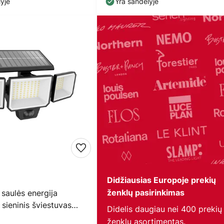
yje
Yra sandėlyje
Didžiausias Europoje prekių
 saulės energija
ženklų pasirinkimas
sieninis šviestuvas
Didelis daugiau nei 400 prekių
emputės,
ženklų asortimentas.