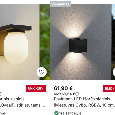
Remiamas
61,90 €
RMK -25%
RMK -
RMK
69,64 €
rinis sieninis
Paulmann LED išorės sieninis
Ovaali“, stiklas, tamsiai
šviestuvas Cybo, RGBW, 10 cm,
vos,
antracitas
yje
Yra sandėlyje