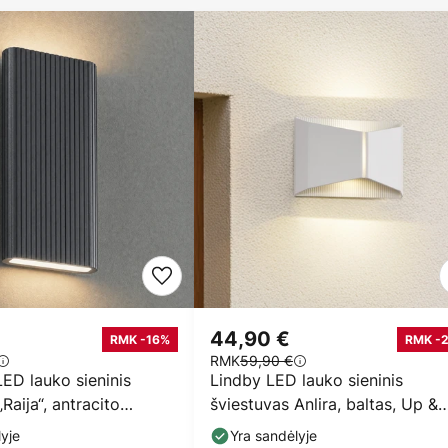
44,90 €
RMK -16%
RMK -
RMK
59,90 €
ED lauko sieninis
Lindby LED lauko sieninis
Raija“, antracito
šviestuvas Anlira, baltas, Up &
kštis 40
down, IP65
yje
Yra sandėlyje