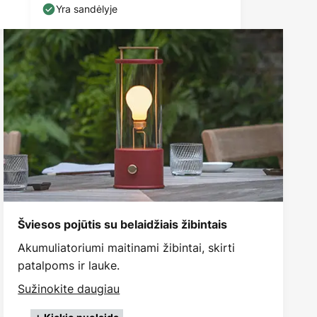
kištukine lizda,
Yra sandėlyje
Šviesos pojūtis su belaidžiais žibintais
Akumuliatoriumi maitinami žibintai, skirti
patalpoms ir lauke.
Sužinokite daugiau