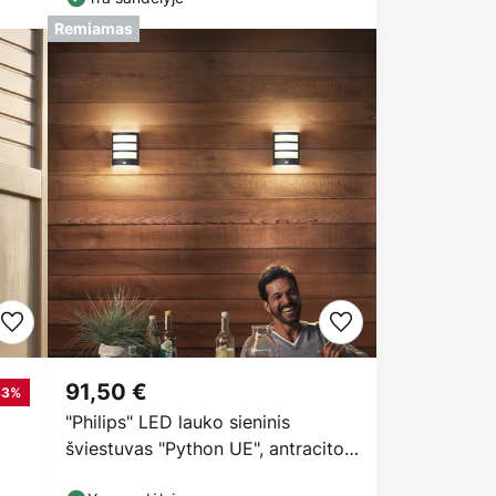
Remiamas
91,50 €
33%
"Philips" LED lauko sieninis
šviestuvas "Python UE", antracito
spalvos,