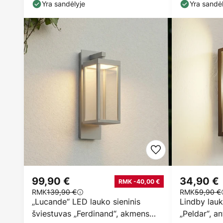
Yra sandėlyje
Yra sandėl
99,90 €
34,90 €
RMK -40,00 €
RMK
139,90 €
RMK
59,90 €
„Lucande“ LED lauko sieninis
Lindby lauk
šviestuvas „Ferdinand“, akmens
„Peldar“, an