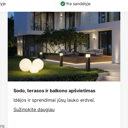
26
aliuminis
yje
Yra sandėlyje
Sodo, terasos ir balkono apšvietimas
Idėjos ir sprendimai jūsų lauko erdvei.
Sužinokite daugiau