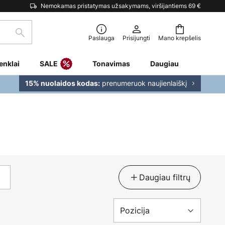
Nemokamas pristatymas užsakymams, viršijantiems 69 €
Paieška
Paslauga
Prisijungti
Mano krepšelis
enklai
SALE
Tonavimas
Daugiau
prenumeruok naujienlaiškį
15% nuolaidos kodas:
Daugiau filtrų