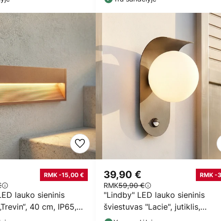
39,90 €
RMK -15,00 €
RMK -
€
RMK
59,90 €
ED lauko sieninis
"Lindby" LED lauko sieninis
„Trevin“, 40 cm, IP65,
šviestuvas "Lacie", jutiklis,
juoda/balta, aliuminis