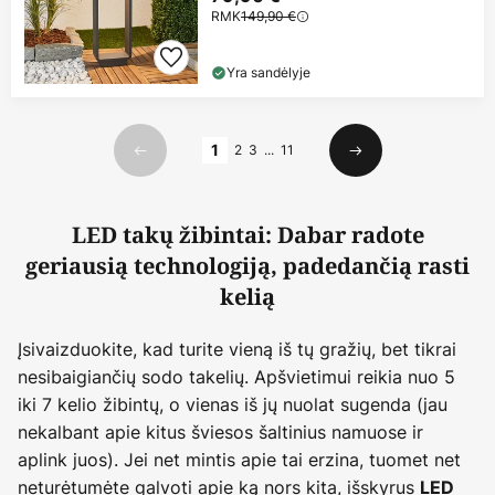
RMK
149,90 €
Yra sandėlyje
Puslapis
1
2
3
...
11
Ankstesnis
Kitas
LED takų žibintai: Dabar radote
geriausią technologiją, padedančią rasti
kelią
Įsivaizduokite, kad turite vieną iš tų gražių, bet tikrai
nesibaigiančių sodo takelių. Apšvietimui reikia nuo 5
iki 7 kelio žibintų, o vienas iš jų nuolat sugenda (jau
nekalbant apie kitus šviesos šaltinius namuose ir
aplink juos). Jei net mintis apie tai erzina, tuomet net
neturėtumėte galvoti apie ką nors kita, išskyrus
LED