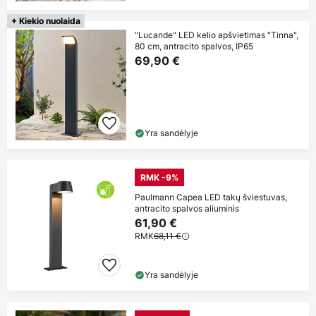
+ Kiekio nuolaida
"Lucande" LED kelio apšvietimas "Tinna",
80 cm, antracito spalvos, IP65
69,90 €
Yra sandėlyje
RMK -9%
Paulmann Capea LED takų šviestuvas,
antracito spalvos aliuminis
61,90 €
RMK
68,11 €
Yra sandėlyje