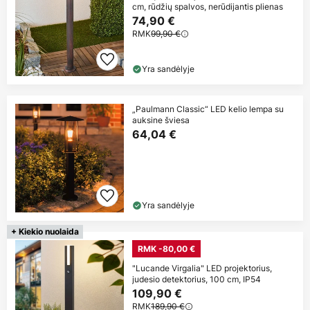
cm, rūdžių spalvos, nerūdijantis plienas
74,90 €
RMK
99,90 €
Yra sandėlyje
„Paulmann Classic“ LED kelio lempa su
auksine šviesa
64,04 €
Yra sandėlyje
+ Kiekio nuolaida
RMK -80,00 €
"Lucande Virgalia" LED projektorius,
judesio detektorius, 100 cm, IP54
109,90 €
RMK
189,90 €