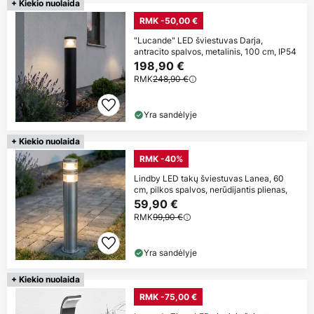
+ Kiekio nuolaida
RMK -50,00 €
"Lucande" LED šviestuvas Darja,
antracito spalvos, metalinis, 100 cm, IP54
198,90 €
RMK
248,90 €
Yra sandėlyje
+ Kiekio nuolaida
RMK -40%
Lindby LED takų šviestuvas Lanea, 60
cm, pilkos spalvos, nerūdijantis plienas,
59,90 €
RMK
99,90 €
Yra sandėlyje
+ Kiekio nuolaida
RMK -75,00 €