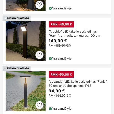
Yra sandėlyje
+ Kiekio nuolaida
RMK -40,00 €
"Arcchio" LED takelio apšvietimas
"Havin", antracitas, metalas, 100 cm
149,90 €
RMK
189,90 €
Yra sandėlyje
+ Kiekio nuolaida
RMK -50,00 €
"Lucande" LED kelio apšvietimas "Fenia",
60 cm, antracito spalvos, IP65
94,90 €
RMK
144,90 €
Yra sandėlyje