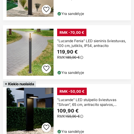
Yra sandėlyje
RMK -70,00 €
"Lucande Fenia" LED sieninis šviestuvas,
100 cm, jutiklis, IP54, antracito
119,90 €
RMK
189,90 €
Yra sandėlyje
+ Kiekio nuolaida
RMK -50,00 €
"Lucande" LED stulpelio šviestuvas
"Silvan", 65 cm, antracito spalvos,
metalas
109,90 €
RMK
159,90 €
Yra sandėlyje