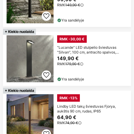
RMK
149,90 €
Yra sandėlyje
+ Kiekio nuolaida
RMK -30,00 €
"Lucande" LED stulpelio šviestuvas
"Silvan", 100 cm, antracito spalvos,
metalas
149,90 €
RMK
179,90 €
Yra sandėlyje
+ Kiekio nuolaida
RMK -13%
Lindby LED takų šviestuvas Fjorya,
aukštis 90 cm, rudas, IP65
64,90 €
RMK
74,90 €