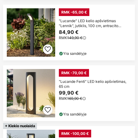
RMK -65,00 €
"Lucande" LED kelio apšvietimas
"Lennik", jutiklis, 100 cm, antracito
spalvos
84,90 €
RMK
149,90 €
Yra sandėlyje
RMK -70,00 €
"Lucande Fenti" LED kelio apšvietimas,
65 cm
99,90 €
RMK
169,90 €
Yra sandėlyje
+ Kiekio nuolaida
RMK -100,00 €