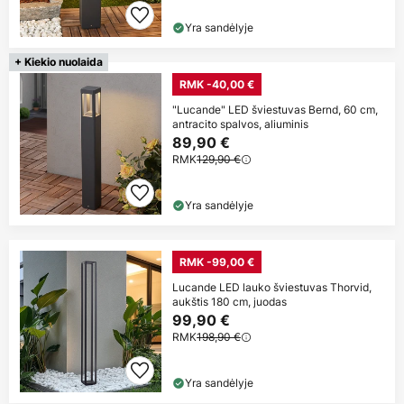
Yra sandėlyje
+ Kiekio nuolaida
RMK -40,00 €
"Lucande" LED šviestuvas Bernd, 60 cm,
antracito spalvos, aliuminis
89,90 €
RMK
129,90 €
Yra sandėlyje
RMK -99,00 €
Lucande LED lauko šviestuvas Thorvid,
aukštis 180 cm, juodas
99,90 €
RMK
198,90 €
Yra sandėlyje