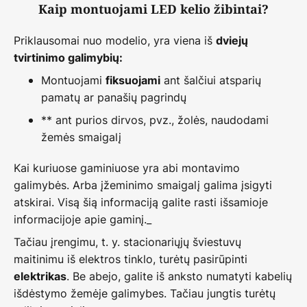
Kaip montuojami LED kelio žibintai?
Priklausomai nuo modelio, yra viena iš
dviejų
tvirtinimo galimybių:
Montuojami
ant šalčiui atsparių
fiksuojami
pamatų ar panašių pagrindų
** ant purios dirvos, pvz., žolės, naudodami
žemės smaigalį
Kai kuriuose gaminiuose yra abi montavimo
galimybės. Arba įžeminimo smaigalį galima įsigyti
atskirai. Visą šią informaciją galite rasti išsamioje
informacijoje apie gaminį._
Tačiau įrengimu, t. y. stacionariųjų šviestuvų
maitinimu iš elektros tinklo, turėtų pasirūpinti
. Be abejo, galite iš anksto numatyti kabelių
elektrikas
išdėstymo žemėje galimybes. Tačiau jungtis turėtų