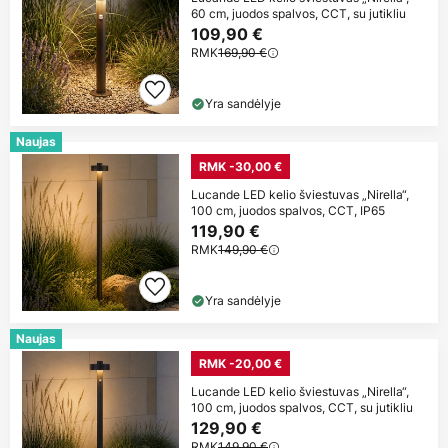
60 cm, juodos spalvos, CCT, su jutikliu
109,90 €
RMK
169,90 €
Yra sandėlyje
Naujas
RMK -30,00 €
Lucande LED kelio šviestuvas „Nirella“,
100 cm, juodos spalvos, CCT, IP65
119,90 €
RMK
149,90 €
Yra sandėlyje
Naujas
RMK -20,00 €
Lucande LED kelio šviestuvas „Nirella“,
100 cm, juodos spalvos, CCT, su jutikliu
129,90 €
RMK
149,90 €