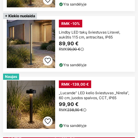
Yra sandėlyje
+ Kiekio nuolaida
RMK -10%
Lindby LED takų šviestuvas Liravel,
aukštis 115 cm, antracitas, IP65
89,90 €
RMK
99,90 €
Yra sandėlyje
Naujas
RMK -139,00 €
„Lucande“ LED kelio šviestuvas „Nirella“,
60 cm, juodos spalvos, CCT, IP65
99,90 €
RMK
238,90 €
Yra sandėlyje