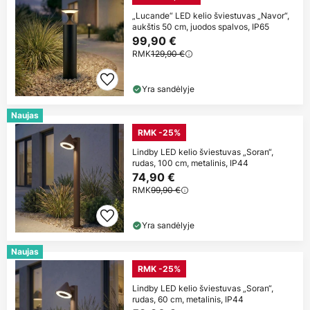
„Lucande“ LED kelio šviestuvas „Navor“,
aukštis 50 cm, juodos spalvos, IP65
99,90 €
RMK
129,90 €
Yra sandėlyje
Naujas
RMK -25%
Lindby LED kelio šviestuvas „Soran“,
rudas, 100 cm, metalinis, IP44
74,90 €
RMK
99,90 €
Yra sandėlyje
Naujas
RMK -25%
Lindby LED kelio šviestuvas „Soran“,
rudas, 60 cm, metalinis, IP44