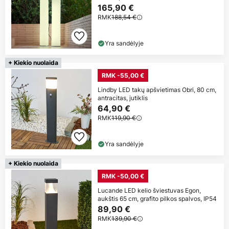
165,90 €
RMK
188,54 €
Yra sandėlyje
+ Kiekio nuolaida
RMK -55,00 €
Lindby LED takų apšvietimas Obri, 80 cm,
antracitas, jutiklis
64,90 €
RMK
119,90 €
Yra sandėlyje
+ Kiekio nuolaida
RMK -50,00 €
Lucande LED kelio šviestuvas Egon,
aukštis 65 cm, grafito pilkos spalvos, IP54
89,90 €
RMK
139,90 €