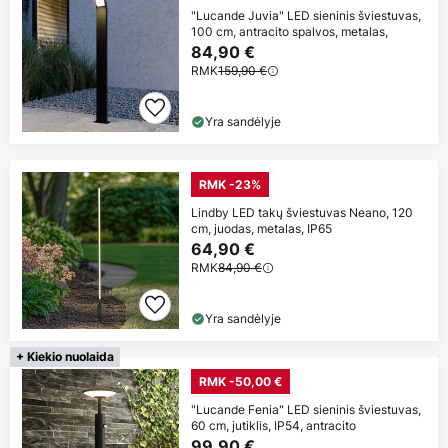
"Lucande Juvia" LED sieninis šviestuvas,
100 cm, antracito spalvos, metalas,
84,90 €
RMK
159,90 €
Yra sandėlyje
RMK -23%
Lindby LED takų šviestuvas Neano, 120
cm, juodas, metalas, IP65
64,90 €
RMK
84,90 €
Yra sandėlyje
+ Kiekio nuolaida
RMK -50,00 €
"Lucande Fenia" LED sieninis šviestuvas,
60 cm, jutiklis, IP54, antracito
99,90 €