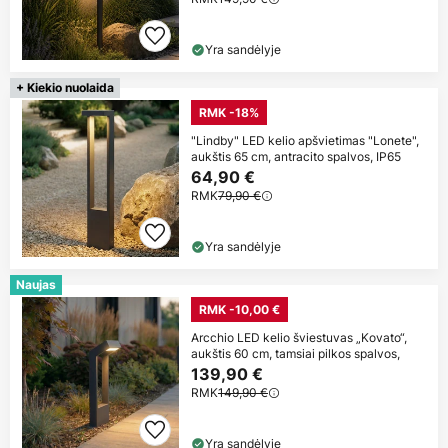
Yra sandėlyje
+ Kiekio nuolaida
RMK -18%
"Lindby" LED kelio apšvietimas "Lonete",
aukštis 65 cm, antracito spalvos, IP65
64,90 €
RMK
79,90 €
Yra sandėlyje
Naujas
RMK -10,00 €
Arcchio LED kelio šviestuvas „Kovato“,
aukštis 60 cm, tamsiai pilkos spalvos,
139,90 €
RMK
149,90 €
Yra sandėlyje