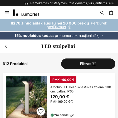
Nemokamas pristatymas užsakymams, viršijantiems 69 €
Skip
to
Content
ška
Peržiūrėk
Iki 70% nuolaida daugiau nei 20 000 prekių
pasiūlymus
prenumeruok naujienlaiškį
15% nuolaidos kodas:
LED stulpeliai
612 Produktai
Filtras
RMK -40,00 €
Arcchio LED kelio šviestuvas Yolena, 100
cm, baltas, IP65
129,90 €
RMK
169,90 €
Yra sandėlyje