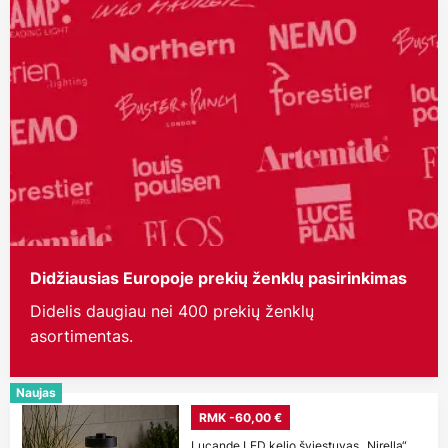
Didžiausias Europoje prekių ženklų pasirinkimas
Didelis daugiau nei 400 prekių ženklų
asortimentas.
Naujas
RMK -60,00 €
Lucande LED kelio šviestuvas „Nirella“,