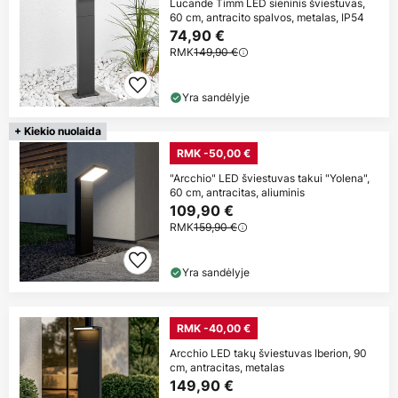
Lucande Timm LED sieninis šviestuvas,
60 cm, antracito spalvos, metalas, IP54
74,90 €
RMK
149,90 €
Yra sandėlyje
+ Kiekio nuolaida
RMK -50,00 €
"Arcchio" LED šviestuvas takui "Yolena",
60 cm, antracitas, aliuminis
109,90 €
RMK
159,90 €
Yra sandėlyje
RMK -40,00 €
Arcchio LED takų šviestuvas Iberion, 90
cm, antracitas, metalas
149,90 €