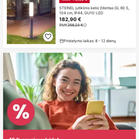
STEINEL jutiklinis kelio žibintas GL 60 S,
104 cm, IP44, GU10-LED
182,90 €
RMK
258,23 €
Pristatymo laikas: 8 - 12 dienų