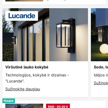
Viršutinė lauko kokybė
Sodo, t
Technologijos, kokybė ir dizainas -
Idėjos i
"Lucande".
Sužinok
Sužinokite daugiau
Naujas
RMK -30,00 €