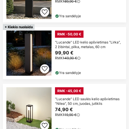
RMK
189,90 €
Yra sandėlyje
+ Kiekio nuolaida
RMK -50,00 €
"Lucande" LED kelio apšvietimas "Lirka",
2 žibintai, pilka, metalas, 60 cm
99,90 €
RMK
149,90 €
Yra sandėlyje
RMK -45,00 €
"Lucande" LED saulės kelio apšvietimas
"Nilea", 50 cm, juodas, jutiklis
74,90 €
RMK
119,90 €