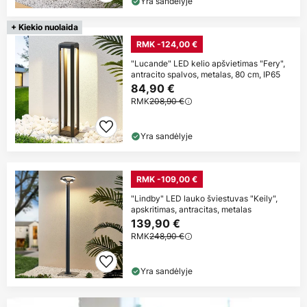
Yra sandėlyje
+ Kiekio nuolaida
RMK -124,00 €
"Lucande" LED kelio apšvietimas "Fery",
antracito spalvos, metalas, 80 cm, IP65
84,90 €
RMK
208,90 €
Yra sandėlyje
RMK -109,00 €
"Lindby" LED lauko šviestuvas "Keily",
apskritimas, antracitas, metalas
139,90 €
RMK
248,90 €
Yra sandėlyje