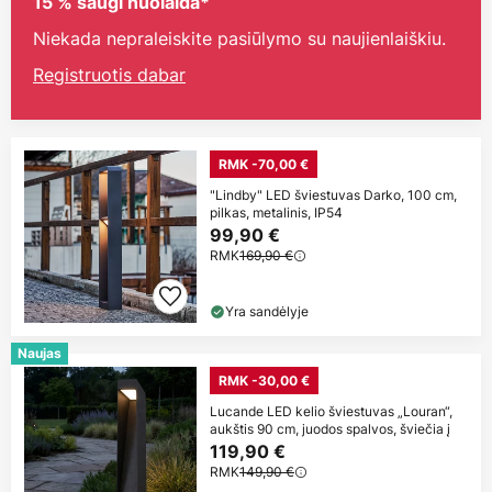
15 % saugi nuolaida*
Niekada nepraleiskite pasiūlymo su naujienlaiškiu.
Registruotis dabar
RMK -70,00 €
"Lindby" LED šviestuvas Darko, 100 cm,
pilkas, metalinis, IP54
99,90 €
RMK
169,90 €
Yra sandėlyje
Naujas
RMK -30,00 €
Lucande LED kelio šviestuvas „Louran“,
aukštis 90 cm, juodos spalvos, šviečia į
119,90 €
RMK
149,90 €