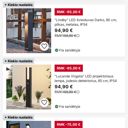
+ Kiekio nuolaida
RMK -65,00 €
"Lindby" LED šviestuvas Darko, 80 cm,
pilkas, metalas, IP54
94,90 €
RMK
159,90 €
Yra sandėlyje
+ Kiekio nuolaida
RMK -65,00 €
"Lucande Virgalia" LED projektoriaus
lempa, judesio detektorius, 65 cm, IP54
94,90 €
RMK
159,90 €
Yra sandėlyje
+ Kiekio nuolaida
RMK -75,00 €