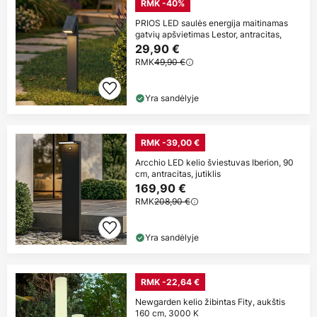
RMK -40%
PRIOS LED saulės energija maitinamas
gatvių apšvietimas Lestor, antracitas,
29,90 €
RMK
49,90 €
Yra sandėlyje
RMK -39,00 €
Arcchio LED kelio šviestuvas Iberion, 90
cm, antracitas, jutiklis
169,90 €
RMK
208,90 €
Yra sandėlyje
RMK -22,64 €
Newgarden kelio žibintas Fity, aukštis
160 cm, 3000 K