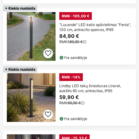
+ Kiekio nuolaida
RMK -105,00 €
"Lucande" LED kelio apšvietimas "Fenia",
100 cm, antracito spalvos, IP65
84,90 €
RMK
189,90 €
Yra sandėlyje
+ Kiekio nuolaida
RMK -14%
Lindby LED takų šviestuvas Liravel,
aukštis 60 cm, antracitas, IP65
59,90 €
RMK
69,90 €
Yra sandėlyje
RMK -75,33 €