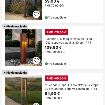
59,90 €
RMK
79,90 €
Yra sandėlyje
+ Kiekio nuolaida
RMK -20,00 €
Lucande LED takų šviestuvas Oxido,
rūdžių spalvos, aukštis 80 cm, IP44
109,90 €
RMK
129,90 €
Yra sandėlyje
+ Kiekio nuolaida
RMK -95,00 €
"Lucande Jupp" LED projektoriaus lempa,
90 cm, antracito spalvos, metalinė, IP54
94,90 €
RMK
189,90 €