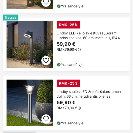
Yra sandėlyje
Naujas
RMK -25%
Lindby LED kelio šviestuvas „Soran“,
juodos spalvos, 60 cm, metalinis, IP44
59,90 €
RMK
79,90 €
Yra sandėlyje
RMK -25%
Lindby saulės LED žemės šakės lempa
Jolin, 66 cm, nerūdijantis plienas
59,90 €
RMK
79,90 €
Yra sandėlyje