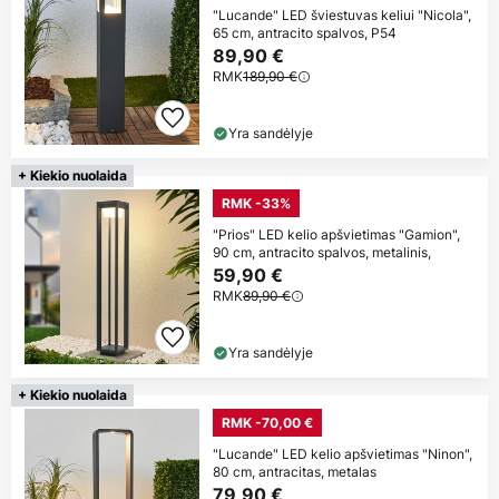
"Lucande" LED šviestuvas keliui "Nicola",
65 cm, antracito spalvos, P54
89,90 €
RMK
189,90 €
Yra sandėlyje
+ Kiekio nuolaida
RMK -33%
"Prios" LED kelio apšvietimas "Gamion",
90 cm, antracito spalvos, metalinis,
59,90 €
RMK
89,90 €
Yra sandėlyje
+ Kiekio nuolaida
RMK -70,00 €
"Lucande" LED kelio apšvietimas "Ninon",
80 cm, antracitas, metalas
79,90 €