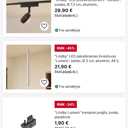
juodas, Ø 7,3 cm, aliuminis,
29,90 €
RMK
39,90 €
Yra sandėlyje
RMK -45%
"Lindby" LED pakabinamas šviestuvas
"Lumaro", baltas, Ø 3 cm, aliuminis, 48 V,
21,90 €
RMK
39,90 €
Yra sandėlyje
RMK -34%
"Lindby Lumaro" kampinė jungtis, juoda,
plastikinė
1,90 €