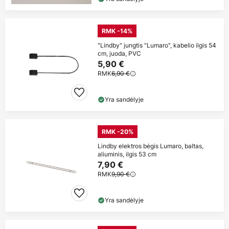
RMK -14%
"Lindby" jungtis "Lumaro", kabelio ilgis 54
cm, juoda, PVC
5,90 €
RMK
6,90 €
Yra sandėlyje
RMK -20%
Lindby elektros bėgis Lumaro, baltas,
aliuminis, ilgis 53 cm
7,90 €
RMK
9,90 €
Yra sandėlyje