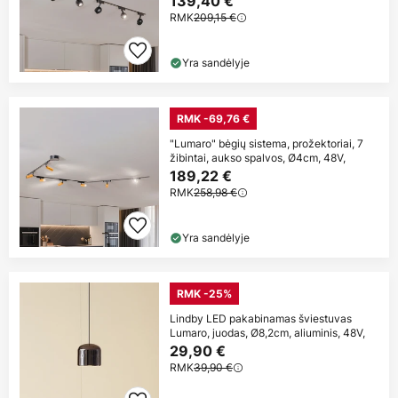
139,40 €
RMK
209,15 €
Yra sandėlyje
RMK -69,76 €
"Lumaro" bėgių sistema, prožektoriai, 7
žibintai, aukso spalvos, Ø4cm, 48V,
189,22 €
RMK
258,98 €
Yra sandėlyje
RMK -25%
Lindby LED pakabinamas šviestuvas
Lumaro, juodas, Ø8,2cm, aliuminis, 48V,
29,90 €
RMK
39,90 €