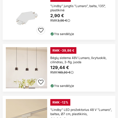
"Lindby" jungtis "Lumaro", balta, 135°,
plastikinė
2,90 €
RMK
3,90 €
Yra sandėlyje
RMK -39,86 €
Bėgių sistema 48V Lumaro, švytuoklė,
cilindras, 3-flg. juoda
129,44 €
RMK
169,30 €
Yra sandėlyje
RMK -12%
"Lindby" LED prožektorius 48 V "Lumaro",
baltas, Ø7 cm, plastikinis,