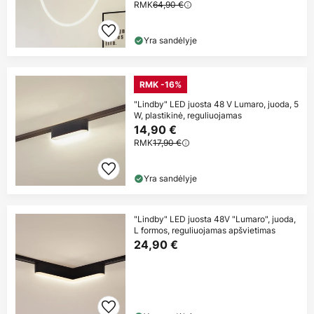
RMK
64,90 €
Yra sandėlyje
RMK -16%
"Lindby" LED juosta 48 V Lumaro, juoda, 5
W, plastikinė, reguliuojamas
14,90 €
RMK
17,90 €
Yra sandėlyje
"Lindby" LED juosta 48V "Lumaro", juoda,
L formos, reguliuojamas apšvietimas
24,90 €