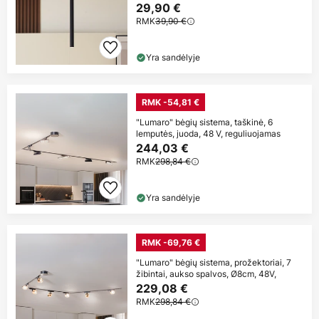
29,90 €
RMK
39,90 €
Yra sandėlyje
RMK -54,81 €
"Lumaro" bėgių sistema, taškinė, 6
lemputės, juoda, 48 V, reguliuojamas
244,03 €
RMK
298,84 €
Yra sandėlyje
RMK -69,76 €
"Lumaro" bėgių sistema, prožektoriai, 7
žibintai, aukso spalvos, Ø8cm, 48V,
229,08 €
RMK
298,84 €