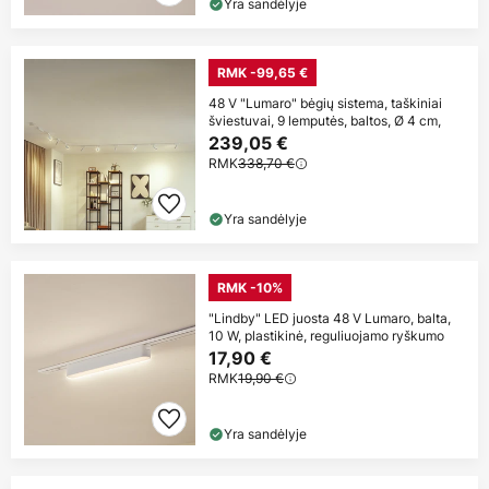
Yra sandėlyje
RMK -99,65 €
48 V "Lumaro" bėgių sistema, taškiniai
šviestuvai, 9 lemputės, baltos, Ø 4 cm,
239,05 €
RMK
338,70 €
Yra sandėlyje
RMK -10%
"Lindby" LED juosta 48 V Lumaro, balta,
10 W, plastikinė, reguliuojamo ryškumo
17,90 €
RMK
19,90 €
Yra sandėlyje