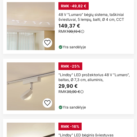
RMK -49,82 €
48 V "Lumaro" bėgių sistema, taškiniai
šviestuvai, 5 lempų, balti, Ø 4 cm, CCT
149,37 €
RMK
199,19 €
Yra sandėlyje
RMK -25%
"Lindby" LED prožektorius 48 V "Lumaro",
baltas, Ø 7,3 cm, aliuminis,
29,90 €
RMK
39,90 €
Yra sandėlyje
RMK -16%
"Lindby" LED bėginis šviestuvas