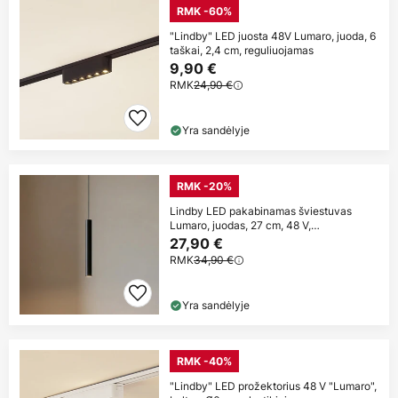
RMK -60%
"Lindby" LED juosta 48V Lumaro, juoda, 6
taškai, 2,4 cm, reguliuojamas
9,90 €
RMK
24,90 €
Yra sandėlyje
RMK -20%
Lindby LED pakabinamas šviestuvas
Lumaro, juodas, 27 cm, 48 V,
reguliuojamas
27,90 €
RMK
34,90 €
Yra sandėlyje
RMK -40%
"Lindby" LED prožektorius 48 V "Lumaro",