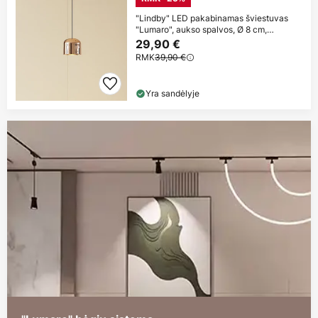
"Lindby" LED pakabinamas šviestuvas
"Lumaro", aukso spalvos, Ø 8 cm,
aliuminis,
29,90 €
RMK
39,90 €
Yra sandėlyje