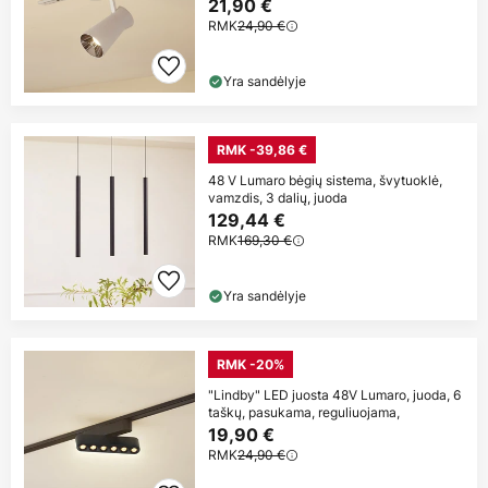
21,90 €
RMK
24,90 €
Yra sandėlyje
RMK -39,86 €
48 V Lumaro bėgių sistema, švytuoklė,
vamzdis, 3 dalių, juoda
129,44 €
RMK
169,30 €
Yra sandėlyje
RMK -20%
"Lindby" LED juosta 48V Lumaro, juoda, 6
taškų, pasukama, reguliuojama,
19,90 €
RMK
24,90 €