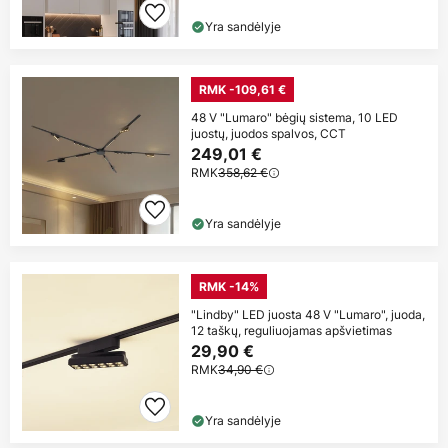
Yra sandėlyje
RMK -109,61 €
48 V "Lumaro" bėgių sistema, 10 LED
juostų, juodos spalvos, CCT
249,01 €
RMK
358,62 €
Yra sandėlyje
RMK -14%
"Lindby" LED juosta 48 V "Lumaro", juoda,
12 taškų, reguliuojamas apšvietimas
29,90 €
RMK
34,90 €
Yra sandėlyje