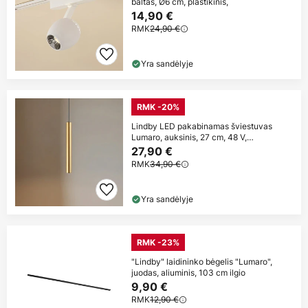
baltas, Ø6 cm, plastikinis,
14,90 €
RMK
24,90 €
Yra sandėlyje
RMK -20%
Lindby LED pakabinamas šviestuvas
Lumaro, auksinis, 27 cm, 48 V,
reguliuojamas
27,90 €
RMK
34,90 €
Yra sandėlyje
RMK -23%
"Lindby" laidininko bėgelis "Lumaro",
juodas, aliuminis, 103 cm ilgio
9,90 €
RMK
12,90 €