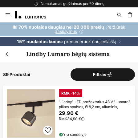
Nemokamas pristatymas užsakymams, viršijantiems 69 €
Skip
to
Content
ška
Peržiūrėk
Iki 70% nuolaida daugiau nei 20 000 prekių
pasiūlymus
prenumeruok naujienlaiškį
15% nuolaidos kodas:
Lindby Lumaro bėgių sistema
89 Produktai
Filtras
RMK -14%
"Lindby" LED prožektorius 48 V "Lumaro",
pilkos spalvos, Ø 8,2 cm, aliuminis,
29,90 €
RMK
34,90 €
Yra sandėlyje