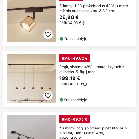
"Lindby" LED prožektorius 48 V Lumaro,
rožinio aukso spalvos, Ø 8,2 cm,
29,90 €
RMK
34,90 €
Yra sandėlyje
RMK -49,82 €
Bėgių sistema 48V Lumaro, švytuoklė,
cilindras, 5-flg. juoda
199,19 €
RMK
249,01 €
Yra sandėlyje
RMK -69,75 €
"Lumaro" bėgių sistema, prožektoriai, 5
žibintai, juodi, Ø6cm, 48V,