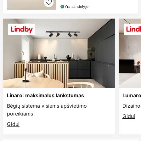
Yra sandėlyje
Linaro: maksimalus lankstumas
Lumaro:
Bėgių sistema visiems apšvietimo
Dizaino
poreikiams
Gidui
Gidui