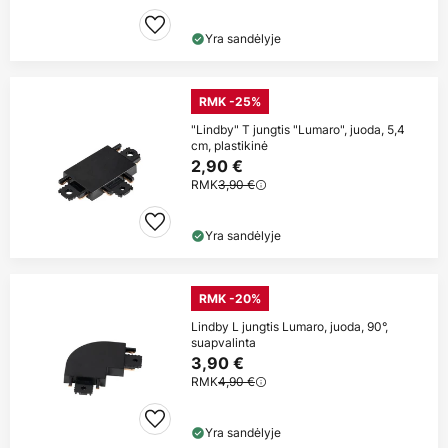
Yra sandėlyje
RMK -25%
"Lindby" T jungtis "Lumaro", juoda, 5,4
cm, plastikinė
2,90 €
RMK
3,90 €
Yra sandėlyje
RMK -20%
Lindby L jungtis Lumaro, juoda, 90°,
suapvalinta
3,90 €
RMK
4,90 €
Yra sandėlyje