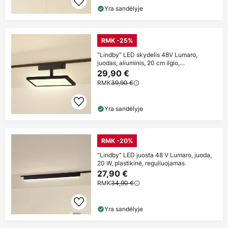
Yra sandėlyje
RMK -25%
"Lindby" LED skydelis 48V Lumaro,
juodas, aliuminis, 20 cm ilgio,
reguliuojamas
29,90 €
RMK
39,90 €
Yra sandėlyje
RMK -20%
"Lindby" LED juosta 48 V Lumaro, juoda,
20 W, plastikinė, reguliuojamas
27,90 €
RMK
34,90 €
Yra sandėlyje