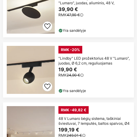
"Lumaro", juodas, aliuminis, 48 V,
39,90 €
RMK
47,90 €
Yra sandėlyje
RMK -20%
"Lindby" LED prožektorius 48 V "Lumaro",
juodas, Ø 6,2 cm, reguliuojamas
19,90 €
RMK
24,90 €
Yra sandėlyje
RMK -49,82 €
48 V Lumaro bėgių sistema, taškiniai
šviestuvai, 7 lemputės, baltos spalvos, Ø4
199,19 €
RMK
249,01 €