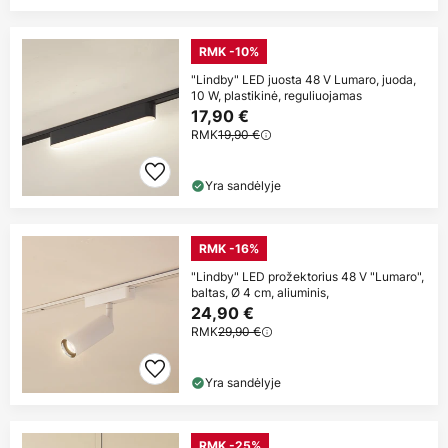
RMK -10%
"Lindby" LED juosta 48 V Lumaro, juoda,
10 W, plastikinė, reguliuojamas
17,90 €
RMK
19,90 €
Yra sandėlyje
RMK -16%
"Lindby" LED prožektorius 48 V "Lumaro",
baltas, Ø 4 cm, aliuminis,
24,90 €
RMK
29,90 €
Yra sandėlyje
RMK -25%