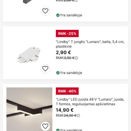
RMK
2,90 €
Yra sandėlyje
RMK -25%
"Lindby" T jungtis "Lumaro", balta, 5,4 cm,
plastikinė
2,90 €
RMK
3,90 €
Yra sandėlyje
RMK -40%
"Lindby" LED juosta 48 V "Lumaro", juoda,
T formos, reguliuojamas apšvietimas
14,90 €
RMK
24,90 €
Yra sandėlyje