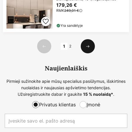
179,26 €
RMK
249,01 €
Yra sandėlyje
Puslapis
1
2
Ankstesnis
Kitas
Naujienlaiškis
Pirmieji sužinokite apie mūsų specialius pasiūlymus, išskirtines
nuolaidas ir naujausias apšvietimo tendencijas.
Užsiregistruokite dabar ir gaukite
.
15 % nuolaidą*
Privatus klientas
Įmonė