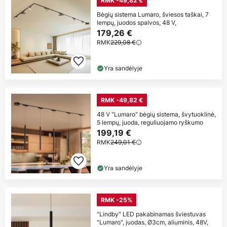
RMK -49,82 €
Bėgių sistema Lumaro, šviesos taškai, 7
lempų, juodos spalvos, 48 V,
179,26 €
RMK
229,08 €
Yra sandėlyje
RMK -49,82 €
48 V "Lumaro" bėgių sistema, švytuoklinė,
5 lempų, juoda, reguliuojamo ryškumo
199,19 €
RMK
249,01 €
Yra sandėlyje
RMK -25%
"Lindby" LED pakabinamas šviestuvas
"Lumaro", juodas, Ø3cm, aliuminis, 48V,