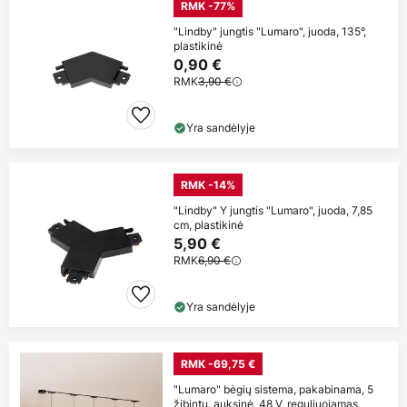
RMK -77%
"Lindby" jungtis "Lumaro", juoda, 135°,
plastikinė
0,90 €
RMK
3,90 €
Yra sandėlyje
RMK -14%
"Lindby" Y jungtis "Lumaro", juoda, 7,85
cm, plastikinė
5,90 €
RMK
6,90 €
Yra sandėlyje
RMK -69,75 €
"Lumaro" bėgių sistema, pakabinama, 5
žibintų, auksinė, 48 V, reguliuojamas