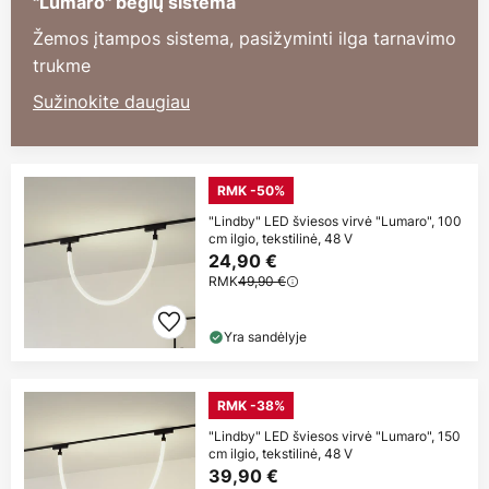
"Lumaro" bėgių sistema
Žemos įtampos sistema, pasižyminti ilga tarnavimo
trukme
Sužinokite daugiau
RMK -50%
"Lindby" LED šviesos virvė "Lumaro", 100
cm ilgio, tekstilinė, 48 V
24,90 €
RMK
49,90 €
Yra sandėlyje
RMK -38%
"Lindby" LED šviesos virvė "Lumaro", 150
cm ilgio, tekstilinė, 48 V
39,90 €