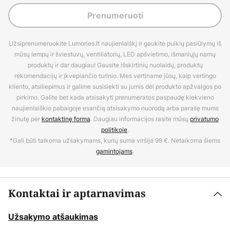
Prenumeruoti
Užsiprenumeruokite Lumories.lt naujienlaiškį ir gaukite puikių pasiūlymų iš
mūsų lempų ir šviestuvų, ventiliatorių, LED apšvietimo, išmaniųjų namų
produktų ir dar daugiau! Gausite išskirtinių nuolaidų, produktų
rekomendacijų ir įkvepiančio turinio. Mes vertiname jūsų, kaip vertingo
kliento, atsiliepimus ir galime susisiekti su jumis dėl produkto apžvalgos po
pirkimo. Galite bet kada atsisakyti prenumeratos paspaudę kiekvieno
naujienlaiškio pabaigoje esančią atsisakymo nuorodą arba parašę mums
žinutę per
kontaktinę formą
. Daugiau informacijos rasite mūsų
privatumo
politikoje
.
*Gali būti taikoma užsakymams, kurių suma viršija 99 €. Netaikoma šiems
gamintojams
.
Kontaktai ir aptarnavimas
Užsakymo atšaukimas