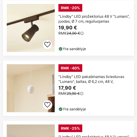
RMK -20%
"Lindby" LED prožektorius 48 V "Lumaro",
juodas, Ø 7 cm, reguliuojamas
19,90 €
RMK
24,90 €
Yra sandėlyje
RMK -40%
"Lindby" LED pakabinamas šviestuvas
"Lumaro", baltas, Ø 6,2 cm, 48 V,
17,90 €
RMK
29,90 €
Yra sandėlyje
RMK -25%
"Lindby" LED prožektorius 48 V "Lumaro",