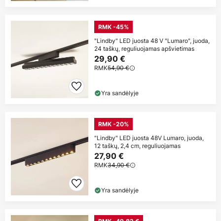
RMK -45%
"Lindby" LED juosta 48 V "Lumaro", juoda,
24 taškų, reguliuojamas apšvietimas
29,90 €
RMK
54,90 €
Yra sandėlyje
RMK -20%
"Lindby" LED juosta 48V Lumaro, juoda,
12 taškų, 2,4 cm, reguliuojamas
27,90 €
RMK
34,90 €
Yra sandėlyje