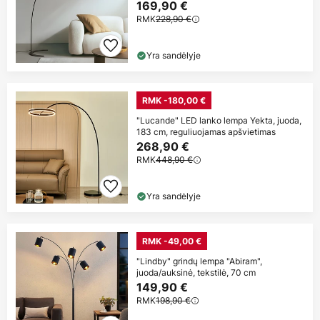
169,90 €
RMK
228,90 €
Yra sandėlyje
RMK -180,00 €
"Lucande" LED lanko lempa Yekta, juoda,
183 cm, reguliuojamas apšvietimas
268,90 €
RMK
448,90 €
Yra sandėlyje
RMK -49,00 €
"Lindby" grindų lempa "Abiram",
juoda/auksinė, tekstilė, 70 cm
149,90 €
RMK
198,90 €