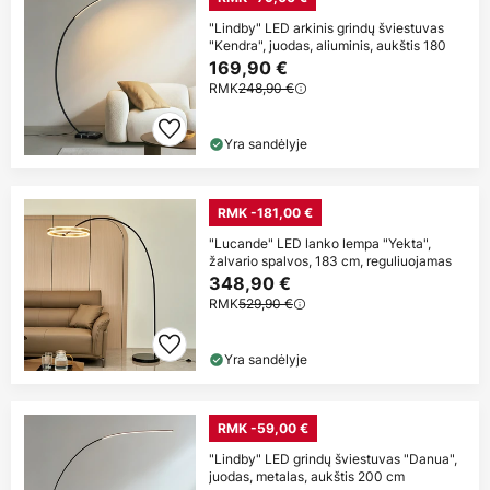
"Lindby" LED arkinis grindų šviestuvas
"Kendra", juodas, aliuminis, aukštis 180
169,90 €
RMK
248,90 €
Yra sandėlyje
RMK -181,00 €
"Lucande" LED lanko lempa "Yekta",
žalvario spalvos, 183 cm, reguliuojamas
348,90 €
RMK
529,90 €
Yra sandėlyje
RMK -59,00 €
"Lindby" LED grindų šviestuvas "Danua",
juodas, metalas, aukštis 200 cm