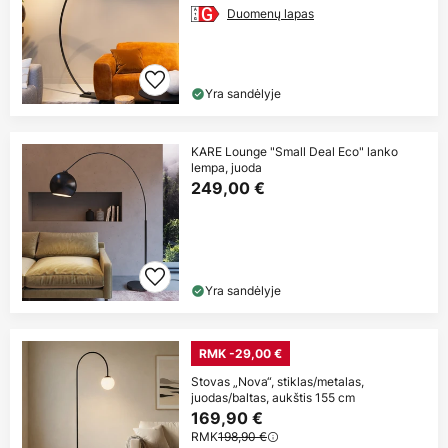
Duomenų lapas
Yra sandėlyje
KARE Lounge "Small Deal Eco" lanko
lempa, juoda
249,00 €
Yra sandėlyje
RMK -29,00 €
Stovas „Nova“, stiklas/metalas,
juodas/baltas, aukštis 155 cm
169,90 €
RMK
198,90 €