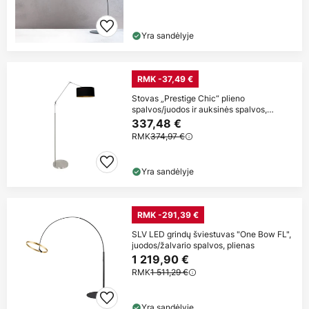
Yra sandėlyje
RMK -37,49 €
Stovas „Prestige Chic“ plieno
spalvos/juodos ir auksinės spalvos,
aukštis 250 cm
337,48 €
RMK
374,97 €
Yra sandėlyje
RMK -291,39 €
SLV LED grindų šviestuvas "One Bow FL",
juodos/žalvario spalvos, plienas
1 219,90 €
RMK
1 511,29 €
Yra sandėlyje