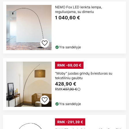
NEMO Fox LED lenkta lempa,
reguliuojama, su dimeriu
1 040,60 €
Yra sandėlyje
RMK -69,00 €
"Moby" juodas grindų šviestuvas su
tekstiliniu gaubtu
428,90 €
RMK
497,90 €
Yra sandėlyje
RMK -291,39 €