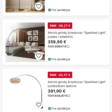
Yra sandėlyje
RMK -39,27 €
Arkinis grindų šviestuvas "Sparkled Light",
juodas / sidabrinis
359,90 €
RMK
399,17 €
Yra sandėlyje
RMK -43,57 €
Arkinis grindų šviestuvas "Sparkled Light"
juodas/buko spalvos
391,90 €
RMK
435,47 €
Yra sandėlyje