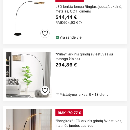
LED lenkta lempa Ringlux, juoda/auksinė,
metalas, CCT, dimeris
544,44 €
RMK
604,93 €
Yra sandėlyje
"Wiley" arkinis grindų šviestuvas su
rotango žibintu
294,86 €
Pristatymo laikas: 9 - 13 dienų
RMK -70,77 €
"Bangkok" LED arkinis grindų šviestuvas,
matinės juodos spalvos