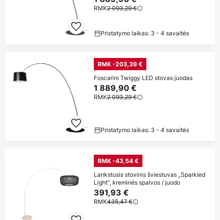
RMK
2 093,29 €
Pristatymo laikas: 3 - 4 savaitės
RMK -203,39 €
Foscarini Twiggy LED stovas juodas
1 889,90 €
RMK
2 093,29 €
Pristatymo laikas: 3 - 4 savaitės
RMK -43,54 €
Lankstusis stovinis šviestuvas „Sparkled
Light“, kreminės spalvos / juodo
391,93 €
RMK
435,47 €