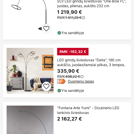
SLV LED grindų šviestuvas "One Bow FL",
juodas, plienas, aukštis 232 cm
1 219,90 €
RMK
1 511,29 €
Yra sandėlyje
RMK -162,32 €
LED grindų šviestuvas "Della", 190 cm
aukščio, juodas/tamsiai pilkas, 3 lempos.
335,90 €
RMK
498,22 €
Duomenų lapas
Yra sandėlyje
"Fontana Arte Yumi" - Dizainerio LED
lankinis šviestuvas
2 162,27 €