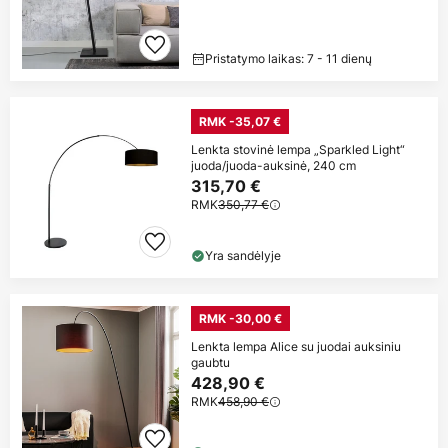
Pristatymo laikas: 7 - 11 dienų
RMK -35,07 €
Lenkta stovinė lempa „Sparkled Light“
juoda/juoda-auksinė, 240 cm
315,70 €
RMK
350,77 €
Yra sandėlyje
RMK -30,00 €
Lenkta lempa Alice su juodai auksiniu
gaubtu
428,90 €
RMK
458,90 €