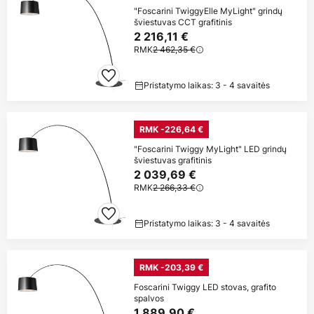
"Foscarini TwiggyElle MyLight" grindų
šviestuvas CCT grafitinis
2 216,11 €
RMK
2 462,35 €
Pristatymo laikas: 3 - 4 savaitės
RMK -226,64 €
"Foscarini Twiggy MyLight" LED grindų
šviestuvas grafitinis
2 039,69 €
RMK
2 266,33 €
Pristatymo laikas: 3 - 4 savaitės
RMK -203,39 €
Foscarini Twiggy LED stovas, grafito
spalvos
1 889,90 €