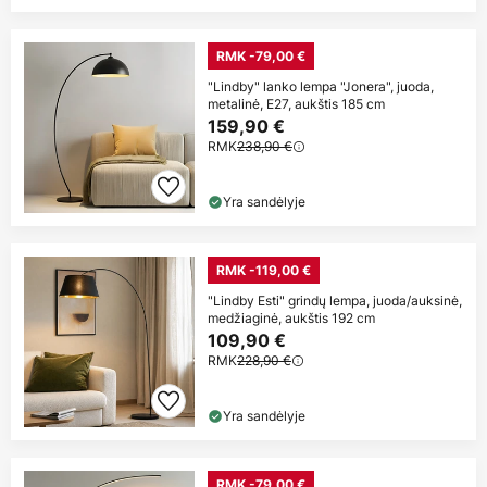
RMK -79,00 €
"Lindby" lanko lempa "Jonera", juoda,
metalinė, E27, aukštis 185 cm
159,90 €
RMK
238,90 €
Yra sandėlyje
RMK -119,00 €
"Lindby Esti" grindų lempa, juoda/auksinė,
medžiaginė, aukštis 192 cm
109,90 €
RMK
228,90 €
Yra sandėlyje
RMK -79,00 €