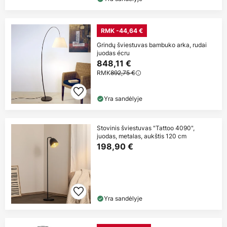
RMK -44,64 €
Grindų šviestuvas bambuko arka, rudai
juodas écru
848,11 €
RMK
892,75 €
Yra sandėlyje
Stovinis šviestuvas "Tattoo 4090",
juodas, metalas, aukštis 120 cm
198,90 €
Yra sandėlyje