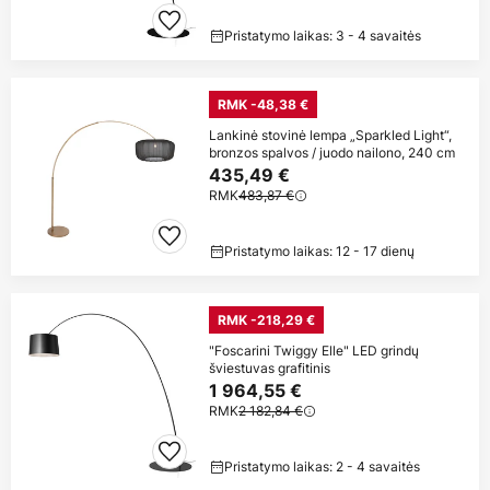
Pristatymo laikas: 3 - 4 savaitės
RMK -48,38 €
Lankinė stovinė lempa „Sparkled Light“,
bronzos spalvos / juodo nailono, 240 cm
435,49 €
RMK
483,87 €
Pristatymo laikas: 12 - 17 dienų
RMK -218,29 €
"Foscarini Twiggy Elle" LED grindų
šviestuvas grafitinis
1 964,55 €
RMK
2 182,84 €
Pristatymo laikas: 2 - 4 savaitės