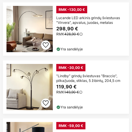
RMK -130,00 €
Lucande LED arkinis grindų šviestuvas
"Virvera", apvalus, juodas, metalas
298,90 €
RMK
428,90 €
Yra sandėlyje
RMK -30,00 €
"Lindby" grindų šviestuvas "Braccio",
pilka/juoda, stiklas, 5 žibintų, 204,5 cm
119,90 €
RMK
149,90 €
Yra sandėlyje
RMK -59,00 €