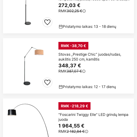
E27
272,03 €
RMK
302,25 €
Pristatymo laikas: 13 - 18 dienų
RMK -38,70 €
Stovas „Prestige Chic“ juodas/rudas,
aukštis 250 cm, kamštis
348,37 €
RMK
387,07 €
Pristatymo laikas: 12 - 17 dienų
RMK -218,29 €
"Foscarini Twiggy Elle" LED grindų lempa
juoda
1 964,55 €
RMK
2 182,84 €