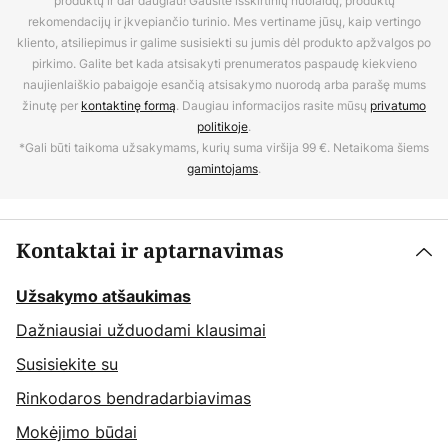
produktų ir dar daugiau! Gausite išskirtinių nuolaidų, produktų
rekomendacijų ir įkvepiančio turinio. Mes vertiname jūsų, kaip vertingo
kliento, atsiliepimus ir galime susisiekti su jumis dėl produkto apžvalgos po
pirkimo. Galite bet kada atsisakyti prenumeratos paspaudę kiekvieno
naujienlaiškio pabaigoje esančią atsisakymo nuorodą arba parašę mums
žinutę per
kontaktinę formą
. Daugiau informacijos rasite mūsų
privatumo
politikoje
.
*Gali būti taikoma užsakymams, kurių suma viršija 99 €. Netaikoma šiems
gamintojams
.
Kontaktai ir aptarnavimas
Užsakymo atšaukimas
Dažniausiai užduodami klausimai
Susisiekite su
Rinkodaros bendradarbiavimas
Mokėjimo būdai