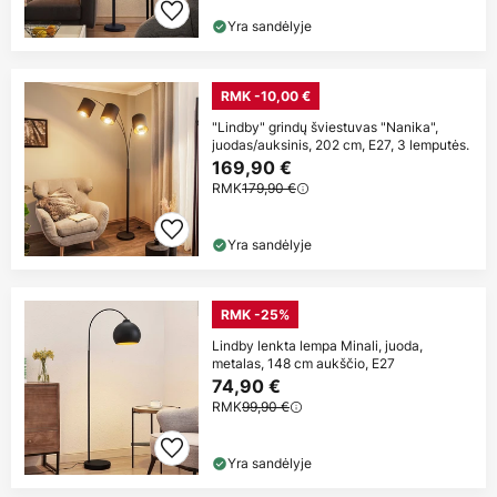
Yra sandėlyje
RMK -10,00 €
"Lindby" grindų šviestuvas "Nanika",
juodas/auksinis, 202 cm, E27, 3 lemputės.
169,90 €
RMK
179,90 €
Yra sandėlyje
RMK -25%
Lindby lenkta lempa Minali, juoda,
metalas, 148 cm aukščio, E27
74,90 €
RMK
99,90 €
Yra sandėlyje