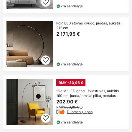
Yra sandėlyje
kdln LED stovas Kyudo, juodas, aukštis
212 cm
2 171,95 €
Yra sandėlyje
RMK -30,95 €
"Della" LED grindų šviestuvas, aukštis
190 cm, juoda/tamsiai pilka, metalas
202,90 €
RMK
233,85 €
Duomenų lapas
Yra sandėlyje