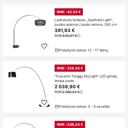
RMK -43,54 €
Lankstusis toršeras „Sparkled Light“,
juodos spalvos / juodo nailono, 240 cm
391,93 €
RMK
435,47 €
Pristatymo laikas: 12 - 17 dienų
RMK -226,43 €
"Foscarini Twiggy MyLight" LED grindų
lempa juoda
2 039,90 €
RMK
2 266,33 €
Pristatymo laikas: 3 - 4 savaitės
RMK -246,24 €