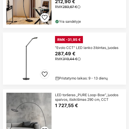
212,90 €
RMK
283,67 €
Yra sandėlyje
RMK -31,95 €
"Evolo CCT" LED lanko žibintas, juodas
287,49 €
RMK
319,44 €
Pristatymo laikas: 9 - 13 dienų
LED toršeras „PURE Loop-Bow“, juodos
spalvos, išsikišimas 290 cm, CCT
1 727,55 €