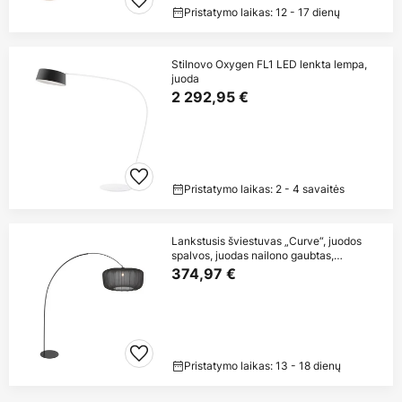
Pristatymo laikas: 12 - 17 dienų
Stilnovo Oxygen FL1 LED lenkta lempa,
juoda
2 292,95 €
Pristatymo laikas: 2 - 4 savaitės
Lankstusis šviestuvas „Curve“, juodos
spalvos, juodas nailono gaubtas,
skersmuo
374,97 €
Pristatymo laikas: 13 - 18 dienų