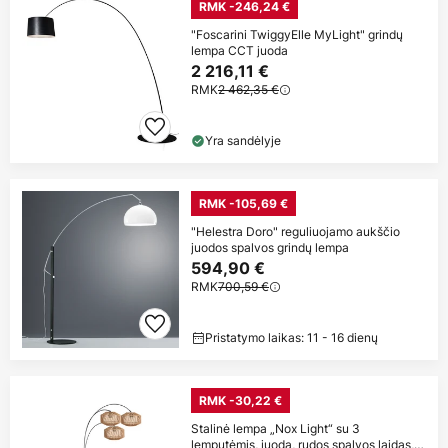
RMK -246,24 €
"Foscarini TwiggyElle MyLight" grindų
lempa CCT juoda
2 216,11 €
RMK
2 462,35 €
Yra sandėlyje
RMK -105,69 €
"Helestra Doro" reguliuojamo aukščio
juodos spalvos grindų lempa
594,90 €
RMK
700,59 €
Pristatymo laikas: 11 - 16 dienų
RMK -30,22 €
Stalinė lempa „Nox Light“ su 3
lemputėmis, juoda, rudos spalvos laidas,