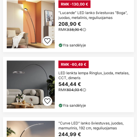
RMK -130,00 €
"Lucande" LED lanko šviestuvas "Boga",
juodas, metalinis, reguliuojamas
208,90 €
RMK
338,90 €
Yra sandėlyje
RMK -60,49 €
LED lenkta lempa Ringlux, juoda, metalas,
CCT, dimeris
544,44 €
RMK
604,93 €
Yra sandėlyje
"Curve LED" lanko šviestuvas, juodas,
marmurinis, 192 cm, reguliuojamas
244,99 €