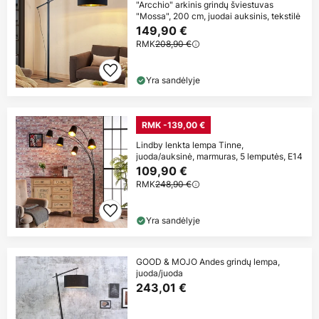
"Arcchio" arkinis grindų šviestuvas
"Mossa", 200 cm, juodai auksinis, tekstilė
149,90 €
RMK
208,90 €
Yra sandėlyje
RMK -139,00 €
Lindby lenkta lempa Tinne,
juoda/auksinė, marmuras, 5 lemputės, E14
109,90 €
RMK
248,90 €
Yra sandėlyje
GOOD & MOJO Andes grindų lempa,
juoda/juoda
243,01 €