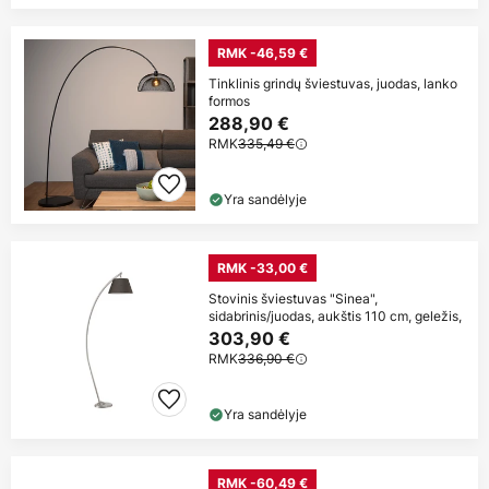
RMK -46,59 €
Tinklinis grindų šviestuvas, juodas, lanko
formos
288,90 €
RMK
335,49 €
Yra sandėlyje
RMK -33,00 €
Stovinis šviestuvas "Sinea",
sidabrinis/juodas, aukštis 110 cm, geležis,
303,90 €
RMK
336,90 €
Yra sandėlyje
RMK -60,49 €