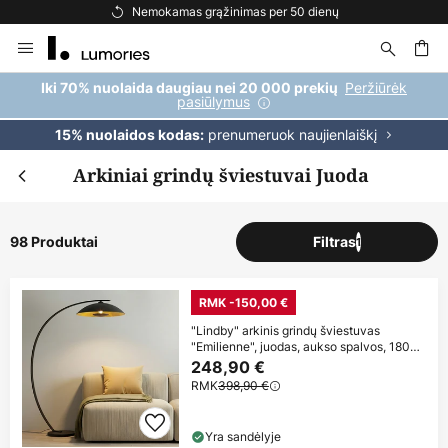
Nemokamas pristatymas užsakymams, viršijantiems 69 €
Skip
to
Content
ška
Peržiūrėk
Iki 70% nuolaida daugiau nei 20 000 prekių
pasiūlymus
prenumeruok naujienlaiškį
15% nuolaidos kodas:
Arkiniai grindų šviestuvai Juoda
98 Produktai
Filtras
1
RMK -150,00 €
"Lindby" arkinis grindų šviestuvas
"Emilienne", juodas, aukso spalvos, 180
cm
248,90 €
RMK
398,90 €
Yra sandėlyje