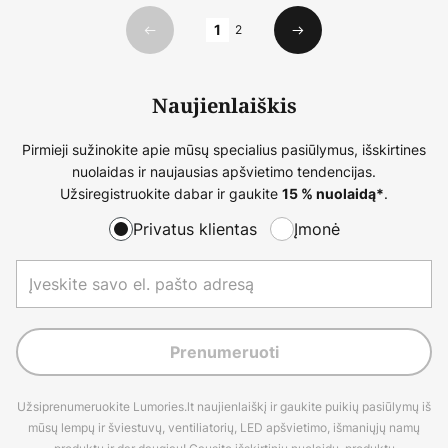
Puslapis
1
2
Ankstesnis
Kitas
Naujienlaiškis
Pirmieji sužinokite apie mūsų specialius pasiūlymus, išskirtines
nuolaidas ir naujausias apšvietimo tendencijas.
Užsiregistruokite dabar ir gaukite
.
15 % nuolaidą*
Privatus klientas
Įmonė
Prenumeruoti
Užsiprenumeruokite Lumories.lt naujienlaiškį ir gaukite puikių pasiūlymų iš
mūsų lempų ir šviestuvų, ventiliatorių, LED apšvietimo, išmaniųjų namų