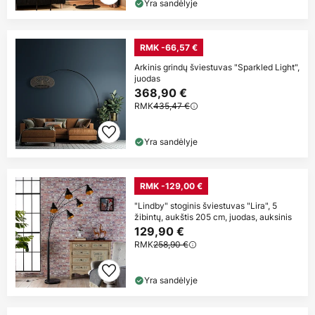
Yra sandėlyje
RMK -66,57 €
Arkinis grindų šviestuvas "Sparkled Light",
juodas
368,90 €
RMK
435,47 €
Yra sandėlyje
RMK -129,00 €
"Lindby" stoginis šviestuvas "Lira", 5
žibintų, aukštis 205 cm, juodas, auksinis
129,90 €
RMK
258,90 €
Yra sandėlyje