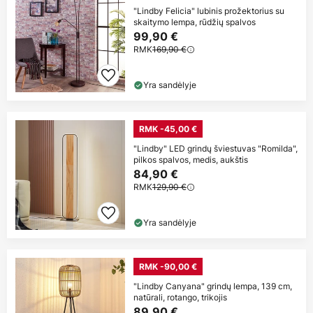
"Lindby Felicia" lubinis prožektorius su
skaitymo lempa, rūdžių spalvos
99,90 €
RMK
169,90 €
Yra sandėlyje
RMK -45,00 €
"Lindby" LED grindų šviestuvas "Romilda",
pilkos spalvos, medis, aukštis
84,90 €
RMK
129,90 €
Yra sandėlyje
RMK -90,00 €
"Lindby Canyana" grindų lempa, 139 cm,
natūrali, rotango, trikojis
89,90 €