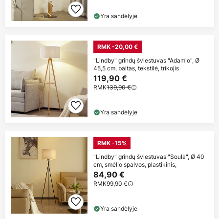
Yra sandėlyje
RMK -20,00 €
"Lindby" grindų šviestuvas "Adamio", Ø
45,5 cm, baltas, tekstilė, trikojis
119,90 €
RMK
139,90 €
Yra sandėlyje
RMK -15%
"Lindby" grindų šviestuvas "Soula", Ø 40
cm, smėlio spalvos, plastikinis,
84,90 €
RMK
99,90 €
Yra sandėlyje