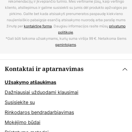
rekomendacijų ir įkvepiančio turinio. Mes vertiname jūsų, kaip vertingo
kliento, atsiliepimus ir galime susisiekti su jumis dėl produkto apžvalgos po
pirkimo. Galite bet kada atsisakyti prenumeratos paspaudę kiekvieno
naujienlaiškio pabaigoje esančią atsisakymo nuorodą arba parašę mums
žinutę per
kontaktinę formą
. Daugiau informacijos rasite mūsų
privatumo
politikoje
.
*Gali būti taikoma užsakymams, kurių suma viršija 99 €. Netaikoma šiems
gamintojams
.
Kontaktai ir aptarnavimas
Užsakymo atšaukimas
Dažniausiai užduodami klausimai
Susisiekite su
Rinkodaros bendradarbiavimas
Mokėjimo būdai