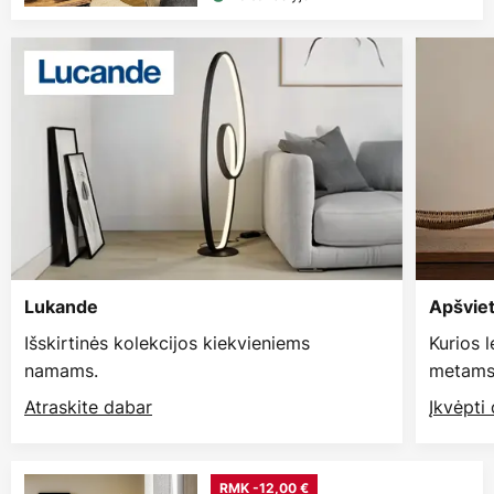
Lukande
Apšvie
Išskirtinės kolekcijos kiekvieniems
Kurios 
namams.
metams
Atraskite dabar
Įkvėpti
RMK -12,00 €