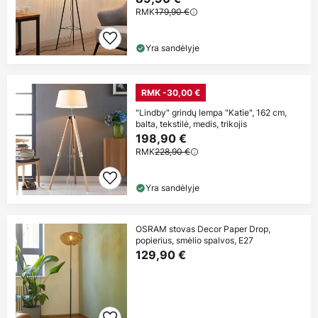
RMK
179,90 €
Yra sandėlyje
RMK -30,00 €
"Lindby" grindų lempa "Katie", 162 cm,
balta, tekstilė, medis, trikojis
198,90 €
RMK
228,90 €
Yra sandėlyje
OSRAM stovas Decor Paper Drop,
popierius, smėlio spalvos, E27
129,90 €