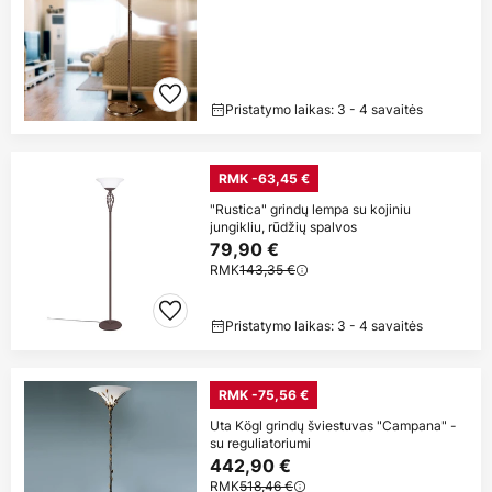
Pristatymo laikas: 3 - 4 savaitės
RMK -63,45 €
"Rustica" grindų lempa su kojiniu
jungikliu, rūdžių spalvos
79,90 €
RMK
143,35 €
Pristatymo laikas: 3 - 4 savaitės
RMK -75,56 €
Uta Kögl grindų šviestuvas "Campana" -
su reguliatoriumi
442,90 €
RMK
518,46 €