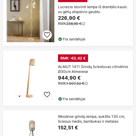
Lucrezia stovinti lempa iš dramblio kaulo
su gėlių atspalvio gaubtu
226,90 €
RMK
238,90 €
Yra sandėlyje
RMK -62,42 €
ALMUT 1411 Grindų šviestuvas cilindrinis
Ø30cm Almwiese
944,90 €
RMK
1 007,32 €
Yra sandėlyje
Woodrow grindų lempa, aukštis 130 cm,
šviesus medis, bambukas ir metalas
152,51 €