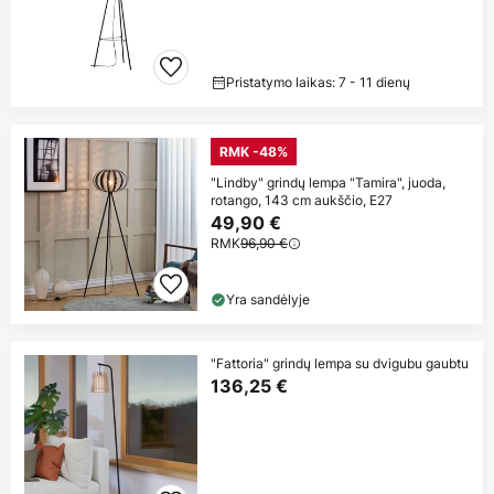
Pristatymo laikas: 7 - 11 dienų
RMK -48%
"Lindby" grindų lempa "Tamira", juoda,
rotango, 143 cm aukščio, E27
49,90 €
RMK
96,90 €
Yra sandėlyje
"Fattoria" grindų lempa su dvigubu gaubtu
136,25 €