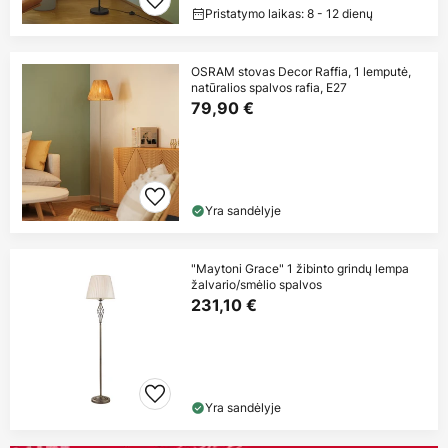
Pristatymo laikas: 8 - 12 dienų
OSRAM stovas Decor Raffia, 1 lemputė,
natūralios spalvos rafia, E27
79,90 €
Yra sandėlyje
"Maytoni Grace" 1 žibinto grindų lempa
žalvario/smėlio spalvos
231,10 €
Yra sandėlyje