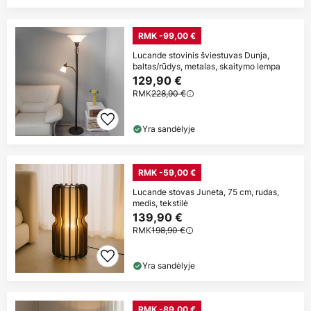
RMK -99,00 €
Lucande stovinis šviestuvas Dunja,
baltas/rūdys, metalas, skaitymo lempa
129,90 €
RMK
228,90 €
Yra sandėlyje
RMK -59,00 €
Lucande stovas Juneta, 75 cm, rudas,
medis, tekstilė
139,90 €
RMK
198,90 €
Yra sandėlyje
RMK -89,00 €