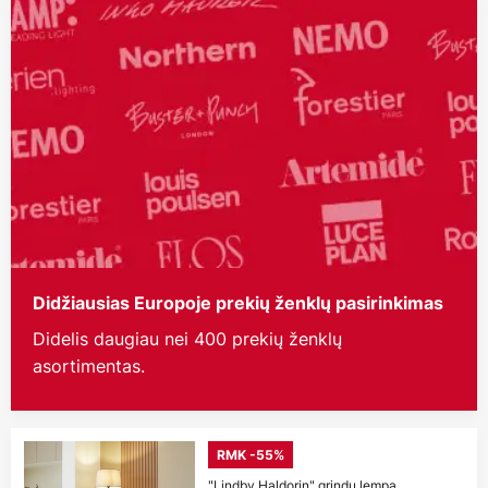
Didžiausias Europoje prekių ženklų pasirinkimas
Didelis daugiau nei 400 prekių ženklų
asortimentas.
RMK -55%
"Lindby Haldorin" grindų lempa,