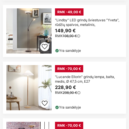
RMK -49,00 €
"Lindby" LED grindų šviestuvas "Yveta",
rūdžių spalvos, metalinis,
149,90 €
RMK
198,90 €
Yra sandėlyje
RMK -70,00 €
"Lucande Ellorin" grindų lempa, balta,
medis, Ø 47,5 cm, E27
228,90 €
RMK
298,90 €
Yra sandėlyje
RMK -70,00 €