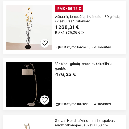
RMK -66,75 €
Aštuonių lempučių dizainerio LED grindų
šviestuvas "Calamaro
1 268,31 €
RMK
1 335,06 €
Pristatymo laikas: 3 - 4 savaitės
"Sabina" grindų lempa su tekstiliniu
gaubtu
476,23 €
Pristatymo laikas: 3 - 4 savaitės
Stovas Nerida, šviesiai rudos spalvos,
medžio/kanapės, aukštis 150 cm