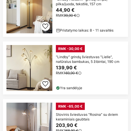
pilka/juoda, tekstilė, 157 cm
44,90 €
RMK
99,90 €
Pristatymo laikas: 8 - 11 savaitės
RMK -30,00 €
"Lindby" grindų šviestuvas "Lielle",
natūralus bambukas, 5 žibintai, 190 cm
139,90 €
RMK
169,90 €
Yra sandėlyje
RMK -65,00 €
Stovinis šviestuvas "Rosina" su dviem
keraminiais gaubtais
203,90 €
RMK
268,90 €