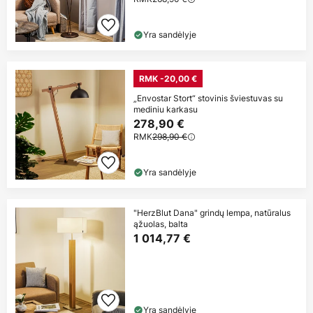
Yra sandėlyje
RMK -20,00 €
„Envostar Stort“ stovinis šviestuvas su
mediniu karkasu
278,90 €
RMK
298,90 €
Yra sandėlyje
"HerzBlut Dana" grindų lempa, natūralus
ąžuolas, balta
1 014,77 €
Yra sandėlyje