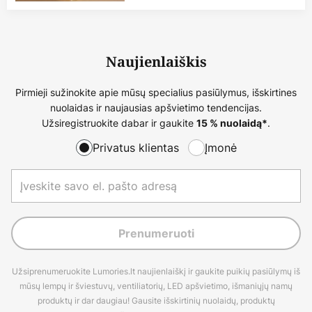
Naujienlaiškis
Pirmieji sužinokite apie mūsų specialius pasiūlymus, išskirtines
nuolaidas ir naujausias apšvietimo tendencijas.
Užsiregistruokite dabar ir gaukite
.
15 % nuolaidą*
Privatus klientas
Įmonė
Prenumeruoti
Užsiprenumeruokite Lumories.lt naujienlaiškį ir gaukite puikių pasiūlymų iš
mūsų lempų ir šviestuvų, ventiliatorių, LED apšvietimo, išmaniųjų namų
produktų ir dar daugiau! Gausite išskirtinių nuolaidų, produktų