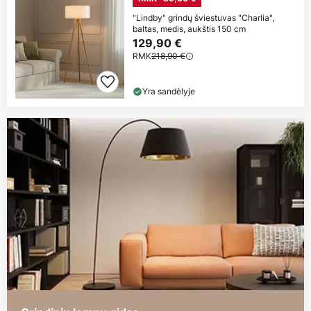
"Lindby" grindų šviestuvas "Charlia",
baltas, medis, aukštis 150 cm
129,90 €
RMK
218,90 €
Yra sandėlyje