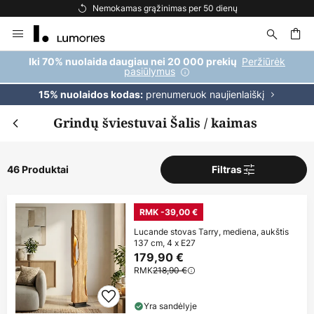
Nemokamas pristatymas užsakymams, viršijantiems 69 €
Skip
to
Content
ška
Peržiūrėk
Iki 70% nuolaida daugiau nei 20 000 prekių
pasiūlymus
prenumeruok naujienlaiškį
15% nuolaidos kodas:
Grindų šviestuvai Šalis / kaimas
46 Produktai
Filtras
RMK -39,00 €
Lucande stovas Tarry, mediena, aukštis
137 cm, 4 x E27
179,90 €
RMK
218,90 €
Yra sandėlyje