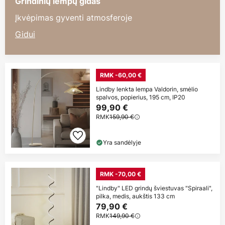
Grindinių lempų gidas
Įkvėpimas gyventi atmosferoje
Gidui
RMK -60,00 €
Lindby lenkta lempa Valdorin, smėlio
spalvos, popierius, 195 cm, IP20
99,90 €
RMK
159,90 €
Yra sandėlyje
RMK -70,00 €
"Lindby" LED grindų šviestuvas "Spiraali",
pilka, medis, aukštis 133 cm
79,90 €
RMK
149,90 €