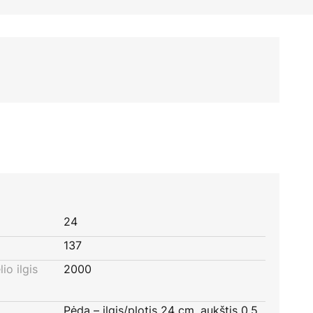
24
137
io ilgis
2000
Pėda – ilgis/plotis 24 cm, aukštis 0,5