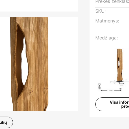
Prekės ženklas
SKU:
Matmenys:
Medžiaga:
Visa info
pro
aukų