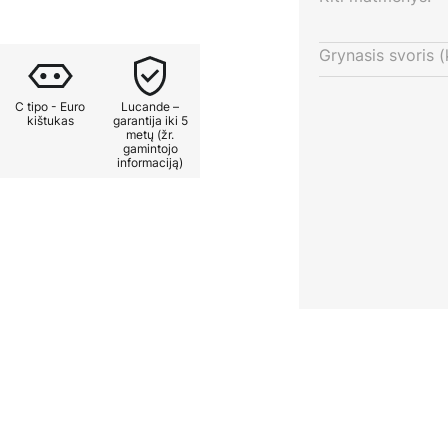
ią pasilikti.
Grynasis svoris (
vinė lempa įtikina ne tik savo
e telpa keturios E27 lemputės,
C tipo - Euro
Lucande –
s pasiskirstymą, tinkamą tiek
kištukas
garantija iki 5
metų (žr.
m apšvietimui.
gamintojo
informaciją)