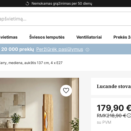
Nemokamas grąžinimas per 50 dienų
vietimas
Šviesos lemputės
Ventiliatoriai
Prekės ž
Peržiūrėk pasiūlymus
i 20 000 prekių
arry, mediena, aukštis 137 cm, 4 x E27
Lucande stovas
179,90 
RMK
218,90 €
su PVM