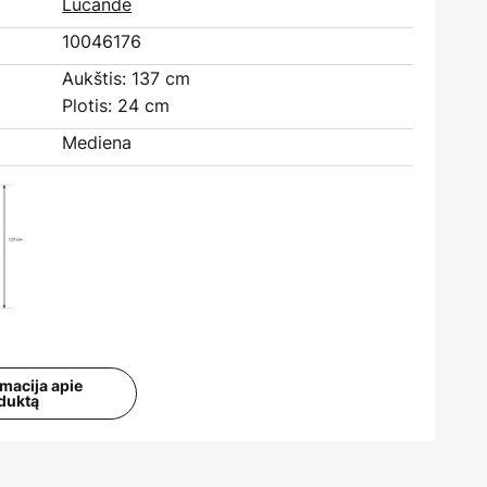
:
Lucande
10046176
Aukštis: 137 cm
Plotis: 24 cm
Mediena
rmacija apie
duktą