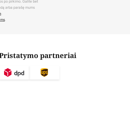
os po pirkimo. Galite bet
rodą arba parašę mums
e
.
ams
.
Pristatymo partneriai