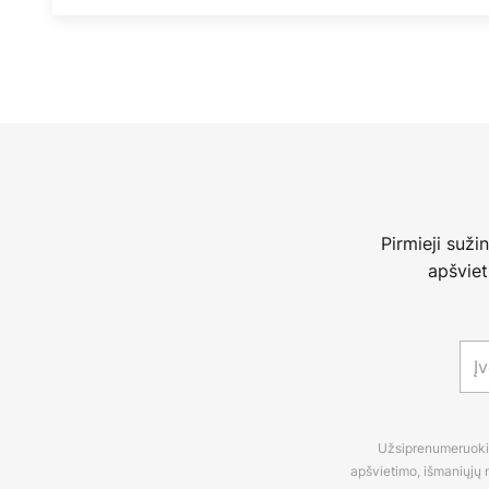
Pirmieji suži
apšviet
Užsiprenumeruokite
apšvietimo, išmaniųjų n