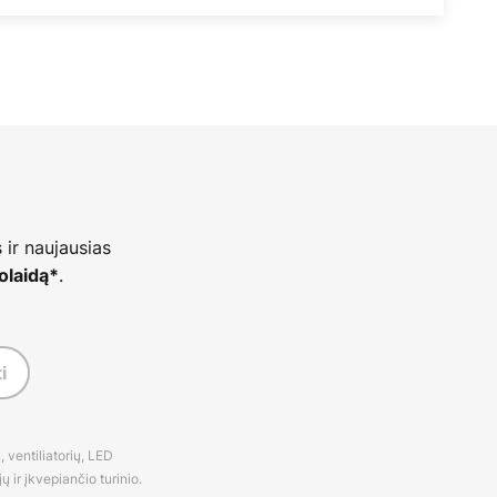
 ir naujausias
.
olaidą*
i
 ventiliatorių, LED
 ir įkvepiančio turinio.