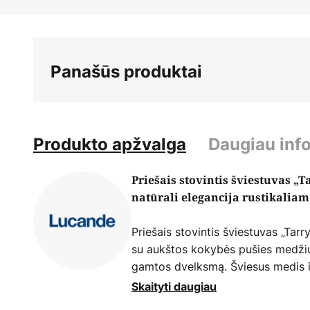
Skip
to
the
beginning
Panašūs produktai
of
the
images
gallery
Produkto apžvalga
Daugiau inf
Priešais stovintis šviestuvas „T
natūrali elegancija rustikaliam
Priešais stovintis šviestuvas „Tarr
su aukštos kokybės pušies medžiu 
gamtos dvelksmą. Šviesus medis ir 
traukiančiu akcentu, kuris harmoning
Skaityti daugiau
miegamąjį. Kruopštus apdirbimas 