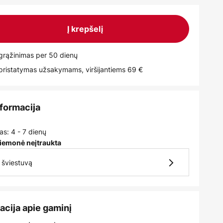
Į krepšelį
rąžinimas per 50 dienų
istatymas užsakymams, viršijantiems 69 €
nformacija
as: 4 - 7 dienų
iemonė neįtraukta
7 šviestuvą
acija apie gaminį