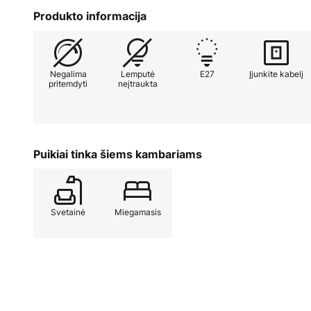
sukuria jaukią atmosferą, kviečianč
Produkto informacija
Dizainerio Ingo Thiele sukurta sto
išvaizda, bet ir universalumu. Joj
Negalima
Lemputė
E27
Įjunkite kabelį
todėl ji užtikrina optimalų švieso
pritemdyti
neįtraukta
jaukiems vakarams, tiek funkcinia
Puikiai tinka šiems kambariams
Svetainė
Miegamasis