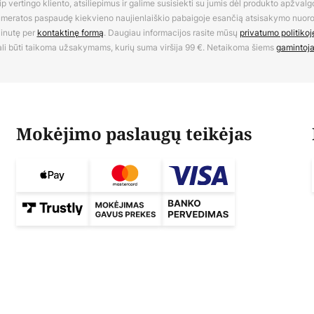
 vertingo kliento, atsiliepimus ir galime susisiekti su jumis dėl produkto apžvalg
umeratos paspaudę kiekvieno naujienlaiškio pabaigoje esančią atsisakymo nuo
inutę per
kontaktinę formą
. Daugiau informacijos rasite mūsų
privatumo politikoj
li būti taikoma užsakymams, kurių suma viršija 99 €. Netaikoma šiems
gamintoj
Mokėjimo paslaugų teikėjas