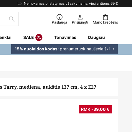
Nemokamas pristatymas užsakymams, viršijantiems 69 €
Paieška
Paslauga
Prisijungti
Mano krepšelis
enklai
SALE
Tonavimas
Daugiau
prenumeruok naujienlaiškį
15% nuolaidos kodas:
 Tarry, mediena, aukštis 137 cm, 4 x E27
€
RMK -39,00 €