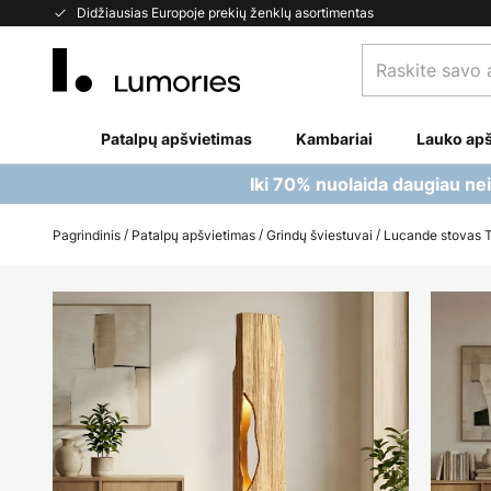
Skip
Didžiausias Europoje prekių ženklų asortimentas
to
Raskite
Content
savo
apšvietimą...
Patalpų apšvietimas
Kambariai
Lauko apš
Iki 70% nuolaida daugiau ne
Pagrindinis
Patalpų apšvietimas
Grindų šviestuvai
Lucande stovas T
Skip
to
the
end
of
the
images