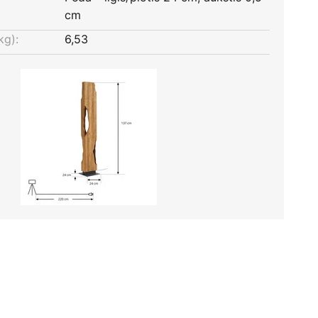
cm
kg):
6,53