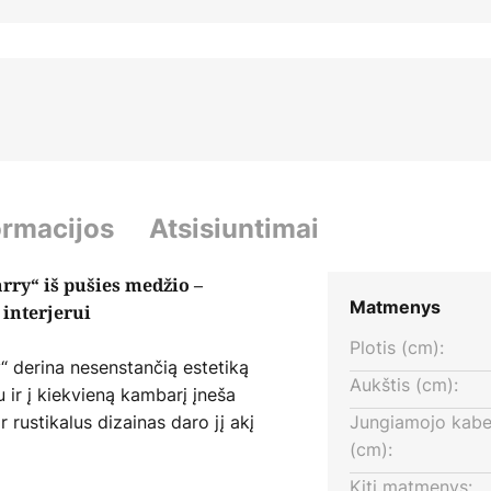
ormacijos
Atsisiuntimai
arry“ iš pušies medžio –
Matmenys
 interjerui
Plotis (cm):
y“ derina nesenstančią estetiką
Aukštis (cm):
ir į kiekvieną kambarį įneša
rustikalus dizainas daro jį akį
Jungiamojo kabel
ai įsilieja į svetainę ir
(cm):
ir šiltas medžiagos spindesys
Kiti matmenys: