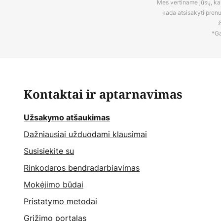
Mes vertiname jūsų, kaip
kada atsisakyti pren
ž
*Ga
Kontaktai ir aptarnavimas
Užsakymo atšaukimas
Dažniausiai užduodami klausimai
Susisiekite su
Rinkodaros bendradarbiavimas
Mokėjimo būdai
Pristatymo metodai
Grįžimo portalas