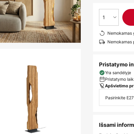
1
Nemokamas g
Nemokamas pr
Pristatymo i
Yra sandėlyje
Pristatymo laik
Apšvietimo pr
Pasirinkite E2
Išsami inform