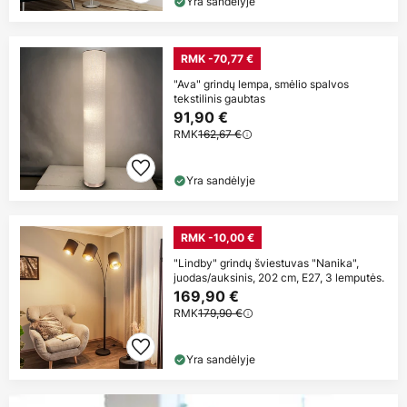
Yra sandėlyje
RMK -70,77 €
"Ava" grindų lempa, smėlio spalvos
tekstilinis gaubtas
91,90 €
RMK
162,67 €
Yra sandėlyje
RMK -10,00 €
"Lindby" grindų šviestuvas "Nanika",
juodas/auksinis, 202 cm, E27, 3 lemputės.
169,90 €
RMK
179,90 €
Yra sandėlyje