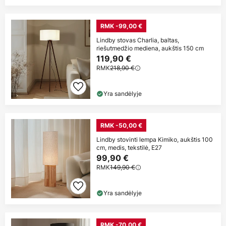
RMK -99,00 €
Lindby stovas Charlia, baltas,
riešutmedžio mediena, aukštis 150 cm
119,90 €
RMK
218,90 €
Yra sandėlyje
RMK -50,00 €
Lindby stovinti lempa Kimiko, aukštis 100
cm, medis, tekstilė, E27
99,90 €
RMK
149,90 €
Yra sandėlyje
RMK -70,00 €