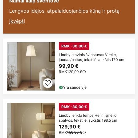
Namai kaip šventovė
Lengvos idėjos, atpalaiduojančios kūną ir protą
Įkvėpti
RMK -30,00 €
Lindby stovinis šviestuvas Virelle,
juodas/baltas, tekstilė, aukštis 170 cm
99,90 €
RMK
129,90 €
Yra sandėlyje
RMK -30,00 €
Lindby lenkta lempa Helin, smėlio
spalvos, tekstilė, aukštis 198,5 cm
129,90 €
RMK
159,90 €