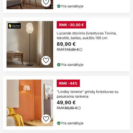
Yra sandėlyje
RMK -30,00 €
Lucande stovinis šviestuvas Tovina,
tekstilė, baltas, aukštis 165 cm
89,90 €
RMK
119,90 €
Yra sandėlyje
RMK -44%
"Lindby Ismene" grindų šviestuvas su
pasukama rankena
49,90 €
RMK
89,90 €
Yra sandėlyje