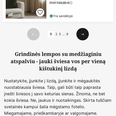
RMK
139,90 €
Yra sandėlyje
Puslapis
1
2
3
...
9
Ankstesnis
Kitas
Grindinės lempos su medžiaginiu
atspalviu - jauki šviesa vos per vieną
kištukinį lizdą
Nustatykite, įjunkite į lizdą, įjunkite ir mėgaukitės
nuostabiausia šviesa. Taip, gali būti taip paprasta
įnešti šviesos į savo keturias sienas. Žinoma, ne bet
kokia šviesa. Ne, jaukus ir nuotaikingas. Skirta tuščiam
svetainės kampui šalia mėgstamo fotelio.
Miegamajame, prieškambaryje ar valgomajame.