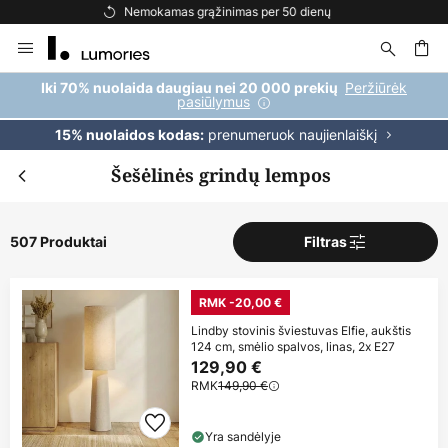
Nemokamas pristatymas užsakymams, viršijantiems 69 €
Skip
to
Content
ška
Peržiūrėk
Iki 70% nuolaida daugiau nei 20 000 prekių
pasiūlymus
prenumeruok naujienlaiškį
15% nuolaidos kodas:
Šešėlinės grindų lempos
507 Produktai
Filtras
RMK -20,00 €
Lindby stovinis šviestuvas Elfie, aukštis
124 cm, smėlio spalvos, linas, 2x E27
129,90 €
RMK
149,90 €
Yra sandėlyje