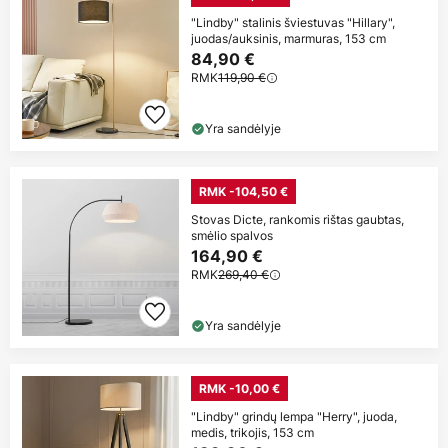
"Lindby" stalinis šviestuvas "Hillary",
juodas/auksinis, marmuras, 153 cm
84,90 €
RMK
119,90 €
Yra sandėlyje
RMK -104,50 €
Stovas Dicte, rankomis rištas gaubtas,
smėlio spalvos
164,90 €
RMK
269,40 €
Yra sandėlyje
RMK -10,00 €
"Lindby" grindų lempa "Herry", juoda,
medis, trikojis, 153 cm