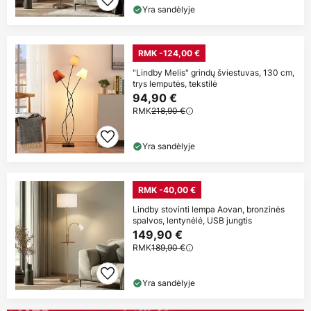
Yra sandėlyje
RMK -124,00 €
"Lindby Melis" grindų šviestuvas, 130 cm,
trys lemputės, tekstilė
94,90 €
RMK
218,90 €
Yra sandėlyje
RMK -40,00 €
Lindby stovinti lempa Aovan, bronzinės
spalvos, lentynėlė, USB jungtis
149,90 €
RMK
189,90 €
Yra sandėlyje