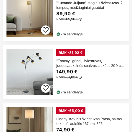
"Lucande Juljana" stoginis šviestuvas, 2
lempos, medžiaginiai gaubtai
89,90 €
RMK
169,90 €
Yra sandėlyje
RMK -81,92 €
"Tommy" grindų šviestuvas,
juodos/auksinės spalvos, aukštis 200 cm,
5
149,90 €
RMK
231,82 €
Yra sandėlyje
RMK -65,00 €
Lindby stovinis šviestuvas Parsa, baltas,
tekstilė, aukštis 167 cm, E27
74,90 €