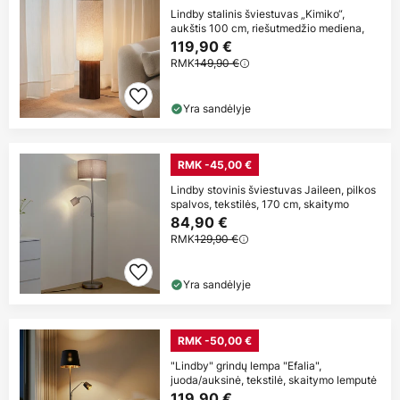
Lindby stalinis šviestuvas „Kimiko“,
aukštis 100 cm, riešutmedžio mediena,
119,90 €
RMK
149,90 €
Yra sandėlyje
RMK -45,00 €
Lindby stovinis šviestuvas Jaileen, pilkos
spalvos, tekstilės, 170 cm, skaitymo
84,90 €
RMK
129,90 €
Yra sandėlyje
RMK -50,00 €
"Lindby" grindų lempa "Efalia",
juoda/auksinė, tekstilė, skaitymo lemputė
119,90 €