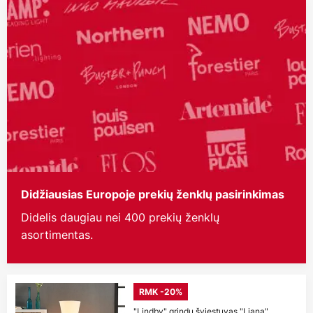
Didžiausias Europoje prekių ženklų pasirinkimas
Didelis daugiau nei 400 prekių ženklų
asortimentas.
RMK -20%
"Lindby" grindų šviestuvas "Liana",