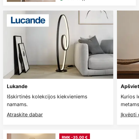
Lukande
Apšvie
Išskirtinės kolekcijos kiekvieniems
Kurios 
namams.
metams
Atraskite dabar
Įkvėpti
RMK -35,00 €