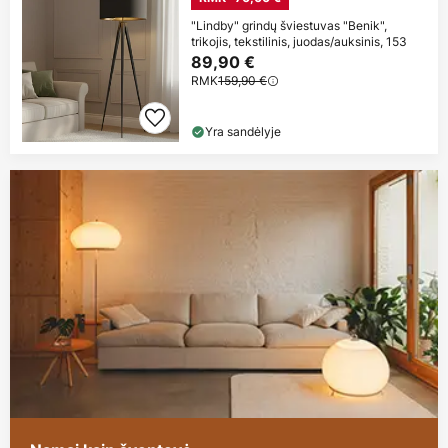
"Lindby" grindų šviestuvas "Benik",
trikojis, tekstilinis, juodas/auksinis, 153
89,90 €
RMK
159,90 €
Yra sandėlyje