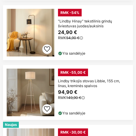
RMK -54%
"Lindby Hinay" tekstilinis grindų
šviestuvas juodas/auksinis
24,90 €
RMK
54,90 €
Yra sandėlyje
RMK -55,00 €
Lindby trikojis stovas Libbie, 155 cm,
linas, kreminės spalvos
94,90 €
RMK
149,90 €
Yra sandėlyje
Naujas
RMK -30,00 €