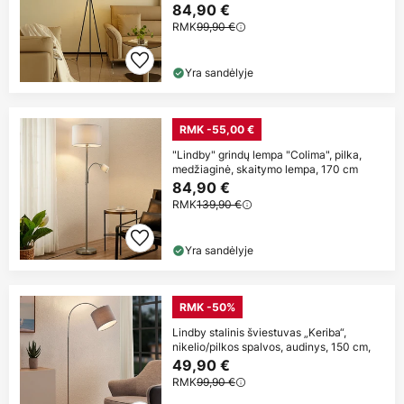
84,90 €
RMK
99,90 €
Yra sandėlyje
RMK -55,00 €
"Lindby" grindų lempa "Colima", pilka,
medžiaginė, skaitymo lempa, 170 cm
84,90 €
RMK
139,90 €
Yra sandėlyje
RMK -50%
Lindby stalinis šviestuvas „Keriba“,
nikelio/pilkos spalvos, audinys, 150 cm,
49,90 €
RMK
99,90 €