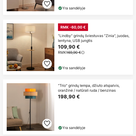
Yra sandėlyje
RMK -60,00 €
"Lindby" grindų šviestuvas "Zinia", juodas,
lentyna, USB jungtis
109,90 €
RMK
169,90 €
Yra sandėlyje
"Trio" grindų lempa, džiuto atspalvis,
oranžinė / natūrali ruda / benzinas
198,90 €
Yra sandėlyje