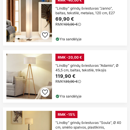
RMK -40,00 €
"Lindby" grindų šviestuvas "Janno",
baltas, tekstilė, metalas, 120 cm, E27
69,90 €
RMK
109,90 €
Yra sandėlyje
RMK -20,00 €
"Lindby" grindų šviestuvas "Adamio", Ø
45,5 cm, baltas, tekstilė, trikojis
119,90 €
RMK
139,90 €
Yra sandėlyje
RMK -15%
"Lindby" grindų šviestuvas "Soula", Ø 40
cm, smėlio spalvos, plastikinis,