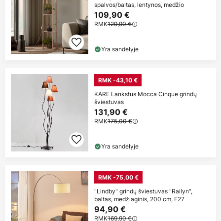
spalvos/baltas, lentynos, medžio
109,90 €
RMK
129,90 €
Yra sandėlyje
RMK -43,10 €
KARE Lankstus Mocca Cinque grindų
šviestuvas
131,90 €
RMK
175,00 €
Yra sandėlyje
RMK -75,00 €
"Lindby" grindų šviestuvas "Railyn",
baltas, medžiaginis, 200 cm, E27
94,90 €
RMK
169,90 €