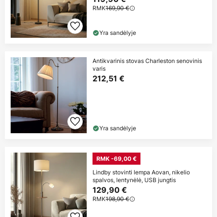
RMK
169,90 €
Yra sandėlyje
Antikvarinis stovas Charleston senovinis
varis
212,51 €
Yra sandėlyje
RMK -69,00 €
Lindby stovinti lempa Aovan, nikelio
spalvos, lentynėlė, USB jungtis
129,90 €
RMK
198,90 €