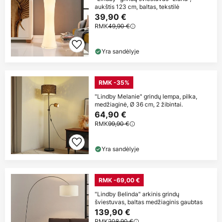
aukštis 123 cm, baltas, tekstilė
39,90 €
RMK
49,90 €
Yra sandėlyje
RMK -35%
"Lindby Melanie" grindų lempa, pilka,
medžiaginė, Ø 36 cm, 2 žibintai.
64,90 €
RMK
99,90 €
Yra sandėlyje
RMK -69,00 €
"Lindby Belinda" arkinis grindų
šviestuvas, baltas medžiaginis gaubtas
139,90 €
RMK
208,90 €