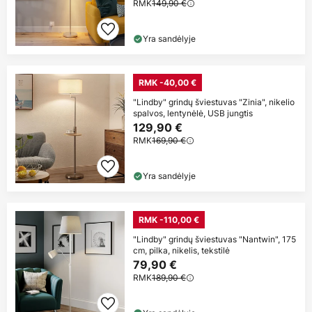
RMK
149,90 €
Yra sandėlyje
RMK -40,00 €
"Lindby" grindų šviestuvas "Zinia", nikelio
spalvos, lentynėlė, USB jungtis
129,90 €
RMK
169,90 €
Yra sandėlyje
RMK -110,00 €
"Lindby" grindų šviestuvas "Nantwin", 175
cm, pilka, nikelis, tekstilė
79,90 €
RMK
189,90 €