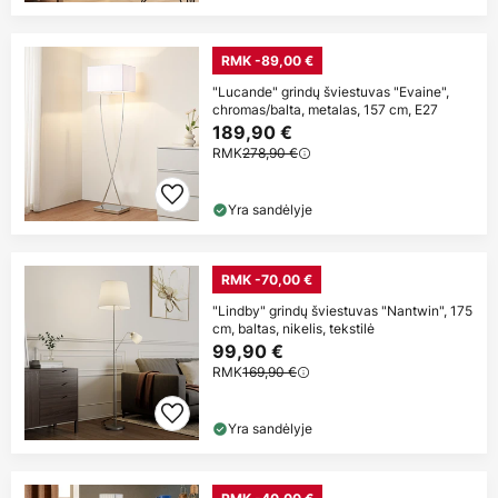
RMK -89,00 €
"Lucande" grindų šviestuvas "Evaine",
chromas/balta, metalas, 157 cm, E27
189,90 €
RMK
278,90 €
Yra sandėlyje
RMK -70,00 €
"Lindby" grindų šviestuvas "Nantwin", 175
cm, baltas, nikelis, tekstilė
99,90 €
RMK
169,90 €
Yra sandėlyje