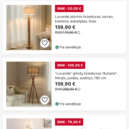
RMK -20,00 €
Lucande stovinis šviestuvas Jorvan,
kreminis, eukaliptas, linas
159,90 €
RMK
179,90 €
Yra sandėlyje
RMK -109,00 €
"Lucande" grindų šviestuvas "Auriane",
trikojis, juodas, audinys, 160 cm
159,90 €
RMK
268,90 €
Yra sandėlyje
RMK -79,00 €