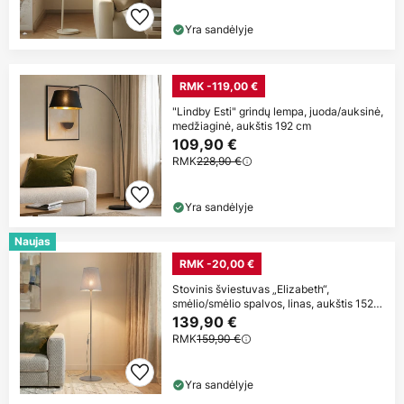
Yra sandėlyje
RMK -119,00 €
"Lindby Esti" grindų lempa, juoda/auksinė,
medžiaginė, aukštis 192 cm
109,90 €
RMK
228,90 €
Yra sandėlyje
Naujas
RMK -20,00 €
Stovinis šviestuvas „Elizabeth“,
smėlio/smėlio spalvos, linas, aukštis 152
cm,
139,90 €
RMK
159,90 €
Yra sandėlyje