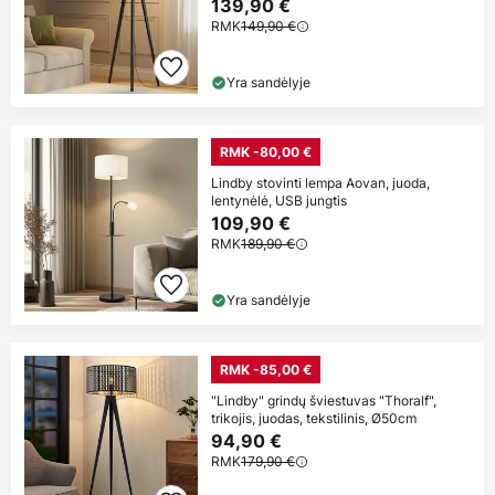
139,90 €
RMK
149,90 €
Yra sandėlyje
RMK -80,00 €
Lindby stovinti lempa Aovan, juoda,
lentynėlė, USB jungtis
109,90 €
RMK
189,90 €
Yra sandėlyje
RMK -85,00 €
"Lindby" grindų šviestuvas "Thoralf",
trikojis, juodas, tekstilinis, Ø50cm
94,90 €
RMK
179,90 €