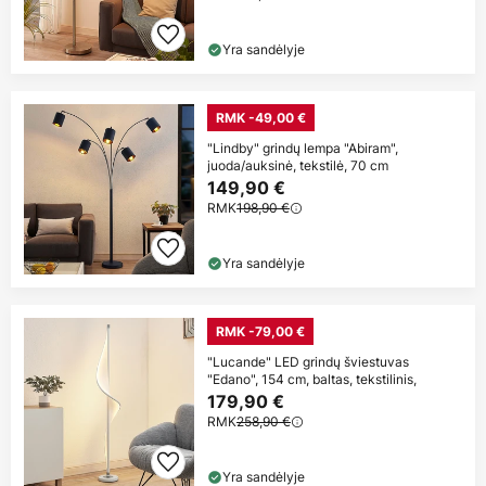
Yra sandėlyje
RMK -49,00 €
"Lindby" grindų lempa "Abiram",
juoda/auksinė, tekstilė, 70 cm
149,90 €
RMK
198,90 €
Yra sandėlyje
RMK -79,00 €
"Lucande" LED grindų šviestuvas
"Edano", 154 cm, baltas, tekstilinis,
179,90 €
RMK
258,90 €
Yra sandėlyje