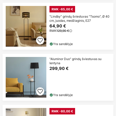
RMK -65,00 €
"Lindby" grindų šviestuvas "Tsomo", Ø 40
cm, juodas, medžiaginis, E27
64,90 €
RMK
129,90 €
Yra sandėlyje
"Aluminor Duo" grindų šviestuvas su
lentyna
299,90 €
Yra sandėlyje
RMK -80,00 €