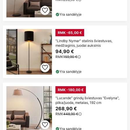
Yra sandėlyje
RMK -65,00 €
"Lindby Nymar" stalinis šviestuvas,
medžiaginis, juodai auksinis
94,90 €
RMK
159,90 €
Yra sandėlyje
RMK -180,00 €
"Lucande" grindų šviestuvas "Evelyna",
pilka/juoda, metalas, 192 cm
268,90 €
RMK
448,90 €
Yra sandėlyje