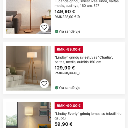
Lucande grindų šviestuvas Jinda, baltas,
medis, audinys, 160 cm, E27
149,90 €
RMK
228,90 €
Yra sandėlyje
RMK -89,00 €
"Lindby" grindų šviestuvas "Charlia",
baltas, medis, aukštis 150 cm
129,90 €
RMK
218,90 €
Yra sandėlyje
RMK -90,00 €
"Lindby Everly" grindų lempa su tekstiliniu
gaubtu
59,90 €